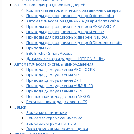
Автоматика для раздвижных дверей
Комплекты автоматических раздвижных дверей
Приводы для раздвижных дверей dormakaba
Автоматические раздвижные двери dormakaba
Приводы для раздвижных дверей ASSA ABLOY
Приводы для раздвижных дверей ABLOY
Приводы для раздвижных дверей INTERAX
Приводы для раздвижных дверей Ditec entrematic
Приводы GSS
BBC Bircher Smart Access
Датчики сенсоры радары HOTRON Sliding
Автоматические системы дымоудаления
Привода дымоудаления PRO-LOCKS
Привода дымоудаления SLS
Привода дымоудаления D+H
Привода дымоудаления AUMÜLLER
Привода дымоудаления GEZE
Цепные привода для окон NEKOS
Реечные привода для окон UСS
Замки
Замки механические
Замки электромеханические
Замки электромагнитные
Электромеханические защелки
Дверные доводчики