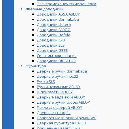
Электромеханические защелки
Дверные доводчики
Доводчики ASSA ABLOY
Доводчики dormakaba
Доводчики dk tech
Доводчики FARGO
Доводчики Hafele
Доводчики G-U
Доводчики SLS
Доводчики GEZE
Cистемы закрывания
Доводчики DICTATOR
Фурнитура
Дверные ручки dormakaba
Дверные ручки inox22
Ручки SLS
Ручки нажимные ABLOY
Шпингалеты ABLOY
Дверные задвижки ABLOY
Дверные ручки скобы ABLOY
Петли для дверей ABLOY
Дверные стопоры
Поворотные кнопки и ручки WC
Дверная фурнитура HAFELE
Ключевины и заглушки