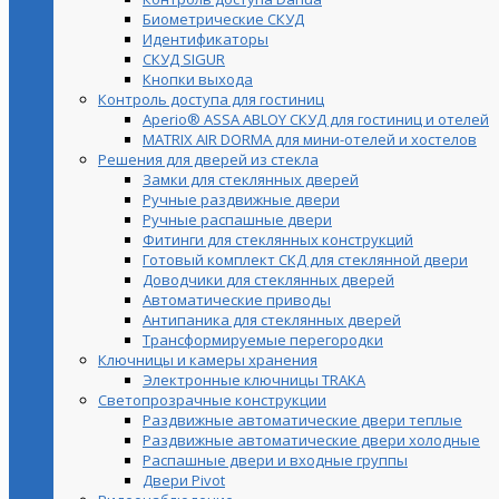
Биометрические СКУД
Идентификаторы
СКУД SIGUR
Кнопки выхода
Контроль доступа для гостиниц
Aperio® ASSA ABLOY СКУД для гостиниц и отелей
MATRIX AIR DORMA для мини-отелей и хостелов
Решения для дверей из стекла
Замки для стеклянных дверей
Ручные раздвижные двери
Ручные распашные двери
Фитинги для стеклянных конструкций
Готовый комплект СКД для стеклянной двери
Доводчики для стеклянных дверей
Автоматические приводы
Антипаника для стеклянных дверей
Трансформируемые перегородки
Ключницы и камеры хранения
Электронные ключницы TRAKA
Светопрозрачные конструкции
Раздвижные автоматические двери теплые
Раздвижные автоматические двери холодные
Распашные двери и входные группы
Двери Pivot