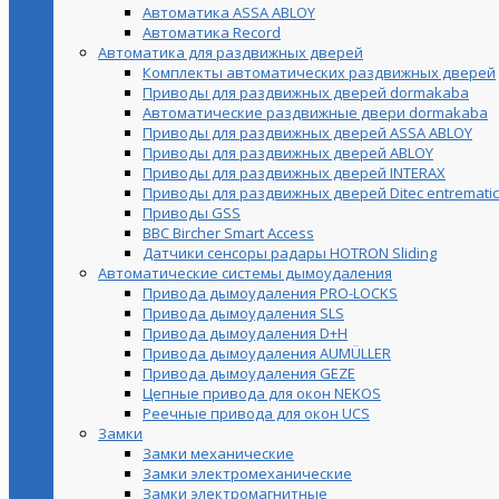
Автоматика ASSA ABLOY
Автоматика Record
Автоматика для раздвижных дверей
Комплекты автоматических раздвижных дверей
Приводы для раздвижных дверей dormakaba
Автоматические раздвижные двери dormakaba
Приводы для раздвижных дверей ASSA ABLOY
Приводы для раздвижных дверей ABLOY
Приводы для раздвижных дверей INTERAX
Приводы для раздвижных дверей Ditec entrematic
Приводы GSS
BBC Bircher Smart Access
Датчики сенсоры радары HOTRON Sliding
Автоматические системы дымоудаления
Привода дымоудаления PRO-LOCKS
Привода дымоудаления SLS
Привода дымоудаления D+H
Привода дымоудаления AUMÜLLER
Привода дымоудаления GEZE
Цепные привода для окон NEKOS
Реечные привода для окон UСS
Замки
Замки механические
Замки электромеханические
Замки электромагнитные