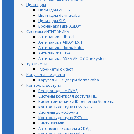
Цилиндры
Цилиндры ABLOY
Цилиндры dormakaba
Цилиндры SLS
Броненакладки ABLOY
Системы АНТИПАНИКА
Антипаника dk tech
Антипаника ABLOY EXIT
Антипаника dormakaba
Антипаника СISA
Антипаника ASSA ABLOY OneSystem
Турникеты
Турникеты dk tech
Карусельные двери
Карусельные двери dormakaba
Контроль доступа
Беспроводные СКУД
Системы контроля доступа HID
Биометрические и ID решения Suprema
Контроль доступа HIKVISION
Системы домофонии
Контроль доступа ZKTeco
Считыватели
Автономные системы СКУД
Контроль доступа Dahua