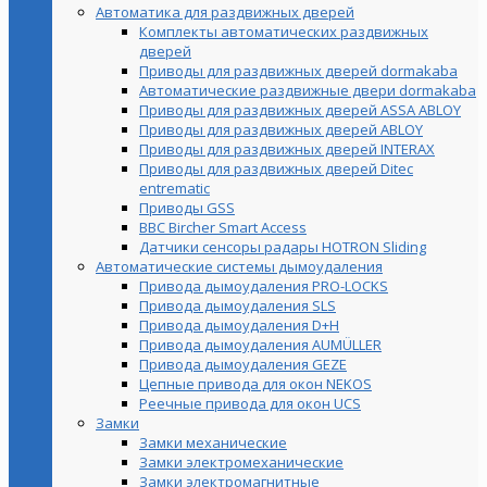
Автоматика для раздвижных дверей
Комплекты автоматических раздвижных
дверей
Приводы для раздвижных дверей dormakaba
Автоматические раздвижные двери dormakaba
Приводы для раздвижных дверей ASSA ABLOY
Приводы для раздвижных дверей ABLOY
Приводы для раздвижных дверей INTERAX
Приводы для раздвижных дверей Ditec
entrematic
Приводы GSS
BBC Bircher Smart Access
Датчики сенсоры радары HOTRON Sliding
Автоматические системы дымоудаления
Привода дымоудаления PRO-LOCKS
Привода дымоудаления SLS
Привода дымоудаления D+H
Привода дымоудаления AUMÜLLER
Привода дымоудаления GEZE
Цепные привода для окон NEKOS
Реечные привода для окон UСS
Замки
Замки механические
Замки электромеханические
Замки электромагнитные