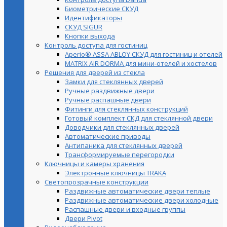
Биометрические СКУД
Идентификаторы
СКУД SIGUR
Кнопки выхода
Контроль доступа для гостиниц
Aperio® ASSA ABLOY СКУД для гостиниц и отелей
MATRIX AIR DORMA для мини-отелей и хостелов
Решения для дверей из стекла
Замки для стеклянных дверей
Ручные раздвижные двери
Ручные распашные двери
Фитинги для стеклянных конструкций
Готовый комплект СКД для стеклянной двери
Доводчики для стеклянных дверей
Автоматические приводы
Антипаника для стеклянных дверей
Трансформируемые перегородки
Ключницы и камеры хранения
Электронные ключницы TRAKA
Светопрозрачные конструкции
Раздвижные автоматические двери теплые
Раздвижные автоматические двери холодные
Распашные двери и входные группы
Двери Pivot