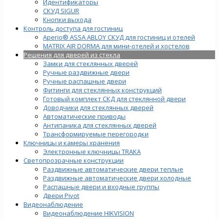
Идентификаторы
СКУД SIGUR
Кнопки выхода
Контроль доступа для гостиниц
Aperio® ASSA ABLOY СКУД для гостиниц и отелей
MATRIX AIR DORMA для мини-отелей и хостелов
Решения для дверей из стекла
Замки для стеклянных дверей
Ручные раздвижные двери
Ручные распашные двери
Фитинги для стеклянных конструкций
Готовый комплект СКД для стеклянной двери
Доводчики для стеклянных дверей
Автоматические приводы
Антипаника для стеклянных дверей
Трансформируемые перегородки
Ключницы и камеры хранения
Электронные ключницы TRAKA
Светопрозрачные конструкции
Раздвижные автоматические двери теплые
Раздвижные автоматические двери холодные
Распашные двери и входные группы
Двери Pivot
Видеонаблюдение
Видеонаблюдение HIKVISION