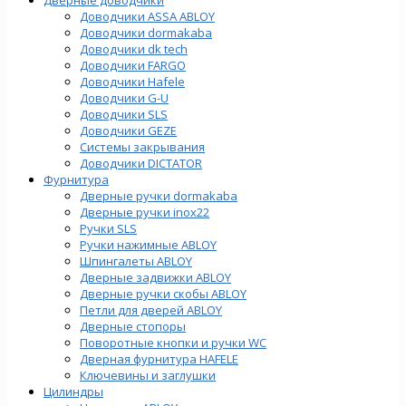
Доводчики ASSA ABLOY
Доводчики dormakaba
Доводчики dk tech
Доводчики FARGO
Доводчики Hafele
Доводчики G-U
Доводчики SLS
Доводчики GEZE
Cистемы закрывания
Доводчики DICTATOR
Фурнитура
Дверные ручки dormakaba
Дверные ручки inox22
Ручки SLS
Ручки нажимные ABLOY
Шпингалеты ABLOY
Дверные задвижки ABLOY
Дверные ручки скобы ABLOY
Петли для дверей ABLOY
Дверные стопоры
Поворотные кнопки и ручки WC
Дверная фурнитура HAFELE
Ключевины и заглушки
Цилиндры