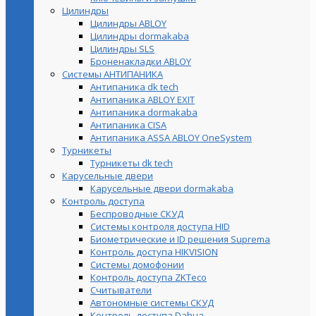
Цилиндры
Цилиндры ABLOY
Цилиндры dormakaba
Цилиндры SLS
Броненакладки ABLOY
Системы АНТИПАНИКА
Антипаника dk tech
Антипаника ABLOY EXIT
Антипаника dormakaba
Антипаника СISA
Антипаника ASSA ABLOY OneSystem
Турникеты
Турникеты dk tech
Карусельные двери
Карусельные двери dormakaba
Контроль доступа
Беспроводные СКУД
Системы контроля доступа HID
Биометрические и ID решения Suprema
Контроль доступа HIKVISION
Системы домофонии
Контроль доступа ZKTeco
Считыватели
Автономные системы СКУД
Контроль доступа Dahua