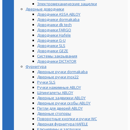
Электромеханические защелки
Дверные доводчики
Доводчики ASSA ABLOY
Доводчики dormakaba
Доводчики dk tech
Доводчики FARGO
Доводчики Hafele
Доводчики G-U
Доводчики SLS
Доводчики GEZE
Cистемы закрывания
Доводчики DICTATOR
Фурнитура
Дверные ручки dormakaba
Дверные ручки inox22
Ручки SLS
Ручки нажимные ABLOY
Шпингалеты ABLOY
Дверные задвижки ABLOY
Дверные ручки скобы ABLOY
Петли для дверей ABLOY
Дверные стопоры
Поворотные кнопки и ручки WC
Дверная фурнитура HAFELE
Ключевины и заглушки