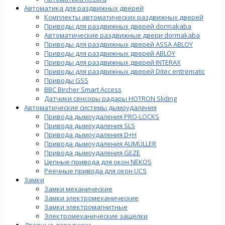
Автоматика для раздвижных дверей
Комплекты автоматических раздвижных дверей
Приводы для раздвижных дверей dormakaba
Автоматические раздвижные двери dormakaba
Приводы для раздвижных дверей ASSA ABLOY
Приводы для раздвижных дверей ABLOY
Приводы для раздвижных дверей INTERAX
Приводы для раздвижных дверей Ditec entrematic
Приводы GSS
BBC Bircher Smart Access
Датчики сенсоры радары HOTRON Sliding
Автоматические системы дымоудаления
Привода дымоудаления PRO-LOCKS
Привода дымоудаления SLS
Привода дымоудаления D+H
Привода дымоудаления AUMÜLLER
Привода дымоудаления GEZE
Цепные привода для окон NEKOS
Реечные привода для окон UСS
Замки
Замки механические
Замки электромеханические
Замки электромагнитные
Электромеханические защелки
Дверные доводчики