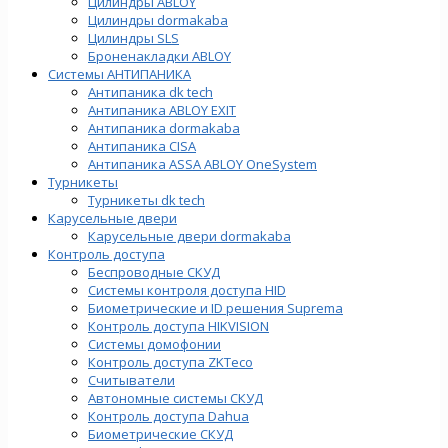
Цилиндры ABLOY
Цилиндры dormakaba
Цилиндры SLS
Броненакладки ABLOY
Системы АНТИПАНИКА
Антипаника dk tech
Антипаника ABLOY EXIT
Антипаника dormakaba
Антипаника СISA
Антипаника ASSA ABLOY OneSystem
Турникеты
Турникеты dk tech
Карусельные двери
Карусельные двери dormakaba
Контроль доступа
Беспроводные СКУД
Системы контроля доступа HID
Биометрические и ID решения Suprema
Контроль доступа HIKVISION
Системы домофонии
Контроль доступа ZKTeco
Считыватели
Автономные системы СКУД
Контроль доступа Dahua
Биометрические СКУД