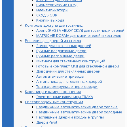
Биометрические СКУД
Идентификаторы
СКУД SIGUR
Кнопки выхода
Контроль доступа для гостиниц
Aperio® ASSA ABLOY СКУД для гостиниц и отелей
MATRIX AIR DORMA для мини-отелей и хостелов
Решения для дверей из стекла
Замки для стеклянных дверей
Ручные раздвижные двери
Ручные распашные двери
Фитинги для стеклянных конструкций
Готовый комплект СКД для стеклянной двери
Доводчики для стеклянных дверей
Автоматические приводы
Антипаника для стеклянных дверей
Трансформируемые перегородки
Ключницы и камеры хранения
Электронные ключницы TRAKA
Светопрозрачные конструкции
Раздвижные автоматические двери теплые
Раздвижные автоматические двери холодные
Распашные двери и входные группы
Двери Pivot