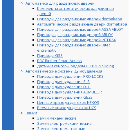
Автоматика для раздвижных дверей
Комплекты автоматических раздвижных
дверей
Приводы для раздвижных дверей dormakaba
Автоматические раздвижные двери dormakaba
Приводы для раздвижных дверей ASSA ABLOY
Приводы для раздвижных дверей ABLOY
Приводы для раздвижных дверей INTERAX
Приводы для раздвижных дверей Ditec
entrematic
Приводы GSS
BBC Bircher Smart Access
Датчики сенсоры радары HOTRON Sliding
Автоматические системы дымоудаления
Привода дымоудаления PRO-LOCKS
Привода дымоудаления SLS
Привода дымоудаления D+H
Привода дымоудаления AUMÜLLER
Привода дымоудаления GEZE
Цепные привода для окон NEKOS
Реечные привода для окон UСS
Замки
Замки механические
Замки электромеханические
Замки электромагнитные