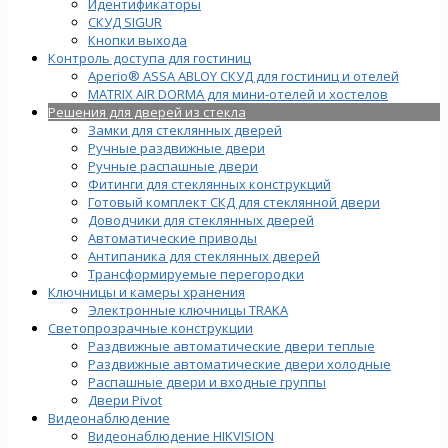
Идентификаторы
СКУД SIGUR
Кнопки выхода
Контроль доступа для гостиниц
Aperio® ASSA ABLOY СКУД для гостиниц и отелей
MATRIX AIR DORMA для мини-отелей и хостелов
Решения для дверей из стекла
Замки для стеклянных дверей
Ручные раздвижные двери
Ручные распашные двери
Фитинги для стеклянных конструкций
Готовый комплект СКД для стеклянной двери
Доводчики для стеклянных дверей
Автоматические приводы
Антипаника для стеклянных дверей
Трансформируемые перегородки
Ключницы и камеры хранения
Электронные ключницы TRAKA
Светопрозрачные конструкции
Раздвижные автоматические двери теплые
Раздвижные автоматические двери холодные
Распашные двери и входные группы
Двери Pivot
Видеонаблюдение
Видеонаблюдение HIKVISION