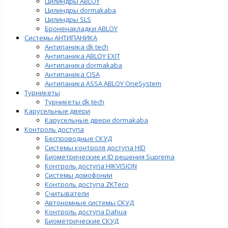
Цилиндры ABLOY
Цилиндры dormakaba
Цилиндры SLS
Броненакладки ABLOY
Системы АНТИПАНИКА
Антипаника dk tech
Антипаника ABLOY EXIT
Антипаника dormakaba
Антипаника СISA
Антипаника ASSA ABLOY OneSystem
Турникеты
Турникеты dk tech
Карусельные двери
Карусельные двери dormakaba
Контроль доступа
Беспроводные СКУД
Системы контроля доступа HID
Биометрические и ID решения Suprema
Контроль доступа HIKVISION
Системы домофонии
Контроль доступа ZKTeco
Считыватели
Автономные системы СКУД
Контроль доступа Dahua
Биометрические СКУД