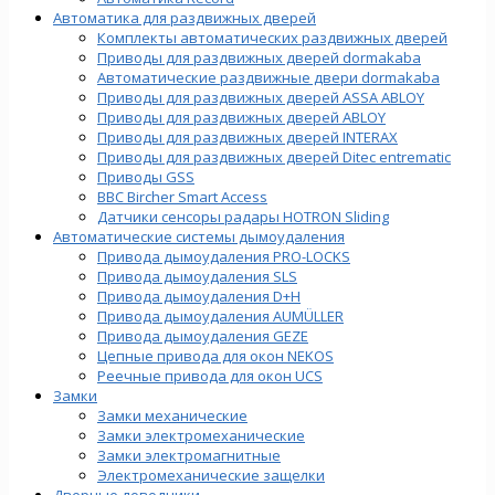
Автоматика для раздвижных дверей
Комплекты автоматических раздвижных дверей
Приводы для раздвижных дверей dormakaba
Автоматические раздвижные двери dormakaba
Приводы для раздвижных дверей ASSA ABLOY
Приводы для раздвижных дверей ABLOY
Приводы для раздвижных дверей INTERAX
Приводы для раздвижных дверей Ditec entrematic
Приводы GSS
BBC Bircher Smart Access
Датчики сенсоры радары HOTRON Sliding
Автоматические системы дымоудаления
Привода дымоудаления PRO-LOCKS
Привода дымоудаления SLS
Привода дымоудаления D+H
Привода дымоудаления AUMÜLLER
Привода дымоудаления GEZE
Цепные привода для окон NEKOS
Реечные привода для окон UСS
Замки
Замки механические
Замки электромеханические
Замки электромагнитные
Электромеханические защелки
Дверные доводчики