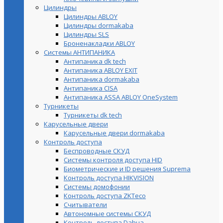
Цилиндры
Цилиндры ABLOY
Цилиндры dormakaba
Цилиндры SLS
Броненакладки ABLOY
Системы АНТИПАНИКА
Антипаника dk tech
Антипаника ABLOY EXIT
Антипаника dormakaba
Антипаника СISA
Антипаника ASSA ABLOY OneSystem
Турникеты
Турникеты dk tech
Карусельные двери
Карусельные двери dormakaba
Контроль доступа
Беспроводные СКУД
Системы контроля доступа HID
Биометрические и ID решения Suprema
Контроль доступа HIKVISION
Системы домофонии
Контроль доступа ZKTeco
Считыватели
Автономные системы СКУД
Контроль доступа Dahua