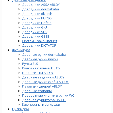
Доводчики ASSA ABLOY
Доводчики dormakaba
Доводчики dk tech
Доводчики FARGO
Доводчики Hafele
Доводчики G-U
Доводчики SLS
Доводчики GEZE
Cистемы закрывания
Доводчики DICTATOR
Фурнитура
Дверные ручки dormakaba
Дверные ручки inox22
Ручки SLS
Ручки нажимные ABLOY
Шпингалеты ABLOY
Дверные задвижки ABLOY
Дверные ручки скобы ABLOY
Петли для дверей ABLOY
Дверные стопоры
Поворотные кнопки и ручки WC
Дверная фурнитура HAFELE
Ключевины и заглушки
Цилиндры