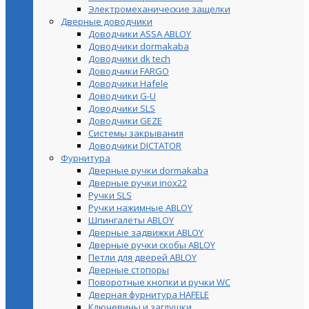
Электромеханические защелки
Дверные доводчики
Доводчики ASSA ABLOY
Доводчики dormakaba
Доводчики dk tech
Доводчики FARGO
Доводчики Hafele
Доводчики G-U
Доводчики SLS
Доводчики GEZE
Cистемы закрывания
Доводчики DICTATOR
Фурнитура
Дверные ручки dormakaba
Дверные ручки inox22
Ручки SLS
Ручки нажимные ABLOY
Шпингалеты ABLOY
Дверные задвижки ABLOY
Дверные ручки скобы ABLOY
Петли для дверей ABLOY
Дверные стопоры
Поворотные кнопки и ручки WC
Дверная фурнитура HAFELE
Ключевины и заглушки