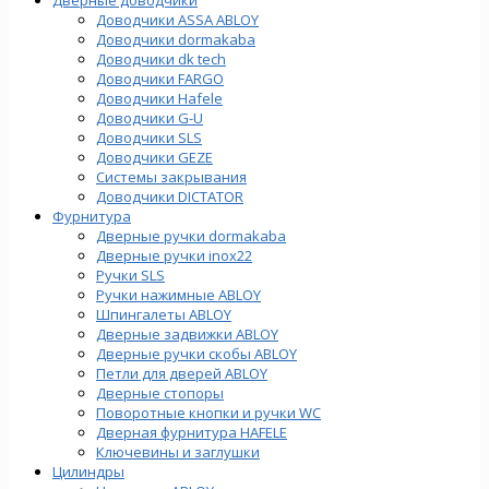
Доводчики ASSA ABLOY
Доводчики dormakaba
Доводчики dk tech
Доводчики FARGO
Доводчики Hafele
Доводчики G-U
Доводчики SLS
Доводчики GEZE
Cистемы закрывания
Доводчики DICTATOR
Фурнитура
Дверные ручки dormakaba
Дверные ручки inox22
Ручки SLS
Ручки нажимные ABLOY
Шпингалеты ABLOY
Дверные задвижки ABLOY
Дверные ручки скобы ABLOY
Петли для дверей ABLOY
Дверные стопоры
Поворотные кнопки и ручки WC
Дверная фурнитура HAFELE
Ключевины и заглушки
Цилиндры