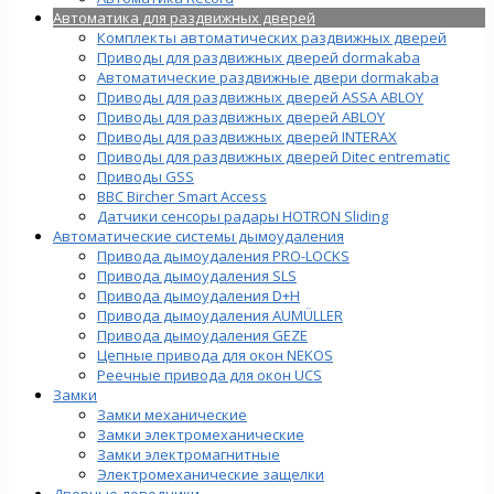
Автоматика для раздвижных дверей
Комплекты автоматических раздвижных дверей
Приводы для раздвижных дверей dormakaba
Автоматические раздвижные двери dormakaba
Приводы для раздвижных дверей ASSA ABLOY
Приводы для раздвижных дверей ABLOY
Приводы для раздвижных дверей INTERAX
Приводы для раздвижных дверей Ditec entrematic
Приводы GSS
BBC Bircher Smart Access
Датчики сенсоры радары HOTRON Sliding
Автоматические системы дымоудаления
Привода дымоудаления PRO-LOCKS
Привода дымоудаления SLS
Привода дымоудаления D+H
Привода дымоудаления AUMÜLLER
Привода дымоудаления GEZE
Цепные привода для окон NEKOS
Реечные привода для окон UСS
Замки
Замки механические
Замки электромеханические
Замки электромагнитные
Электромеханические защелки
Дверные доводчики