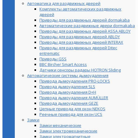
Автоматика для раздвижных дверей
Комплекты автоматических раздвижных
дверей
Приводы для раздвижных дверей dormakaba
Автоматические раздвижные двери dormakaba
Приводы для раздвижных дверей ASSA ABLOY
Приводы для раздвижных дверей ABLOY
Приводы для раздвижных дверей INTERAX
Приводы для раздвижных дверей Ditec
entrematic
Приводы GSS
BBC Bircher Smart Access
Датчики сенсоры радары HOTRON Sliding
Автоматические системы дымоудаления
Привода дымоудаления PRO-LOCKS
Привода дымоудаления SLS
Привода дымоудаления D+H
Привода дымоудаления AUMÜLLER
Привода дымоудаления GEZE
Цепные привода для окон NEKOS
Реечные привода для окон UСS
Замки
Замки механические
Замки электромеханические
Замки электромагнитные