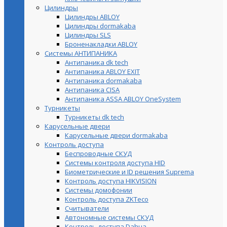
Цилиндры
Цилиндры ABLOY
Цилиндры dormakaba
Цилиндры SLS
Броненакладки ABLOY
Системы АНТИПАНИКА
Антипаника dk tech
Антипаника ABLOY EXIT
Антипаника dormakaba
Антипаника СISA
Антипаника ASSA ABLOY OneSystem
Турникеты
Турникеты dk tech
Карусельные двери
Карусельные двери dormakaba
Контроль доступа
Беспроводные СКУД
Системы контроля доступа HID
Биометрические и ID решения Suprema
Контроль доступа HIKVISION
Системы домофонии
Контроль доступа ZKTeco
Считыватели
Автономные системы СКУД
Контроль доступа Dahua