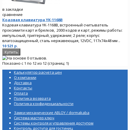
в закладки
сравнение
Кодовая клавиатура YK-1168B
Кодовая клавиатура YK-1168B, встроенный считыватель
проксимити карт и брелков, 2000 кодов и карт, режимы работы:
импульсный, триггерный, удержание; 2 реле; корпус
влагозащищенный, сталь нержавеющая, 12VDC, 117х74х48 мм ..
10 521 р.
Показано с 1 по 12 из 12 (страниц: 1)
Калькулятор расчета цен
О компании
Доставка
Контакты
Оплата
Политика возврата
Политика конфиденциальности
Замки механические ABLOY / dormakaba
Система мастер ключ
Системы контроля и управления доступом
Контроль доступа для гостиниц