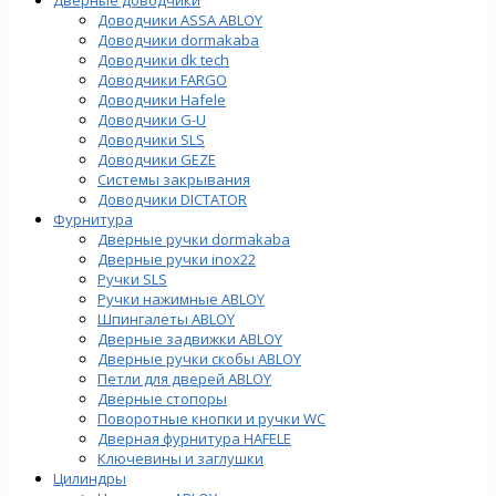
Доводчики ASSA ABLOY
Доводчики dormakaba
Доводчики dk tech
Доводчики FARGO
Доводчики Hafele
Доводчики G-U
Доводчики SLS
Доводчики GEZE
Cистемы закрывания
Доводчики DICTATOR
Фурнитура
Дверные ручки dormakaba
Дверные ручки inox22
Ручки SLS
Ручки нажимные ABLOY
Шпингалеты ABLOY
Дверные задвижки ABLOY
Дверные ручки скобы ABLOY
Петли для дверей ABLOY
Дверные стопоры
Поворотные кнопки и ручки WC
Дверная фурнитура HAFELE
Ключевины и заглушки
Цилиндры