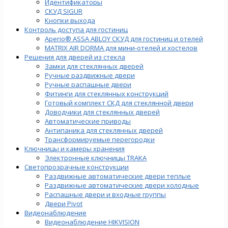
Идентификаторы
СКУД SIGUR
Кнопки выхода
Контроль доступа для гостиниц
Aperio® ASSA ABLOY СКУД для гостиниц и отелей
MATRIX AIR DORMA для мини-отелей и хостелов
Решения для дверей из стекла
Замки для стеклянных дверей
Ручные раздвижные двери
Ручные распашные двери
Фитинги для стеклянных конструкций
Готовый комплект СКД для стеклянной двери
Доводчики для стеклянных дверей
Автоматические приводы
Антипаника для стеклянных дверей
Трансформируемые перегородки
Ключницы и камеры хранения
Электронные ключницы TRAKA
Светопрозрачные конструкции
Раздвижные автоматические двери теплые
Раздвижные автоматические двери холодные
Распашные двери и входные группы
Двери Pivot
Видеонаблюдение
Видеонаблюдение HIKVISION