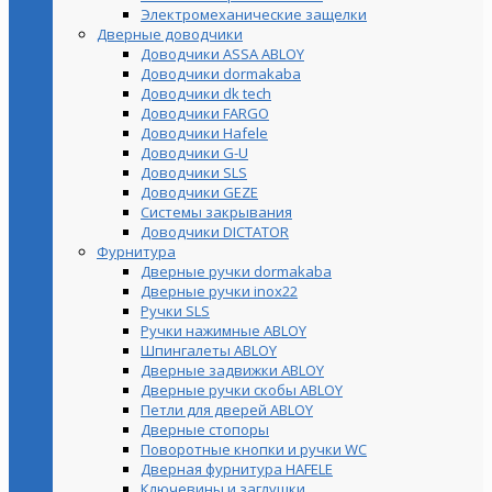
Электромеханические защелки
Дверные доводчики
Доводчики ASSA ABLOY
Доводчики dormakaba
Доводчики dk tech
Доводчики FARGO
Доводчики Hafele
Доводчики G-U
Доводчики SLS
Доводчики GEZE
Cистемы закрывания
Доводчики DICTATOR
Фурнитура
Дверные ручки dormakaba
Дверные ручки inox22
Ручки SLS
Ручки нажимные ABLOY
Шпингалеты ABLOY
Дверные задвижки ABLOY
Дверные ручки скобы ABLOY
Петли для дверей ABLOY
Дверные стопоры
Поворотные кнопки и ручки WC
Дверная фурнитура HAFELE
Ключевины и заглушки