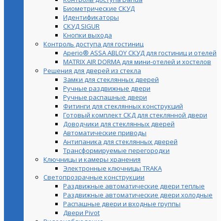
Биометрические СКУД
Идентификаторы
СКУД SIGUR
Кнопки выхода
Контроль доступа для гостиниц
Aperio® ASSA ABLOY СКУД для гостиниц и отелей
MATRIX AIR DORMA для мини-отелей и хостелов
Решения для дверей из стекла
Замки для стеклянных дверей
Ручные раздвижные двери
Ручные распашные двери
Фитинги для стеклянных конструкций
Готовый комплект СКД для стеклянной двери
Доводчики для стеклянных дверей
Автоматические приводы
Антипаника для стеклянных дверей
Трансформируемые перегородки
Ключницы и камеры хранения
Электронные ключницы TRAKA
Светопрозрачные конструкции
Раздвижные автоматические двери теплые
Раздвижные автоматические двери холодные
Распашные двери и входные группы
Двери Pivot