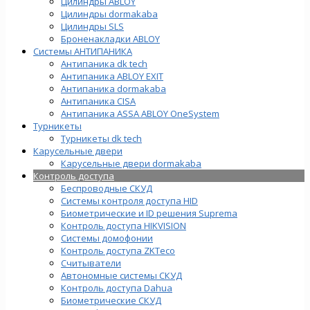
Цилиндры ABLOY
Цилиндры dormakaba
Цилиндры SLS
Броненакладки ABLOY
Системы АНТИПАНИКА
Антипаника dk tech
Антипаника ABLOY EXIT
Антипаника dormakaba
Антипаника СISA
Антипаника ASSA ABLOY OneSystem
Турникеты
Турникеты dk tech
Карусельные двери
Карусельные двери dormakaba
Контроль доступа
Беспроводные СКУД
Системы контроля доступа HID
Биометрические и ID решения Suprema
Контроль доступа HIKVISION
Системы домофонии
Контроль доступа ZKTeco
Считыватели
Автономные системы СКУД
Контроль доступа Dahua
Биометрические СКУД