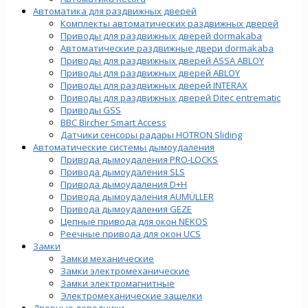
Автоматика для раздвижных дверей
Комплекты автоматических раздвижных дверей
Приводы для раздвижных дверей dormakaba
Автоматические раздвижные двери dormakaba
Приводы для раздвижных дверей ASSA ABLOY
Приводы для раздвижных дверей ABLOY
Приводы для раздвижных дверей INTERAX
Приводы для раздвижных дверей Ditec entrematic
Приводы GSS
BBC Bircher Smart Access
Датчики сенсоры радары HOTRON Sliding
Автоматические системы дымоудаления
Привода дымоудаления PRO-LOCKS
Привода дымоудаления SLS
Привода дымоудаления D+H
Привода дымоудаления AUMÜLLER
Привода дымоудаления GEZE
Цепные привода для окон NEKOS
Реечные привода для окон UСS
Замки
Замки механические
Замки электромеханические
Замки электромагнитные
Электромеханические защелки
Дверные доводчики