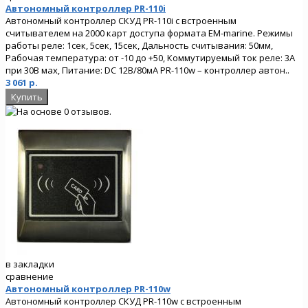
Автономный контроллер PR-110i
Автономный контроллер СКУД PR-110i с встроенным
считывателем на 2000 карт доступа формата EM-marine. Режимы
работы реле: 1сек, 5сек, 15сек, Дальность считывания: 50мм,
Рабочая температура: от -10 до +50, Коммутируемый ток реле: 3А
при 30В мах, Питание: DC 12В/80мА PR-110w – контроллер автон..
3 061 р.
в закладки
сравнение
Автономный контроллер PR-110w
Автономный контроллер СКУД PR-110w с встроенным