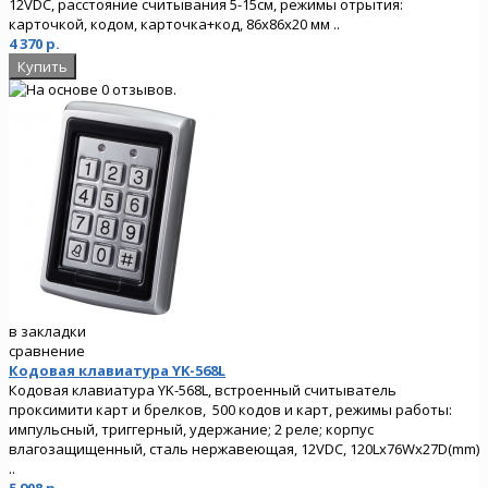
12VDC, расстояние считывания 5-15см, режимы отрытия:
карточкой, кодом, карточка+код, 86х86х20 мм ..
4 370 р.
в закладки
сравнение
Кодовая клавиатура YK-568L
Кодовая клавиатура YK-568L, встроенный считыватель
проксимити карт и брелков, 500 кодов и карт, режимы работы:
импульсный, триггерный, удержание; 2 реле; корпус
влагозащищенный, сталь нержавеющая, 12VDC, 120Lx76Wx27D(mm)
..
5 908 р.