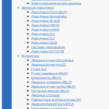
Электромеханические защелки
Дверные доводчики
Доводчики ASSA ABLOY
Доводчики dormakaba
Доводчики dk tech
Доводчики FARGO
Доводчики Hafele
Доводчики G-U
Доводчики SLS
Доводчики GEZE
Cистемы закрывания
Доводчики DICTATOR
Фурнитура
Дверные ручки dormakaba
Дверные ручки inox22
Ручки SLS
Ручки нажимные ABLOY
Шпингалеты ABLOY
Дверные задвижки ABLOY
Дверные ручки скобы ABLOY
Петли для дверей ABLOY
Дверные стопоры
Поворотные кнопки и ручки WC
Дверная фурнитура HAFELE
Ключевины и заглушки