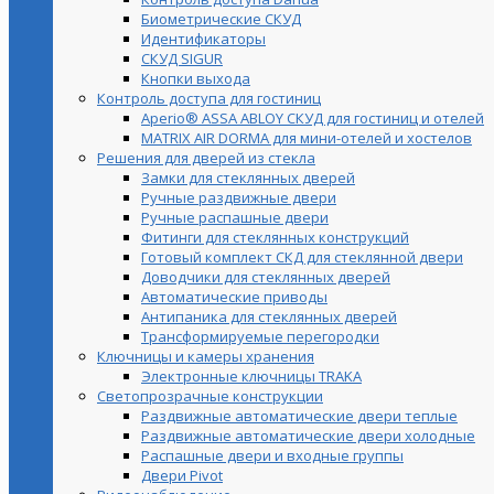
Биометрические СКУД
Идентификаторы
СКУД SIGUR
Кнопки выхода
Контроль доступа для гостиниц
Aperio® ASSA ABLOY СКУД для гостиниц и отелей
MATRIX AIR DORMA для мини-отелей и хостелов
Решения для дверей из стекла
Замки для стеклянных дверей
Ручные раздвижные двери
Ручные распашные двери
Фитинги для стеклянных конструкций
Готовый комплект СКД для стеклянной двери
Доводчики для стеклянных дверей
Автоматические приводы
Антипаника для стеклянных дверей
Трансформируемые перегородки
Ключницы и камеры хранения
Электронные ключницы TRAKA
Светопрозрачные конструкции
Раздвижные автоматические двери теплые
Раздвижные автоматические двери холодные
Распашные двери и входные группы
Двери Pivot