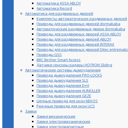
Автоматика ASSA ABLOY
Автоматика Record
Автоматика для раздвижных дверей
Комплекты автоматических раздвижных дверей
Приводы для раздвижных дверей dormakaba
Автоматические раздвижные двери dormakaba
Приводы для раздвижных дверей ASSA ABLOY
Приводы для раздвижных дверей ABLOY
Приводы для раздвижных дверей INTERAX
Приводы для раздвижных дверей Ditec entrematic
Приводы GSS
BBC Bircher Smart Access
Датчики сенсоры радары HOTRON Sliding
Автоматические системы дымоудаления
Привода дымоудаления PRO-LOCKS
Привода дымоудаления SLS
Привода дымоудаления D+H
Привода дымоудаления AUMÜLLER
Привода дымоудаления GEZE
Цепные привода для окон NEKOS
Реечные привода для окон UСS
Замки
Замки механические
Замки электромеханические
Замки электромагнитные