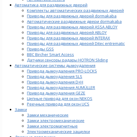
Автоматика для раздвижных дверей
Комплекты автоматических раздвижных дверей
Приводы для раздвижных дверей dormakaba
Автоматические раздвижные двери dormakaba
Приводы для раздвижных дверей ASSA ABLOY
Приводы для раздвижных дверей ABLOY
Приводы для раздвижных дверей INTERAX
Приводы для раздвижных дверей Ditec entrematic
Приводы GSS
BBC Bircher Smart Access
Датчики сенсоры радары HOTRON Sliding
Автоматические системы дымоудаления
Привода дымоудаления PRO-LOCKS
Привода дымоудаления SLS
Привода дымоудаления D+H
Привода дымоудаления AUMÜLLER
Привода дымоудаления GEZE
Цепные привода для окон NEKOS
Реечные привода для окон UСS
Замки
Замки механические
Замки электромеханические
Замки электромагнитные
Электромеханические защелки
Дверные доводчики