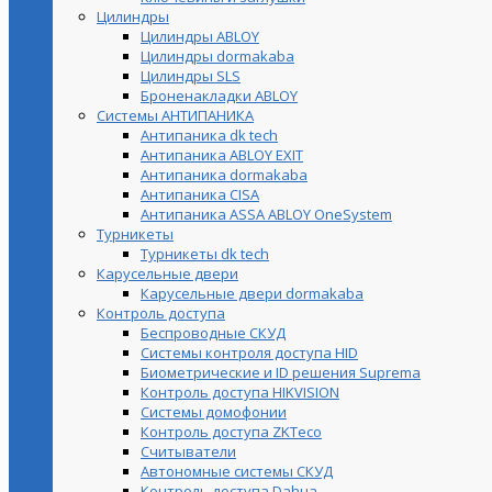
Цилиндры
Цилиндры ABLOY
Цилиндры dormakaba
Цилиндры SLS
Броненакладки ABLOY
Системы АНТИПАНИКА
Антипаника dk tech
Антипаника ABLOY EXIT
Антипаника dormakaba
Антипаника СISA
Антипаника ASSA ABLOY OneSystem
Турникеты
Турникеты dk tech
Карусельные двери
Карусельные двери dormakaba
Контроль доступа
Беспроводные СКУД
Системы контроля доступа HID
Биометрические и ID решения Suprema
Контроль доступа HIKVISION
Системы домофонии
Контроль доступа ZKTeco
Считыватели
Автономные системы СКУД
Контроль доступа Dahua