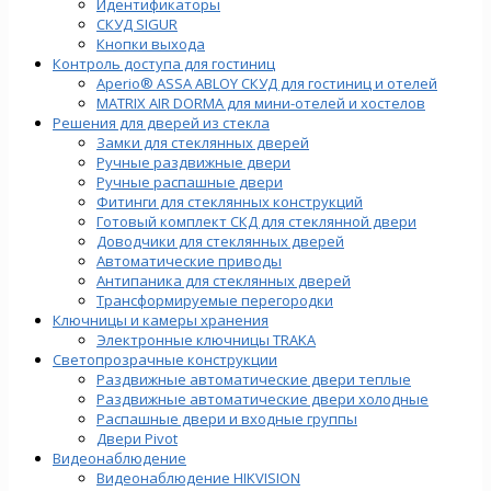
Идентификаторы
СКУД SIGUR
Кнопки выхода
Контроль доступа для гостиниц
Aperio® ASSA ABLOY СКУД для гостиниц и отелей
MATRIX AIR DORMA для мини-отелей и хостелов
Решения для дверей из стекла
Замки для стеклянных дверей
Ручные раздвижные двери
Ручные распашные двери
Фитинги для стеклянных конструкций
Готовый комплект СКД для стеклянной двери
Доводчики для стеклянных дверей
Автоматические приводы
Антипаника для стеклянных дверей
Трансформируемые перегородки
Ключницы и камеры хранения
Электронные ключницы TRAKA
Светопрозрачные конструкции
Раздвижные автоматические двери теплые
Раздвижные автоматические двери холодные
Распашные двери и входные группы
Двери Pivot
Видеонаблюдение
Видеонаблюдение HIKVISION