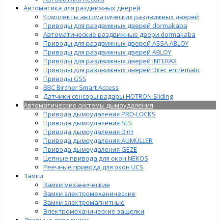
Автоматика для раздвижных дверей
Комплекты автоматических раздвижных дверей
Приводы для раздвижных дверей dormakaba
Автоматические раздвижные двери dormakaba
Приводы для раздвижных дверей ASSA ABLOY
Приводы для раздвижных дверей ABLOY
Приводы для раздвижных дверей INTERAX
Приводы для раздвижных дверей Ditec entrematic
Приводы GSS
BBC Bircher Smart Access
Датчики сенсоры радары HOTRON Sliding
Автоматические системы дымоудаления
Привода дымоудаления PRO-LOCKS
Привода дымоудаления SLS
Привода дымоудаления D+H
Привода дымоудаления AUMÜLLER
Привода дымоудаления GEZE
Цепные привода для окон NEKOS
Реечные привода для окон UСS
Замки
Замки механические
Замки электромеханические
Замки электромагнитные
Электромеханические защелки
Дверные доводчики