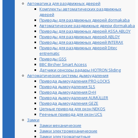
Автоматика для раздвижных дверей
Комплекты автоматических раздвижных
дверей
Приводы для раздвижных дверей dormakaba
Автоматические раздвижные двери dormakaba
Приводы для раздвижных дверей ASSA ABLOY
Приводы для раздвижных дверей ABLOY
Приводы для раздвижных дверей INTERAX
Приводы для раздвижных дверей Ditec
entrematic
Приводы GSS
BBC Bircher Smart Access
Датчики сенсоры радары HOTRON Sliding
Автоматические системы дымоудаления
Привода дымоудаления PRO-LOCKS
Привода дымоудаления SLS
Привода дымоудаления D+H
Привода дымоудаления AUMÜLLER
Привода дымоудаления GEZE
Цепные привода для окон NEKOS
Реечные привода для окон UСS
Замки
Замки механические
Замки электромеханические
Замки электромагнитные