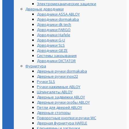
Электромеханические защелки
Дверные доводчики
Доводчики ASSA ABLOY
Доводчики dormakaba
Доводчики dk tech
Доводчики FARGO
Доводчики Hafele
Доводчики G-U
Доводчики SLS
Доводчики GEZE
Cистемы закрывания
Доводчики DICTATOR
Фурнитура
Дверные ручки dormakaba
Дверные ручки inox22
Ручки SLS
Ручки нажимные ABLOY
Шпингалеты ABLOY
Дверные задвижки ABLOY
Дверные ручки скобы ABLOY
Петли для дверей ABLOY
Дверные стопоры
Поворотные кнопки и ручки WC
Дверная фурнитура HAFELE
Ключевины и заглушки