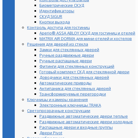
Биометрические СКУД
Идентификаторы
СКУД SIGUR
Кнопки выхода
Контроль доступа для гостиниц
Aperio® ASSA ABLOY СКУД для гостиниц и отелей
MATRIX AIR DORMA для мини-отелей и хостелов
Решения для дверей из стекла
Замки для стеклянных дверей
Ручные раздвижные двери
Ручные распашные двери
Фитинги для стеклянных конструкций
Готовый комплект СКД для стеклянной двери
Доводчики для стеклянных дверей
Автоматические приводы
Антипаника для стеклянных дверей
Трансформируемые перегородки
Ключницы и камеры хранения
Электронные ключницы TRAKA
Светопрозрачные конструкции
Раздвижные автоматические двери теплые
Раздвижные автоматические двери холодные
Распашные двери и входные группы
Двери Pivot