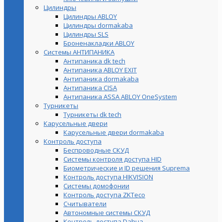
Цилиндры
Цилиндры ABLOY
Цилиндры dormakaba
Цилиндры SLS
Броненакладки ABLOY
Системы АНТИПАНИКА
Антипаника dk tech
Антипаника ABLOY EXIT
Антипаника dormakaba
Антипаника СISA
Антипаника ASSA ABLOY OneSystem
Турникеты
Турникеты dk tech
Карусельные двери
Карусельные двери dormakaba
Контроль доступа
Беспроводные СКУД
Системы контроля доступа HID
Биометрические и ID решения Suprema
Контроль доступа HIKVISION
Системы домофонии
Контроль доступа ZKTeco
Считыватели
Автономные системы СКУД
Контроль доступа Dahua