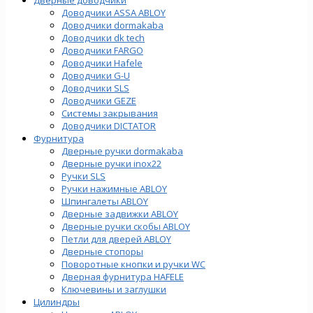
Доводчики ASSA ABLOY
Доводчики dormakaba
Доводчики dk tech
Доводчики FARGO
Доводчики Hafele
Доводчики G-U
Доводчики SLS
Доводчики GEZE
Cистемы закрывания
Доводчики DICTATOR
Фурнитура
Дверные ручки dormakaba
Дверные ручки inox22
Ручки SLS
Ручки нажимные ABLOY
Шпингалеты ABLOY
Дверные задвижки ABLOY
Дверные ручки скобы ABLOY
Петли для дверей ABLOY
Дверные стопоры
Поворотные кнопки и ручки WC
Дверная фурнитура HAFELE
Ключевины и заглушки
Цилиндры