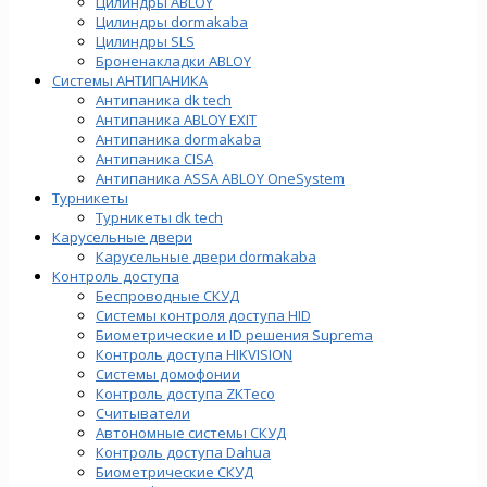
Цилиндры ABLOY
Цилиндры dormakaba
Цилиндры SLS
Броненакладки ABLOY
Системы АНТИПАНИКА
Антипаника dk tech
Антипаника ABLOY EXIT
Антипаника dormakaba
Антипаника СISA
Антипаника ASSA ABLOY OneSystem
Турникеты
Турникеты dk tech
Карусельные двери
Карусельные двери dormakaba
Контроль доступа
Беспроводные СКУД
Системы контроля доступа HID
Биометрические и ID решения Suprema
Контроль доступа HIKVISION
Системы домофонии
Контроль доступа ZKTeco
Считыватели
Автономные системы СКУД
Контроль доступа Dahua
Биометрические СКУД