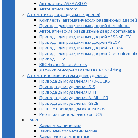
Автоматика ASSA ABLOY
Автоматика Record
Автоматика для раздвижных дверей
Комплекты автоматических раздвижных дверей
Приводы для раздвижных дверей dormakaba
Автоматические раздвижные двери dormakaba
Приводы для раздвижных дверей ASSA ABLOY
Приводы для раздвижных дверей ABLOY
Приводы для раздвижных дверей INTERAX
Приводы для раздвижных дверей Ditec entrematic
Приводы GSS
BBC Bircher Smart Access
Датчики сенсоры радары HOTRON Sliding
Автоматические системы дымоудаления
Привода дымоудаления PRO-LOCKS
Привода дымоудаления SLS
Привода дымоудаления D+H
Привода дымоудаления AUMÜLLER
Привода дымоудаления GEZE
Цепные привода для окон NEKOS
Реечные привода для окон UСS
Замки
Замки механические
Замки электромеханические
Замки электромагнитные