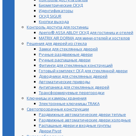
Биометрические СКУД
Идентификаторы
СКУД SIGUR
Кнопки выхода
Контроль доступа для гостиниц
Aperio® ASSA ABLOY СКУД для гостиниц и отелей
MATRIX AIR DORMA для мини-отелей и хостелов
Решения для дверей из стекла
Замки для стеклянных дверей
Ручные раздвижные двери
Ручные распашные двери
Фитинги для стеклянных конструкций
Готовый комплект СКД для стеклянной двери
Доводчики для стеклянных дверей
Автоматические приводы
Антипаника для стеклянных дверей
Трансформируемые перегородки
Ключницы и камеры хранения
Электронные ключницы TRAKA
Светопрозрачные конструкции
Раздвижные автоматические двери теплые
Раздвижные автоматические двери холодные
Распашные двери и входные группы
Двери Pivot