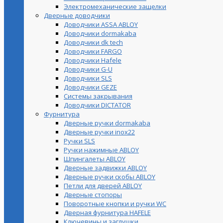
Электромеханические защелки
Дверные доводчики
Доводчики ASSA ABLOY
Доводчики dormakaba
Доводчики dk tech
Доводчики FARGO
Доводчики Hafele
Доводчики G-U
Доводчики SLS
Доводчики GEZE
Cистемы закрывания
Доводчики DICTATOR
Фурнитура
Дверные ручки dormakaba
Дверные ручки inox22
Ручки SLS
Ручки нажимные ABLOY
Шпингалеты ABLOY
Дверные задвижки ABLOY
Дверные ручки скобы ABLOY
Петли для дверей ABLOY
Дверные стопоры
Поворотные кнопки и ручки WC
Дверная фурнитура HAFELE
Ключевины и заглушки