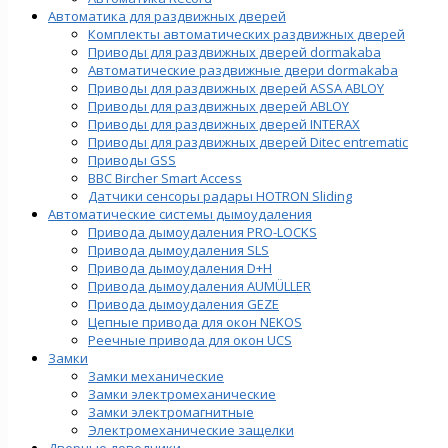
Автоматика для раздвижных дверей
Комплекты автоматических раздвижных дверей
Приводы для раздвижных дверей dormakaba
Автоматические раздвижные двери dormakaba
Приводы для раздвижных дверей ASSA ABLOY
Приводы для раздвижных дверей ABLOY
Приводы для раздвижных дверей INTERAX
Приводы для раздвижных дверей Ditec entrematic
Приводы GSS
BBC Bircher Smart Access
Датчики сенсоры радары HOTRON Sliding
Автоматические системы дымоудаления
Привода дымоудаления PRO-LOCKS
Привода дымоудаления SLS
Привода дымоудаления D+H
Привода дымоудаления AUMÜLLER
Привода дымоудаления GEZE
Цепные привода для окон NEKOS
Реечные привода для окон UСS
Замки
Замки механические
Замки электромеханические
Замки электромагнитные
Электромеханические защелки
Дверные доводчики