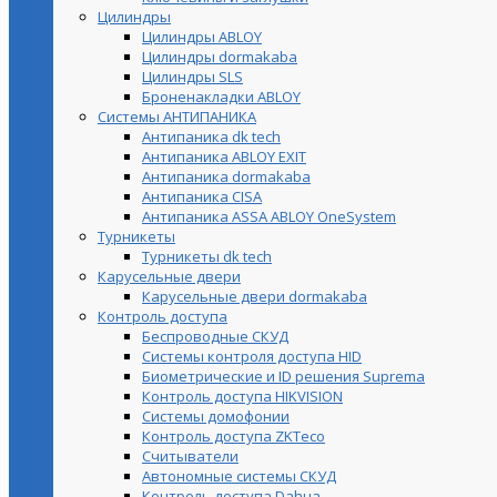
Цилиндры
Цилиндры ABLOY
Цилиндры dormakaba
Цилиндры SLS
Броненакладки ABLOY
Системы АНТИПАНИКА
Антипаника dk tech
Антипаника ABLOY EXIT
Антипаника dormakaba
Антипаника СISA
Антипаника ASSA ABLOY OneSystem
Турникеты
Турникеты dk tech
Карусельные двери
Карусельные двери dormakaba
Контроль доступа
Беспроводные СКУД
Системы контроля доступа HID
Биометрические и ID решения Suprema
Контроль доступа HIKVISION
Системы домофонии
Контроль доступа ZKTeco
Считыватели
Автономные системы СКУД
Контроль доступа Dahua