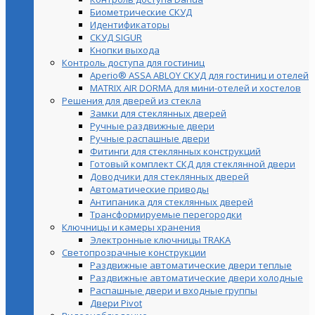
Биометрические СКУД
Идентификаторы
СКУД SIGUR
Кнопки выхода
Контроль доступа для гостиниц
Aperio® ASSA ABLOY СКУД для гостиниц и отелей
MATRIX AIR DORMA для мини-отелей и хостелов
Решения для дверей из стекла
Замки для стеклянных дверей
Ручные раздвижные двери
Ручные распашные двери
Фитинги для стеклянных конструкций
Готовый комплект СКД для стеклянной двери
Доводчики для стеклянных дверей
Автоматические приводы
Антипаника для стеклянных дверей
Трансформируемые перегородки
Ключницы и камеры хранения
Электронные ключницы TRAKA
Светопрозрачные конструкции
Раздвижные автоматические двери теплые
Раздвижные автоматические двери холодные
Распашные двери и входные группы
Двери Pivot