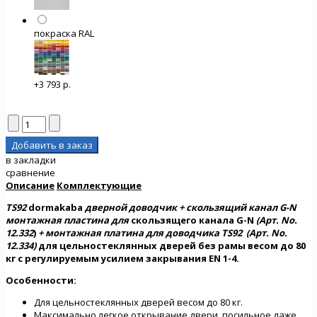
покраска RAL
+3 793 р.
в закладки
сравнение
Описание
Комплектующие
TS92
dormakaba
дверной доводчик + скользящий канал G-N
монтажная пластина для
скользящего канала G-N
(Арт. No.
12.332
)
+ монтажная платина для доводчика TS92 (Арт. No.
12.334)
для цельностеклянных дверей без рамы весом до 80
кг c регулируемым усилием закрывания EN 1-4.
Особенности:
Для цельностеклянных дверей весом до 80 кг.
Максимально легкое открывание двери, посильное даже