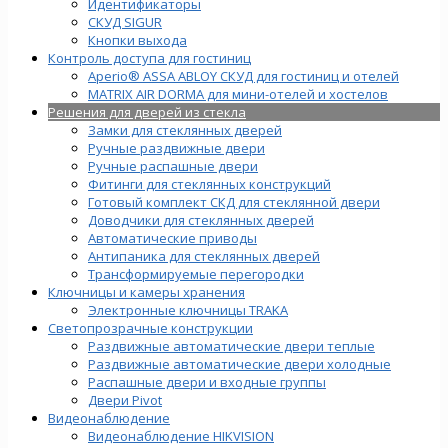
Идентификаторы
СКУД SIGUR
Кнопки выхода
Контроль доступа для гостиниц
Aperio® ASSA ABLOY СКУД для гостиниц и отелей
MATRIX AIR DORMA для мини-отелей и хостелов
Решения для дверей из стекла
Замки для стеклянных дверей
Ручные раздвижные двери
Ручные распашные двери
Фитинги для стеклянных конструкций
Готовый комплект СКД для стеклянной двери
Доводчики для стеклянных дверей
Автоматические приводы
Антипаника для стеклянных дверей
Трансформируемые перегородки
Ключницы и камеры хранения
Электронные ключницы TRAKA
Светопрозрачные конструкции
Раздвижные автоматические двери теплые
Раздвижные автоматические двери холодные
Распашные двери и входные группы
Двери Pivot
Видеонаблюдение
Видеонаблюдение HIKVISION