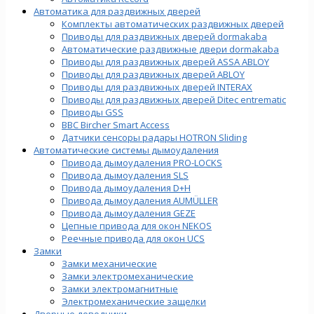
Автоматика для раздвижных дверей
Комплекты автоматических раздвижных дверей
Приводы для раздвижных дверей dormakaba
Автоматические раздвижные двери dormakaba
Приводы для раздвижных дверей ASSA ABLOY
Приводы для раздвижных дверей ABLOY
Приводы для раздвижных дверей INTERAX
Приводы для раздвижных дверей Ditec entrematic
Приводы GSS
BBC Bircher Smart Access
Датчики сенсоры радары HOTRON Sliding
Автоматические системы дымоудаления
Привода дымоудаления PRO-LOCKS
Привода дымоудаления SLS
Привода дымоудаления D+H
Привода дымоудаления AUMÜLLER
Привода дымоудаления GEZE
Цепные привода для окон NEKOS
Реечные привода для окон UСS
Замки
Замки механические
Замки электромеханические
Замки электромагнитные
Электромеханические защелки
Дверные доводчики