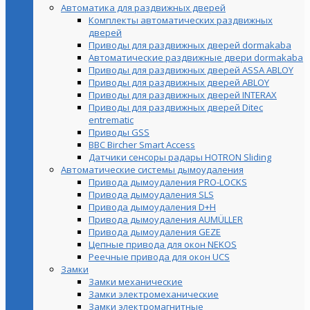
Автоматика для раздвижных дверей
Комплекты автоматических раздвижных
дверей
Приводы для раздвижных дверей dormakaba
Автоматические раздвижные двери dormakaba
Приводы для раздвижных дверей ASSA ABLOY
Приводы для раздвижных дверей ABLOY
Приводы для раздвижных дверей INTERAX
Приводы для раздвижных дверей Ditec
entrematic
Приводы GSS
BBC Bircher Smart Access
Датчики сенсоры радары HOTRON Sliding
Автоматические системы дымоудаления
Привода дымоудаления PRO-LOCKS
Привода дымоудаления SLS
Привода дымоудаления D+H
Привода дымоудаления AUMÜLLER
Привода дымоудаления GEZE
Цепные привода для окон NEKOS
Реечные привода для окон UСS
Замки
Замки механические
Замки электромеханические
Замки электромагнитные