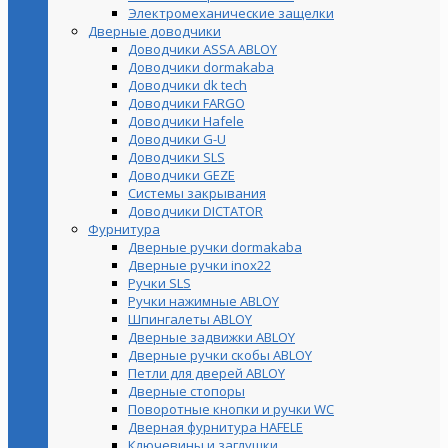
Электромеханические защелки
Дверные доводчики
Доводчики ASSA ABLOY
Доводчики dormakaba
Доводчики dk tech
Доводчики FARGO
Доводчики Hafele
Доводчики G-U
Доводчики SLS
Доводчики GEZE
Cистемы закрывания
Доводчики DICTATOR
Фурнитура
Дверные ручки dormakaba
Дверные ручки inox22
Ручки SLS
Ручки нажимные ABLOY
Шпингалеты ABLOY
Дверные задвижки ABLOY
Дверные ручки скобы ABLOY
Петли для дверей ABLOY
Дверные стопоры
Поворотные кнопки и ручки WC
Дверная фурнитура HAFELE
Ключевины и заглушки