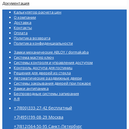
Документация
Калькулятор расчета цен
О компании
Доставка
Контакты
Оплата
Политика возврата
Политика конфиденциальности
Замки механические ABLOY / dormakaba
Система мастер ключ
Системы контроля и управления доступом
Контроль доступа для гостиниц
Решения для дверей из стекла
Автоматические раздвижные двери
Системы закрывания дверей при пожаре
Замки антипаника
Беспроводные системы запирания
А-Я
+7(800)333-27-42 бесплатный
+7(495)199-08-29 Москва
+7(812)564-50-95 Санкт-Петербург