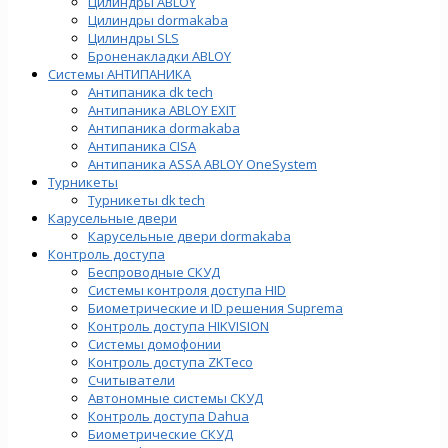
Цилиндры ABLOY
Цилиндры dormakaba
Цилиндры SLS
Броненакладки ABLOY
Системы АНТИПАНИКА
Антипаника dk tech
Антипаника ABLOY EXIT
Антипаника dormakaba
Антипаника СISA
Антипаника ASSA ABLOY OneSystem
Турникеты
Турникеты dk tech
Карусельные двери
Карусельные двери dormakaba
Контроль доступа
Беспроводные СКУД
Системы контроля доступа HID
Биометрические и ID решения Suprema
Контроль доступа HIKVISION
Системы домофонии
Контроль доступа ZKTeco
Считыватели
Автономные системы СКУД
Контроль доступа Dahua
Биометрические СКУД