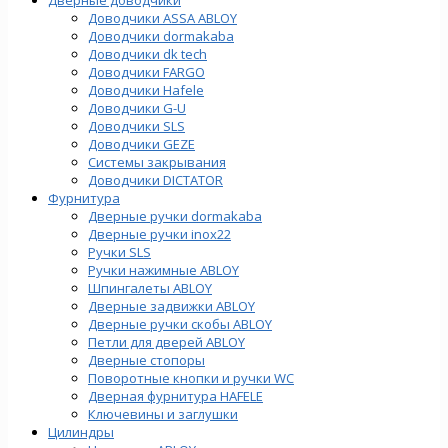
Доводчики ASSA ABLOY
Доводчики dormakaba
Доводчики dk tech
Доводчики FARGO
Доводчики Hafele
Доводчики G-U
Доводчики SLS
Доводчики GEZE
Cистемы закрывания
Доводчики DICTATOR
Фурнитура
Дверные ручки dormakaba
Дверные ручки inox22
Ручки SLS
Ручки нажимные ABLOY
Шпингалеты ABLOY
Дверные задвижки ABLOY
Дверные ручки скобы ABLOY
Петли для дверей ABLOY
Дверные стопоры
Поворотные кнопки и ручки WC
Дверная фурнитура HAFELE
Ключевины и заглушки
Цилиндры