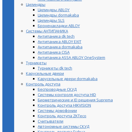
Цилиндры
Цилиндры ABLOY
Цилиндры dormakaba
Цилиндры SLS
Броненакладки ABLOY
Системы АНТИПАНИКА
Антипаника dk tech
Антипаника ABLOY EXIT
Антипаника dormakaba
Антипаника СISA
Антипаника ASSA ABLOY OneSystem
Турникеты
Турникеты dk tech
Карусельные двери
Карусельные двери dormakaba
Контроль доступа
Беспроводные СКУД
Системы контроля доступа HID
Биометрические и ID решения Suprema
Контроль доступа HIKVISION
Системы домофонии
Контроль доступа ZKTeco
Считыватели
Автономные системы СКУД
Контроль доступа Dahua