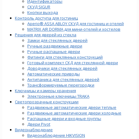
Идентификаторы
СКУД SIGUR
Кнопки выхода
Контроль доступа для гостиниц
Aperio® ASSA ABLOY СКУД для гостиниц и отелей
MATRIX AIR DORMA для мини-отелей и хостелов
Решения для дверей из стекла
Замки для стеклянных дверей
Ручные раздвижные двери
Ручные распашные двери
Фитинги для стеклянных конструкций
Готовый комплект СКД для стеклянной двери
Доводчики для стеклянных дверей
Автоматические приводы
Антипаника для стеклянных дверей
Трансформируемые перегородки
Ключницы и камеры хранения
Электронные ключницы TRAKA
Светопрозрачные конструкции
Раздвижные автоматические двери теплые
Раздвижные автоматические двери холодные
Распашные двери и входные группы
Двери Pivot
Видеонаблюдение
Видеонаблюдение HIKVISION