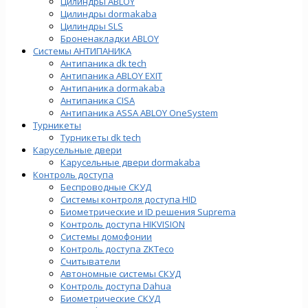
Цилиндры ABLOY
Цилиндры dormakaba
Цилиндры SLS
Броненакладки ABLOY
Системы АНТИПАНИКА
Антипаника dk tech
Антипаника ABLOY EXIT
Антипаника dormakaba
Антипаника СISA
Антипаника ASSA ABLOY OneSystem
Турникеты
Турникеты dk tech
Карусельные двери
Карусельные двери dormakaba
Контроль доступа
Беспроводные СКУД
Системы контроля доступа HID
Биометрические и ID решения Suprema
Контроль доступа HIKVISION
Системы домофонии
Контроль доступа ZKTeco
Считыватели
Автономные системы СКУД
Контроль доступа Dahua
Биометрические СКУД