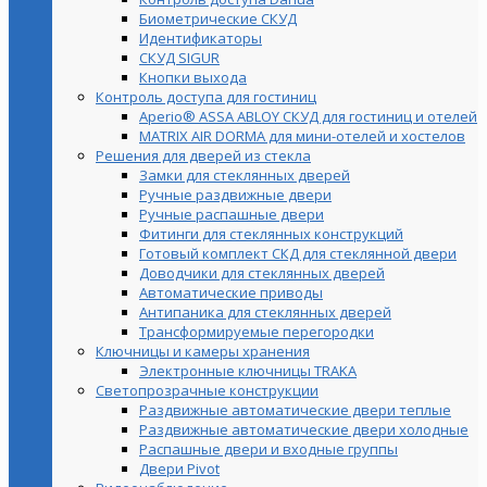
Биометрические СКУД
Идентификаторы
СКУД SIGUR
Кнопки выхода
Контроль доступа для гостиниц
Aperio® ASSA ABLOY СКУД для гостиниц и отелей
MATRIX AIR DORMA для мини-отелей и хостелов
Решения для дверей из стекла
Замки для стеклянных дверей
Ручные раздвижные двери
Ручные распашные двери
Фитинги для стеклянных конструкций
Готовый комплект СКД для стеклянной двери
Доводчики для стеклянных дверей
Автоматические приводы
Антипаника для стеклянных дверей
Трансформируемые перегородки
Ключницы и камеры хранения
Электронные ключницы TRAKA
Светопрозрачные конструкции
Раздвижные автоматические двери теплые
Раздвижные автоматические двери холодные
Распашные двери и входные группы
Двери Pivot