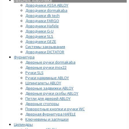
Доводчики ASSA ABLOY
Доводчики dormakaba
Доводчики dk tech
Доводчики FARGO
Доводчики Hafele
Доводчики G-U
Доводчики SLS
Доводчики GEZE
Cистемы закрывания
Доводчики DICTATOR
Фурнитура
Дверные ручки dormakaba
Дверные ручки inox22
Ручки SLS
Ручки нажимные ABLOY
Шпингалеты ABLOY
Дверные задвижки ABLOY
Дверные ручки скобы ABLOY
Петли для дверей ABLOY
Дверные стопоры
Поворотные кнопки и ручки WC
Дверная фурнитура HAFELE
Ключевины и заглушки
Цилиндры