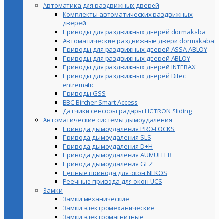
Автоматика для раздвижных дверей
Комплекты автоматических раздвижных
дверей
Приводы для раздвижных дверей dormakaba
Автоматические раздвижные двери dormakaba
Приводы для раздвижных дверей ASSA ABLOY
Приводы для раздвижных дверей ABLOY
Приводы для раздвижных дверей INTERAX
Приводы для раздвижных дверей Ditec
entrematic
Приводы GSS
BBC Bircher Smart Access
Датчики сенсоры радары HOTRON Sliding
Автоматические системы дымоудаления
Привода дымоудаления PRO-LOCKS
Привода дымоудаления SLS
Привода дымоудаления D+H
Привода дымоудаления AUMÜLLER
Привода дымоудаления GEZE
Цепные привода для окон NEKOS
Реечные привода для окон UСS
Замки
Замки механические
Замки электромеханические
Замки электромагнитные