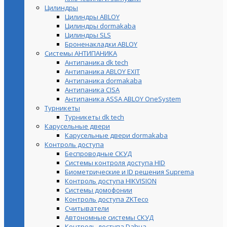
Цилиндры
Цилиндры ABLOY
Цилиндры dormakaba
Цилиндры SLS
Броненакладки ABLOY
Системы АНТИПАНИКА
Антипаника dk tech
Антипаника ABLOY EXIT
Антипаника dormakaba
Антипаника СISA
Антипаника ASSA ABLOY OneSystem
Турникеты
Турникеты dk tech
Карусельные двери
Карусельные двери dormakaba
Контроль доступа
Беспроводные СКУД
Системы контроля доступа HID
Биометрические и ID решения Suprema
Контроль доступа HIKVISION
Системы домофонии
Контроль доступа ZKTeco
Считыватели
Автономные системы СКУД
Контроль доступа Dahua