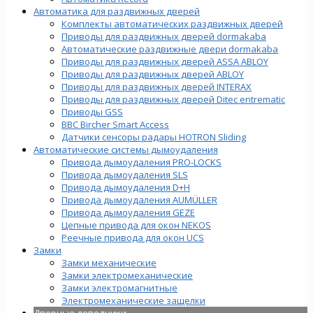
Автоматика для раздвижных дверей
Комплекты автоматических раздвижных дверей
Приводы для раздвижных дверей dormakaba
Автоматические раздвижные двери dormakaba
Приводы для раздвижных дверей ASSA ABLOY
Приводы для раздвижных дверей ABLOY
Приводы для раздвижных дверей INTERAX
Приводы для раздвижных дверей Ditec entrematic
Приводы GSS
BBC Bircher Smart Access
Датчики сенсоры радары HOTRON Sliding
Автоматические системы дымоудаления
Привода дымоудаления PRO-LOCKS
Привода дымоудаления SLS
Привода дымоудаления D+H
Привода дымоудаления AUMÜLLER
Привода дымоудаления GEZE
Цепные привода для окон NEKOS
Реечные привода для окон UСS
Замки
Замки механические
Замки электромеханические
Замки электромагнитные
Электромеханические защелки
Дверные доводчики