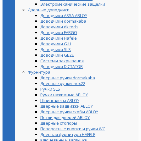
Электромеханические защелки
Дверные доводчики
Доводчики ASSA ABLOY
Доводчики dormakaba
Доводчики dk tech
Доводчики FARGO
Доводчики Hafele
Доводчики G-U
Доводчики SLS
Доводчики GEZE
Cистемы закрывания
Доводчики DICTATOR
Фурнитура
Дверные ручки dormakaba
Дверные ручки inox22
Ручки SLS
Ручки нажимные ABLOY
Шпингалеты ABLOY
Дверные задвижки ABLOY
Дверные ручки скобы ABLOY
Петли для дверей ABLOY
Дверные стопоры
Поворотные кнопки и ручки WC
Дверная фурнитура HAFELE
Ключевины и заглушки