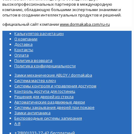
высокопрофессиональных партнеров в международную
компанию, обладающую большими экспертными знаниями и
опытом в создании интеллектуальных продуктов и решений.
официальный сайт компании
www
.
dormakaba
.
com
/
ru
-
ru
Калькулятор расчета цен
О компании
Доставка
Контакты
Оплата
Политика возврата
Политика конфиденциальности
Замки механические ABLOY / dormakaba
Система мастер ключ
Системы контроля и управления доступом
Контроль доступа для гостиниц
Решения для дверей из стекла
Автоматические раздвижные двери
Системы закрывания дверей при пожаре
Замки антипаника
Беспроводные системы запирания
А-Я
+7(800)333-27-42 бесплатный