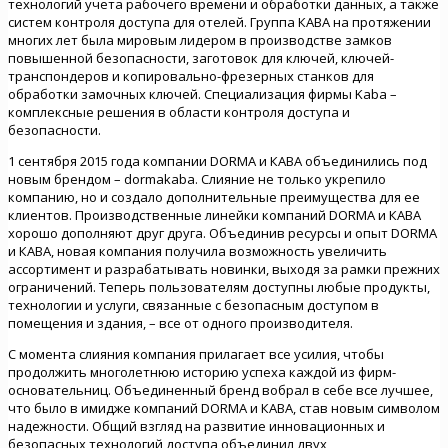
технологий учета рабочего времени и обработки данных, а также
систем контроля доступа для отелей. Группа КABA на протяжении
многих лет была мировым лидером в производстве замков
повышенной безопасности, заготовок для ключей, ключей-
транспондеров и копировально-фрезерных станков для
обработки замочных ключей. Специализация фирмы Kaba –
комплексные решения в области контроля доступа и
безопасности.
1 сентября 2015 года компании DORMA и КABA объединились под
новым брендом – dormakaba. Слияние не только укрепило
компанию, но и создало дополнительные преимущества для ее
клиентов. Производственные линейки компаний DORMA и КABA
хорошо дополняют друг друга. Объединив ресурсы и опыт DORMA
и КABA, новая компания получила возможность увеличить
ассортимент и разрабатывать новинки, выходя за рамки прежних
ограничений. Теперь пользователям доступны любые продукты,
технологии и услуги, связанные с безопасным доступом в
помещения и здания, – все от одного производителя.
С момента слияния компания прилагает все усилия, чтобы
продолжить многолетнюю историю успеха каждой из фирм-
основательниц. Объединенный бренд вобрал в себе все лучшее,
что было в имидже компаний DORMA и КABA, став новым символом
надежности. Общий взгляд на развитие инновационных и
безопасных технологий доступа объединил двух