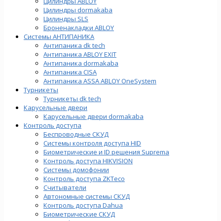
Цилиндры ABLOY
Цилиндры dormakaba
Цилиндры SLS
Броненакладки ABLOY
Системы АНТИПАНИКА
Антипаника dk tech
Антипаника ABLOY EXIT
Антипаника dormakaba
Антипаника СISA
Антипаника ASSA ABLOY OneSystem
Турникеты
Турникеты dk tech
Карусельные двери
Карусельные двери dormakaba
Контроль доступа
Беспроводные СКУД
Системы контроля доступа HID
Биометрические и ID решения Suprema
Контроль доступа HIKVISION
Системы домофонии
Контроль доступа ZKTeco
Считыватели
Автономные системы СКУД
Контроль доступа Dahua
Биометрические СКУД