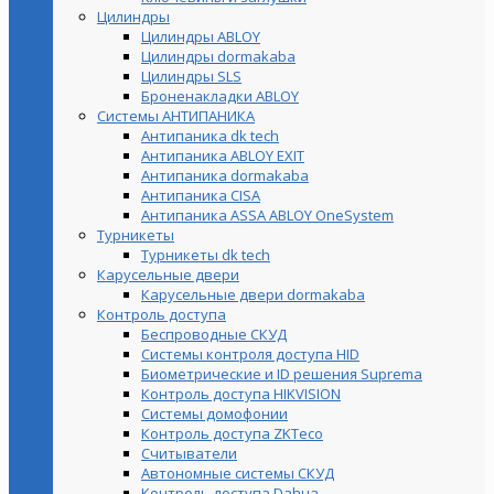
Цилиндры
Цилиндры ABLOY
Цилиндры dormakaba
Цилиндры SLS
Броненакладки ABLOY
Системы АНТИПАНИКА
Антипаника dk tech
Антипаника ABLOY EXIT
Антипаника dormakaba
Антипаника СISA
Антипаника ASSA ABLOY OneSystem
Турникеты
Турникеты dk tech
Карусельные двери
Карусельные двери dormakaba
Контроль доступа
Беспроводные СКУД
Системы контроля доступа HID
Биометрические и ID решения Suprema
Контроль доступа HIKVISION
Системы домофонии
Контроль доступа ZKTeco
Считыватели
Автономные системы СКУД
Контроль доступа Dahua