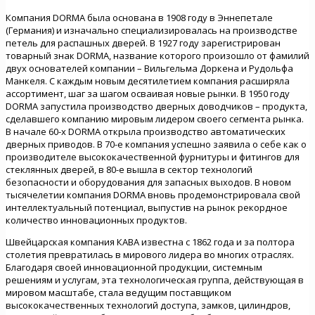
Компания DORMA была основана в 1908 году в Эннепетале
(Германия) и изначально специализировалась на производстве
петель для распашных дверей. В 1927 году зарегистрирован
товарный знак DORMA, название которого произошло от фамилий
двух основателей компании – Вильгельма Доркена и Рудольфа
Манкеля. С каждым новым десятилетием компания расширяла
ассортимент, шаг за шагом осваивая новые рынки. В 1950 году
DORMA запустила производство дверных доводчиков – продукта,
сделавшего компанию мировым лидером своего сегмента рынка.
В начале 60-х DORMA открыла производство автоматических
дверных приводов. В 70-е компания успешно заявила о себе как о
производителе высококачественной фурнитуры и фитингов для
стеклянных дверей, в 80-е вышла в сектор технологий
безопасности и оборудования для запасных выходов. В новом
тысячелетии компания DORMA вновь продемонстрировала свой
интеллектуальный потенциал, выпустив на рынок рекордное
количество инновационных продуктов.
Швейцарская компания КABA известна с 1862 года и за полтора
столетия превратилась в мирового лидера во многих отраслях.
Благодаря своей инновационной продукции, системным
решениям и услугам, эта технологическая группа, действующая в
мировом масштабе, стала ведущим поставщиком
высококачественных технологий доступа, замков, цилиндров,