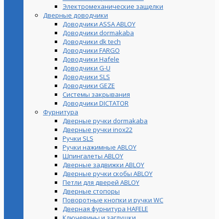
Электромеханические защелки
Дверные доводчики
Доводчики ASSA ABLOY
Доводчики dormakaba
Доводчики dk tech
Доводчики FARGO
Доводчики Hafele
Доводчики G-U
Доводчики SLS
Доводчики GEZE
Cистемы закрывания
Доводчики DICTATOR
Фурнитура
Дверные ручки dormakaba
Дверные ручки inox22
Ручки SLS
Ручки нажимные ABLOY
Шпингалеты ABLOY
Дверные задвижки ABLOY
Дверные ручки скобы ABLOY
Петли для дверей ABLOY
Дверные стопоры
Поворотные кнопки и ручки WC
Дверная фурнитура HAFELE
Ключевины и заглушки