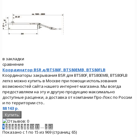
в закладки
сравнение
Координатор BSR д/BTS80F, BTS80EMB, BTS80FLB
Координаторы закрывания BSR для BTS80F, BTS80EMB, BTS80FLB
легко можно купить в Москве при помощи использования
возможностей сайта нашего интернет-магазина. Мы всегда
предоставляем на эту и другую продукцию максимально
доступные расценки, а доставка от компании Про-Локс по России
и по территории сто..
88 163 р.
1
2
3
4
5
6
7
8
9
10
11
....
>
>|
Показано с 1 по 15 из 969 (страниц: 65)