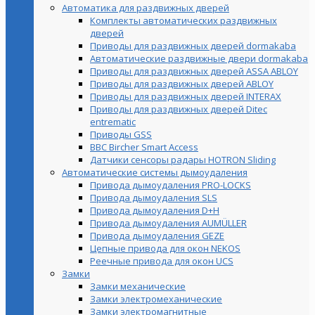
Автоматика для раздвижных дверей
Комплекты автоматических раздвижных
дверей
Приводы для раздвижных дверей dormakaba
Автоматические раздвижные двери dormakaba
Приводы для раздвижных дверей ASSA ABLOY
Приводы для раздвижных дверей ABLOY
Приводы для раздвижных дверей INTERAX
Приводы для раздвижных дверей Ditec
entrematic
Приводы GSS
BBC Bircher Smart Access
Датчики сенсоры радары HOTRON Sliding
Автоматические системы дымоудаления
Привода дымоудаления PRO-LOCKS
Привода дымоудаления SLS
Привода дымоудаления D+H
Привода дымоудаления AUMÜLLER
Привода дымоудаления GEZE
Цепные привода для окон NEKOS
Реечные привода для окон UСS
Замки
Замки механические
Замки электромеханические
Замки электромагнитные