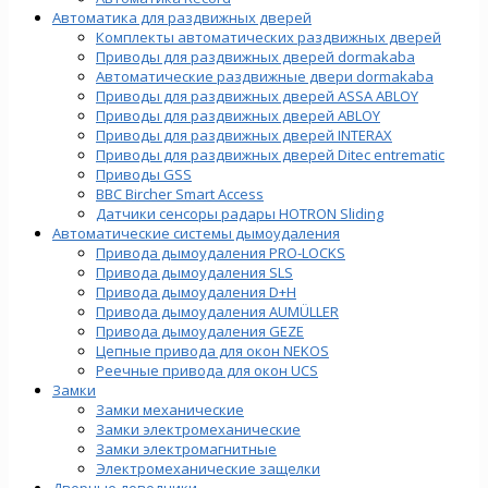
Автоматика для раздвижных дверей
Комплекты автоматических раздвижных дверей
Приводы для раздвижных дверей dormakaba
Автоматические раздвижные двери dormakaba
Приводы для раздвижных дверей ASSA ABLOY
Приводы для раздвижных дверей ABLOY
Приводы для раздвижных дверей INTERAX
Приводы для раздвижных дверей Ditec entrematic
Приводы GSS
BBC Bircher Smart Access
Датчики сенсоры радары HOTRON Sliding
Автоматические системы дымоудаления
Привода дымоудаления PRO-LOCKS
Привода дымоудаления SLS
Привода дымоудаления D+H
Привода дымоудаления AUMÜLLER
Привода дымоудаления GEZE
Цепные привода для окон NEKOS
Реечные привода для окон UСS
Замки
Замки механические
Замки электромеханические
Замки электромагнитные
Электромеханические защелки
Дверные доводчики