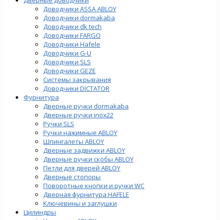
Доводчики ASSA ABLOY
Доводчики dormakaba
Доводчики dk tech
Доводчики FARGO
Доводчики Hafele
Доводчики G-U
Доводчики SLS
Доводчики GEZE
Cистемы закрывания
Доводчики DICTATOR
Фурнитура
Дверные ручки dormakaba
Дверные ручки inox22
Ручки SLS
Ручки нажимные ABLOY
Шпингалеты ABLOY
Дверные задвижки ABLOY
Дверные ручки скобы ABLOY
Петли для дверей ABLOY
Дверные стопоры
Поворотные кнопки и ручки WC
Дверная фурнитура HAFELE
Ключевины и заглушки
Цилиндры