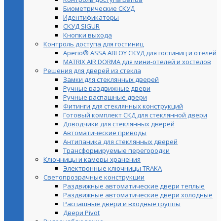
Биометрические СКУД
Идентификаторы
СКУД SIGUR
Кнопки выхода
Контроль доступа для гостиниц
Aperio® ASSA ABLOY СКУД для гостиниц и отелей
MATRIX AIR DORMA для мини-отелей и хостелов
Решения для дверей из стекла
Замки для стеклянных дверей
Ручные раздвижные двери
Ручные распашные двери
Фитинги для стеклянных конструкций
Готовый комплект СКД для стеклянной двери
Доводчики для стеклянных дверей
Автоматические приводы
Антипаника для стеклянных дверей
Трансформируемые перегородки
Ключницы и камеры хранения
Электронные ключницы TRAKA
Светопрозрачные конструкции
Раздвижные автоматические двери теплые
Раздвижные автоматические двери холодные
Распашные двери и входные группы
Двери Pivot