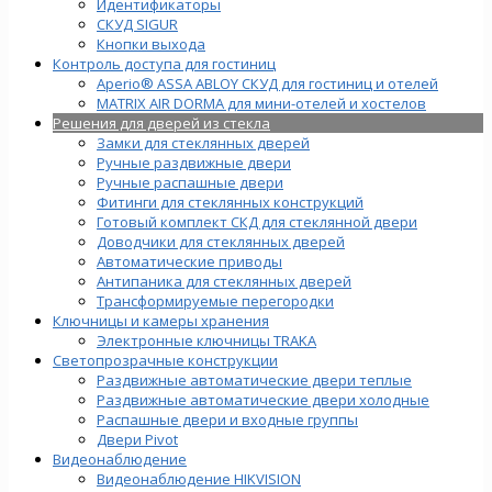
Идентификаторы
СКУД SIGUR
Кнопки выхода
Контроль доступа для гостиниц
Aperio® ASSA ABLOY СКУД для гостиниц и отелей
MATRIX AIR DORMA для мини-отелей и хостелов
Решения для дверей из стекла
Замки для стеклянных дверей
Ручные раздвижные двери
Ручные распашные двери
Фитинги для стеклянных конструкций
Готовый комплект СКД для стеклянной двери
Доводчики для стеклянных дверей
Автоматические приводы
Антипаника для стеклянных дверей
Трансформируемые перегородки
Ключницы и камеры хранения
Электронные ключницы TRAKA
Светопрозрачные конструкции
Раздвижные автоматические двери теплые
Раздвижные автоматические двери холодные
Распашные двери и входные группы
Двери Pivot
Видеонаблюдение
Видеонаблюдение HIKVISION