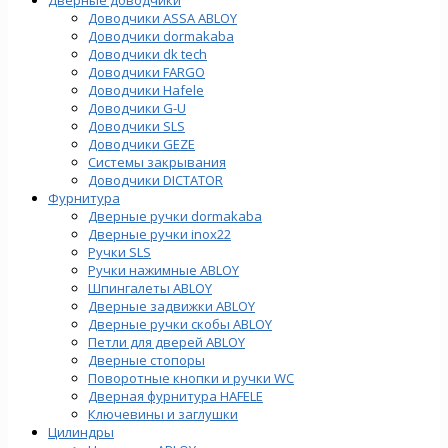
Доводчики ASSA ABLOY
Доводчики dormakaba
Доводчики dk tech
Доводчики FARGO
Доводчики Hafele
Доводчики G-U
Доводчики SLS
Доводчики GEZE
Cистемы закрывания
Доводчики DICTATOR
Фурнитура
Дверные ручки dormakaba
Дверные ручки inox22
Ручки SLS
Ручки нажимные ABLOY
Шпингалеты ABLOY
Дверные задвижки ABLOY
Дверные ручки скобы ABLOY
Петли для дверей ABLOY
Дверные стопоры
Поворотные кнопки и ручки WC
Дверная фурнитура HAFELE
Ключевины и заглушки
Цилиндры