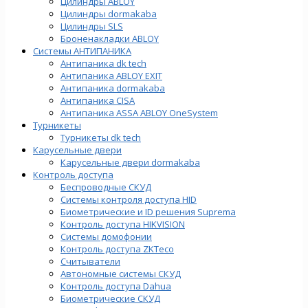
Цилиндры ABLOY
Цилиндры dormakaba
Цилиндры SLS
Броненакладки ABLOY
Системы АНТИПАНИКА
Антипаника dk tech
Антипаника ABLOY EXIT
Антипаника dormakaba
Антипаника СISA
Антипаника ASSA ABLOY OneSystem
Турникеты
Турникеты dk tech
Карусельные двери
Карусельные двери dormakaba
Контроль доступа
Беспроводные СКУД
Системы контроля доступа HID
Биометрические и ID решения Suprema
Контроль доступа HIKVISION
Системы домофонии
Контроль доступа ZKTeco
Считыватели
Автономные системы СКУД
Контроль доступа Dahua
Биометрические СКУД