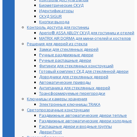
Биометрические СКУД
Идентификаторы
СКУД SIGUR
Кнопки выхода
Контроль доступа для гостиниц
Aperio® ASSA ABLOY СКУД для гостиниц и отелей
MATRIX AIR DORMA для мини-отелей и хостелов
Решения для дверей из стекла
Замки для стеклянных дверей
Ручные раздвижные двери
Ручные распашные двери
Фитинги для стеклянных конструкций
Готовый комплект СКД для стеклянной двери
Доводчики для стеклянных дверей
Автоматические приводы
Антипаника для стеклянных дверей
Трансформируемые перегородки
Ключницы и камеры хранения
Электронные ключницы TRAKA
Светопрозрачные конструкции
Раздвижные автоматические двери теплые
Раздвижные автоматические двери холодные
Распашные двери и входные группы
Двери Pivot