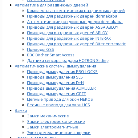
Автоматика для раздвижных дверей
Комплекты автоматических раздвижных дверей
Приводы для раздвижных дверей dormakaba
Автоматические раздвижные двери dormakaba
Приводы для раздвижных дверей ASSA ABLOY
Приводы для раздвижных дверей ABLOY
Приводы для раздвижных дверей INTERAX
Приводы для раздвижных дверей Ditec entrematic
Приводы GSS
BBC Bircher Smart Access
Датчики сенсоры радары HOTRON Sliding
Автоматические системы дымоудаления
Привода дымоудаления PRO-LOCKS
Привода дымоудаления SLS
Привода дымоудаления D+H
Привода дымоудаления AUMÜLLER
Привода дымоудаления GEZE
Цепные привода для окон NEKOS
Реечные привода для окон UСS
Замки
Замки механические
Замки электромеханические
Замки электромагнитные
Электромеханические защелки
Дверные доводчики