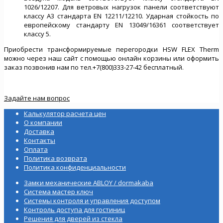
1026/12207. Для ветровых нагрузок панели соответствуют
классу А3 стандарта EN 12211/12210. Ударная стойкость по
европейскому стандарту EN 13049/16361 соответствует
классу 5.
Приобрести трансформируемые перегородки HSW FLEX Therm
можно через наш сайт с помощью онлайн корзины или оформить
заказ позвонив нам по тел.+7(800)333-27-42 бесплатный.
Задайте нам вопрос
Калькулятор расчета цен
О компании
Доставка
Контакты
Оплата
Политика возврата
Политика конфиденциальности
Замки механические ABLOY / dormakaba
Система мастер ключ
Системы контроля и управления доступом
Контроль доступа для гостиниц
Решения для дверей из стекла