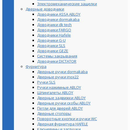
Электромеханические защелки
Дверные доводчики
Доводчики ASSA ABLOY
Доводчики dormakaba
Доводчики dk tech
Доводчики FARGO
Доводчики Hafele
Доводчики G-U
Доводчики SLS
Доводчики GEZE
Cистемы закрывания
Доводчики DICTATOR
Фурнитура
Дверные ручки dormakaba
Дверные ручки inox22
Ручки SLS
Ручки нажимные ABLOY
Шпингалеты ABLOY
Дверные задвижки ABLOY
Дверные ручки скобы ABLOY
Петли для дверей ABLOY
Дверные стопоры
Поворотные кнопки и ручки WC
Дверная фурнитура HAFELE
Ключевины и заглушки