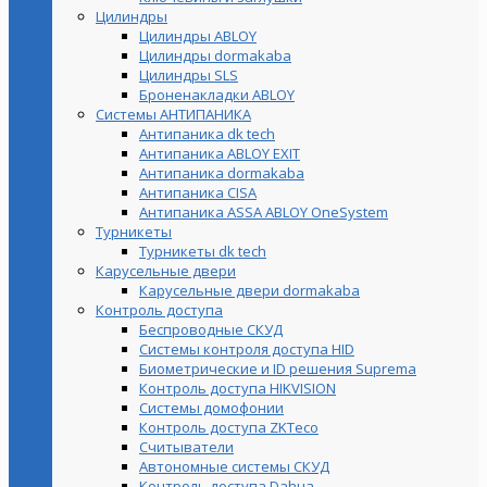
Цилиндры
Цилиндры ABLOY
Цилиндры dormakaba
Цилиндры SLS
Броненакладки ABLOY
Системы АНТИПАНИКА
Антипаника dk tech
Антипаника ABLOY EXIT
Антипаника dormakaba
Антипаника СISA
Антипаника ASSA ABLOY OneSystem
Турникеты
Турникеты dk tech
Карусельные двери
Карусельные двери dormakaba
Контроль доступа
Беспроводные СКУД
Системы контроля доступа HID
Биометрические и ID решения Suprema
Контроль доступа HIKVISION
Системы домофонии
Контроль доступа ZKTeco
Считыватели
Автономные системы СКУД
Контроль доступа Dahua