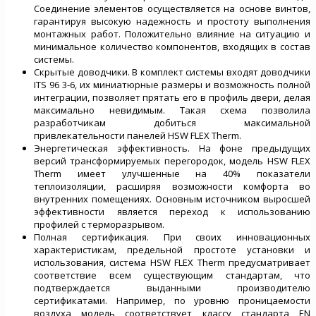
Соединение элементов осуществляется на основе винтов,
гарантируя высокую надежность и простоту выполнения
монтажных работ. Положительно влияние на ситуацию и
минимальное количество компонентов, входящих в состав
системы.
Скрытые доводчики. В комплект системы входят доводчики
ITS 96 3-6, их миниатюрные размеры и возможность полной
интеграции, позволяет прятать его в профиль двери, делая
максимально невидимым. Такая схема позволила
разработчикам добиться максимальной
привлекательности панелей HSW FLEX Therm.
Энергетическая эффективность. На фоне предыдущих
версий трансформируемых перегородок, модель HSW FLEX
Therm имеет улучшенные на 40% показатели
теплоизоляции, расширяя возможности комфорта во
внутренних помещениях. Основным источником выросшей
эффективности является переход к использованию
профилей с терморазрывом.
Полная сертификация. При своих инновационных
характеристикам, предельной простоте установки и
использования, система HSW FLEX Therm предусматривает
соответствие всем существующим стандартам, что
подтверждается выданными производителю
сертификатами. Например, по уровню проницаемости
воздуха модель соответствует классу стандарта EN