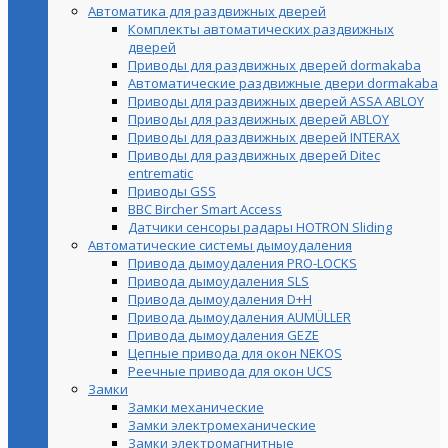
Автоматика для раздвижных дверей
Комплекты автоматических раздвижных
дверей
Приводы для раздвижных дверей dormakaba
Автоматические раздвижные двери dormakaba
Приводы для раздвижных дверей ASSA ABLOY
Приводы для раздвижных дверей ABLOY
Приводы для раздвижных дверей INTERAX
Приводы для раздвижных дверей Ditec
entrematic
Приводы GSS
BBC Bircher Smart Access
Датчики сенсоры радары HOTRON Sliding
Автоматические системы дымоудаления
Привода дымоудаления PRO-LOCKS
Привода дымоудаления SLS
Привода дымоудаления D+H
Привода дымоудаления AUMÜLLER
Привода дымоудаления GEZE
Цепные привода для окон NEKOS
Реечные привода для окон UСS
Замки
Замки механические
Замки электромеханические
Замки электромагнитные