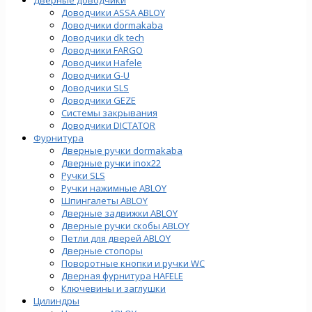
Доводчики ASSA ABLOY
Доводчики dormakaba
Доводчики dk tech
Доводчики FARGO
Доводчики Hafele
Доводчики G-U
Доводчики SLS
Доводчики GEZE
Cистемы закрывания
Доводчики DICTATOR
Фурнитура
Дверные ручки dormakaba
Дверные ручки inox22
Ручки SLS
Ручки нажимные ABLOY
Шпингалеты ABLOY
Дверные задвижки ABLOY
Дверные ручки скобы ABLOY
Петли для дверей ABLOY
Дверные стопоры
Поворотные кнопки и ручки WC
Дверная фурнитура HAFELE
Ключевины и заглушки
Цилиндры