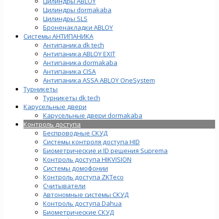
Цилиндры ABLOY
Цилиндры dormakaba
Цилиндры SLS
Броненакладки ABLOY
Системы АНТИПАНИКА
Антипаника dk tech
Антипаника ABLOY EXIT
Антипаника dormakaba
Антипаника СISA
Антипаника ASSA ABLOY OneSystem
Турникеты
Турникеты dk tech
Карусельные двери
Карусельные двери dormakaba
Контроль доступа
Беспроводные СКУД
Системы контроля доступа HID
Биометрические и ID решения Suprema
Контроль доступа HIKVISION
Системы домофонии
Контроль доступа ZKTeco
Считыватели
Автономные системы СКУД
Контроль доступа Dahua
Биометрические СКУД