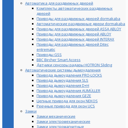
Автоматика для раздвижных дверей
Комплекты автоматических раздвижных
дверей
Приводы для раздвижных дверей dormakaba
Автоматические раздвижные двери dormakaba
Приводы для раздвижных дверей ASSA ABLOY
Приводы для раздвижных дверей ABLOY
Приводы для раздвижных дверей INTERAX
Приводы для раздвижных дверей Ditec
entrematic
Приводы GSS
BBC Bircher Smart Access
Датчики сенсоры радары HOTRON Sliding
Автоматические системы дымоудаления
Привода дымоудаления PRO-LOCKS
Привода дымоудаления SLS
Привода дымоудаления D+H
Привода дымоудаления AUMÜLLER
Привода дымоудаления GEZE
Цепные привода для окон NEKOS
Реечные привода для окон UСS
Замки
Замки механические
Замки электромеханические
Замки электромагнитные