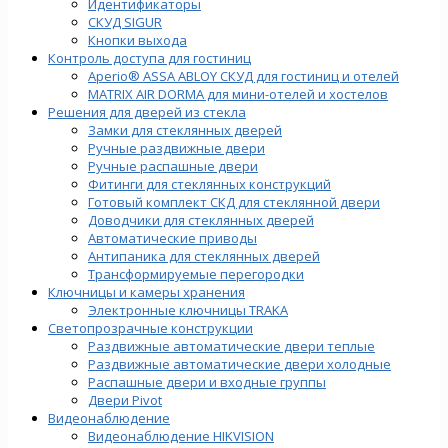
Идентификаторы
СКУД SIGUR
Кнопки выхода
Контроль доступа для гостиниц
Aperio® ASSA ABLOY СКУД для гостиниц и отелей
MATRIX AIR DORMA для мини-отелей и хостелов
Решения для дверей из стекла
Замки для стеклянных дверей
Ручные раздвижные двери
Ручные распашные двери
Фитинги для стеклянных конструкций
Готовый комплект СКД для стеклянной двери
Доводчики для стеклянных дверей
Автоматические приводы
Антипаника для стеклянных дверей
Трансформируемые перегородки
Ключницы и камеры хранения
Электронные ключницы TRAKA
Светопрозрачные конструкции
Раздвижные автоматические двери теплые
Раздвижные автоматические двери холодные
Распашные двери и входные группы
Двери Pivot
Видеонаблюдение
Видеонаблюдение HIKVISION