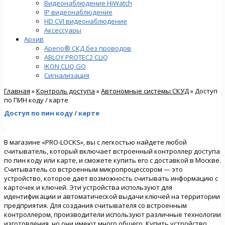
Видеонаблюдение HiWatch
IP видеонаблюдение
HD CVI видеонаблюдение
Аксессуары
Архив
Aperio® СКД без проводов
ABLOY PROTEC2 CLIQ
IKON CLIQ GO
Сигнализация
Главная
»
Контроль доступа
»
Автономные системы СКУД
» Доступ
по ПИН коду / карте
Доступ по пин коду / карте
В магазине «PRO-LOCKS», вы с легкостью найдете любой
считыватель, который включает встроенный контроллер доступа
по пин коду или карте, и сможете купить его с доставкой в Москве.
Считыватель со встроенным микропроцессором — это
устройство, которое дает возможность считывать информацию с
карточек и ключей. Эти устройства используют для
идентификации и автоматической выдачи ключей на территории
предприятия. Для создания считывателя со встроенным
контроллером, производители используют различные технологии
изготовления, но они имеют много общего. Купить устройство