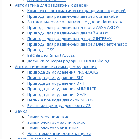
Автоматика для раздвижных дверей
Комплекты автоматических раздвижных дверей
Приводы для раздвижных дверей dormakaba
Автоматические раздвижные двери dormakaba
Приводы для раздвижных дверей ASSA ABLOY
Приводы для раздвижных дверей ABLOY
Приводы для раздвижных дверей INTERAX
Приводы для раздвижных дверей Ditec entrematic
Приводы GSS
BBC Bircher Smart Access
Датчики сенсоры радары HOTRON Sliding
Автоматические системы дымоудаления
Привода дымоудаления PRO-LOCKS
Привода дымоудаления SLS
Привода дымоудаления D+H
Привода дымоудаления AUMÜLLER
Привода дымоудаления GEZE
Цепные привода для окон NEKOS
Реечные привода для окон UСS
Замки
Замки механические
Замки электромеханические
Замки электромагнитные
Электромеханические защелки
Дверные доводчики