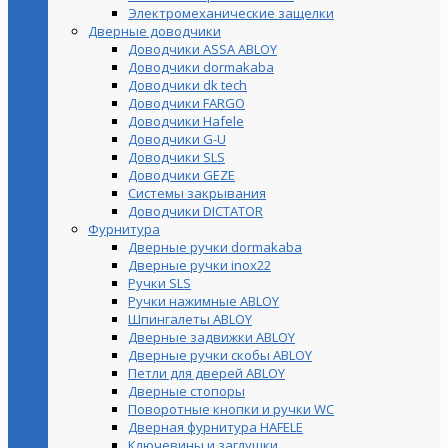
Электромеханические защелки
Дверные доводчики
Доводчики ASSA ABLOY
Доводчики dormakaba
Доводчики dk tech
Доводчики FARGO
Доводчики Hafele
Доводчики G-U
Доводчики SLS
Доводчики GEZE
Cистемы закрывания
Доводчики DICTATOR
Фурнитура
Дверные ручки dormakaba
Дверные ручки inox22
Ручки SLS
Ручки нажимные ABLOY
Шпингалеты ABLOY
Дверные задвижки ABLOY
Дверные ручки скобы ABLOY
Петли для дверей ABLOY
Дверные стопоры
Поворотные кнопки и ручки WC
Дверная фурнитура HAFELE
Ключевины и заглушки