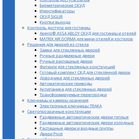
Биометрические СКУД
Идентификаторы
СКУД SIGUR
Кнопки выхода
Контроль доступа для гостиниц
Aperio® ASSA ABLOY СКУД для гостиниц и отелей
MATRIX AIR DORMA для мини-отелей и хостелов
Решения для дверей из стекла
Замки для стеклянных дверей
Ручные раздвижные двери
Ручные распашные двери
Фитинги для стеклянных конструкций
Готовый комплект СКД для стеклянной двери
Доводчики для стеклянных дверей
Автоматические приводы
Антипаника для стеклянных дверей
Трансформируемые перегородки
Ключницы и камеры хранения
Электронные ключницы TRAKA
Светопрозрачные конструкции
Раздвижные автоматические двери теплые
Раздвижные автоматические двери холодные
Распашные двери и входные группы
Двери Pivot