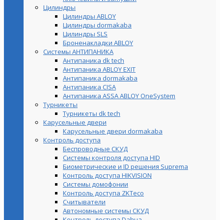
Цилиндры
Цилиндры ABLOY
Цилиндры dormakaba
Цилиндры SLS
Броненакладки ABLOY
Системы АНТИПАНИКА
Антипаника dk tech
Антипаника ABLOY EXIT
Антипаника dormakaba
Антипаника СISA
Антипаника ASSA ABLOY OneSystem
Турникеты
Турникеты dk tech
Карусельные двери
Карусельные двери dormakaba
Контроль доступа
Беспроводные СКУД
Системы контроля доступа HID
Биометрические и ID решения Suprema
Контроль доступа HIKVISION
Системы домофонии
Контроль доступа ZKTeco
Считыватели
Автономные системы СКУД
Контроль доступа Dahua