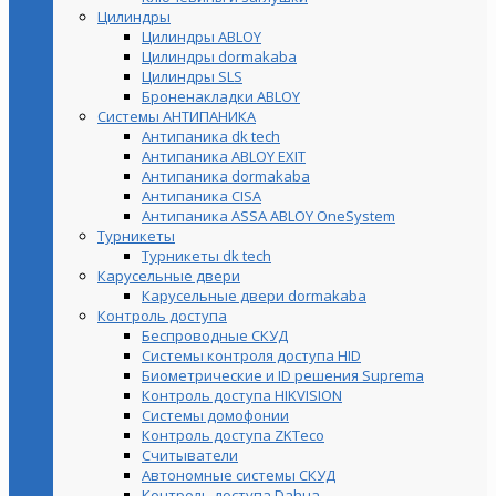
Цилиндры
Цилиндры ABLOY
Цилиндры dormakaba
Цилиндры SLS
Броненакладки ABLOY
Системы АНТИПАНИКА
Антипаника dk tech
Антипаника ABLOY EXIT
Антипаника dormakaba
Антипаника СISA
Антипаника ASSA ABLOY OneSystem
Турникеты
Турникеты dk tech
Карусельные двери
Карусельные двери dormakaba
Контроль доступа
Беспроводные СКУД
Системы контроля доступа HID
Биометрические и ID решения Suprema
Контроль доступа HIKVISION
Системы домофонии
Контроль доступа ZKTeco
Считыватели
Автономные системы СКУД
Контроль доступа Dahua