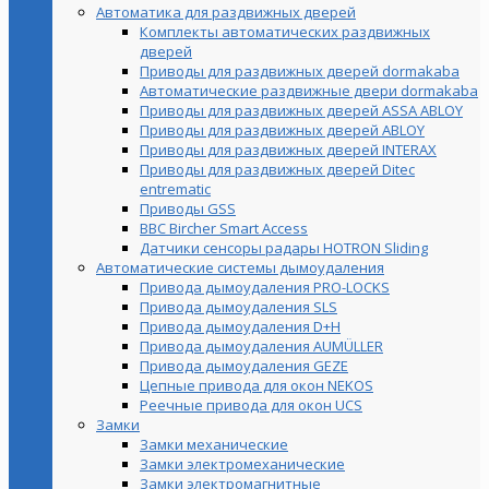
Автоматика для раздвижных дверей
Комплекты автоматических раздвижных
дверей
Приводы для раздвижных дверей dormakaba
Автоматические раздвижные двери dormakaba
Приводы для раздвижных дверей ASSA ABLOY
Приводы для раздвижных дверей ABLOY
Приводы для раздвижных дверей INTERAX
Приводы для раздвижных дверей Ditec
entrematic
Приводы GSS
BBC Bircher Smart Access
Датчики сенсоры радары HOTRON Sliding
Автоматические системы дымоудаления
Привода дымоудаления PRO-LOCKS
Привода дымоудаления SLS
Привода дымоудаления D+H
Привода дымоудаления AUMÜLLER
Привода дымоудаления GEZE
Цепные привода для окон NEKOS
Реечные привода для окон UСS
Замки
Замки механические
Замки электромеханические
Замки электромагнитные