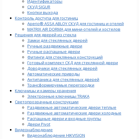
Идентификаторы
СКУД SIGUR
Кнопки выхода
Контроль доступа для гостиниц
Aperio® ASSA ABLOY СКУД для гостиниц и отелей
MATRIX AIR DORMA для мини-отелей и хостелов
Решения для дверей из стекла
Замки для стеклянных дверей
Ручные раздвижные двери
Ручные распашные двери
Фитинги для стеклянных конструкций
Готовый комплект СКД для стеклянной двери
Доводчики для стеклянных дверей
Автоматические приводы
Антипаника для стеклянных дверей
Трансформируемые перегородки
Ключницы и камеры хранения
Электронные ключницы TRAKA
Светопрозрачные конструкции
Раздвижные автоматические двери теплые
Раздвижные автоматические двери холодные
Распашные двери и входные группы
Двери Pivot
Видеонаблюдение
Видеонаблюдение HIKVISION