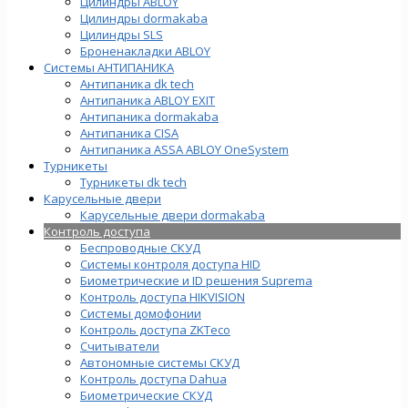
Цилиндры ABLOY
Цилиндры dormakaba
Цилиндры SLS
Броненакладки ABLOY
Системы АНТИПАНИКА
Антипаника dk tech
Антипаника ABLOY EXIT
Антипаника dormakaba
Антипаника СISA
Антипаника ASSA ABLOY OneSystem
Турникеты
Турникеты dk tech
Карусельные двери
Карусельные двери dormakaba
Контроль доступа
Беспроводные СКУД
Системы контроля доступа HID
Биометрические и ID решения Suprema
Контроль доступа HIKVISION
Системы домофонии
Контроль доступа ZKTeco
Считыватели
Автономные системы СКУД
Контроль доступа Dahua
Биометрические СКУД