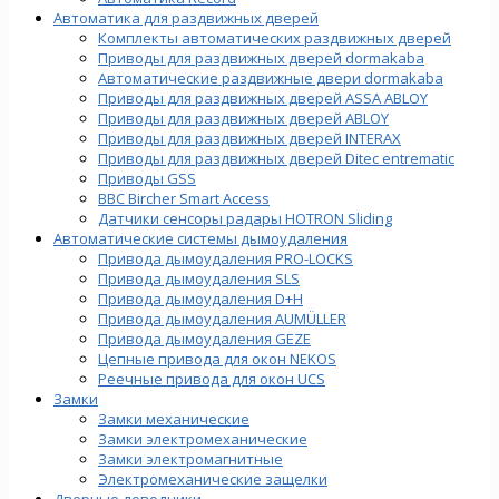
Автоматика для раздвижных дверей
Комплекты автоматических раздвижных дверей
Приводы для раздвижных дверей dormakaba
Автоматические раздвижные двери dormakaba
Приводы для раздвижных дверей ASSA ABLOY
Приводы для раздвижных дверей ABLOY
Приводы для раздвижных дверей INTERAX
Приводы для раздвижных дверей Ditec entrematic
Приводы GSS
BBC Bircher Smart Access
Датчики сенсоры радары HOTRON Sliding
Автоматические системы дымоудаления
Привода дымоудаления PRO-LOCKS
Привода дымоудаления SLS
Привода дымоудаления D+H
Привода дымоудаления AUMÜLLER
Привода дымоудаления GEZE
Цепные привода для окон NEKOS
Реечные привода для окон UСS
Замки
Замки механические
Замки электромеханические
Замки электромагнитные
Электромеханические защелки
Дверные доводчики