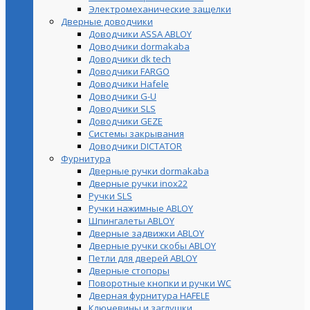
Электромеханические защелки
Дверные доводчики
Доводчики ASSA ABLOY
Доводчики dormakaba
Доводчики dk tech
Доводчики FARGO
Доводчики Hafele
Доводчики G-U
Доводчики SLS
Доводчики GEZE
Cистемы закрывания
Доводчики DICTATOR
Фурнитура
Дверные ручки dormakaba
Дверные ручки inox22
Ручки SLS
Ручки нажимные ABLOY
Шпингалеты ABLOY
Дверные задвижки ABLOY
Дверные ручки скобы ABLOY
Петли для дверей ABLOY
Дверные стопоры
Поворотные кнопки и ручки WC
Дверная фурнитура HAFELE
Ключевины и заглушки