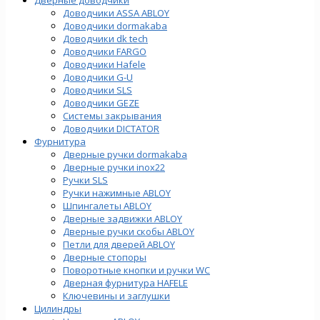
Доводчики ASSA ABLOY
Доводчики dormakaba
Доводчики dk tech
Доводчики FARGO
Доводчики Hafele
Доводчики G-U
Доводчики SLS
Доводчики GEZE
Cистемы закрывания
Доводчики DICTATOR
Фурнитура
Дверные ручки dormakaba
Дверные ручки inox22
Ручки SLS
Ручки нажимные ABLOY
Шпингалеты ABLOY
Дверные задвижки ABLOY
Дверные ручки скобы ABLOY
Петли для дверей ABLOY
Дверные стопоры
Поворотные кнопки и ручки WC
Дверная фурнитура HAFELE
Ключевины и заглушки
Цилиндры