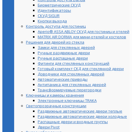
Биометрические СКУД
Идентификаторы
СКУД SIGUR
Кнопки выхода
Контроль доступа для гостиниц
Aperio® ASSA ABLOY СКУД для гостиниц и отелей
MATRIX AIR DORMA для мини-отелей и хостелов
Решения для дверей из стекла
Замки для стеклянных дверей
Ручные раздвижные двери
Ручные распашные двери
Фитинги для стеклянных конструкций
Готовый комплект СКД для стеклянной двери
Доводчики для стеклянных дверей
Автоматические приводы
Антипаника для стеклянных дверей
Трансформируемые перегородки
Ключницы и камеры хранения
Электронные ключницы TRAKA
Светопрозрачные конструкции
Раздвижные автоматические двери теплые
Раздвижные автоматические двери холодные
Распашные двери и входные группы
Двери Pivot