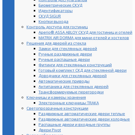
Биометрические СКУД
Идентификаторы
СКУД SIGUR
Кнопки выхода
Контроль доступа для гостиниц
Aperio® ASSA ABLOY СКУД для гостиниц и отелей
MATRIX AIR DORMA для мини-отелей и хостелов
Решения для дверей из стекла
Замки для стеклянных дверей
Ручные раздвижные двери
Ручные распашные двери
Фитинги для стеклянных конструкций
Готовый комплект СКД для стеклянной двери
Доводчики для стеклянных дверей
Автоматические приводы
Антипаника для стеклянных дверей
Трансформируемые перегородки
Ключницы и камеры хранения
Электронные ключницы TRAKA
Светопрозрачные конструкции
Раздвижные автоматические двери теплые
Раздвижные автоматические двери холодные
Распашные двери и входные группы
Двери Pivot