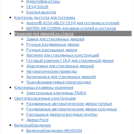
Идентификаторы
СКУД SIGUR
Кнопки выхода
Контроль доступа для гостиниц
Aperio® ASSA ABLOY СКУД для гостиниц и отелей
MATRIX AIR DORMA для мини-отелей и хостелов
Решения для дверей из стекла
Замки для стеклянных дверей
Ручные раздвижные двери
Ручные распашные двери
Фитинги для стеклянных конструкций
Готовый комплект СКД для стеклянной двери
Доводчики для стеклянных дверей
Автоматические приводы
Антипаника для стеклянных дверей
Трансформируемые перегородки
Ключницы и камеры хранения
Электронные ключницы TRAKA
Светопрозрачные конструкции
Раздвижные автоматические двери теплые
Раздвижные автоматические двери холодные
Распашные двери и входные группы
Двери Pivot
Видеонаблюдение
Видеонаблюдение HIKVISION