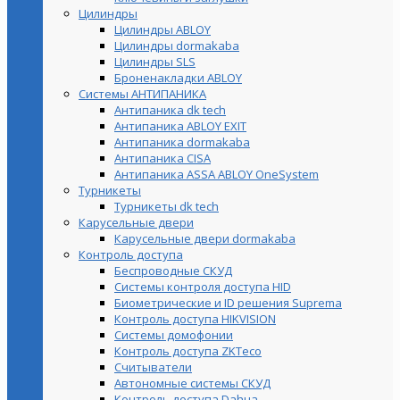
Цилиндры
Цилиндры ABLOY
Цилиндры dormakaba
Цилиндры SLS
Броненакладки ABLOY
Системы АНТИПАНИКА
Антипаника dk tech
Антипаника ABLOY EXIT
Антипаника dormakaba
Антипаника СISA
Антипаника ASSA ABLOY OneSystem
Турникеты
Турникеты dk tech
Карусельные двери
Карусельные двери dormakaba
Контроль доступа
Беспроводные СКУД
Системы контроля доступа HID
Биометрические и ID решения Suprema
Контроль доступа HIKVISION
Системы домофонии
Контроль доступа ZKTeco
Считыватели
Автономные системы СКУД
Контроль доступа Dahua