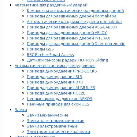
Автоматика для раздвижных дверей
Комплекты автоматических раздвижных дверей
Приводы для раздвижных дверей dormakaba
Автоматические раздвижные двери dormakaba
Приводы для раздвижных дверей ASSA ABLOY
Приводы для раздвижных дверей ABLOY
Приводы для раздвижных дверей INTERAX
Приводы для раздвижных дверей Ditec entrematic
Приводы GSS
BBC Bircher Smart Access
Датчики сенсоры радары HOTRON Sliding
Автоматические системы дымоудаления
Привода дымоудаления PRO-LOCKS
Привода дымоудаления SLS
Привода дымоудаления D+H
Привода дымоудаления AUMÜLLER
Привода дымоудаления GEZE
Цепные привода для окон NEKOS
Реечные привода для окон UСS
Замки
Замки механические
Замки электромеханические
Замки электромагнитные
Электромеханические защелки
Дверные доводчики