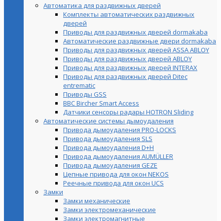
Автоматика для раздвижных дверей
Комплекты автоматических раздвижных
дверей
Приводы для раздвижных дверей dormakaba
Автоматические раздвижные двери dormakaba
Приводы для раздвижных дверей ASSA ABLOY
Приводы для раздвижных дверей ABLOY
Приводы для раздвижных дверей INTERAX
Приводы для раздвижных дверей Ditec
entrematic
Приводы GSS
BBC Bircher Smart Access
Датчики сенсоры радары HOTRON Sliding
Автоматические системы дымоудаления
Привода дымоудаления PRO-LOCKS
Привода дымоудаления SLS
Привода дымоудаления D+H
Привода дымоудаления AUMÜLLER
Привода дымоудаления GEZE
Цепные привода для окон NEKOS
Реечные привода для окон UСS
Замки
Замки механические
Замки электромеханические
Замки электромагнитные