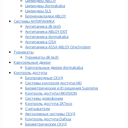
Цилиндры ABLOY
Цилиндры dormakaba
Цилиндры SLS
Броненакладки ABLOY
Системы АНТИПАНИКА
Антипаника dk tech
Антипаника ABLOY EXIT
Антипаника dormakaba
Антипаника СISA
Антипаника ASSA ABLOY OneSystem
Турникеты
Турникеты dk tech
Карусельные двери
Карусельные двери dormakaba
Контроль доступа
Беспроводные СКУД
Системы контроля доступа HID
Биометрические и ID решения Suprema
Контроль доступа HIKVISION
Системы домофонии
Контроль доступа ZKTeco
Считыватели
Автономные системы СКУД
Контроль доступа Dahua
Биометрические СКУД