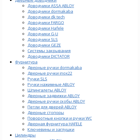
Доводчики ASSA ABLOY
Доводчики dormakaba
Доводчики dk tech
Доводчики FARGO
Доводчики Hafele
Доводчики G-U
Доводчики SLS
Доводчики GEZE
Cистемы закрывания
Доводчики DICTATOR
Фурнитура
Дверные ручки dormakaba
Дверные ручки inox22
Ручки SLS
Ручки нажимные ABLOY
Шпингалеты ABLOY
Дверные задвижки ABLOY
Дверные ручки скобы ABLOY
Петли для дверей ABLOY
Дверные стопоры
Поворотные кнопки и ручки WC
Дверная фурнитура HAFELE
Ключевины и заглушки
Цилиндры