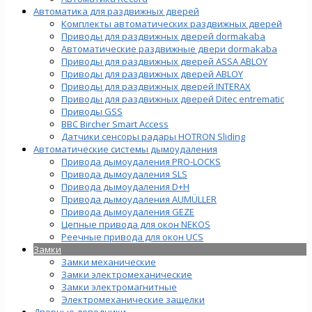
Автоматика для раздвижных дверей
Комплекты автоматических раздвижных дверей
Приводы для раздвижных дверей dormakaba
Автоматические раздвижные двери dormakaba
Приводы для раздвижных дверей ASSA ABLOY
Приводы для раздвижных дверей ABLOY
Приводы для раздвижных дверей INTERAX
Приводы для раздвижных дверей Ditec entrematic
Приводы GSS
BBC Bircher Smart Access
Датчики сенсоры радары HOTRON Sliding
Автоматические системы дымоудаления
Привода дымоудаления PRO-LOCKS
Привода дымоудаления SLS
Привода дымоудаления D+H
Привода дымоудаления AUMÜLLER
Привода дымоудаления GEZE
Цепные привода для окон NEKOS
Реечные привода для окон UСS
Замки
Замки механические
Замки электромеханические
Замки электромагнитные
Электромеханические защелки
Дверные доводчики