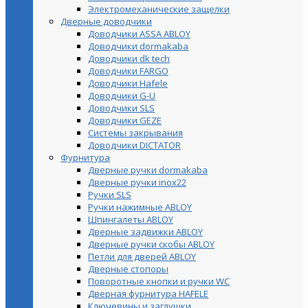
Электромеханические защелки
Дверные доводчики
Доводчики ASSA ABLOY
Доводчики dormakaba
Доводчики dk tech
Доводчики FARGO
Доводчики Hafele
Доводчики G-U
Доводчики SLS
Доводчики GEZE
Cистемы закрывания
Доводчики DICTATOR
Фурнитура
Дверные ручки dormakaba
Дверные ручки inox22
Ручки SLS
Ручки нажимные ABLOY
Шпингалеты ABLOY
Дверные задвижки ABLOY
Дверные ручки скобы ABLOY
Петли для дверей ABLOY
Дверные стопоры
Поворотные кнопки и ручки WC
Дверная фурнитура HAFELE
Ключевины и заглушки