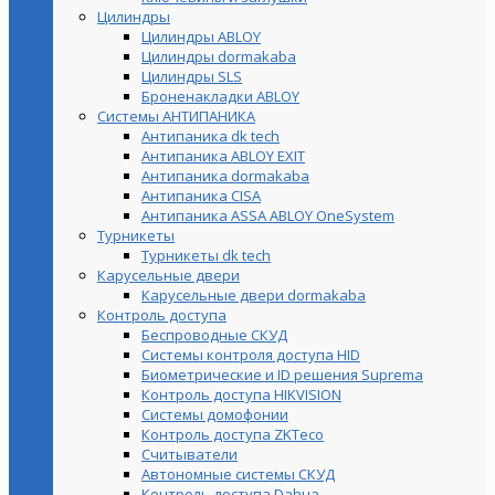
Цилиндры
Цилиндры ABLOY
Цилиндры dormakaba
Цилиндры SLS
Броненакладки ABLOY
Системы АНТИПАНИКА
Антипаника dk tech
Антипаника ABLOY EXIT
Антипаника dormakaba
Антипаника СISA
Антипаника ASSA ABLOY OneSystem
Турникеты
Турникеты dk tech
Карусельные двери
Карусельные двери dormakaba
Контроль доступа
Беспроводные СКУД
Системы контроля доступа HID
Биометрические и ID решения Suprema
Контроль доступа HIKVISION
Системы домофонии
Контроль доступа ZKTeco
Считыватели
Автономные системы СКУД
Контроль доступа Dahua