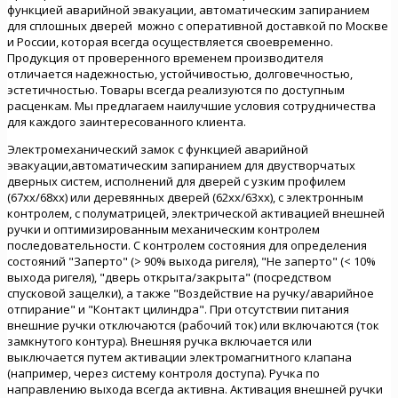
функцией аварийной эвакуации, автоматическим запиранием
для сплошных дверей можно с оперативной доставкой по Москве
и России, которая всегда осуществляется своевременно.
Продукция от проверенного временем производителя
отличается надежностью, устойчивостью, долговечностью,
эстетичностью. Товары всегда реализуются по доступным
расценкам. Мы предлагаем наилучшие условия сотрудничества
для каждого заинтересованного клиента.
Электромеханический замок с функцией аварийной
эвакуации,автоматическим запиранием для двустворчатых
дверных систем, исполнений для дверей с узким профилем
(67xx/68xx) или деревянных дверей (62xx/63xx), с электронным
контролем, с полуматрицей, электрической активацией внешней
ручки и оптимизированным механическим контролем
последовательности. С контролем состояния для определения
состояний "Заперто" (> 90% выхода ригеля), "Не заперто" (< 10%
выхода ригеля), "дверь открыта/закрыта" (посредством
спусковой защелки), а также "Воздействие на ручку/аварийное
отпирание" и "Контакт цилиндра". При отсутствии питания
внешние ручки отключаются (рабочий ток) или включаются (ток
замкнутого контура). Внешняя ручка включается или
выключается путем активации электромагнитного клапана
(например, через систему контроля доступа). Ручка по
направлению выхода всегда активна. Активация внешней ручки