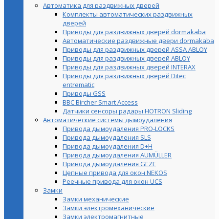
Автоматика для раздвижных дверей
Комплекты автоматических раздвижных
дверей
Приводы для раздвижных дверей dormakaba
Автоматические раздвижные двери dormakaba
Приводы для раздвижных дверей ASSA ABLOY
Приводы для раздвижных дверей ABLOY
Приводы для раздвижных дверей INTERAX
Приводы для раздвижных дверей Ditec
entrematic
Приводы GSS
BBC Bircher Smart Access
Датчики сенсоры радары HOTRON Sliding
Автоматические системы дымоудаления
Привода дымоудаления PRO-LOCKS
Привода дымоудаления SLS
Привода дымоудаления D+H
Привода дымоудаления AUMÜLLER
Привода дымоудаления GEZE
Цепные привода для окон NEKOS
Реечные привода для окон UСS
Замки
Замки механические
Замки электромеханические
Замки электромагнитные