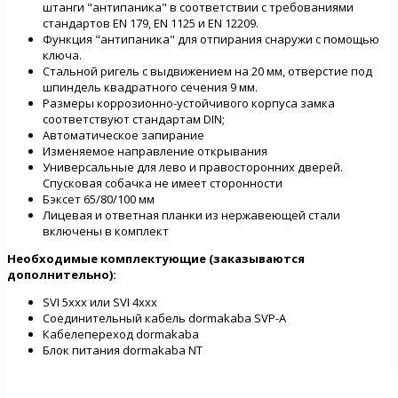
штанги "антипаника" в соответствии с требованиями
стандартов EN 179, EN 1125 и EN 12209.
Функция "антипаника" для отпирания снаружи с помощью
ключа.
Стальной ригель с выдвижением на 20 мм, отверстие под
шпиндель квадратного сечения 9 мм.
Размеры коррозионно-устойчивого корпуса замка
соответствуют стандартам DIN;
Автоматическое запирание
Изменяемое направление открывания
Универсальные для лево и правосторонних дверей.
Спусковая собачка не имеет сторонности
Бэксет 65/80/100 мм
Лицевая и ответная планки из нержавеющей стали
включены в комплект
Необходимые комплектующие (заказываются
дополнительно):
SVI 5xxx или SVI 4xxx
Соединительный кабель dormakaba SVP-A
Кабелепереход dormakaba
Блок питания dormakaba NT