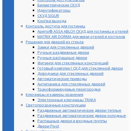
Биометрические СКУД
Идентификаторы
СКУД SIGUR
Кнопки выхода
Контроль доступа для гостиниц
Aperio® ASSA ABLOY СКУД для гостиниц и отелей
MATRIX AIR DORMA для мини-отелей и хостелов
Решения для дверей из стекла
Замки для стеклянных дверей
Ручные раздвижные двери
Ручные распашные двери
Фитинги для стеклянных конструкций
Готовый комплект СКД для стеклянной двери
Доводчики для стеклянных дверей
Автоматические приводы
Антипаника для стеклянных дверей
Трансформируемые перегородки
Ключницы и камеры хранения
Электронные ключницы TRAKA
Светопрозрачные конструкции
Раздвижные автоматические двери теплые
Раздвижные автоматические двери холодные
Распашные двери и входные группы
Двери Pivot