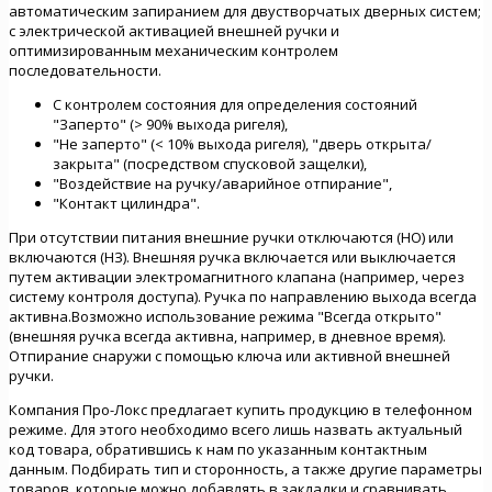
автоматическим запиранием для двустворчатых дверных систем;
c электрической активацией внешней ручки и
оптимизированным механическим контролем
последовательности.
С контролем состояния для определения состояний
"Заперто" (> 90% выхода ригеля),
"Не заперто" (< 10% выхода ригеля), "дверь открыта/
закрыта" (посредством спусковой защелки),
"Воздействие на ручку/аварийное отпирание",
"Контакт цилиндра".
При отсутствии питания внешние ручки отключаются (НО) или
включаются (НЗ). Внешняя ручка включается или выключается
путем активации электромагнитного клапана (например, через
систему контроля доступа). Ручка по направлению выхода всегда
активна.Возможно использование режима "Всегда открыто"
(внешняя ручка всегда активна, например, в дневное время).
Отпирание снаружи с помощью ключа или активной внешней
ручки.
Компания Про-Локс предлагает купить продукцию в телефонном
режиме. Для этого необходимо всего лишь назвать актуальный
код товара, обратившись к нам по указанным контактным
данным. Подбирать тип и сторонность, а также другие параметры
товаров, которые можно добавлять в закладки и сравнивать