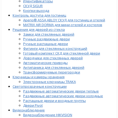
Идентификаторы
СКУД SIGUR
Кнопки выхода
Контроль доступа для гостиниц
Aperio® ASSA ABLOY СКУД для гостиниц и отелей
MATRIX AIR DORMA для мини-отелей и хостелов
Решения для дверей из стекла
Замки для стеклянных дверей
Ручные раздвижные двери
Ручные распашные двери
Фитинги для стеклянных конструкций
Готовый комплект СКД для стеклянной двери
Доводчики для стеклянных дверей
Автоматические приводы
Антипаника для стеклянных дверей
Трансформируемые перегородки
Ключницы и камеры хранения
Электронные ключницы TRAKA
Светопрозрачные конструкции
Раздвижные автоматические двери теплые
Раздвижные автоматические двери холодные
Распашные двери и входные группы
Двери Pivot
Видеонаблюдение
Видеонаблюдение HIKVISION