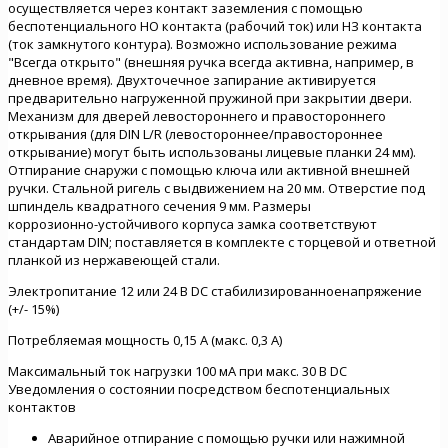
осуществляется через контакт заземления с помощью
беспотенциального НО контакта (рабочий ток) или НЗ контакта
(ток замкнутого контура). Возможно использование режима
"Всегда открыто" (внешняя ручка всегда активна, например, в
дневное время). Двухточечное запирание активируется
предварительно нагруженной пружиной при закрытии двери.
Механизм для дверей левостороннего и правостороннего
открывания (для DIN L/R (левостороннее/правостороннее
открывание) могут быть использованы лицевые планки 24 мм).
Отпирание снаружи с помощью ключа или активной внешней
ручки. Стальной ригель с выдвижением на 20 мм. Отверстие под
шпиндель квадратного сечения 9 мм. Размеры
коррозионно-устойчивого корпуса замка соответствуют
стандартам DIN; поставляется в комплекте с торцевой и ответной
планкой из нержавеющей стали.
Электропитание 12 или 24 В DC стабилизированноенапряжение
(+/- 15%)
Потребляемая мощность 0,15 A (макс. 0,3 A)
Максимальный ток нагрузки 100 мА при макс. 30 В DC
Уведомления о состоянии посредством беспотенциальных
контактов
Аварийное отпирание с помощью ручки или нажимной