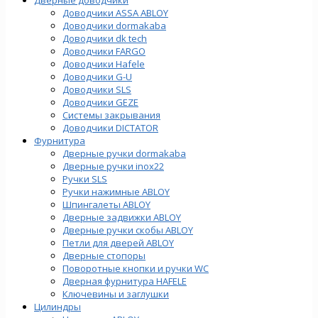
Доводчики ASSA ABLOY
Доводчики dormakaba
Доводчики dk tech
Доводчики FARGO
Доводчики Hafele
Доводчики G-U
Доводчики SLS
Доводчики GEZE
Cистемы закрывания
Доводчики DICTATOR
Фурнитура
Дверные ручки dormakaba
Дверные ручки inox22
Ручки SLS
Ручки нажимные ABLOY
Шпингалеты ABLOY
Дверные задвижки ABLOY
Дверные ручки скобы ABLOY
Петли для дверей ABLOY
Дверные стопоры
Поворотные кнопки и ручки WC
Дверная фурнитура HAFELE
Ключевины и заглушки
Цилиндры