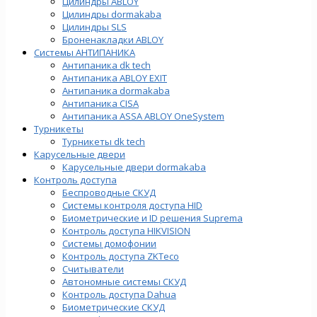
Цилиндры ABLOY
Цилиндры dormakaba
Цилиндры SLS
Броненакладки ABLOY
Системы АНТИПАНИКА
Антипаника dk tech
Антипаника ABLOY EXIT
Антипаника dormakaba
Антипаника СISA
Антипаника ASSA ABLOY OneSystem
Турникеты
Турникеты dk tech
Карусельные двери
Карусельные двери dormakaba
Контроль доступа
Беспроводные СКУД
Системы контроля доступа HID
Биометрические и ID решения Suprema
Контроль доступа HIKVISION
Системы домофонии
Контроль доступа ZKTeco
Считыватели
Автономные системы СКУД
Контроль доступа Dahua
Биометрические СКУД