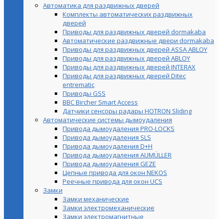
Автоматика для раздвижных дверей
Комплекты автоматических раздвижных
дверей
Приводы для раздвижных дверей dormakaba
Автоматические раздвижные двери dormakaba
Приводы для раздвижных дверей ASSA ABLOY
Приводы для раздвижных дверей ABLOY
Приводы для раздвижных дверей INTERAX
Приводы для раздвижных дверей Ditec
entrematic
Приводы GSS
BBC Bircher Smart Access
Датчики сенсоры радары HOTRON Sliding
Автоматические системы дымоудаления
Привода дымоудаления PRO-LOCKS
Привода дымоудаления SLS
Привода дымоудаления D+H
Привода дымоудаления AUMÜLLER
Привода дымоудаления GEZE
Цепные привода для окон NEKOS
Реечные привода для окон UСS
Замки
Замки механические
Замки электромеханические
Замки электромагнитные