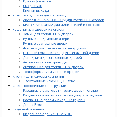
Идентификаторы
СКУД SIGUR
Кнопки выхода
Контроль доступа для гостиниц
Aperio® ASSA ABLOY СКУД для гостиниц и отелей
MATRIX AIR DORMA для мини-отелей и хостелов
Решения для дверей из стекла
Замки для стеклянных дверей
Ручные раздвижные двери
Ручные распашные двери
Фитинги для стеклянных конструкций
Готовый комплект СКД для стеклянной двери
Доводчики для стеклянных дверей
Автоматические приводы
Антипаника для стеклянных дверей
Трансформируемые перегородки
Ключницы и камеры хранения
Электронные ключницы TRAKA
Светопрозрачные конструкции
Раздвижные автоматические двери теплые
Раздвижные автоматические двери холодные
Распашные двери и входные группы
Двери Pivot
Видеонаблюдение
Видеонаблюдение HIKVISION