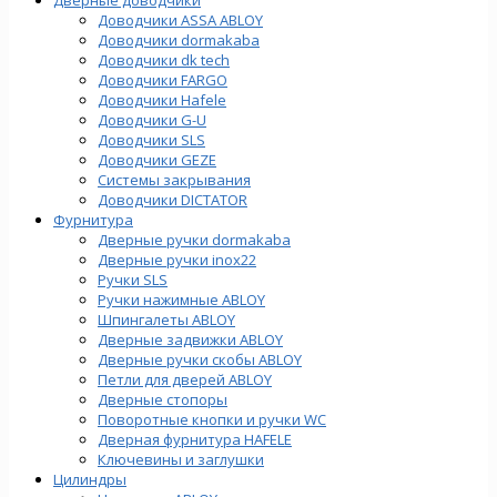
Доводчики ASSA ABLOY
Доводчики dormakaba
Доводчики dk tech
Доводчики FARGO
Доводчики Hafele
Доводчики G-U
Доводчики SLS
Доводчики GEZE
Cистемы закрывания
Доводчики DICTATOR
Фурнитура
Дверные ручки dormakaba
Дверные ручки inox22
Ручки SLS
Ручки нажимные ABLOY
Шпингалеты ABLOY
Дверные задвижки ABLOY
Дверные ручки скобы ABLOY
Петли для дверей ABLOY
Дверные стопоры
Поворотные кнопки и ручки WC
Дверная фурнитура HAFELE
Ключевины и заглушки
Цилиндры