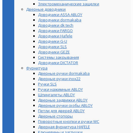
Электромеханические защелки
Дверные доводчики
Доводчики ASSA ABLOY
Доводчики dormakaba
Доводчики dk tech
Доводчики FARGO
Доводчики Hafele
Доводчики G-U
Доводчики SLS
Доводчики GEZE
Cистемы закрывания
Доводчики DICTATOR
Фурнитура
Дверные ручки dormakaba
Дверные ручки inox22
Ручки SLS
Ручки нажимные ABLOY
Шпингалеты ABLOY
Дверные задвижки ABLOY
Дверные ручки скобы ABLOY
Петли для дверей ABLOY
Дверные стопоры
Поворотные кнопки и ручки WC
Дверная фурнитура HAFELE
Ключевины и заглушки