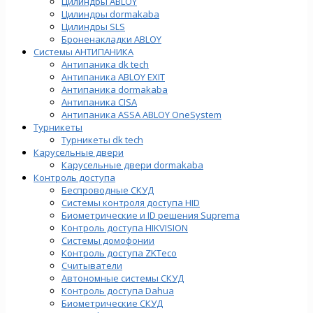
Цилиндры ABLOY
Цилиндры dormakaba
Цилиндры SLS
Броненакладки ABLOY
Системы АНТИПАНИКА
Антипаника dk tech
Антипаника ABLOY EXIT
Антипаника dormakaba
Антипаника СISA
Антипаника ASSA ABLOY OneSystem
Турникеты
Турникеты dk tech
Карусельные двери
Карусельные двери dormakaba
Контроль доступа
Беспроводные СКУД
Системы контроля доступа HID
Биометрические и ID решения Suprema
Контроль доступа HIKVISION
Системы домофонии
Контроль доступа ZKTeco
Считыватели
Автономные системы СКУД
Контроль доступа Dahua
Биометрические СКУД