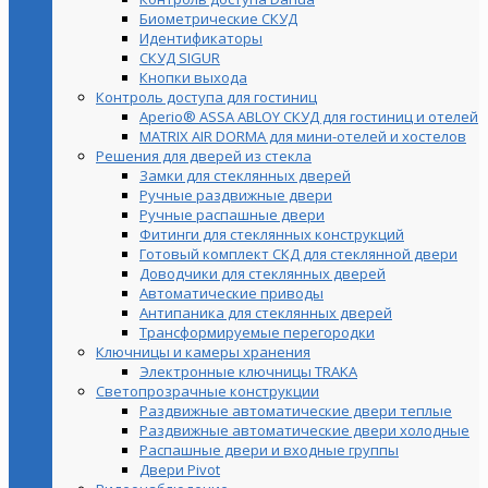
Биометрические СКУД
Идентификаторы
СКУД SIGUR
Кнопки выхода
Контроль доступа для гостиниц
Aperio® ASSA ABLOY СКУД для гостиниц и отелей
MATRIX AIR DORMA для мини-отелей и хостелов
Решения для дверей из стекла
Замки для стеклянных дверей
Ручные раздвижные двери
Ручные распашные двери
Фитинги для стеклянных конструкций
Готовый комплект СКД для стеклянной двери
Доводчики для стеклянных дверей
Автоматические приводы
Антипаника для стеклянных дверей
Трансформируемые перегородки
Ключницы и камеры хранения
Электронные ключницы TRAKA
Светопрозрачные конструкции
Раздвижные автоматические двери теплые
Раздвижные автоматические двери холодные
Распашные двери и входные группы
Двери Pivot