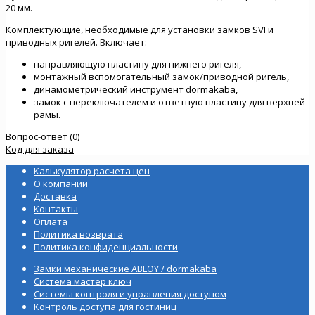
20 мм.
Комплектующие, необходимые для установки замков SVI и
приводных ригелей. Включает:
направляющую пластину для нижнего ригеля,
монтажный вспомогательный замок/приводной ригель,
динамометрический инструмент dormakaba,
замок с переключателем и ответную пластину для верхней
рамы.
Вопрос-ответ (0)
Код для заказа
Калькулятор расчета цен
О компании
Доставка
Контакты
Оплата
Политика возврата
Политика конфиденциальности
Замки механические ABLOY / dormakaba
Система мастер ключ
Системы контроля и управления доступом
Контроль доступа для гостиниц