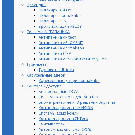
Цилиндры
Цилиндры ABLOY
Цилиндры dormakaba
Цилиндры SLS
Броненакладки ABLOY
Системы АНТИПАНИКА
Антипаника dk tech
Антипаника ABLOY EXIT
Антипаника dormakaba
Антипаника СISA
Антипаника ASSA ABLOY OneSystem
Турникеты
Турникеты dk tech
Карусельные двери
Карусельные двери dormakaba
Контроль доступа
Беспроводные СКУД
Системы контроля доступа HID
Биометрические и ID решения Suprema
Контроль доступа HIKVISION
Системы домофонии
Контроль доступа ZKTeco
Считыватели
Автономные системы СКУД
Контроль доступа Dahua