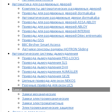
Автоматика для раздвижных дверей
Комплекты автоматических раздвижных дверей
Приводы для раздвижных дверей dormakaba
Автоматические раздвижные двери dormakaba
Приводы для раздвижных дверей ASSA ABLOY
Приводы для раздвижных дверей ABLOY
Приводы для раздвижных дверей INTERAX
Приводы для раздвижных дверей Ditec entrematic
Приводы GSS
BBC Bircher Smart Access
Датчики сенсоры радары HOTRON Sliding
Автоматические системы дымоудаления
Привода дымоудаления PRO-LOCKS
Привода дымоудаления SLS
Привода дымоудаления D+H
Привода дымоудаления AUMÜLLER
Привода дымоудаления GEZE
Цепные привода для окон NEKOS
Реечные привода для окон UСS
Замки
Замки механические
Замки электромеханические
Замки электромагнитные
Электромеханические защелки
Дверные доводчики