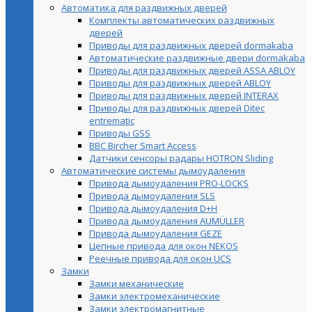
Автоматика для раздвижных дверей
Комплекты автоматических раздвижных
дверей
Приводы для раздвижных дверей dormakaba
Автоматические раздвижные двери dormakaba
Приводы для раздвижных дверей ASSA ABLOY
Приводы для раздвижных дверей ABLOY
Приводы для раздвижных дверей INTERAX
Приводы для раздвижных дверей Ditec
entrematic
Приводы GSS
BBC Bircher Smart Access
Датчики сенсоры радары HOTRON Sliding
Автоматические системы дымоудаления
Привода дымоудаления PRO-LOCKS
Привода дымоудаления SLS
Привода дымоудаления D+H
Привода дымоудаления AUMÜLLER
Привода дымоудаления GEZE
Цепные привода для окон NEKOS
Реечные привода для окон UСS
Замки
Замки механические
Замки электромеханические
Замки электромагнитные