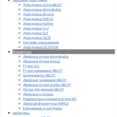
Доводчики ASSA ABLOY
Доводчики dormakaba
Доводчики dk tech
Доводчики FARGO
Доводчики Hafele
Доводчики G-U
Доводчики SLS
Доводчики GEZE
Cистемы закрывания
Доводчики DICTATOR
Фурнитура
Дверные ручки dormakaba
Дверные ручки inox22
Ручки SLS
Ручки нажимные ABLOY
Шпингалеты ABLOY
Дверные задвижки ABLOY
Дверные ручки скобы ABLOY
Петли для дверей ABLOY
Дверные стопоры
Поворотные кнопки и ручки WC
Дверная фурнитура HAFELE
Ключевины и заглушки
Цилиндры