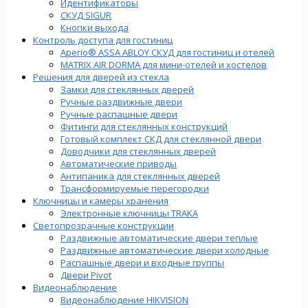
Идентификаторы
СКУД SIGUR
Кнопки выхода
Контроль доступа для гостиниц
Aperio® ASSA ABLOY СКУД для гостиниц и отелей
MATRIX AIR DORMA для мини-отелей и хостелов
Решения для дверей из стекла
Замки для стеклянных дверей
Ручные раздвижные двери
Ручные распашные двери
Фитинги для стеклянных конструкций
Готовый комплект СКД для стеклянной двери
Доводчики для стеклянных дверей
Автоматические приводы
Антипаника для стеклянных дверей
Трансформируемые перегородки
Ключницы и камеры хранения
Электронные ключницы TRAKA
Светопрозрачные конструкции
Раздвижные автоматические двери теплые
Раздвижные автоматические двери холодные
Распашные двери и входные группы
Двери Pivot
Видеонаблюдение
Видеонаблюдение HIKVISION