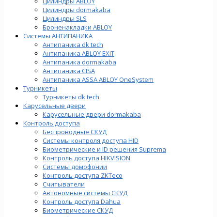
Цилиндры ABLOY
Цилиндры dormakaba
Цилиндры SLS
Броненакладки ABLOY
Системы АНТИПАНИКА
Антипаника dk tech
Антипаника ABLOY EXIT
Антипаника dormakaba
Антипаника СISA
Антипаника ASSA ABLOY OneSystem
Турникеты
Турникеты dk tech
Карусельные двери
Карусельные двери dormakaba
Контроль доступа
Беспроводные СКУД
Системы контроля доступа HID
Биометрические и ID решения Suprema
Контроль доступа HIKVISION
Системы домофонии
Контроль доступа ZKTeco
Считыватели
Автономные системы СКУД
Контроль доступа Dahua
Биометрические СКУД