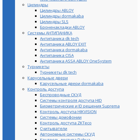
Цилиндры
Цилиндры ABLOY
Цилиндры dormakaba
Цилиндры SLS
Броненакладки ABLOY
Системы АНТИПАНИКА
Антипаника dk tech
Антипаника ABLOY EXIT
Антипаника dormakaba
Антипаника СISA
Антипаника ASSA ABLOY OneSystem
Турникеты
Турникеты dk tech
Карусельные двери
Карусельные двери dormakaba
Контроль доступа
Беспроводные СКУД
Системы контроля доступа HID
Биометрические и ID решения Suprema
Контроль доступа HIKVISION
Системы домофонии
Контроль доступа ZKTeco
Считыватели
Автономные системы СКУД
Контроль доступа Dahua