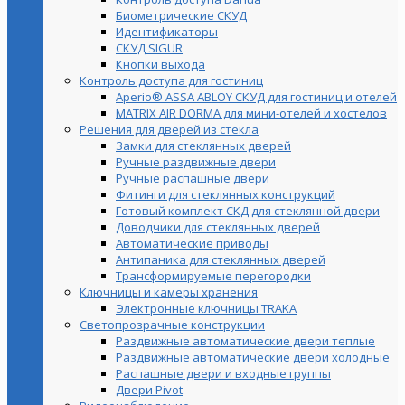
Биометрические СКУД
Идентификаторы
СКУД SIGUR
Кнопки выхода
Контроль доступа для гостиниц
Aperio® ASSA ABLOY СКУД для гостиниц и отелей
MATRIX AIR DORMA для мини-отелей и хостелов
Решения для дверей из стекла
Замки для стеклянных дверей
Ручные раздвижные двери
Ручные распашные двери
Фитинги для стеклянных конструкций
Готовый комплект СКД для стеклянной двери
Доводчики для стеклянных дверей
Автоматические приводы
Антипаника для стеклянных дверей
Трансформируемые перегородки
Ключницы и камеры хранения
Электронные ключницы TRAKA
Светопрозрачные конструкции
Раздвижные автоматические двери теплые
Раздвижные автоматические двери холодные
Распашные двери и входные группы
Двери Pivot