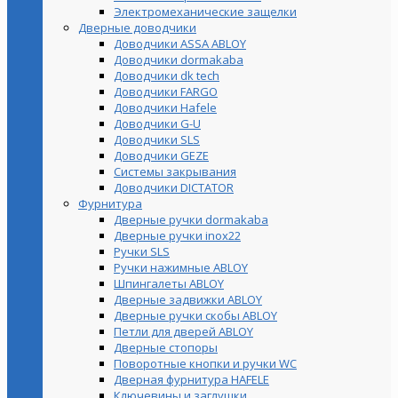
Электромеханические защелки
Дверные доводчики
Доводчики ASSA ABLOY
Доводчики dormakaba
Доводчики dk tech
Доводчики FARGO
Доводчики Hafele
Доводчики G-U
Доводчики SLS
Доводчики GEZE
Cистемы закрывания
Доводчики DICTATOR
Фурнитура
Дверные ручки dormakaba
Дверные ручки inox22
Ручки SLS
Ручки нажимные ABLOY
Шпингалеты ABLOY
Дверные задвижки ABLOY
Дверные ручки скобы ABLOY
Петли для дверей ABLOY
Дверные стопоры
Поворотные кнопки и ручки WC
Дверная фурнитура HAFELE
Ключевины и заглушки