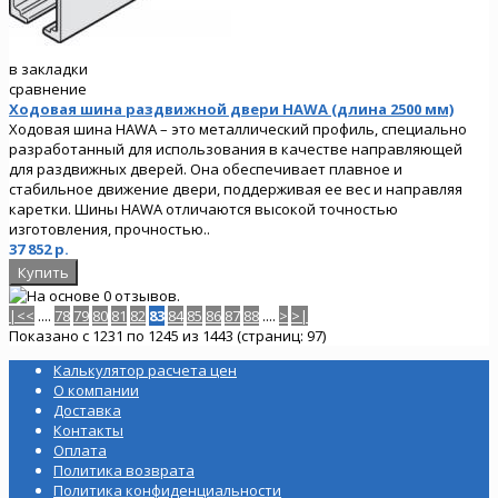
в закладки
сравнение
Ходовая шина раздвижной двери HAWA (длина 2500 мм)
Ходовая шина HAWA – это металлический профиль, специально
разработанный для использования в качестве направляющей
для раздвижных дверей. Она обеспечивает плавное и
стабильное движение двери, поддерживая ее вес и направляя
каретки. Шины HAWA отличаются высокой точностью
изготовления, прочностью..
37 852 р.
|<
<
....
78
79
80
81
82
83
84
85
86
87
88
....
>
>|
Показано с 1231 по 1245 из 1443 (страниц: 97)
Калькулятор расчета цен
О компании
Доставка
Контакты
Оплата
Политика возврата
Политика конфиденциальности