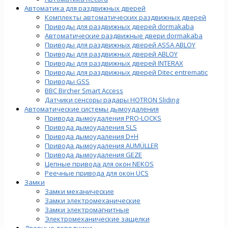
Автоматика для раздвижных дверей
Комплекты автоматических раздвижных дверей
Приводы для раздвижных дверей dormakaba
Автоматические раздвижные двери dormakaba
Приводы для раздвижных дверей ASSA ABLOY
Приводы для раздвижных дверей ABLOY
Приводы для раздвижных дверей INTERAX
Приводы для раздвижных дверей Ditec entrematic
Приводы GSS
BBC Bircher Smart Access
Датчики сенсоры радары HOTRON Sliding
Автоматические системы дымоудаления
Привода дымоудаления PRO-LOCKS
Привода дымоудаления SLS
Привода дымоудаления D+H
Привода дымоудаления AUMÜLLER
Привода дымоудаления GEZE
Цепные привода для окон NEKOS
Реечные привода для окон UСS
Замки
Замки механические
Замки электромеханические
Замки электромагнитные
Электромеханические защелки
Дверные доводчики