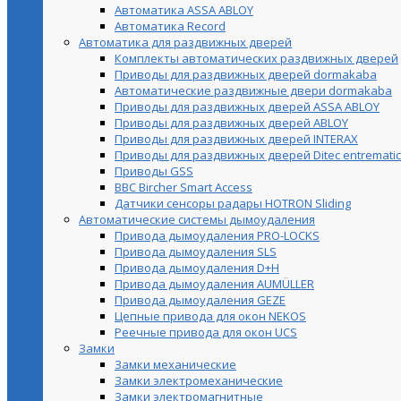
Автоматика ASSA ABLOY
Автоматика Record
Автоматика для раздвижных дверей
Комплекты автоматических раздвижных дверей
Приводы для раздвижных дверей dormakaba
Автоматические раздвижные двери dormakaba
Приводы для раздвижных дверей ASSA ABLOY
Приводы для раздвижных дверей ABLOY
Приводы для раздвижных дверей INTERAX
Приводы для раздвижных дверей Ditec entrematic
Приводы GSS
BBC Bircher Smart Access
Датчики сенсоры радары HOTRON Sliding
Автоматические системы дымоудаления
Привода дымоудаления PRO-LOCKS
Привода дымоудаления SLS
Привода дымоудаления D+H
Привода дымоудаления AUMÜLLER
Привода дымоудаления GEZE
Цепные привода для окон NEKOS
Реечные привода для окон UСS
Замки
Замки механические
Замки электромеханические
Замки электромагнитные