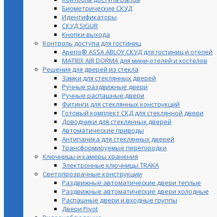
Биометрические СКУД
Идентификаторы
СКУД SIGUR
Кнопки выхода
Контроль доступа для гостиниц
Aperio® ASSA ABLOY СКУД для гостиниц и отелей
MATRIX AIR DORMA для мини-отелей и хостелов
Решения для дверей из стекла
Замки для стеклянных дверей
Ручные раздвижные двери
Ручные распашные двери
Фитинги для стеклянных конструкций
Готовый комплект СКД для стеклянной двери
Доводчики для стеклянных дверей
Автоматические приводы
Антипаника для стеклянных дверей
Трансформируемые перегородки
Ключницы и камеры хранения
Электронные ключницы TRAKA
Светопрозрачные конструкции
Раздвижные автоматические двери теплые
Раздвижные автоматические двери холодные
Распашные двери и входные группы
Двери Pivot