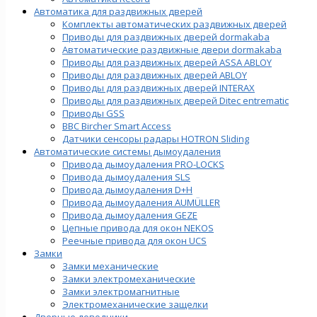
Автоматика для раздвижных дверей
Комплекты автоматических раздвижных дверей
Приводы для раздвижных дверей dormakaba
Автоматические раздвижные двери dormakaba
Приводы для раздвижных дверей ASSA ABLOY
Приводы для раздвижных дверей ABLOY
Приводы для раздвижных дверей INTERAX
Приводы для раздвижных дверей Ditec entrematic
Приводы GSS
BBC Bircher Smart Access
Датчики сенсоры радары HOTRON Sliding
Автоматические системы дымоудаления
Привода дымоудаления PRO-LOCKS
Привода дымоудаления SLS
Привода дымоудаления D+H
Привода дымоудаления AUMÜLLER
Привода дымоудаления GEZE
Цепные привода для окон NEKOS
Реечные привода для окон UСS
Замки
Замки механические
Замки электромеханические
Замки электромагнитные
Электромеханические защелки
Дверные доводчики