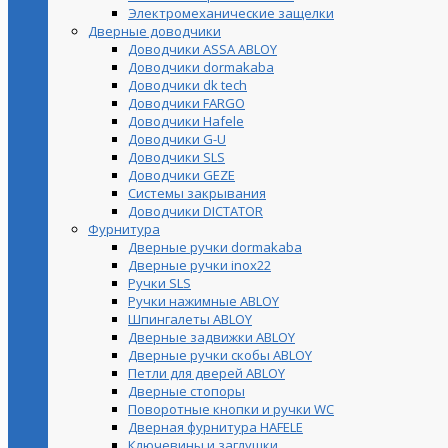
Электромеханические защелки
Дверные доводчики
Доводчики ASSA ABLOY
Доводчики dormakaba
Доводчики dk tech
Доводчики FARGO
Доводчики Hafele
Доводчики G-U
Доводчики SLS
Доводчики GEZE
Cистемы закрывания
Доводчики DICTATOR
Фурнитура
Дверные ручки dormakaba
Дверные ручки inox22
Ручки SLS
Ручки нажимные ABLOY
Шпингалеты ABLOY
Дверные задвижки ABLOY
Дверные ручки скобы ABLOY
Петли для дверей ABLOY
Дверные стопоры
Поворотные кнопки и ручки WC
Дверная фурнитура HAFELE
Ключевины и заглушки