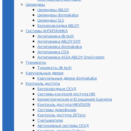
Цилиндры
Цилиндры ABLOY
Цилиндры dormakaba
Цилиндры SLS
Броненакладки ABLOY
Системы АНТИПАНИКА
Антипаника dk tech
Антипаника ABLOY EXIT
Антипаника dormakaba
Антипаника СISA
Антипаника ASSA ABLOY OneSystem
Турникеты
Турникеты dk tech
Карусельные двери
Карусельные двери dormakaba
Контроль доступа
Беспроводные СКУД
Системы контроля доступа HID
Биометрические и ID решения Suprema
Контроль доступа HIKVISION
Системы домофонии
Контроль доступа ZKTeco
Считыватели
Автономные системы СКУД
Контроль доступа Dahua