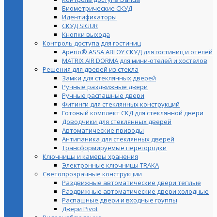
Биометрические СКУД
Идентификаторы
СКУД SIGUR
Кнопки выхода
Контроль доступа для гостиниц
Aperio® ASSA ABLOY СКУД для гостиниц и отелей
MATRIX AIR DORMA для мини-отелей и хостелов
Решения для дверей из стекла
Замки для стеклянных дверей
Ручные раздвижные двери
Ручные распашные двери
Фитинги для стеклянных конструкций
Готовый комплект СКД для стеклянной двери
Доводчики для стеклянных дверей
Автоматические приводы
Антипаника для стеклянных дверей
Трансформируемые перегородки
Ключницы и камеры хранения
Электронные ключницы TRAKA
Светопрозрачные конструкции
Раздвижные автоматические двери теплые
Раздвижные автоматические двери холодные
Распашные двери и входные группы
Двери Pivot