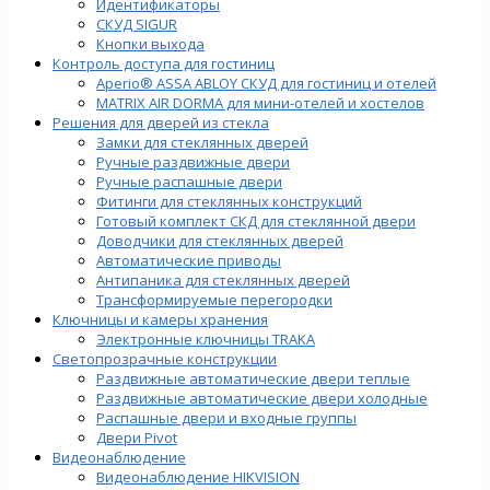
Идентификаторы
СКУД SIGUR
Кнопки выхода
Контроль доступа для гостиниц
Aperio® ASSA ABLOY СКУД для гостиниц и отелей
MATRIX AIR DORMA для мини-отелей и хостелов
Решения для дверей из стекла
Замки для стеклянных дверей
Ручные раздвижные двери
Ручные распашные двери
Фитинги для стеклянных конструкций
Готовый комплект СКД для стеклянной двери
Доводчики для стеклянных дверей
Автоматические приводы
Антипаника для стеклянных дверей
Трансформируемые перегородки
Ключницы и камеры хранения
Электронные ключницы TRAKA
Светопрозрачные конструкции
Раздвижные автоматические двери теплые
Раздвижные автоматические двери холодные
Распашные двери и входные группы
Двери Pivot
Видеонаблюдение
Видеонаблюдение HIKVISION