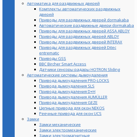
Автоматика для раздвижных дверей
Комплекты автоматических раздвижных
дверей
Приводы для раздвижных дверей dormakaba
Автоматические раздвижные двери dormakaba
Приводы для раздвижных дверей ASSA ABLOY
Приводы для раздвижных дверей ABLOY
Приводы для раздвижных дверей INTERAX
Приводы для раздвижных дверей Ditec
entrematic
Приводы GSS
BBC Bircher Smart Access
Датчики сенсоры радары HOTRON Sliding
Автоматические системы дымоудаления
Привода дымоудаления PRO-LOCKS
Привода дымоудаления SLS
Привода дымоудаления D+H
Привода дымоудаления AUMÜLLER
Привода дымоудаления GEZE
Цепные привода для окон NEKOS
Реечные привода для окон UСS
Замки
Замки механические
Замки электромеханические
Замки электромагнитные