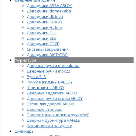
Доводчики ASSA ABLOY
Доводчики dormakaba
Доводчики dk tech
Доводчики FARGO
Доводчики Hafele
Доводчики G-U
Доводчики SLS
Доводчики GEZE
Cистемы закрывания
Доводчики DICTATOR
Фурнитура
Дверные ручки dormakaba
Дверные ручки inox22
Ручки SLS
Ручки нажимные ABLOY
Шпингалеты ABLOY
Дверные задвижки ABLOY
Дверные ручки скобы ABLOY
Петли для дверей ABLOY
Дверные стопоры
Поворотные кнопки и ручки WC
Дверная фурнитура HAFELE
Ключевины и заглушки
Цилиндры