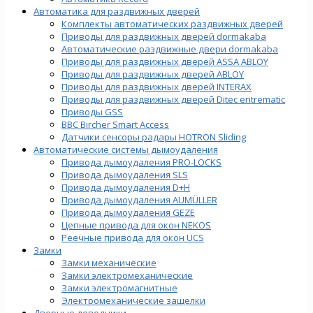
Автоматика для раздвижных дверей
Комплекты автоматических раздвижных дверей
Приводы для раздвижных дверей dormakaba
Автоматические раздвижные двери dormakaba
Приводы для раздвижных дверей ASSA ABLOY
Приводы для раздвижных дверей ABLOY
Приводы для раздвижных дверей INTERAX
Приводы для раздвижных дверей Ditec entrematic
Приводы GSS
BBC Bircher Smart Access
Датчики сенсоры радары HOTRON Sliding
Автоматические системы дымоудаления
Привода дымоудаления PRO-LOCKS
Привода дымоудаления SLS
Привода дымоудаления D+H
Привода дымоудаления AUMÜLLER
Привода дымоудаления GEZE
Цепные привода для окон NEKOS
Реечные привода для окон UСS
Замки
Замки механические
Замки электромеханические
Замки электромагнитные
Электромеханические защелки
Дверные доводчики