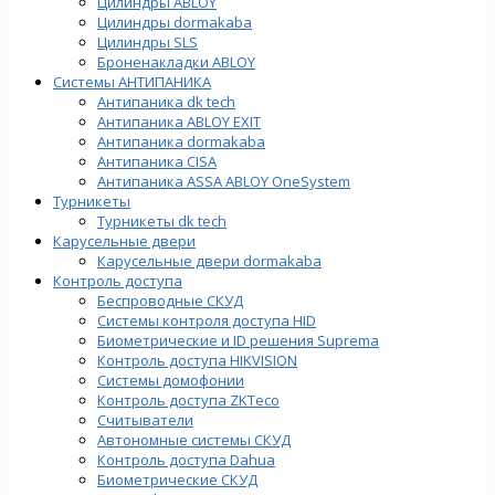
Цилиндры ABLOY
Цилиндры dormakaba
Цилиндры SLS
Броненакладки ABLOY
Системы АНТИПАНИКА
Антипаника dk tech
Антипаника ABLOY EXIT
Антипаника dormakaba
Антипаника СISA
Антипаника ASSA ABLOY OneSystem
Турникеты
Турникеты dk tech
Карусельные двери
Карусельные двери dormakaba
Контроль доступа
Беспроводные СКУД
Системы контроля доступа HID
Биометрические и ID решения Suprema
Контроль доступа HIKVISION
Системы домофонии
Контроль доступа ZKTeco
Считыватели
Автономные системы СКУД
Контроль доступа Dahua
Биометрические СКУД