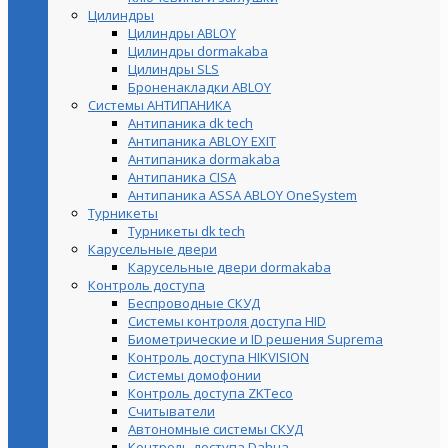
Цилиндры
Цилиндры ABLOY
Цилиндры dormakaba
Цилиндры SLS
Броненакладки ABLOY
Системы АНТИПАНИКА
Антипаника dk tech
Антипаника ABLOY EXIT
Антипаника dormakaba
Антипаника СISA
Антипаника ASSA ABLOY OneSystem
Турникеты
Турникеты dk tech
Карусельные двери
Карусельные двери dormakaba
Контроль доступа
Беспроводные СКУД
Системы контроля доступа HID
Биометрические и ID решения Suprema
Контроль доступа HIKVISION
Системы домофонии
Контроль доступа ZKTeco
Считыватели
Автономные системы СКУД
Контроль доступа Dahua