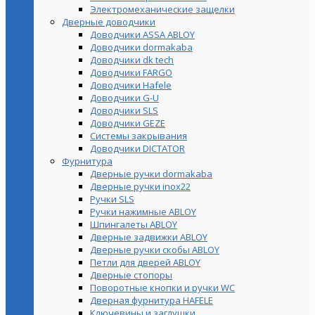
Электромеханические защелки
Дверные доводчики
Доводчики ASSA ABLOY
Доводчики dormakaba
Доводчики dk tech
Доводчики FARGO
Доводчики Hafele
Доводчики G-U
Доводчики SLS
Доводчики GEZE
Cистемы закрывания
Доводчики DICTATOR
Фурнитура
Дверные ручки dormakaba
Дверные ручки inox22
Ручки SLS
Ручки нажимные ABLOY
Шпингалеты ABLOY
Дверные задвижки ABLOY
Дверные ручки скобы ABLOY
Петли для дверей ABLOY
Дверные стопоры
Поворотные кнопки и ручки WC
Дверная фурнитура HAFELE
Ключевины и заглушки