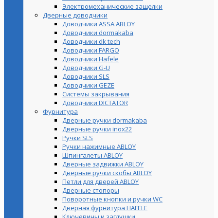
Электромеханические защелки
Дверные доводчики
Доводчики ASSA ABLOY
Доводчики dormakaba
Доводчики dk tech
Доводчики FARGO
Доводчики Hafele
Доводчики G-U
Доводчики SLS
Доводчики GEZE
Cистемы закрывания
Доводчики DICTATOR
Фурнитура
Дверные ручки dormakaba
Дверные ручки inox22
Ручки SLS
Ручки нажимные ABLOY
Шпингалеты ABLOY
Дверные задвижки ABLOY
Дверные ручки скобы ABLOY
Петли для дверей ABLOY
Дверные стопоры
Поворотные кнопки и ручки WC
Дверная фурнитура HAFELE
Ключевины и заглушки