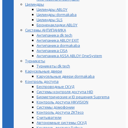
Цилиндры
Цилиндры ABLOY
Цилиндры dormakaba
Цилиндры SLS
Броненакладки ABLOY
Системы АНТИПАНИКА
Антипаника dk tech
Антипаника ABLOY EXIT
Антипаника dormakaba
Антипаника СISA
Антипаника ASSA ABLOY OneSystem
Турникеты
Турникеты dk tech
Карусельные двери
Карусельные двери dormakaba
Контроль доступа
Беспроводные СКУД
Системы контроля доступа HID
Биометрические и ID решения Suprema
Контроль доступа HIKVISION
Системы домофонии
Контроль доступа ZKTeco
Считыватели
Автономные системы СКУД
Контроль доступа Dahua