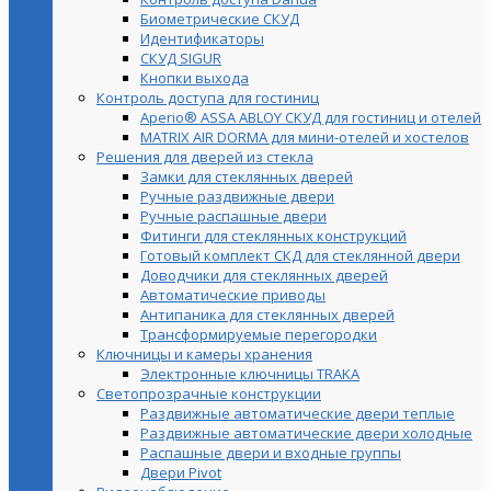
Биометрические СКУД
Идентификаторы
СКУД SIGUR
Кнопки выхода
Контроль доступа для гостиниц
Aperio® ASSA ABLOY СКУД для гостиниц и отелей
MATRIX AIR DORMA для мини-отелей и хостелов
Решения для дверей из стекла
Замки для стеклянных дверей
Ручные раздвижные двери
Ручные распашные двери
Фитинги для стеклянных конструкций
Готовый комплект СКД для стеклянной двери
Доводчики для стеклянных дверей
Автоматические приводы
Антипаника для стеклянных дверей
Трансформируемые перегородки
Ключницы и камеры хранения
Электронные ключницы TRAKA
Светопрозрачные конструкции
Раздвижные автоматические двери теплые
Раздвижные автоматические двери холодные
Распашные двери и входные группы
Двери Pivot