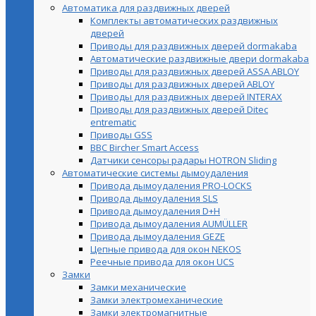
Автоматика для раздвижных дверей
Комплекты автоматических раздвижных
дверей
Приводы для раздвижных дверей dormakaba
Автоматические раздвижные двери dormakaba
Приводы для раздвижных дверей ASSA ABLOY
Приводы для раздвижных дверей ABLOY
Приводы для раздвижных дверей INTERAX
Приводы для раздвижных дверей Ditec
entrematic
Приводы GSS
BBC Bircher Smart Access
Датчики сенсоры радары HOTRON Sliding
Автоматические системы дымоудаления
Привода дымоудаления PRO-LOCKS
Привода дымоудаления SLS
Привода дымоудаления D+H
Привода дымоудаления AUMÜLLER
Привода дымоудаления GEZE
Цепные привода для окон NEKOS
Реечные привода для окон UСS
Замки
Замки механические
Замки электромеханические
Замки электромагнитные