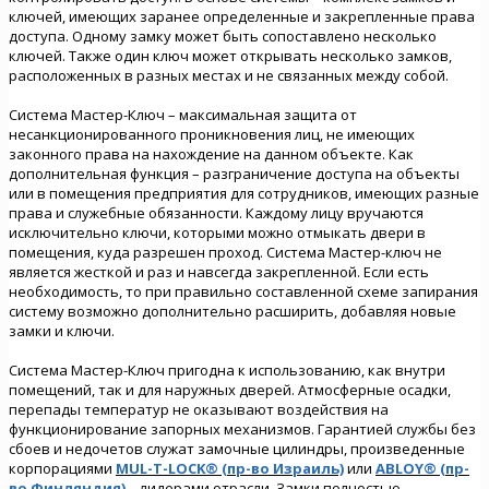
ключей, имеющих заранее определенные и закрепленные права
доступа. Одному замку может быть сопоставлено несколько
ключей. Также один ключ может открывать несколько замков,
расположенных в разных местах и не связанных между собой.
Система Мастер-Ключ – максимальная защита от
несанкционированного проникновения лиц, не имеющих
законного права на нахождение на данном объекте. Как
дополнительная функция – разграничение доступа на объекты
или в помещения предприятия для сотрудников, имеющих разные
права и служебные обязанности. Каждому лицу вручаются
исключительно ключи, которыми можно отмыкать двери в
помещения, куда разрешен проход. Система Мастер-ключ не
является жесткой и раз и навсегда закрепленной. Если есть
необходимость, то при правильно составленной схеме запирания
систему возможно дополнительно расширить, добавляя новые
замки и ключи.
Система Мастер-Ключ пригодна к использованию, как внутри
помещений, так и для наружных дверей. Атмосферные осадки,
перепады температур не оказывают воздействия на
функционирование запорных механизмов. Гарантией службы без
сбоев и недочетов служат замочные цилиндры, произведенные
корпорациями
MUL-T-LOCK® (пр-во Израиль)
или
ABLOY® (пр-
во Финляндия)
– лидерами отрасли. Замки полностью