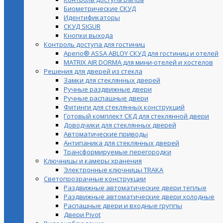
Биометрические СКУД
Идентификаторы
СКУД SIGUR
Кнопки выхода
Контроль доступа для гостиниц
Aperio® ASSA ABLOY СКУД для гостиниц и отелей
MATRIX AIR DORMA для мини-отелей и хостелов
Решения для дверей из стекла
Замки для стеклянных дверей
Ручные раздвижные двери
Ручные распашные двери
Фитинги для стеклянных конструкций
Готовый комплект СКД для стеклянной двери
Доводчики для стеклянных дверей
Автоматические приводы
Антипаника для стеклянных дверей
Трансформируемые перегородки
Ключницы и камеры хранения
Электронные ключницы TRAKA
Светопрозрачные конструкции
Раздвижные автоматические двери теплые
Раздвижные автоматические двери холодные
Распашные двери и входные группы
Двери Pivot