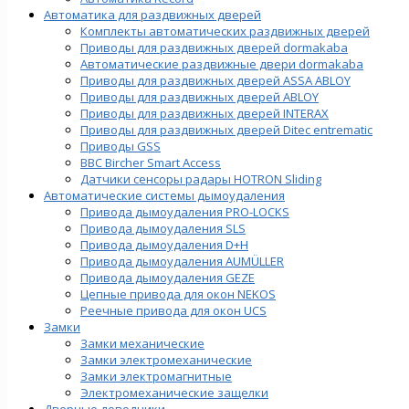
Автоматика для раздвижных дверей
Комплекты автоматических раздвижных дверей
Приводы для раздвижных дверей dormakaba
Автоматические раздвижные двери dormakaba
Приводы для раздвижных дверей ASSA ABLOY
Приводы для раздвижных дверей ABLOY
Приводы для раздвижных дверей INTERAX
Приводы для раздвижных дверей Ditec entrematic
Приводы GSS
BBC Bircher Smart Access
Датчики сенсоры радары HOTRON Sliding
Автоматические системы дымоудаления
Привода дымоудаления PRO-LOCKS
Привода дымоудаления SLS
Привода дымоудаления D+H
Привода дымоудаления AUMÜLLER
Привода дымоудаления GEZE
Цепные привода для окон NEKOS
Реечные привода для окон UСS
Замки
Замки механические
Замки электромеханические
Замки электромагнитные
Электромеханические защелки
Дверные доводчики