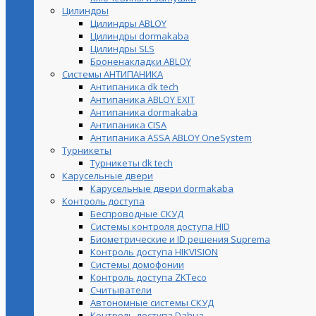
Цилиндры
Цилиндры ABLOY
Цилиндры dormakaba
Цилиндры SLS
Броненакладки ABLOY
Системы АНТИПАНИКА
Антипаника dk tech
Антипаника ABLOY EXIT
Антипаника dormakaba
Антипаника СISA
Антипаника ASSA ABLOY OneSystem
Турникеты
Турникеты dk tech
Карусельные двери
Карусельные двери dormakaba
Контроль доступа
Беспроводные СКУД
Системы контроля доступа HID
Биометрические и ID решения Suprema
Контроль доступа HIKVISION
Системы домофонии
Контроль доступа ZKTeco
Считыватели
Автономные системы СКУД
Контроль доступа Dahua