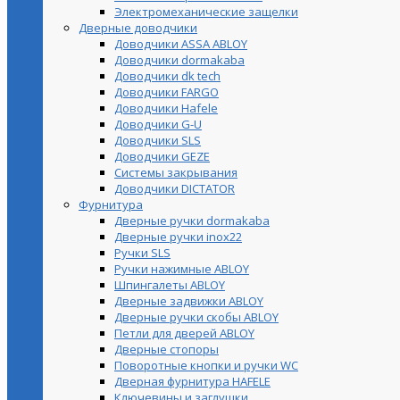
Электромеханические защелки
Дверные доводчики
Доводчики ASSA ABLOY
Доводчики dormakaba
Доводчики dk tech
Доводчики FARGO
Доводчики Hafele
Доводчики G-U
Доводчики SLS
Доводчики GEZE
Cистемы закрывания
Доводчики DICTATOR
Фурнитура
Дверные ручки dormakaba
Дверные ручки inox22
Ручки SLS
Ручки нажимные ABLOY
Шпингалеты ABLOY
Дверные задвижки ABLOY
Дверные ручки скобы ABLOY
Петли для дверей ABLOY
Дверные стопоры
Поворотные кнопки и ручки WC
Дверная фурнитура HAFELE
Ключевины и заглушки