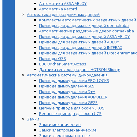
Автоматика ASSA ABLOY
Автоматика Record
Автоматика для раздвижных дверей
Комплекты автоматических раздвижных дверей
Приводы для раздвижных дверей dormakaba
Автоматические раздвижные двери dormakaba
Приводы для раздвижных дверей ASSA ABLOY
Приводы для раздвижных дверей ABLOY
Приводы для раздвижных дверей INTERAX
Приводы для раздвижных дверей Ditec entrematic
Приводы GSS
BBC Bircher Smart Access
Датчики сенсоры радары HOTRON Sliding
Автоматические системы дымоудаления
Привода дымоудаления PRO-LOCKS
Привода дымоудаления SLS
Привода дымоудаления D+H
Привода дымоудаления AUMÜLLER
Привода дымоудаления GEZE
Цепные привода для окон NEKOS
Реечные привода для окон UСS
Замки
Замки механические
Замки электромеханические
Замки электромагнитные