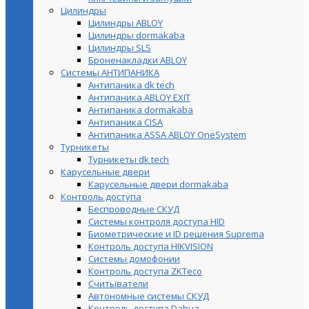
Цилиндры
Цилиндры ABLOY
Цилиндры dormakaba
Цилиндры SLS
Броненакладки ABLOY
Системы АНТИПАНИКА
Антипаника dk tech
Антипаника ABLOY EXIT
Антипаника dormakaba
Антипаника СISA
Антипаника ASSA ABLOY OneSystem
Турникеты
Турникеты dk tech
Карусельные двери
Карусельные двери dormakaba
Контроль доступа
Беспроводные СКУД
Системы контроля доступа HID
Биометрические и ID решения Suprema
Контроль доступа HIKVISION
Системы домофонии
Контроль доступа ZKTeco
Считыватели
Автономные системы СКУД
Контроль доступа Dahua