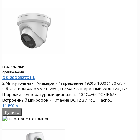
в закладки
сравнение
DS-2CD2327G1-L
2 Мп купольная IP-камера • Разрешение 1920 x 1080 @ 30 к/с •
Объективы 4 и 6 мм • H.265+, H.264+ • Аппаратный WDR 120 дБ •
Широкий температурный диапазон: -40 °C...+60 °C • IP67 •
Встроенный микрофон • Питание DC 12 В / PoE Паспо..
11 890 р.