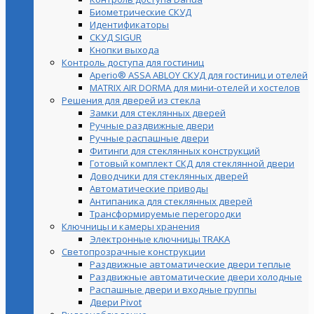
Биометрические СКУД
Идентификаторы
СКУД SIGUR
Кнопки выхода
Контроль доступа для гостиниц
Aperio® ASSA ABLOY СКУД для гостиниц и отелей
MATRIX AIR DORMA для мини-отелей и хостелов
Решения для дверей из стекла
Замки для стеклянных дверей
Ручные раздвижные двери
Ручные распашные двери
Фитинги для стеклянных конструкций
Готовый комплект СКД для стеклянной двери
Доводчики для стеклянных дверей
Автоматические приводы
Антипаника для стеклянных дверей
Трансформируемые перегородки
Ключницы и камеры хранения
Электронные ключницы TRAKA
Светопрозрачные конструкции
Раздвижные автоматические двери теплые
Раздвижные автоматические двери холодные
Распашные двери и входные группы
Двери Pivot