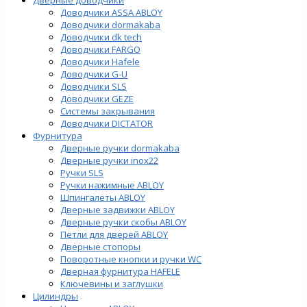
Доводчики ASSA ABLOY
Доводчики dormakaba
Доводчики dk tech
Доводчики FARGO
Доводчики Hafele
Доводчики G-U
Доводчики SLS
Доводчики GEZE
Cистемы закрывания
Доводчики DICTATOR
Фурнитура
Дверные ручки dormakaba
Дверные ручки inox22
Ручки SLS
Ручки нажимные ABLOY
Шпингалеты ABLOY
Дверные задвижки ABLOY
Дверные ручки скобы ABLOY
Петли для дверей ABLOY
Дверные стопоры
Поворотные кнопки и ручки WC
Дверная фурнитура HAFELE
Ключевины и заглушки
Цилиндры