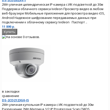
2Мп уличная цилиндрическая IP-камера с ИК-подсветкой до 30м
Поддержка облачного сервиса Ivideon Просмотр видео в любом
веб-браузере Мобильные приложения для просмотра видео iOS,
Android Надежное шифрование передаваемых данных при
подключении к облачному сервису Ivideon Паспорт ..
11 890 р.
в закладки
сравнение
DS-2CD2123G0-IS
2Мп уличная купольная IP-камера с ИК-подсветкой до 30м
Разрешение 2Мп Матрица 1/2.8’’ Progressive Scan CMOS