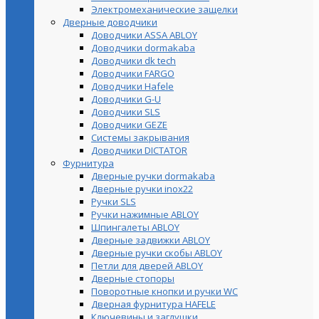
Электромеханические защелки
Дверные доводчики
Доводчики ASSA ABLOY
Доводчики dormakaba
Доводчики dk tech
Доводчики FARGO
Доводчики Hafele
Доводчики G-U
Доводчики SLS
Доводчики GEZE
Cистемы закрывания
Доводчики DICTATOR
Фурнитура
Дверные ручки dormakaba
Дверные ручки inox22
Ручки SLS
Ручки нажимные ABLOY
Шпингалеты ABLOY
Дверные задвижки ABLOY
Дверные ручки скобы ABLOY
Петли для дверей ABLOY
Дверные стопоры
Поворотные кнопки и ручки WC
Дверная фурнитура HAFELE
Ключевины и заглушки