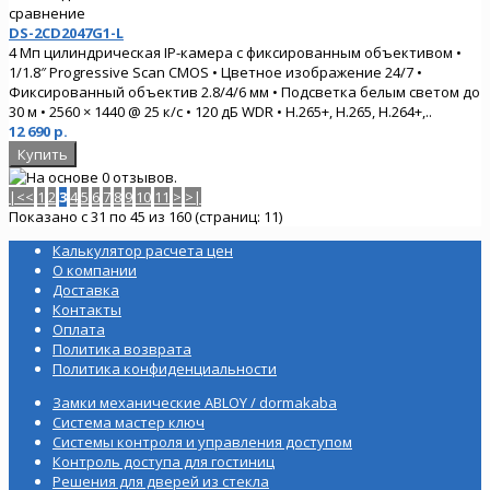
сравнение
DS-2CD2047G1-L
4 Мп цилиндрическая IP-камера с фиксированным объективом •
1/1.8″ Progressive Scan CMOS • Цветное изображение 24/7 •
Фиксированный объектив 2.8/4/6 мм • Подсветка белым светом до
30 м • 2560 × 1440 @ 25 к/с • 120 дБ WDR • H.265+, H.265, H.264+,..
12 690 р.
|<
<
1
2
3
4
5
6
7
8
9
10
11
>
>|
Показано с 31 по 45 из 160 (страниц: 11)
Калькулятор расчета цен
О компании
Доставка
Контакты
Оплата
Политика возврата
Политика конфиденциальности
Замки механические ABLOY / dormakaba
Система мастер ключ
Системы контроля и управления доступом
Контроль доступа для гостиниц
Решения для дверей из стекла