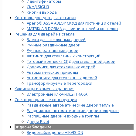
Идентификаторы
СКУД SIGUR
Кнопки выхода
Контроль доступа для гостиниц
Aperio® ASSA ABLOY СКУД для гостиниц и отелей
MATRIX AIR DORMA для мини-отелей и хостелов
Решения для дверей из стекла
Замки для стеклянных дверей
Ручные раздвижные двери
Ручные распашные двери
Фитинги для стеклянных конструкций
Готовый комплект СКД для стеклянной двери
Доводчики для стеклянных дверей
Автоматические приводы
Антипаника для стеклянных дверей
Трансформируемые перегородки
Ключницы и камеры хранения
Электронные ключницы TRAKA
Светопрозрачные конструкции
Раздвижные автоматические двери теплые
Раздвижные автоматические двери холодные
Распашные двери и входные группы
Двери Pivot
Видеонаблюдение
Видеонаблюдение HIKVISION