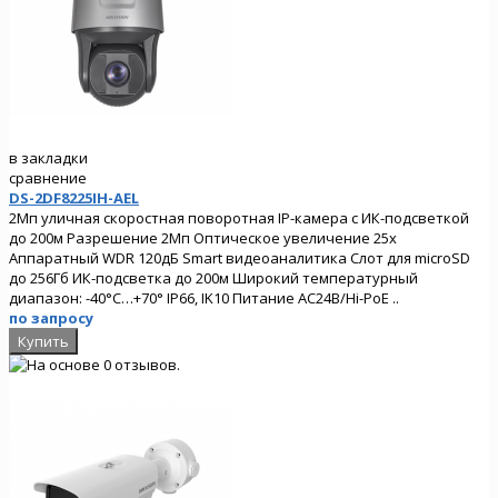
в закладки
сравнение
DS-2DF8225IH-AEL
2Мп уличная скоростная поворотная IP-камера с ИК-подсветкой
до 200м Разрешение 2Мп Оптическое увеличение 25х
Аппаратный WDR 120дБ Smart видеоаналитика Слот для microSD
до 256Гб ИК-подсветка до 200м Широкий температурный
диапазон: -40°C…+70° IP66, IK10 Питание AC24В/Hi-PoE ..
по запросу