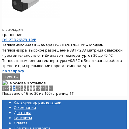
в закладки
сравнение
DS-2TD2637B-10/P
Тепловизионная IP-камера DS-2TD2637B-10/P ● Модуль
тепловизора: высокое разрешение 384 × 288, матрица с высокой
чувствительностью. ● Диапазон температур: от 30 до 45 °C;
Точность измерения температуры ±0.5 °C ● Безотказная работа
тревоги при превышении порога температур ● ..
по запросу
|<
<
1
2
3
4
5
6
7
8
9
10
11
>
>|
Показано с 16 по 30 из 160 (страниц: 11)
Калькулятор расчета цен
О компании
Доставка
Контакты
Оплата
Политика возврата