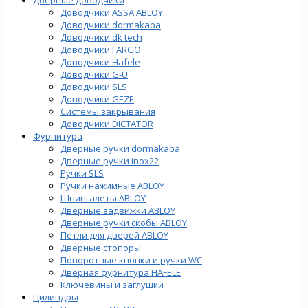
Доводчики ASSA ABLOY
Доводчики dormakaba
Доводчики dk tech
Доводчики FARGO
Доводчики Hafele
Доводчики G-U
Доводчики SLS
Доводчики GEZE
Cистемы закрывания
Доводчики DICTATOR
Фурнитура
Дверные ручки dormakaba
Дверные ручки inox22
Ручки SLS
Ручки нажимные ABLOY
Шпингалеты ABLOY
Дверные задвижки ABLOY
Дверные ручки скобы ABLOY
Петли для дверей ABLOY
Дверные стопоры
Поворотные кнопки и ручки WC
Дверная фурнитура HAFELE
Ключевины и заглушки
Цилиндры