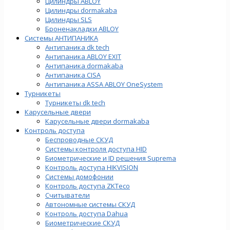
Цилиндры ABLOY
Цилиндры dormakaba
Цилиндры SLS
Броненакладки ABLOY
Системы АНТИПАНИКА
Антипаника dk tech
Антипаника ABLOY EXIT
Антипаника dormakaba
Антипаника СISA
Антипаника ASSA ABLOY OneSystem
Турникеты
Турникеты dk tech
Карусельные двери
Карусельные двери dormakaba
Контроль доступа
Беспроводные СКУД
Системы контроля доступа HID
Биометрические и ID решения Suprema
Контроль доступа HIKVISION
Системы домофонии
Контроль доступа ZKTeco
Считыватели
Автономные системы СКУД
Контроль доступа Dahua
Биометрические СКУД