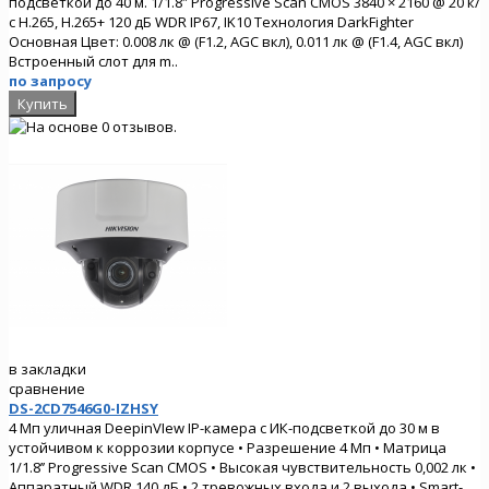
подсветкой до 40 м. 1/1.8″ Progressive Scan CMOS 3840 × 2160 @ 20 к/
с H.265, H.265+ 120 дБ WDR IP67, IK10 Технология DarkFighter
Основная Цвет: 0.008 лк @ (F1.2, AGC вкл), 0.011 лк @ (F1.4, AGC вкл)
Встроенный слот для m..
по запросу
в закладки
сравнение
DS-2CD7546G0-IZHSY
4 Мп уличная DeepinVIew IP-камера с ИК-подсветкой до 30 м в
устойчивом к коррозии корпусе • Разрешение 4 Мп • Матрица
1/1.8’’ Progressive Scan CMOS • Высокая чувствительность 0,002 лк •
Аппаратный WDR 140 дБ • 2 тревожных входа и 2 выхода • Smart-