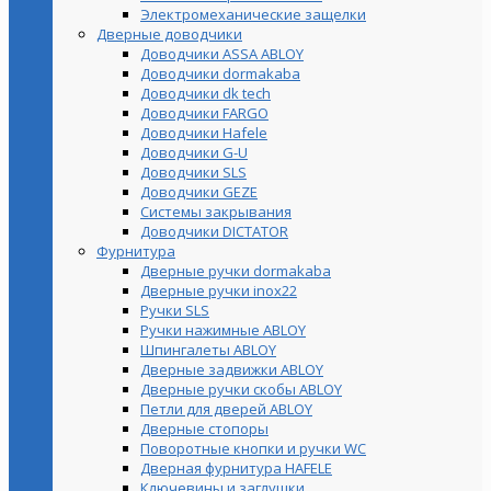
Электромеханические защелки
Дверные доводчики
Доводчики ASSA ABLOY
Доводчики dormakaba
Доводчики dk tech
Доводчики FARGO
Доводчики Hafele
Доводчики G-U
Доводчики SLS
Доводчики GEZE
Cистемы закрывания
Доводчики DICTATOR
Фурнитура
Дверные ручки dormakaba
Дверные ручки inox22
Ручки SLS
Ручки нажимные ABLOY
Шпингалеты ABLOY
Дверные задвижки ABLOY
Дверные ручки скобы ABLOY
Петли для дверей ABLOY
Дверные стопоры
Поворотные кнопки и ручки WC
Дверная фурнитура HAFELE
Ключевины и заглушки