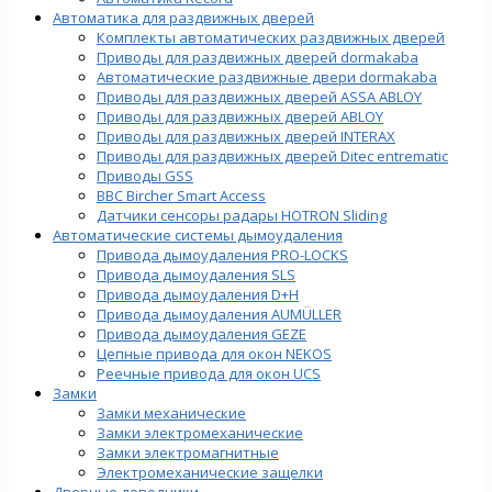
Автоматика для раздвижных дверей
Комплекты автоматических раздвижных дверей
Приводы для раздвижных дверей dormakaba
Автоматические раздвижные двери dormakaba
Приводы для раздвижных дверей ASSA ABLOY
Приводы для раздвижных дверей ABLOY
Приводы для раздвижных дверей INTERAX
Приводы для раздвижных дверей Ditec entrematic
Приводы GSS
BBC Bircher Smart Access
Датчики сенсоры радары HOTRON Sliding
Автоматические системы дымоудаления
Привода дымоудаления PRO-LOCKS
Привода дымоудаления SLS
Привода дымоудаления D+H
Привода дымоудаления AUMÜLLER
Привода дымоудаления GEZE
Цепные привода для окон NEKOS
Реечные привода для окон UСS
Замки
Замки механические
Замки электромеханические
Замки электромагнитные
Электромеханические защелки
Дверные доводчики