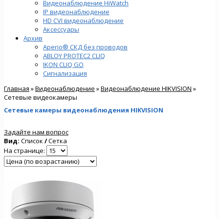
Видеонаблюдение HiWatch
IP видеонаблюдение
HD CVI видеонаблюдение
Аксессуары
Архив
Aperio® СКД без проводов
ABLOY PROTEC2 CLIQ
IKON CLIQ GO
Сигнализация
Главная
»
Видеонаблюдение
»
Видеонаблюдение HIKVISION
»
Сетевые видеокамеры
Сетевые камеры видеонаблюдения HIKVISION
Задайте нам вопрос
Вид:
Список
/
Сетка
На странице: