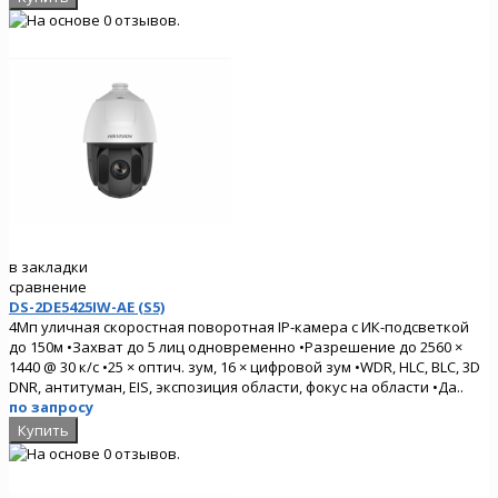
в закладки
сравнение
DS-2DE5425IW-AE (S5)
4Мп уличная скоростная поворотная IP-камера с ИК-подсветкой
до 150м •Захват до 5 лиц одновременно •Разрешение до 2560 ×
1440 @ 30 к/с •25 × оптич. зум, 16 × цифровой зум •WDR, HLC, BLC, 3D
DNR, антитуман, EIS, экспозиция области, фокус на области •Да..
по запросу