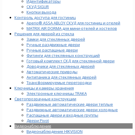
Идентификаторы
СКУД SIGUR
Кнопки выхода
Контроль доступа для гостиниц
Aperio® ASSA ABLOY СКУД для гостиниц и отелей
MATRIX AIR DORMA для мини-отелей и хостелов
Решения для дверей из стекла
Замки для стеклянных дверей
Ручные раздвижные двери
Ручные распашные двери
Фитинги для стеклянных конструкций
Готовый комплект СКД для стеклянной двери
Доводчики для стеклянных дверей
Автоматические приводы
Антипаника для стеклянных дверей
Трансформируемые перегородки
Ключницы и камеры хранения
Электронные ключницы TRAKA
Светопрозрачные конструкции
Раздвижные автоматические двери теплые
Раздвижные автоматические двери холодные
Распашные двери и входные группы
Двери Pivot
Видеонаблюдение
Видеонаблюдение HIKVISION