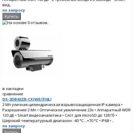
вид..
по запросу
в закладки
сравнение
DS-2DB4223I-CX(WE/316L)
2 Мп уличная цилиндрическая взрывозащищенная IP-камера •
Разрешение 2 Мп • Оптическое увеличение 23х • Аппаратный WDR
120 дБ • Smart видеоаналитика • Слот для microSD до 128 Гб •
Широкий температурный диапазон: -40 °C…+70 °C • IP68 • ..
по запросу