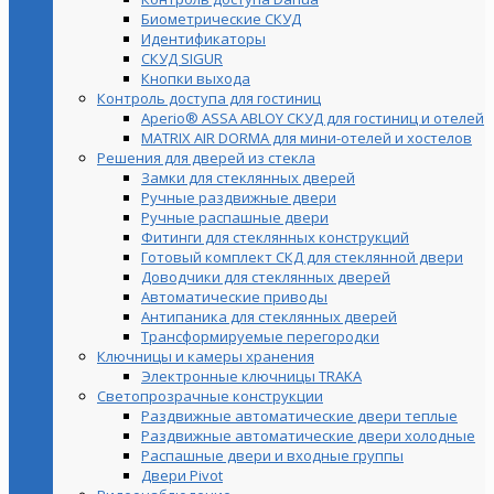
Биометрические СКУД
Идентификаторы
СКУД SIGUR
Кнопки выхода
Контроль доступа для гостиниц
Aperio® ASSA ABLOY СКУД для гостиниц и отелей
MATRIX AIR DORMA для мини-отелей и хостелов
Решения для дверей из стекла
Замки для стеклянных дверей
Ручные раздвижные двери
Ручные распашные двери
Фитинги для стеклянных конструкций
Готовый комплект СКД для стеклянной двери
Доводчики для стеклянных дверей
Автоматические приводы
Антипаника для стеклянных дверей
Трансформируемые перегородки
Ключницы и камеры хранения
Электронные ключницы TRAKA
Светопрозрачные конструкции
Раздвижные автоматические двери теплые
Раздвижные автоматические двери холодные
Распашные двери и входные группы
Двери Pivot