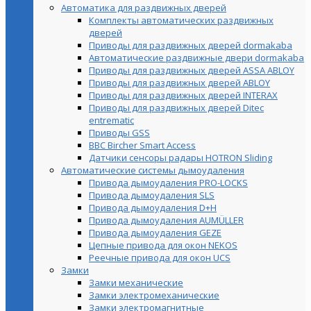
Автоматика для раздвижных дверей
Комплекты автоматических раздвижных
дверей
Приводы для раздвижных дверей dormakaba
Автоматические раздвижные двери dormakaba
Приводы для раздвижных дверей ASSA ABLOY
Приводы для раздвижных дверей ABLOY
Приводы для раздвижных дверей INTERAX
Приводы для раздвижных дверей Ditec
entrematic
Приводы GSS
BBC Bircher Smart Access
Датчики сенсоры радары HOTRON Sliding
Автоматические системы дымоудаления
Привода дымоудаления PRO-LOCKS
Привода дымоудаления SLS
Привода дымоудаления D+H
Привода дымоудаления AUMÜLLER
Привода дымоудаления GEZE
Цепные привода для окон NEKOS
Реечные привода для окон UСS
Замки
Замки механические
Замки электромеханические
Замки электромагнитные