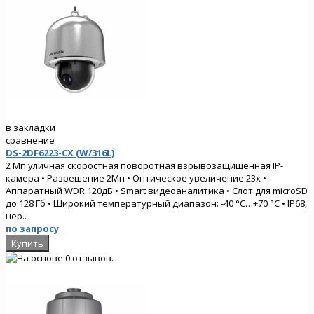
в закладки
сравнение
DS-2DF6223-CX (W/316L)
2 Мп уличная скоростная поворотная взрывозащищенная IP-
камера • Разрешение 2Мп • Оптическое увеличение 23х •
Аппаратный WDR 120дБ • Smart видеоаналитика • Слот для microSD
до 128 Гб • Широкий температурный диапазон: -40 °C…+70 °C • IP68,
нер..
по запросу