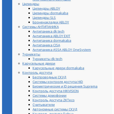
Цилиндры
Цилиндры ABLOY
Цилиндры dormakaba
Цилиндры SLS
Броненакладки ABLOY
Системы АНТИПАНИКА
Антипаника dk tech
Антипаника ABLOY EXIT
Антипаника dormakaba
Антипаника СISA
Антипаника ASSA ABLOY OneSystem
Турникеты
Турникеты dk tech
Карусельные двери
Карусельные двери dormakaba
Контроль доступа
Беспроводные СКУД
Системы контроля доступа HID
Биометрические и ID решения Suprema
Контроль доступа HIKVISION
Системы домофонии
Контроль доступа ZKTeco
Считыватели
Автономные системы СКУД
Контроль доступа Dahua