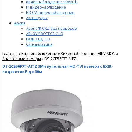
Видеонаблюдение HiWatch
IP видеонаблюдение
HD CVI видеонаблюдение
Аксессуары
Архив
Aperio® СКД без проводов
ABLOY PROTEC2 CLIQ
IKON CLIQ GO
Сигнализация
Главная
»
Видеонаблюдение
»
Видеонаблюдение HIKVISION
»
Аналоговые камеры
» DS-2CE56F7T-AITZ
DS-2CE56F7T-AITZ 3Мп купольная HD-TVI камера с EXIR-
подсветкой до 30м