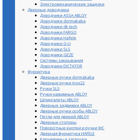
Электромеханические защелки
Дверные доводчики
Доводчики ASSA ABLOY
Доводчики dormakaba
Доводчики dk tech
Доводчики FARGO
Доводчики Hafele
Доводчики G-U
Доводчики SLS
Доводчики GEZE
Cистемы закрывания
Доводчики DICTATOR
Фурнитура
Дверные ручки dormakaba
Дверные ручки inox22
Ручки SLS
Ручки нажимные ABLOY
Шпингалеты ABLOY
Дверные задвижки ABLOY
Дверные ручки скобы ABLOY
Петли для дверей ABLOY
Дверные стопоры
Поворотные кнопки и ручки WC
Дверная фурнитура HAFELE
Ключевины и заглушки