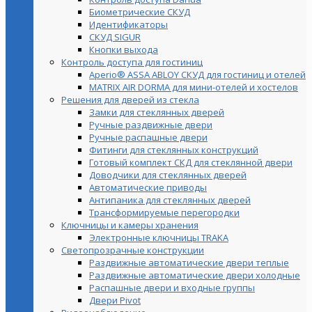
Биометрические СКУД
Идентификаторы
СКУД SIGUR
Кнопки выхода
Контроль доступа для гостиниц
Aperio® ASSA ABLOY СКУД для гостиниц и отелей
MATRIX AIR DORMA для мини-отелей и хостелов
Решения для дверей из стекла
Замки для стеклянных дверей
Ручные раздвижные двери
Ручные распашные двери
Фитинги для стеклянных конструкций
Готовый комплект СКД для стеклянной двери
Доводчики для стеклянных дверей
Автоматические приводы
Антипаника для стеклянных дверей
Трансформируемые перегородки
Ключницы и камеры хранения
Электронные ключницы TRAKA
Светопрозрачные конструкции
Раздвижные автоматические двери теплые
Раздвижные автоматические двери холодные
Распашные двери и входные группы
Двери Pivot