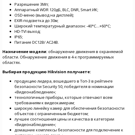
Разрешение 3Мп;
Аппаратный WDR 120дБ, BLC, DNR, Smart ИК;
OSD-меню (вывод на дисплей);
EXIR-подсветка до 30м;
Широкий температурный диапазон: -40°C…+60°C;
HD-TVI выход;
IP65;
Питание DC12В/ AC24B.
Назначение модели:
обнаружение движения в охраняемой
области. Обнаружение движения в 4-х программируемых
областях.
Выбирая продукцию Hikvision
получаете:
продукцию лидера, вошедшего в Топ-3 в рейтинге
безопасности Security 50, победителя в номинации
«Видеонаблюдение»;
технологичные приборы, которые отвечают всем
требованиям к видеокамерам;
широкую линейку камер для обеспечения безопасности
объектов с ограниченным бюджетом;
лучшее соотношения цены и качества в категории
«Видеонаблюдение»;
домашние комплексы безопасности для подключение к