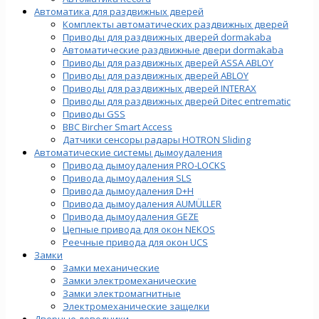
Автоматика для раздвижных дверей
Комплекты автоматических раздвижных дверей
Приводы для раздвижных дверей dormakaba
Автоматические раздвижные двери dormakaba
Приводы для раздвижных дверей ASSA ABLOY
Приводы для раздвижных дверей ABLOY
Приводы для раздвижных дверей INTERAX
Приводы для раздвижных дверей Ditec entrematic
Приводы GSS
BBC Bircher Smart Access
Датчики сенсоры радары HOTRON Sliding
Автоматические системы дымоудаления
Привода дымоудаления PRO-LOCKS
Привода дымоудаления SLS
Привода дымоудаления D+H
Привода дымоудаления AUMÜLLER
Привода дымоудаления GEZE
Цепные привода для окон NEKOS
Реечные привода для окон UСS
Замки
Замки механические
Замки электромеханические
Замки электромагнитные
Электромеханические защелки
Дверные доводчики