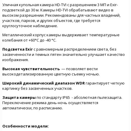
Уличная купольная камера HD-TVI с разрешением 3 МП и Exir-
подсветкой до 30 м. Камеры HD-TVI обрабатывают видео в
высоком разрешении. Рекомендованы для частных владений,
участков, парков, и других объектов, где требуется
круглосуточное наблюдение.
Металлический корпус камеры выдерживает температурные
колебания от +60°C до -40 °C.
Подсветка
Exir
с равномерным распределением света, без
засвеченности и темных пятен значительно улучшает качество
изображения.
Высокая чувствительность
— позволяет вести
высокодетализированную цветную съемку ночью.
Широкий динамический диапазон WDR
гарантирует четкую
картинку без засвеченных участков.
Защита камеры
по стандарту IP65 - абсолютная пылезащита.
Переключение режима день-ночь осуществляется
автоматически, по расписанию.
Особенности модели: