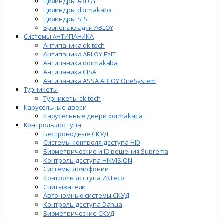
Цилиндры ABLOY
Цилиндры dormakaba
Цилиндры SLS
Броненакладки ABLOY
Системы АНТИПАНИКА
Антипаника dk tech
Антипаника ABLOY EXIT
Антипаника dormakaba
Антипаника СISA
Антипаника ASSA ABLOY OneSystem
Турникеты
Турникеты dk tech
Карусельные двери
Карусельные двери dormakaba
Контроль доступа
Беспроводные СКУД
Системы контроля доступа HID
Биометрические и ID решения Suprema
Контроль доступа HIKVISION
Системы домофонии
Контроль доступа ZKTeco
Считыватели
Автономные системы СКУД
Контроль доступа Dahua
Биометрические СКУД