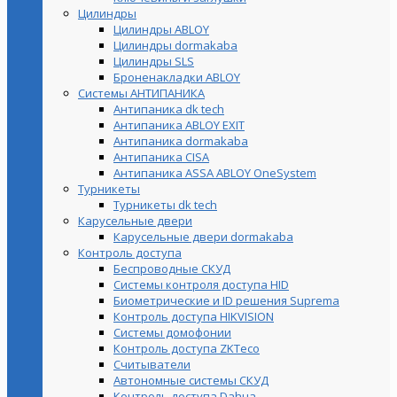
Цилиндры
Цилиндры ABLOY
Цилиндры dormakaba
Цилиндры SLS
Броненакладки ABLOY
Системы АНТИПАНИКА
Антипаника dk tech
Антипаника ABLOY EXIT
Антипаника dormakaba
Антипаника СISA
Антипаника ASSA ABLOY OneSystem
Турникеты
Турникеты dk tech
Карусельные двери
Карусельные двери dormakaba
Контроль доступа
Беспроводные СКУД
Системы контроля доступа HID
Биометрические и ID решения Suprema
Контроль доступа HIKVISION
Системы домофонии
Контроль доступа ZKTeco
Считыватели
Автономные системы СКУД
Контроль доступа Dahua