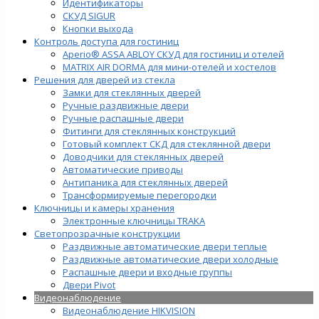
Идентификаторы
СКУД SIGUR
Кнопки выхода
Контроль доступа для гостиниц
Aperio® ASSA ABLOY СКУД для гостиниц и отелей
MATRIX AIR DORMA для мини-отелей и хостелов
Решения для дверей из стекла
Замки для стеклянных дверей
Ручные раздвижные двери
Ручные распашные двери
Фитинги для стеклянных конструкций
Готовый комплект СКД для стеклянной двери
Доводчики для стеклянных дверей
Автоматические приводы
Антипаника для стеклянных дверей
Трансформируемые перегородки
Ключницы и камеры хранения
Электронные ключницы TRAKA
Светопрозрачные конструкции
Раздвижные автоматические двери теплые
Раздвижные автоматические двери холодные
Распашные двери и входные группы
Двери Pivot
Видеонаблюдение
Видеонаблюдение HIKVISION