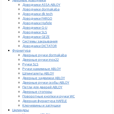
Доводчики ASSA ABLOY
Доводчики dormakaba
Доводчики dk tech
Доводчики FARGO
Доводчики Hafele
Доводчики G-U
Доводчики SLS
Доводчики GEZE
Cистемы закрывания
Доводчики DICTATOR
Фурнитура
Дверные ручки dormakaba
Дверные ручки inox22
Ручки SLS
Ручки нажимные ABLOY
Шпингалеты ABLOY
Дверные задвижки ABLOY
Дверные ручки скобы ABLOY
Петли для дверей ABLOY
Дверные стопоры
Поворотные кнопки и ручки WC
Дверная фурнитура HAFELE
Ключевины и заглушки
Цилиндры