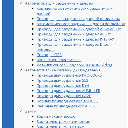
Автоматика для раздвижных дверей
Комплекты автоматических раздвижных
дверей
Приводы для раздвижных дверей dormakaba
Автоматические раздвижные двери dormakaba
Приводы для раздвижных дверей ASSA ABLOY
Приводы для раздвижных дверей ABLOY
Приводы для раздвижных дверей INTERAX
Приводы для раздвижных дверей Ditec
entrematic
Приводы GSS
BBC Bircher Smart Access
Датчики сенсоры радары HOTRON Sliding
Автоматические системы дымоудаления
Привода дымоудаления PRO-LOCKS
Привода дымоудаления SLS
Привода дымоудаления D+H
Привода дымоудаления AUMÜLLER
Привода дымоудаления GEZE
Цепные привода для окон NEKOS
Реечные привода для окон UСS
Замки
Замки механические
Замки электромеханические
Замки электромагнитные