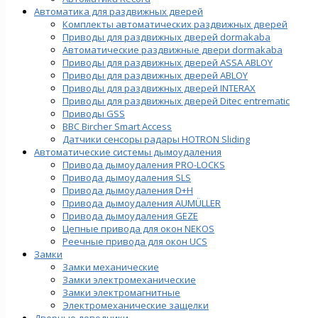
Автоматика для раздвижных дверей
Комплекты автоматических раздвижных дверей
Приводы для раздвижных дверей dormakaba
Автоматические раздвижные двери dormakaba
Приводы для раздвижных дверей ASSA ABLOY
Приводы для раздвижных дверей ABLOY
Приводы для раздвижных дверей INTERAX
Приводы для раздвижных дверей Ditec entrematic
Приводы GSS
BBC Bircher Smart Access
Датчики сенсоры радары HOTRON Sliding
Автоматические системы дымоудаления
Привода дымоудаления PRO-LOCKS
Привода дымоудаления SLS
Привода дымоудаления D+H
Привода дымоудаления AUMÜLLER
Привода дымоудаления GEZE
Цепные привода для окон NEKOS
Реечные привода для окон UСS
Замки
Замки механические
Замки электромеханические
Замки электромагнитные
Электромеханические защелки
Дверные доводчики