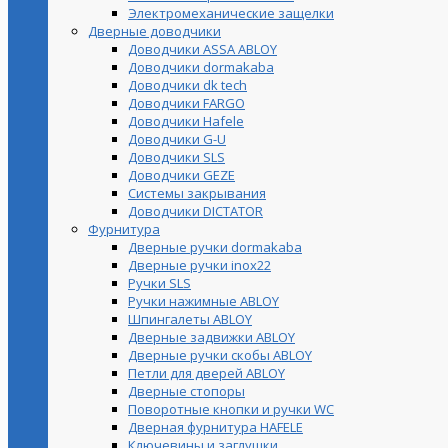
Электромеханические защелки
Дверные доводчики
Доводчики ASSA ABLOY
Доводчики dormakaba
Доводчики dk tech
Доводчики FARGO
Доводчики Hafele
Доводчики G-U
Доводчики SLS
Доводчики GEZE
Cистемы закрывания
Доводчики DICTATOR
Фурнитура
Дверные ручки dormakaba
Дверные ручки inox22
Ручки SLS
Ручки нажимные ABLOY
Шпингалеты ABLOY
Дверные задвижки ABLOY
Дверные ручки скобы ABLOY
Петли для дверей ABLOY
Дверные стопоры
Поворотные кнопки и ручки WC
Дверная фурнитура HAFELE
Ключевины и заглушки