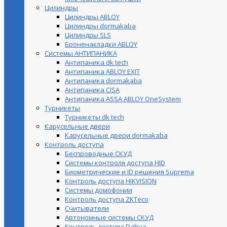
Цилиндры
Цилиндры ABLOY
Цилиндры dormakaba
Цилиндры SLS
Броненакладки ABLOY
Системы АНТИПАНИКА
Антипаника dk tech
Антипаника ABLOY EXIT
Антипаника dormakaba
Антипаника СISA
Антипаника ASSA ABLOY OneSystem
Турникеты
Турникеты dk tech
Карусельные двери
Карусельные двери dormakaba
Контроль доступа
Беспроводные СКУД
Системы контроля доступа HID
Биометрические и ID решения Suprema
Контроль доступа HIKVISION
Системы домофонии
Контроль доступа ZKTeco
Считыватели
Автономные системы СКУД
Контроль доступа Dahua