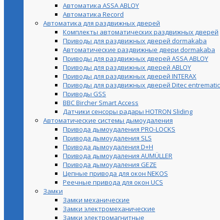
Автоматика ASSA ABLOY
Автоматика Record
Автоматика для раздвижных дверей
Комплекты автоматических раздвижных дверей
Приводы для раздвижных дверей dormakaba
Автоматические раздвижные двери dormakaba
Приводы для раздвижных дверей ASSA ABLOY
Приводы для раздвижных дверей ABLOY
Приводы для раздвижных дверей INTERAX
Приводы для раздвижных дверей Ditec entrematic
Приводы GSS
BBC Bircher Smart Access
Датчики сенсоры радары HOTRON Sliding
Автоматические системы дымоудаления
Привода дымоудаления PRO-LOCKS
Привода дымоудаления SLS
Привода дымоудаления D+H
Привода дымоудаления AUMÜLLER
Привода дымоудаления GEZE
Цепные привода для окон NEKOS
Реечные привода для окон UСS
Замки
Замки механические
Замки электромеханические
Замки электромагнитные