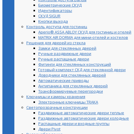
Биометрические СКУД
Идентификаторы
СКУД SIGUR
Кнопки выхода
Контроль доступа для гостиниц
Aperio® ASSA ABLOY СКУД для гостиниц и отелей
MATRIX AIR DORMA для мини-отелей и хостелов
Решения для дверей из стекла
Замки для стеклянных дверей
Ручные раздвижные двери
Ручные распашные двери
Фитинги для стеклянных конструкций
Готовый комплект СКД для стеклянной двери
Доводчики для стеклянных дверей
Автоматические приводы
Антипаника для стеклянных дверей
Трансформируемые перегородки
Ключницы и камеры хранения
Электронные ключницы TRAKA
Светопрозрачные конструкции
Раздвижные автоматические двери теплые
Раздвижные автоматические двери холодные
Распашные двери и входные группы
Двери Pivot