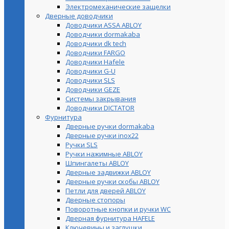
Электромеханические защелки
Дверные доводчики
Доводчики ASSA ABLOY
Доводчики dormakaba
Доводчики dk tech
Доводчики FARGO
Доводчики Hafele
Доводчики G-U
Доводчики SLS
Доводчики GEZE
Cистемы закрывания
Доводчики DICTATOR
Фурнитура
Дверные ручки dormakaba
Дверные ручки inox22
Ручки SLS
Ручки нажимные ABLOY
Шпингалеты ABLOY
Дверные задвижки ABLOY
Дверные ручки скобы ABLOY
Петли для дверей ABLOY
Дверные стопоры
Поворотные кнопки и ручки WC
Дверная фурнитура HAFELE
Ключевины и заглушки