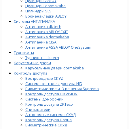
Цилиндры ABLOY
Цилиндры dormakaba
Цилиндры SLS
Броненакладки ABLOY
Системы АНТИПАНИКА
Антипаника dk tech
Антипаника ABLOY EXIT
Антипаника dormakaba
Антипаника СISA
Антипаника ASSA ABLOY OneSystem
Турникеты
Турникеты dk tech
Карусельные двери
Карусельные двери dormakaba
Контроль доступа
Беспроводные СКУД
Системы контроля доступа HID
Биометрические и ID решения Suprema
Контроль доступа HIKVISION
Системы домофонии
Контроль доступа ZKTeco
Считыватели
Автономные системы СКУД
Контроль доступа Dahua
Биометрические СКУД