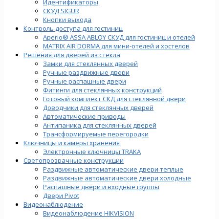
Идентификаторы
СКУД SIGUR
Кнопки выхода
Контроль доступа для гостиниц
Aperio® ASSA ABLOY СКУД для гостиниц и отелей
MATRIX AIR DORMA для мини-отелей и хостелов
Решения для дверей из стекла
Замки для стеклянных дверей
Ручные раздвижные двери
Ручные распашные двери
Фитинги для стеклянных конструкций
Готовый комплект СКД для стеклянной двери
Доводчики для стеклянных дверей
Автоматические приводы
Антипаника для стеклянных дверей
Трансформируемые перегородки
Ключницы и камеры хранения
Электронные ключницы TRAKA
Светопрозрачные конструкции
Раздвижные автоматические двери теплые
Раздвижные автоматические двери холодные
Распашные двери и входные группы
Двери Pivot
Видеонаблюдение
Видеонаблюдение HIKVISION