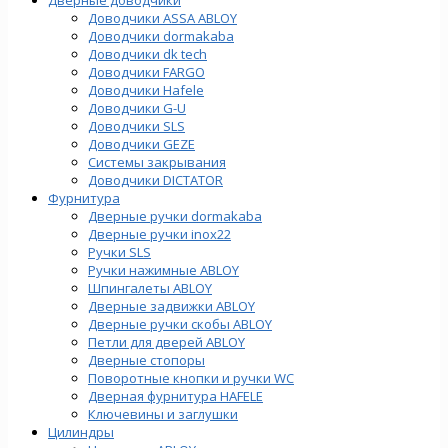
Доводчики ASSA ABLOY
Доводчики dormakaba
Доводчики dk tech
Доводчики FARGO
Доводчики Hafele
Доводчики G-U
Доводчики SLS
Доводчики GEZE
Cистемы закрывания
Доводчики DICTATOR
Фурнитура
Дверные ручки dormakaba
Дверные ручки inox22
Ручки SLS
Ручки нажимные ABLOY
Шпингалеты ABLOY
Дверные задвижки ABLOY
Дверные ручки скобы ABLOY
Петли для дверей ABLOY
Дверные стопоры
Поворотные кнопки и ручки WC
Дверная фурнитура HAFELE
Ключевины и заглушки
Цилиндры