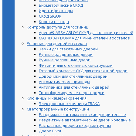
Биометрические СКУД
Идентификаторы
СКУД SIGUR
Кнопки выхода
Контроль доступа для гостиниц
Aperio® ASSA ABLOY СКУД для гостиниц и отелей
MATRIX AIR DORMA для мини-отелей и хостелов
Решения для дверей из стекла
Замки для стеклянных дверей
Ручные раздвижные двери
Ручные распашные двери
Фитинги для стеклянных конструкций
Готовый комплект СКД для стеклянной двери
Доводчики для стеклянных дверей
Автоматические приводы
Антипаника для стеклянных дверей
Трансформируемые перегородки
Ключницы и камеры хранения
Электронные ключницы TRAKA
Светопрозрачные конструкции
Раздвижные автоматические двери теплые
Раздвижные автоматические двери холодные
Распашные двери и входные группы
Двери Pivot