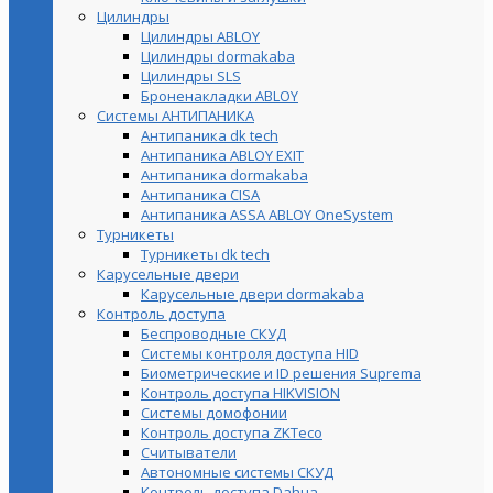
Цилиндры
Цилиндры ABLOY
Цилиндры dormakaba
Цилиндры SLS
Броненакладки ABLOY
Системы АНТИПАНИКА
Антипаника dk tech
Антипаника ABLOY EXIT
Антипаника dormakaba
Антипаника СISA
Антипаника ASSA ABLOY OneSystem
Турникеты
Турникеты dk tech
Карусельные двери
Карусельные двери dormakaba
Контроль доступа
Беспроводные СКУД
Системы контроля доступа HID
Биометрические и ID решения Suprema
Контроль доступа HIKVISION
Системы домофонии
Контроль доступа ZKTeco
Считыватели
Автономные системы СКУД
Контроль доступа Dahua