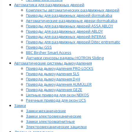
Автоматика для раздвижных дверей
Комплекты автоматических раздвижных дверей
Приводы для раздвижных дверей dormakaba
Автоматические раздвижные двери dormakaba
Приводы для раздвижных дверей ASSA ABLOY
Приводы для раздвижных дверей ABLOY
Приводы для раздвижных дверей INTERAX
Приводы для раздвижных дверей Ditec entrematic
Приводы GSS
BBC Bircher Smart Access
Датчики сенсоры радары HOTRON Sliding
Автоматические системы дымоудаления
Привода дымоудаления PRO-LOCKS
Привода дымоудаления SLS
Привода дымоудаления D+H
Привода дымоудаления AUMÜLLER
Привода дымоудаления GEZE
Цепные привода для окон NEKOS
Реечные привода для окон UСS
Замки
Замки механические
Замки электромеханические
Замки электромагнитные
Электромеханические защелки
Дверные доводчики