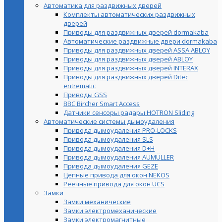
Автоматика для раздвижных дверей
Комплекты автоматических раздвижных
дверей
Приводы для раздвижных дверей dormakaba
Автоматические раздвижные двери dormakaba
Приводы для раздвижных дверей ASSA ABLOY
Приводы для раздвижных дверей ABLOY
Приводы для раздвижных дверей INTERAX
Приводы для раздвижных дверей Ditec
entrematic
Приводы GSS
BBC Bircher Smart Access
Датчики сенсоры радары HOTRON Sliding
Автоматические системы дымоудаления
Привода дымоудаления PRO-LOCKS
Привода дымоудаления SLS
Привода дымоудаления D+H
Привода дымоудаления AUMÜLLER
Привода дымоудаления GEZE
Цепные привода для окон NEKOS
Реечные привода для окон UСS
Замки
Замки механические
Замки электромеханические
Замки электромагнитные