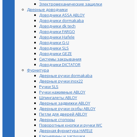
Электромеханические защелки
Дверные доводчики
Доводчики ASSA ABLOY
Доводчики dormakaba
Доводчики dk tech
Доводчики FARGO
Доводчики Hafele
Доводчики G-U
Доводчики SLS
Доводчики GEZE
Cистемы закрывания
Доводчики DICTATOR
Фурнитура
Дверные ручки dormakaba
Дверные ручки inox22
Ручки SLS
Ручки нажимные ABLOY
Шпингалеты ABLOY
Дверные задвижки ABLOY
Дверные ручки скобы ABLOY
Петли для дверей ABLOY
Дверные стопоры
Поворотные кнопки и ручки WC
Дверная фурнитура HAFELE
Ключевины и заглушки