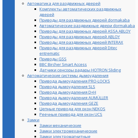
Автоматика для раздвижных дверей
Комплекты автоматических раздвижных
дверей
Приводы для раздвижных дверей dormakaba
Автоматические раздвижные двери dormakaba
Приводы для раздвижных дверей ASSA ABLOY
Приводы для раздвижных дверей ABLOY
Приводы для раздвижных дверей INTERAX
Приводы для раздвижных дверей Ditec
entrematic
Приводы GSS
BBC Bircher Smart Access
Датчики сенсоры радары HOTRON Sliding
Автоматические системы дымоудаления
Привода дымоудаления PRO-LOCKS
Привода дымоудаления SLS
Привода дымоудаления D+H
Привода дымоудаления AUMÜLLER
Привода дымоудаления GEZE
Цепные привода для окон NEKOS
Реечные привода для окон UСS
Замки
Замки механические
Замки электромеханические
Замки электромагнитные