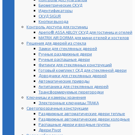
Биометрические СКУД
Идентификаторы
СКУД SIGUR
Кнопки выхода
Контроль доступа для гостиниц
Aperio® ASSA ABLOY СКУД для гостиниц и отелей
MATRIX AIR DORMA для мини-отелей и хостелов
Решения для дверей из стекла
Замки для стеклянных дверей
Ручные раздвижные двери
Ручные распашные двери
Фитинги для стеклянных конструкций
Готовый комплект СКД для стеклянной двери
Доводчики для стеклянных дверей
Автоматические приводы
Антипаника для стеклянных дверей
Трансформируемые перегородки
Ключницы и камеры хранения
Электронные ключницы TRAKA
Светопрозрачные конструкции
Раздвижные автоматические двери теплые
Раздвижные автоматические двери холодные
Распашные двери и входные группы
Двери Pivot