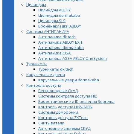
Цилиндры
Цилиндры ABLOY
Цилиндры dormakaba
Цилиндры SLS
Броненакладки ABLOY
Системы АНТИПАНИКА
Антипаника dk tech
Антипаника ABLOY EXIT
Антипаника dormakaba
Антипаника СISA
Антипаника ASSA ABLOY OneSystem
Турникеты
Турникеты dk tech
Карусельные двери
Карусельные двери dormakaba
Контроль доступа
Беспроводные СКУД
Системы контроля доступа HID
Биометрические и ID решения Suprema
Контроль доступа HIKVISION
Системы домофонии
Контроль доступа ZKTeco
Считыватели
Автономные системы СКУД
Контроль доступа Dahua