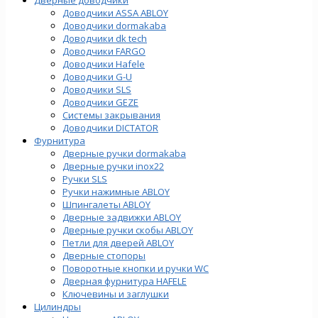
Доводчики ASSA ABLOY
Доводчики dormakaba
Доводчики dk tech
Доводчики FARGO
Доводчики Hafele
Доводчики G-U
Доводчики SLS
Доводчики GEZE
Cистемы закрывания
Доводчики DICTATOR
Фурнитура
Дверные ручки dormakaba
Дверные ручки inox22
Ручки SLS
Ручки нажимные ABLOY
Шпингалеты ABLOY
Дверные задвижки ABLOY
Дверные ручки скобы ABLOY
Петли для дверей ABLOY
Дверные стопоры
Поворотные кнопки и ручки WC
Дверная фурнитура HAFELE
Ключевины и заглушки
Цилиндры