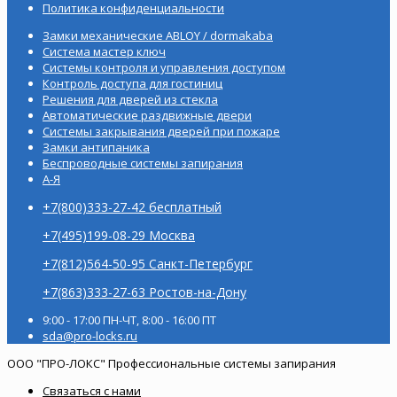
Политика конфиденциальности
Замки механические ABLOY / dormakaba
Система мастер ключ
Системы контроля и управления доступом
Контроль доступа для гостиниц
Решения для дверей из стекла
Автоматические раздвижные двери
Системы закрывания дверей при пожаре
Замки антипаника
Беспроводные системы запирания
А-Я
+7(800)333-27-42 бесплатный
+7(495)199-08-29 Москва
+7(812)564-50-95 Санкт-Петербург
+7(863)333-27-63 Ростов-на-Дону
9:00 - 17:00 ПН-ЧТ, 8:00 - 16:00 ПТ
sda@pro-locks.ru
ООО "ПРО-ЛОКС" Профессиональные системы запирания
Связаться с нами