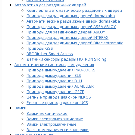
Автоматика для раздвижных дверей
Комплекты автоматических раздвижных дверей
Приводы для раздвижных дверей dormakaba
Автоматические раздвижные двери dormakaba
Приводы для раздвижных дверей ASSA ABLOY
Приводы для раздвижных дверей ABLOY
Приводы для раздвижных дверей INTERAX
Приводы для раздвижных дверей Ditec entrematic
Приводы GSS
BBC Bircher Smart Access
Датчики сенсоры радары HOTRON Sliding
Автоматические системы дымоудаления
Привода дымоудаления PRO-LOCKS
Привода дымоудаления SLS
Привода дымоудаления D+H
Привода дымоудаления AUMÜLLER
Привода дымоудаления GEZE
Цепные привода для окон NEKOS
Реечные привода для окон UСS
Замки
Замки механические
Замки электромеханические
Замки электромагнитные
Электромеханические защелки
Дверные доводчики