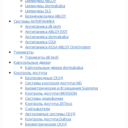
Цилиндры ABLOY
Цилиндры dormakaba
Цилиндры SLS
Броненакладки ABLOY
Системы АНТИПАНИКА
Антипаника dk tech
Антипаника ABLOY EXIT
Антипаника dormakaba
Антипаника СISA
Антипаника ASSA ABLOY OneSystem
Турникеты
Турникеты dk tech
Карусельные двери
Карусельные двери dormakaba
Контроль доступа
Беспроводные СКУД
Системы контроля доступа HID
Биометрические и ID решения Suprema
Контроль доступа HIKVISION
Системы домофонии
Контроль доступа ZKTeco
Считыватели
Автономные системы СКУД
Контроль доступа Dahua
Биометрические СКУД