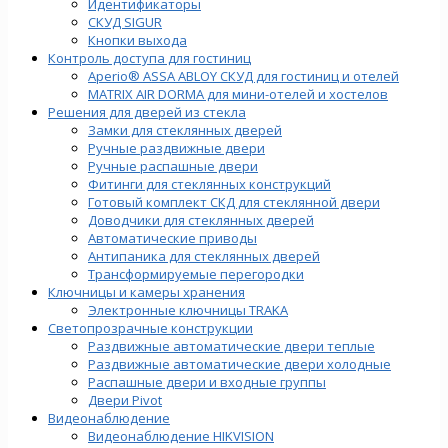
Идентификаторы
СКУД SIGUR
Кнопки выхода
Контроль доступа для гостиниц
Aperio® ASSA ABLOY СКУД для гостиниц и отелей
MATRIX AIR DORMA для мини-отелей и хостелов
Решения для дверей из стекла
Замки для стеклянных дверей
Ручные раздвижные двери
Ручные распашные двери
Фитинги для стеклянных конструкций
Готовый комплект СКД для стеклянной двери
Доводчики для стеклянных дверей
Автоматические приводы
Антипаника для стеклянных дверей
Трансформируемые перегородки
Ключницы и камеры хранения
Электронные ключницы TRAKA
Светопрозрачные конструкции
Раздвижные автоматические двери теплые
Раздвижные автоматические двери холодные
Распашные двери и входные группы
Двери Pivot
Видеонаблюдение
Видеонаблюдение HIKVISION