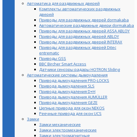
Автоматика для раздвижных дверей
Комплекты автоматических раздвижных
дверей
Приводы для раздвижных дверей dormakaba
Автоматические раздвижные двери dormakaba
Приводы для раздвижных дверей ASSA ABLOY
Приводы для раздвижных дверей ABLOY
Приводы для раздвижных дверей INTERAX
Приводы для раздвижных дверей Ditec
entrematic
Приводы GSS
BBC Bircher Smart Access
Датчики сенсоры радары HOTRON Sliding
Автоматические системы дымоудаления
Привода дымоудаления PRO-LOCKS
Привода дымоудаления SLS
Привода дымоудаления D+H
Привода дымоудаления AUMÜLLER
Привода дымоудаления GEZE
Цепные привода для окон NEKOS
Реечные привода для окон UСS
Замки
Замки механические
Замки электромеханические
Замки электромагнитные