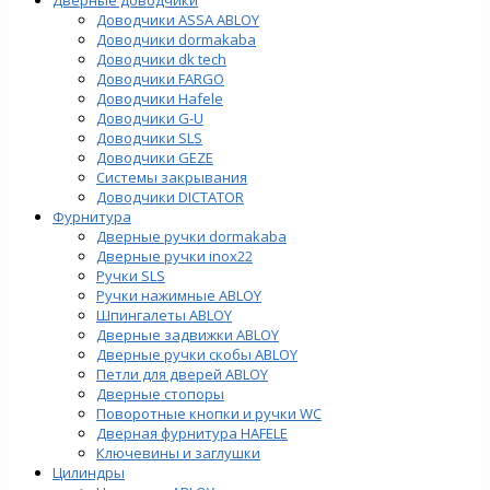
Доводчики ASSA ABLOY
Доводчики dormakaba
Доводчики dk tech
Доводчики FARGO
Доводчики Hafele
Доводчики G-U
Доводчики SLS
Доводчики GEZE
Cистемы закрывания
Доводчики DICTATOR
Фурнитура
Дверные ручки dormakaba
Дверные ручки inox22
Ручки SLS
Ручки нажимные ABLOY
Шпингалеты ABLOY
Дверные задвижки ABLOY
Дверные ручки скобы ABLOY
Петли для дверей ABLOY
Дверные стопоры
Поворотные кнопки и ручки WC
Дверная фурнитура HAFELE
Ключевины и заглушки
Цилиндры