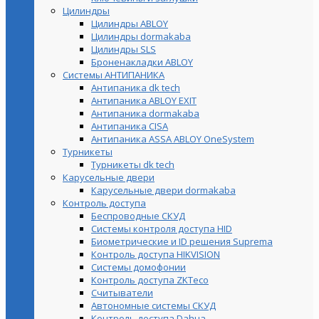
Цилиндры
Цилиндры ABLOY
Цилиндры dormakaba
Цилиндры SLS
Броненакладки ABLOY
Системы АНТИПАНИКА
Антипаника dk tech
Антипаника ABLOY EXIT
Антипаника dormakaba
Антипаника СISA
Антипаника ASSA ABLOY OneSystem
Турникеты
Турникеты dk tech
Карусельные двери
Карусельные двери dormakaba
Контроль доступа
Беспроводные СКУД
Системы контроля доступа HID
Биометрические и ID решения Suprema
Контроль доступа HIKVISION
Системы домофонии
Контроль доступа ZKTeco
Считыватели
Автономные системы СКУД
Контроль доступа Dahua