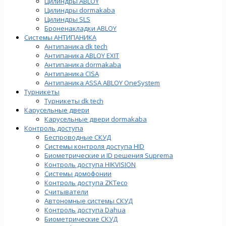
Цилиндры ABLOY
Цилиндры dormakaba
Цилиндры SLS
Броненакладки ABLOY
Системы АНТИПАНИКА
Антипаника dk tech
Антипаника ABLOY EXIT
Антипаника dormakaba
Антипаника СISA
Антипаника ASSA ABLOY OneSystem
Турникеты
Турникеты dk tech
Карусельные двери
Карусельные двери dormakaba
Контроль доступа
Беспроводные СКУД
Системы контроля доступа HID
Биометрические и ID решения Suprema
Контроль доступа HIKVISION
Системы домофонии
Контроль доступа ZKTeco
Считыватели
Автономные системы СКУД
Контроль доступа Dahua
Биометрические СКУД