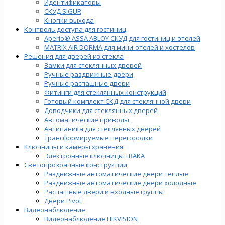
Идентификаторы
СКУД SIGUR
Кнопки выхода
Контроль доступа для гостиниц
Aperio® ASSA ABLOY СКУД для гостиниц и отелей
MATRIX AIR DORMA для мини-отелей и хостелов
Решения для дверей из стекла
Замки для стеклянных дверей
Ручные раздвижные двери
Ручные распашные двери
Фитинги для стеклянных конструкций
Готовый комплект СКД для стеклянной двери
Доводчики для стеклянных дверей
Автоматические приводы
Антипаника для стеклянных дверей
Трансформируемые перегородки
Ключницы и камеры хранения
Электронные ключницы TRAKA
Светопрозрачные конструкции
Раздвижные автоматические двери теплые
Раздвижные автоматические двери холодные
Распашные двери и входные группы
Двери Pivot
Видеонаблюдение
Видеонаблюдение HIKVISION