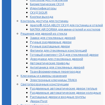
Биометрические СКУД
Идентификаторы
СКУД SIGUR
Кнопки выхода
Контроль доступа для гостиниц
Aperio® ASSA ABLOY СКУД для гостиниц и отелей
MATRIX AIR DORMA для мини-отелей и хостелов
Решения для дверей из стекла
Замки для стеклянных дверей
Ручные раздвижные двери
Ручные распашные двери
Фитинги для стеклянных конструкций
Готовый комплект СКД для стеклянной двери
Доводчики для стеклянных дверей
Автоматические приводы
Антипаника для стеклянных дверей
Трансформируемые перегородки
Ключницы и камеры хранения
Электронные ключницы TRAKA
Светопрозрачные конструкции
Раздвижные автоматические двери теплые
Раздвижные автоматические двери холодные
Распашные двери и входные группы
Двери Pivot