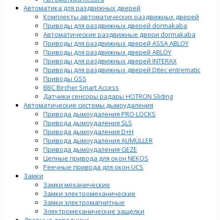
Автоматика для раздвижных дверей
Комплекты автоматических раздвижных дверей
Приводы для раздвижных дверей dormakaba
Автоматические раздвижные двери dormakaba
Приводы для раздвижных дверей ASSA ABLOY
Приводы для раздвижных дверей ABLOY
Приводы для раздвижных дверей INTERAX
Приводы для раздвижных дверей Ditec entrematic
Приводы GSS
BBC Bircher Smart Access
Датчики сенсоры радары HOTRON Sliding
Автоматические системы дымоудаления
Привода дымоудаления PRO-LOCKS
Привода дымоудаления SLS
Привода дымоудаления D+H
Привода дымоудаления AUMÜLLER
Привода дымоудаления GEZE
Цепные привода для окон NEKOS
Реечные привода для окон UСS
Замки
Замки механические
Замки электромеханические
Замки электромагнитные
Электромеханические защелки
Дверные доводчики