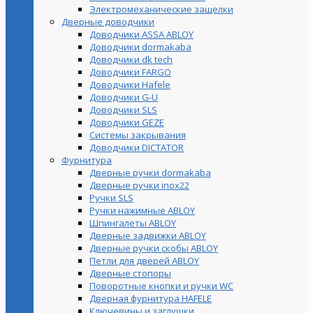
Электромеханические защелки
Дверные доводчики
Доводчики ASSA ABLOY
Доводчики dormakaba
Доводчики dk tech
Доводчики FARGO
Доводчики Hafele
Доводчики G-U
Доводчики SLS
Доводчики GEZE
Cистемы закрывания
Доводчики DICTATOR
Фурнитура
Дверные ручки dormakaba
Дверные ручки inox22
Ручки SLS
Ручки нажимные ABLOY
Шпингалеты ABLOY
Дверные задвижки ABLOY
Дверные ручки скобы ABLOY
Петли для дверей ABLOY
Дверные стопоры
Поворотные кнопки и ручки WC
Дверная фурнитура HAFELE
Ключевины и заглушки