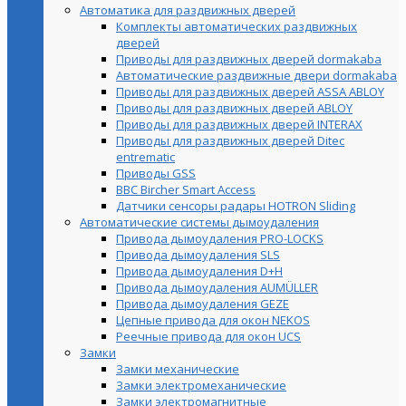
Автоматика для раздвижных дверей
Комплекты автоматических раздвижных
дверей
Приводы для раздвижных дверей dormakaba
Автоматические раздвижные двери dormakaba
Приводы для раздвижных дверей ASSA ABLOY
Приводы для раздвижных дверей ABLOY
Приводы для раздвижных дверей INTERAX
Приводы для раздвижных дверей Ditec
entrematic
Приводы GSS
BBC Bircher Smart Access
Датчики сенсоры радары HOTRON Sliding
Автоматические системы дымоудаления
Привода дымоудаления PRO-LOCKS
Привода дымоудаления SLS
Привода дымоудаления D+H
Привода дымоудаления AUMÜLLER
Привода дымоудаления GEZE
Цепные привода для окон NEKOS
Реечные привода для окон UСS
Замки
Замки механические
Замки электромеханические
Замки электромагнитные