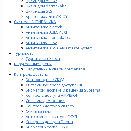
Цилиндры ABLOY
Цилиндры dormakaba
Цилиндры SLS
Броненакладки ABLOY
Системы АНТИПАНИКА
Антипаника dk tech
Антипаника ABLOY EXIT
Антипаника dormakaba
Антипаника СISA
Антипаника ASSA ABLOY OneSystem
Турникеты
Турникеты dk tech
Карусельные двери
Карусельные двери dormakaba
Контроль доступа
Беспроводные СКУД
Системы контроля доступа HID
Биометрические и ID решения Suprema
Контроль доступа HIKVISION
Системы домофонии
Контроль доступа ZKTeco
Считыватели
Автономные системы СКУД
Контроль доступа Dahua
Биометрические СКУД