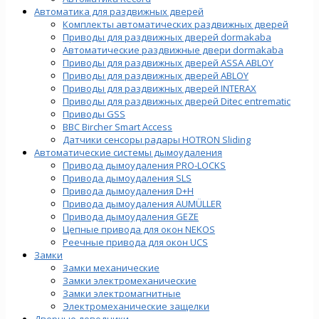
Автоматика для раздвижных дверей
Комплекты автоматических раздвижных дверей
Приводы для раздвижных дверей dormakaba
Автоматические раздвижные двери dormakaba
Приводы для раздвижных дверей ASSA ABLOY
Приводы для раздвижных дверей ABLOY
Приводы для раздвижных дверей INTERAX
Приводы для раздвижных дверей Ditec entrematic
Приводы GSS
BBC Bircher Smart Access
Датчики сенсоры радары HOTRON Sliding
Автоматические системы дымоудаления
Привода дымоудаления PRO-LOCKS
Привода дымоудаления SLS
Привода дымоудаления D+H
Привода дымоудаления AUMÜLLER
Привода дымоудаления GEZE
Цепные привода для окон NEKOS
Реечные привода для окон UСS
Замки
Замки механические
Замки электромеханические
Замки электромагнитные
Электромеханические защелки
Дверные доводчики