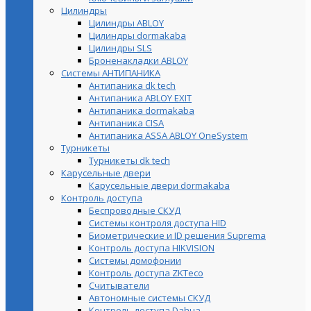
Цилиндры
Цилиндры ABLOY
Цилиндры dormakaba
Цилиндры SLS
Броненакладки ABLOY
Системы АНТИПАНИКА
Антипаника dk tech
Антипаника ABLOY EXIT
Антипаника dormakaba
Антипаника СISA
Антипаника ASSA ABLOY OneSystem
Турникеты
Турникеты dk tech
Карусельные двери
Карусельные двери dormakaba
Контроль доступа
Беспроводные СКУД
Системы контроля доступа HID
Биометрические и ID решения Suprema
Контроль доступа HIKVISION
Системы домофонии
Контроль доступа ZKTeco
Считыватели
Автономные системы СКУД
Контроль доступа Dahua