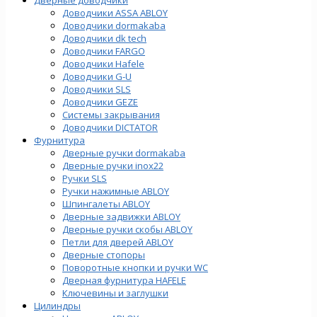
Доводчики ASSA ABLOY
Доводчики dormakaba
Доводчики dk tech
Доводчики FARGO
Доводчики Hafele
Доводчики G-U
Доводчики SLS
Доводчики GEZE
Cистемы закрывания
Доводчики DICTATOR
Фурнитура
Дверные ручки dormakaba
Дверные ручки inox22
Ручки SLS
Ручки нажимные ABLOY
Шпингалеты ABLOY
Дверные задвижки ABLOY
Дверные ручки скобы ABLOY
Петли для дверей ABLOY
Дверные стопоры
Поворотные кнопки и ручки WC
Дверная фурнитура HAFELE
Ключевины и заглушки
Цилиндры