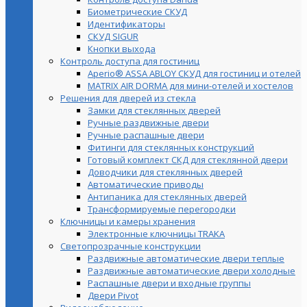
Биометрические СКУД
Идентификаторы
СКУД SIGUR
Кнопки выхода
Контроль доступа для гостиниц
Aperio® ASSA ABLOY СКУД для гостиниц и отелей
MATRIX AIR DORMA для мини-отелей и хостелов
Решения для дверей из стекла
Замки для стеклянных дверей
Ручные раздвижные двери
Ручные распашные двери
Фитинги для стеклянных конструкций
Готовый комплект СКД для стеклянной двери
Доводчики для стеклянных дверей
Автоматические приводы
Антипаника для стеклянных дверей
Трансформируемые перегородки
Ключницы и камеры хранения
Электронные ключницы TRAKA
Светопрозрачные конструкции
Раздвижные автоматические двери теплые
Раздвижные автоматические двери холодные
Распашные двери и входные группы
Двери Pivot