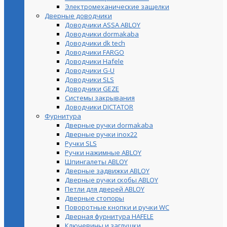
Электромеханические защелки
Дверные доводчики
Доводчики ASSA ABLOY
Доводчики dormakaba
Доводчики dk tech
Доводчики FARGO
Доводчики Hafele
Доводчики G-U
Доводчики SLS
Доводчики GEZE
Cистемы закрывания
Доводчики DICTATOR
Фурнитура
Дверные ручки dormakaba
Дверные ручки inox22
Ручки SLS
Ручки нажимные ABLOY
Шпингалеты ABLOY
Дверные задвижки ABLOY
Дверные ручки скобы ABLOY
Петли для дверей ABLOY
Дверные стопоры
Поворотные кнопки и ручки WC
Дверная фурнитура HAFELE
Ключевины и заглушки