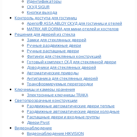
Идентификаторы
СКУД SIGUR
Кнопки выхода
Контроль доступа для гостиниц
Aperio® ASSA ABLOY СКУД для гостиниц и отелей
MATRIX AIR DORMA для мини-отелей и хостелов
Решения для дверей из стекла
Замки для стеклянных дверей
Ручные раздвижные двери
Ручные распашные двери
Фитинги для стеклянных конструкций
Готовый комплект СКД для стеклянной двери
Доводчики для стеклянных дверей
Автоматические приводы
Антипаника для стеклянных дверей
Трансформируемые перегородки
Ключницы и камеры хранения
Электронные ключницы TRAKA
Светопрозрачные конструкции
Раздвижные автоматические двери теплые
Раздвижные автоматические двери холодные
Распашные двери и входные группы
Двери Pivot
Видеонаблюдение
Видеонаблюдение HIKVISION