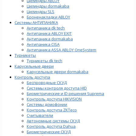
Цилиндры ABLOY
Цилиндры dormakaba
Цилиндры SLS
Броненакладки ABLOY
Системы АНТИПАНИКА
Антипаника dk tech
Антипаника ABLOY EXIT
Антипаника dormakaba
Антипаника СISA
Антипаника ASSA ABLOY OneSystem
Турникеты
Турникеты dk tech
Карусельные двери
Карусельные двери dormakaba
Контроль доступа
Беспроводные СКУД
Системы контроля доступа HID
Биометрические и ID решения Suprema
Контроль доступа HIKVISION
Системы домофонии
Контроль доступа ZKTeco
Считыватели
Автономные системы СКУД
Контроль доступа Dahua
Биометрические СКУД