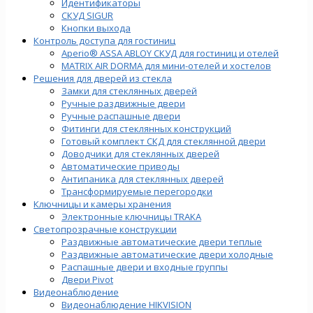
Идентификаторы
СКУД SIGUR
Кнопки выхода
Контроль доступа для гостиниц
Aperio® ASSA ABLOY СКУД для гостиниц и отелей
MATRIX AIR DORMA для мини-отелей и хостелов
Решения для дверей из стекла
Замки для стеклянных дверей
Ручные раздвижные двери
Ручные распашные двери
Фитинги для стеклянных конструкций
Готовый комплект СКД для стеклянной двери
Доводчики для стеклянных дверей
Автоматические приводы
Антипаника для стеклянных дверей
Трансформируемые перегородки
Ключницы и камеры хранения
Электронные ключницы TRAKA
Светопрозрачные конструкции
Раздвижные автоматические двери теплые
Раздвижные автоматические двери холодные
Распашные двери и входные группы
Двери Pivot
Видеонаблюдение
Видеонаблюдение HIKVISION