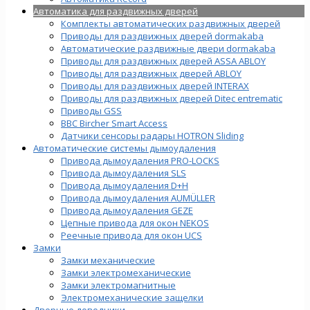
Автоматика для раздвижных дверей
Комплекты автоматических раздвижных дверей
Приводы для раздвижных дверей dormakaba
Автоматические раздвижные двери dormakaba
Приводы для раздвижных дверей ASSA ABLOY
Приводы для раздвижных дверей ABLOY
Приводы для раздвижных дверей INTERAX
Приводы для раздвижных дверей Ditec entrematic
Приводы GSS
BBC Bircher Smart Access
Датчики сенсоры радары HOTRON Sliding
Автоматические системы дымоудаления
Привода дымоудаления PRO-LOCKS
Привода дымоудаления SLS
Привода дымоудаления D+H
Привода дымоудаления AUMÜLLER
Привода дымоудаления GEZE
Цепные привода для окон NEKOS
Реечные привода для окон UСS
Замки
Замки механические
Замки электромеханические
Замки электромагнитные
Электромеханические защелки
Дверные доводчики