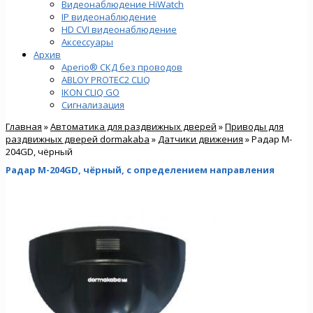
Видеонаблюдение HiWatch
IP видеонаблюдение
HD CVI видеонаблюдение
Аксессуары
Архив
Aperio® СКД без проводов
ABLOY PROTEC2 CLIQ
IKON CLIQ GO
Сигнализация
Главная
»
Автоматика для раздвижных дверей
»
Приводы для
раздвижных дверей dormakaba
»
Датчики движения
» Радар M-
204GD, чёрный
Радар M-204GD, чёрный, с определением направления