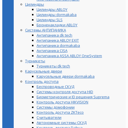
Цилиндры
Цилиндры ABLOY
Цилиндры dormakaba
Цилиндры SLS
Броненакладки ABLOY
Системы АНТИПАНИКА
Антипаника dk tech
Антипаника ABLOY EXIT
Антипаника dormakaba
Антипаника СISA
Антипаника ASSA ABLOY OneSystem
Турникеты
Турникеты dk tech
Карусельные двери
Карусельные двери dormakaba
Контроль доступа
Беспроводные СКУД
Системы контроля доступа HID
Биометрические и ID решения Suprema
Контроль доступа HIKVISION
Системы домофонии
Контроль доступа ZKTeco
Считыватели
Автономные системы СКУД
Контроль доступа Dahua