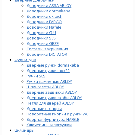
Доводчики ASSA ABLOY
Доводчики dormakaba
Доводчики dk tech
Доводчики FARGO
Доводчики Hafele
Доводчики G-U
Доводчики SLS
Доводчики GEZE
Cистемы закрывания
Доводчики DICTATOR
Фурнитура
Дверные ручки dormakaba
Дверные ручки inox22
Ручки SLS
Ручки нажимные ABLOY
Шпингалеты ABLOY
Дверные задвижки ABLOY
Дверные ручки скобы ABLOY
Петли для дверей ABLOY
Дверные стопоры
Поворотные кнопки и ручки WC
Дверная фурнитура HAFELE
Ключевины и заглушки
Цилиндры