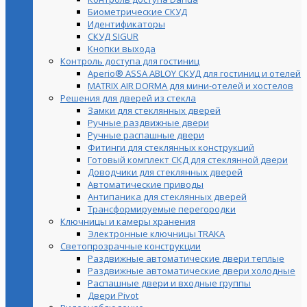
Биометрические СКУД
Идентификаторы
СКУД SIGUR
Кнопки выхода
Контроль доступа для гостиниц
Aperio® ASSA ABLOY СКУД для гостиниц и отелей
MATRIX AIR DORMA для мини-отелей и хостелов
Решения для дверей из стекла
Замки для стеклянных дверей
Ручные раздвижные двери
Ручные распашные двери
Фитинги для стеклянных конструкций
Готовый комплект СКД для стеклянной двери
Доводчики для стеклянных дверей
Автоматические приводы
Антипаника для стеклянных дверей
Трансформируемые перегородки
Ключницы и камеры хранения
Электронные ключницы TRAKA
Светопрозрачные конструкции
Раздвижные автоматические двери теплые
Раздвижные автоматические двери холодные
Распашные двери и входные группы
Двери Pivot