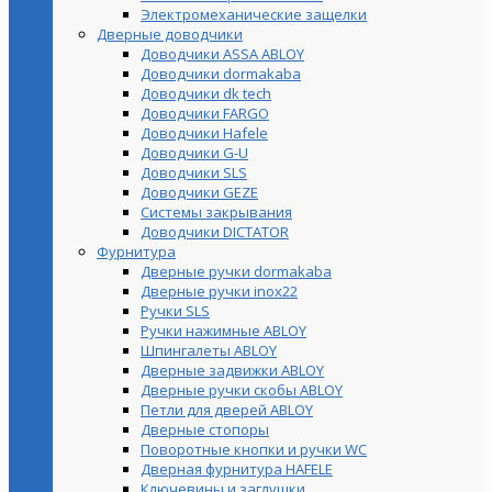
Электромеханические защелки
Дверные доводчики
Доводчики ASSA ABLOY
Доводчики dormakaba
Доводчики dk tech
Доводчики FARGO
Доводчики Hafele
Доводчики G-U
Доводчики SLS
Доводчики GEZE
Cистемы закрывания
Доводчики DICTATOR
Фурнитура
Дверные ручки dormakaba
Дверные ручки inox22
Ручки SLS
Ручки нажимные ABLOY
Шпингалеты ABLOY
Дверные задвижки ABLOY
Дверные ручки скобы ABLOY
Петли для дверей ABLOY
Дверные стопоры
Поворотные кнопки и ручки WC
Дверная фурнитура HAFELE
Ключевины и заглушки