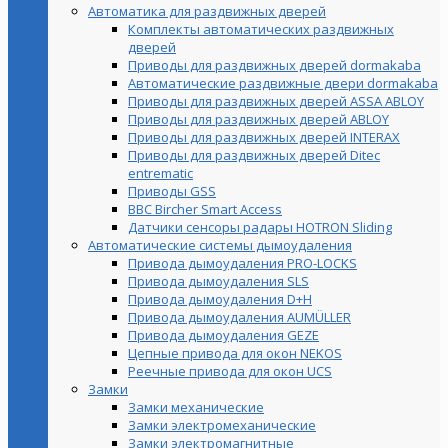
Автоматика для раздвижных дверей
Комплекты автоматических раздвижных
дверей
Приводы для раздвижных дверей dormakaba
Автоматические раздвижные двери dormakaba
Приводы для раздвижных дверей ASSA ABLOY
Приводы для раздвижных дверей ABLOY
Приводы для раздвижных дверей INTERAX
Приводы для раздвижных дверей Ditec
entrematic
Приводы GSS
BBC Bircher Smart Access
Датчики сенсоры радары HOTRON Sliding
Автоматические системы дымоудаления
Привода дымоудаления PRO-LOCKS
Привода дымоудаления SLS
Привода дымоудаления D+H
Привода дымоудаления AUMÜLLER
Привода дымоудаления GEZE
Цепные привода для окон NEKOS
Реечные привода для окон UСS
Замки
Замки механические
Замки электромеханические
Замки электромагнитные