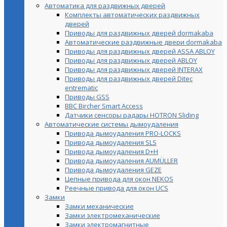
Автоматика для раздвижных дверей
Комплекты автоматических раздвижных
дверей
Приводы для раздвижных дверей dormakaba
Автоматические раздвижные двери dormakaba
Приводы для раздвижных дверей ASSA ABLOY
Приводы для раздвижных дверей ABLOY
Приводы для раздвижных дверей INTERAX
Приводы для раздвижных дверей Ditec
entrematic
Приводы GSS
BBC Bircher Smart Access
Датчики сенсоры радары HOTRON Sliding
Автоматические системы дымоудаления
Привода дымоудаления PRO-LOCKS
Привода дымоудаления SLS
Привода дымоудаления D+H
Привода дымоудаления AUMÜLLER
Привода дымоудаления GEZE
Цепные привода для окон NEKOS
Реечные привода для окон UСS
Замки
Замки механические
Замки электромеханические
Замки электромагнитные