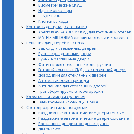
Биометрические СКУД
Идентификаторы
СКУД SIGUR
Кнопки выхода
Контроль доступа для гостиниц
Aperio® ASSA ABLOY СКУД для гостиниц и отелей
MATRIX AIR DORMA для мини-отелей и хостелов
Решения для дверей из стекла
Замки для стеклянных дверей
Ручные раздвижные двери
Ручные распашные двери
Фитинги для стеклянных конструкций
Готовый комплект СКД для стеклянной двери
Доводчики для стеклянных дверей
Автоматические приводы
Антипаника для стеклянных дверей
Трансформируемые перегородки
Ключницы и камеры хранения
Электронные ключницы TRAKA
Светопрозрачные конструкции
Раздвижные автоматические двери теплые
Раздвижные автоматические двери холодные
Распашные двери и входные группы
Двери Pivot