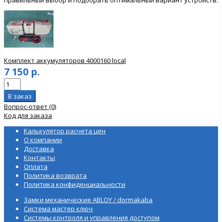
Комплект аккумуляторов 4000160 local
7 150 р.
Вопрос-ответ (0)
Код для заказа
Калькулятор расчета цен
О компании
Доставка
Контакты
Оплата
Политика возврата
Политика конфиденциальности
Замки механические ABLOY / dormakaba
Система мастер ключ
Системы контроля и управления доступом