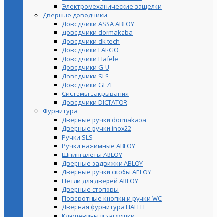
Электромеханические защелки
Дверные доводчики
Доводчики ASSA ABLOY
Доводчики dormakaba
Доводчики dk tech
Доводчики FARGO
Доводчики Hafele
Доводчики G-U
Доводчики SLS
Доводчики GEZE
Cистемы закрывания
Доводчики DICTATOR
Фурнитура
Дверные ручки dormakaba
Дверные ручки inox22
Ручки SLS
Ручки нажимные ABLOY
Шпингалеты ABLOY
Дверные задвижки ABLOY
Дверные ручки скобы ABLOY
Петли для дверей ABLOY
Дверные стопоры
Поворотные кнопки и ручки WC
Дверная фурнитура HAFELE
Ключевины и заглушки