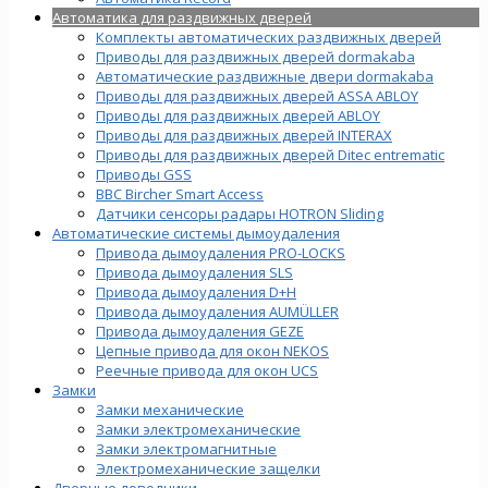
Автоматика для раздвижных дверей
Комплекты автоматических раздвижных дверей
Приводы для раздвижных дверей dormakaba
Автоматические раздвижные двери dormakaba
Приводы для раздвижных дверей ASSA ABLOY
Приводы для раздвижных дверей ABLOY
Приводы для раздвижных дверей INTERAX
Приводы для раздвижных дверей Ditec entrematic
Приводы GSS
BBC Bircher Smart Access
Датчики сенсоры радары HOTRON Sliding
Автоматические системы дымоудаления
Привода дымоудаления PRO-LOCKS
Привода дымоудаления SLS
Привода дымоудаления D+H
Привода дымоудаления AUMÜLLER
Привода дымоудаления GEZE
Цепные привода для окон NEKOS
Реечные привода для окон UСS
Замки
Замки механические
Замки электромеханические
Замки электромагнитные
Электромеханические защелки
Дверные доводчики