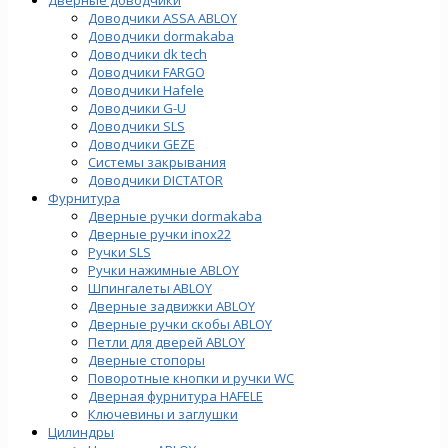
Доводчики ASSA ABLOY
Доводчики dormakaba
Доводчики dk tech
Доводчики FARGO
Доводчики Hafele
Доводчики G-U
Доводчики SLS
Доводчики GEZE
Cистемы закрывания
Доводчики DICTATOR
Фурнитура
Дверные ручки dormakaba
Дверные ручки inox22
Ручки SLS
Ручки нажимные ABLOY
Шпингалеты ABLOY
Дверные задвижки ABLOY
Дверные ручки скобы ABLOY
Петли для дверей ABLOY
Дверные стопоры
Поворотные кнопки и ручки WC
Дверная фурнитура HAFELE
Ключевины и заглушки
Цилиндры