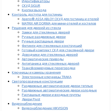
Идентификаторы
СКУД SIGUR
Кнопки выхода
Контроль доступа для гостиниц
Aperio® ASSA ABLOY СКУД для гостиниц и отелей
MATRIX AIR DORMA для мини-отелей и хостелов
Решения для дверей из стекла
Замки для стеклянных дверей
Ручные раздвижные двери
Ручные распашные двери
Фитинги для стеклянных конструкций
Готовый комплект СКД для стеклянной двери
Доводчики для стеклянных дверей
Автоматические приводы
Антипаника для стеклянных дверей
Трансформируемые перегородки
Ключницы и камеры хранения
Электронные ключницы TRAKA
Светопрозрачные конструкции
Раздвижные автоматические двери теплые
Раздвижные автоматические двери холодные
Распашные двери и входные группы
Двери Pivot
Видеонаблюдение
Видеонаблюдение HIKVISION