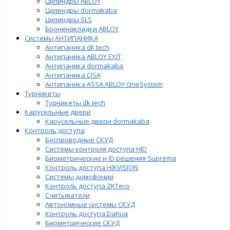
Цилиндры ABLOY
Цилиндры dormakaba
Цилиндры SLS
Броненакладки ABLOY
Системы АНТИПАНИКА
Антипаника dk tech
Антипаника ABLOY EXIT
Антипаника dormakaba
Антипаника СISA
Антипаника ASSA ABLOY OneSystem
Турникеты
Турникеты dk tech
Карусельные двери
Карусельные двери dormakaba
Контроль доступа
Беспроводные СКУД
Системы контроля доступа HID
Биометрические и ID решения Suprema
Контроль доступа HIKVISION
Системы домофонии
Контроль доступа ZKTeco
Считыватели
Автономные системы СКУД
Контроль доступа Dahua
Биометрические СКУД