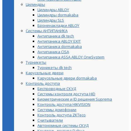
Цилиндры
Цилиндры ABLOY
Цилиндры dormakaba
Цилиндры SLS
Броненакладки ABLOY
Системы АНТИПАНИКА
Антипаника dk tech
Антипаника ABLOY EXIT
Антипаника dormakaba
Антипаника СISA
Антипаника ASSA ABLOY OneSystem
Турникеты
Турникеты dk tech
Карусельные двери
Карусельные двери dormakaba
Контроль доступа
Беспроводные СКУД
Системы контроля доступа HID
Биометрические и ID решения Suprema
Контроль доступа HIKVISION
Системы домофонии
Контроль доступа ZKTeco
Считыватели
Автономные системы СКУД
Контроль доступа Dahua