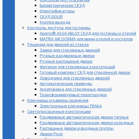
Биометрические СКУД
Идентификаторы
СКУД SIGUR
Кнопки выхода
Контроль доступа для гостиниц
Aperio® ASSA ABLOY СКУД для гостиниц и отелей
MATRIX AIR DORMA для мини-отелей и хостелов
Решения для дверей из стекла
Замки для стеклянных дверей
Ручные раздвижные двери
Ручные распашные двери
Фитинги для стеклянных конструкций
Готовый комплект СКД для стеклянной двери
Доводчики для стеклянных дверей
Автоматические приводы
Антипаника для стеклянных дверей
Трансформируемые перегородки
Ключницы и камеры хранения
Электронные ключницы TRAKA
Светопрозрачные конструкции
Раздвижные автоматические двери теплые
Раздвижные автоматические двери холодные
Распашные двери и входные группы
Двери Pivot