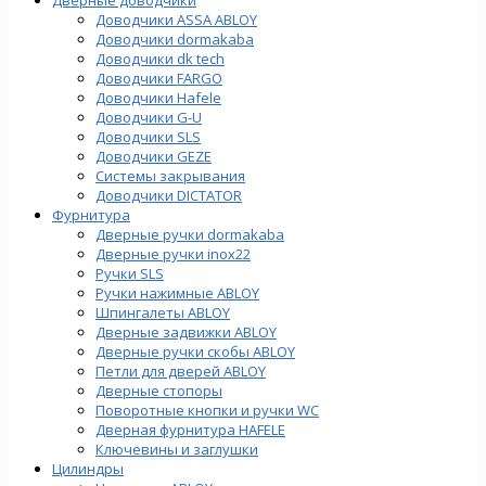
Доводчики ASSA ABLOY
Доводчики dormakaba
Доводчики dk tech
Доводчики FARGO
Доводчики Hafele
Доводчики G-U
Доводчики SLS
Доводчики GEZE
Cистемы закрывания
Доводчики DICTATOR
Фурнитура
Дверные ручки dormakaba
Дверные ручки inox22
Ручки SLS
Ручки нажимные ABLOY
Шпингалеты ABLOY
Дверные задвижки ABLOY
Дверные ручки скобы ABLOY
Петли для дверей ABLOY
Дверные стопоры
Поворотные кнопки и ручки WC
Дверная фурнитура HAFELE
Ключевины и заглушки
Цилиндры