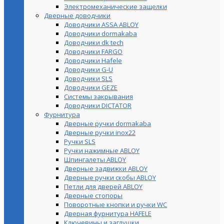
Электромеханические защелки
Дверные доводчики
Доводчики ASSA ABLOY
Доводчики dormakaba
Доводчики dk tech
Доводчики FARGO
Доводчики Hafele
Доводчики G-U
Доводчики SLS
Доводчики GEZE
Cистемы закрывания
Доводчики DICTATOR
Фурнитура
Дверные ручки dormakaba
Дверные ручки inox22
Ручки SLS
Ручки нажимные ABLOY
Шпингалеты ABLOY
Дверные задвижки ABLOY
Дверные ручки скобы ABLOY
Петли для дверей ABLOY
Дверные стопоры
Поворотные кнопки и ручки WC
Дверная фурнитура HAFELE
Ключевины и заглушки