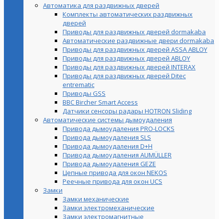
Автоматика для раздвижных дверей
Комплекты автоматических раздвижных
дверей
Приводы для раздвижных дверей dormakaba
Автоматические раздвижные двери dormakaba
Приводы для раздвижных дверей ASSA ABLOY
Приводы для раздвижных дверей ABLOY
Приводы для раздвижных дверей INTERAX
Приводы для раздвижных дверей Ditec
entrematic
Приводы GSS
BBC Bircher Smart Access
Датчики сенсоры радары HOTRON Sliding
Автоматические системы дымоудаления
Привода дымоудаления PRO-LOCKS
Привода дымоудаления SLS
Привода дымоудаления D+H
Привода дымоудаления AUMÜLLER
Привода дымоудаления GEZE
Цепные привода для окон NEKOS
Реечные привода для окон UСS
Замки
Замки механические
Замки электромеханические
Замки электромагнитные