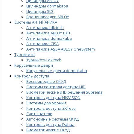
Цилиндры ABLOY
Цилиндры dormakaba
Цилиндры SLS
Броненакладки ABLOY
Системы АНТИПАНИКА
Антипаника dk tech
Антипаника ABLOY EXIT
Антипаника dormakaba
Антипаника СISA
Антипаника ASSA ABLOY OneSystem
Турникеты
Турникеты dk tech
Карусельные двери
Карусельные двери dormakaba
Контроль доступа
Беспроводные СКУД
Системы контроля доступа HID
Биометрические и ID решения Suprema
Контроль доступа HIKVISION
Системы домофонии
Контроль доступа ZKTeco
Считыватели
Автономные системы СКУД
Контроль доступа Dahua
Биометрические СКУД