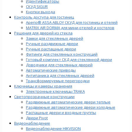
Идентификаторы
СКУД SIGUR
Кнопки выхода
Контроль доступа для гостиниц
Aperio® ASSA ABLOY СКУД для гостиниц и отелей
MATRIX AIR DORMA для мини-отелей и хостелов
Решения для дверей из стекла
Замки для стеклянных дверей
Ручные раздвижные двери
Ручные распашные двери
Фитинги для стеклянных конструкций
Готовый комплект СКД для стеклянной двери
Доводчики для стеклянных дверей
Автоматические приводы
Антипаника для стеклянных дверей
Трансформируемые перегородки
Ключницы и камеры хранения
Электронные ключницы TRAKA
Светопрозрачные конструкции
Раздвижные автоматические двери теплые
Раздвижные автоматические двери холодные
Распашные двери и входные группы
Двери Pivot
Видеонаблюдение
Видеонаблюдение HIKVISION