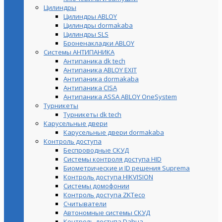
Цилиндры
Цилиндры ABLOY
Цилиндры dormakaba
Цилиндры SLS
Броненакладки ABLOY
Системы АНТИПАНИКА
Антипаника dk tech
Антипаника ABLOY EXIT
Антипаника dormakaba
Антипаника СISA
Антипаника ASSA ABLOY OneSystem
Турникеты
Турникеты dk tech
Карусельные двери
Карусельные двери dormakaba
Контроль доступа
Беспроводные СКУД
Системы контроля доступа HID
Биометрические и ID решения Suprema
Контроль доступа HIKVISION
Системы домофонии
Контроль доступа ZKTeco
Считыватели
Автономные системы СКУД
Контроль доступа Dahua