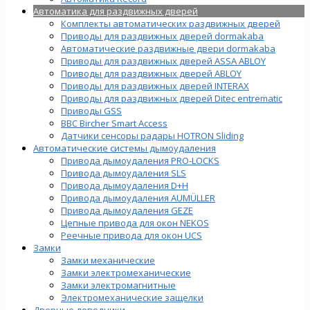
Автоматика для раздвижных дверей
Комплекты автоматических раздвижных дверей
Приводы для раздвижных дверей dormakaba
Автоматические раздвижные двери dormakaba
Приводы для раздвижных дверей ASSA ABLOY
Приводы для раздвижных дверей ABLOY
Приводы для раздвижных дверей INTERAX
Приводы для раздвижных дверей Ditec entrematic
Приводы GSS
BBC Bircher Smart Access
Датчики сенсоры радары HOTRON Sliding
Автоматические системы дымоудаления
Привода дымоудаления PRO-LOCKS
Привода дымоудаления SLS
Привода дымоудаления D+H
Привода дымоудаления AUMÜLLER
Привода дымоудаления GEZE
Цепные привода для окон NEKOS
Реечные привода для окон UСS
Замки
Замки механические
Замки электромеханические
Замки электромагнитные
Электромеханические защелки
Дверные доводчики