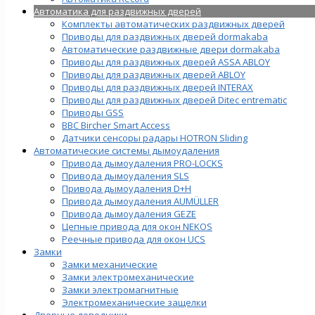
Автоматика для раздвижных дверей
Комплекты автоматических раздвижных дверей
Приводы для раздвижных дверей dormakaba
Автоматические раздвижные двери dormakaba
Приводы для раздвижных дверей ASSA ABLOY
Приводы для раздвижных дверей ABLOY
Приводы для раздвижных дверей INTERAX
Приводы для раздвижных дверей Ditec entrematic
Приводы GSS
BBC Bircher Smart Access
Датчики сенсоры радары HOTRON Sliding
Автоматические системы дымоудаления
Привода дымоудаления PRO-LOCKS
Привода дымоудаления SLS
Привода дымоудаления D+H
Привода дымоудаления AUMÜLLER
Привода дымоудаления GEZE
Цепные привода для окон NEKOS
Реечные привода для окон UСS
Замки
Замки механические
Замки электромеханические
Замки электромагнитные
Электромеханические защелки
Дверные доводчики