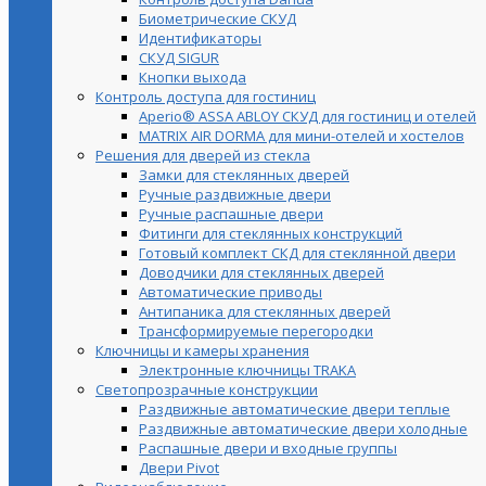
Биометрические СКУД
Идентификаторы
СКУД SIGUR
Кнопки выхода
Контроль доступа для гостиниц
Aperio® ASSA ABLOY СКУД для гостиниц и отелей
MATRIX AIR DORMA для мини-отелей и хостелов
Решения для дверей из стекла
Замки для стеклянных дверей
Ручные раздвижные двери
Ручные распашные двери
Фитинги для стеклянных конструкций
Готовый комплект СКД для стеклянной двери
Доводчики для стеклянных дверей
Автоматические приводы
Антипаника для стеклянных дверей
Трансформируемые перегородки
Ключницы и камеры хранения
Электронные ключницы TRAKA
Светопрозрачные конструкции
Раздвижные автоматические двери теплые
Раздвижные автоматические двери холодные
Распашные двери и входные группы
Двери Pivot