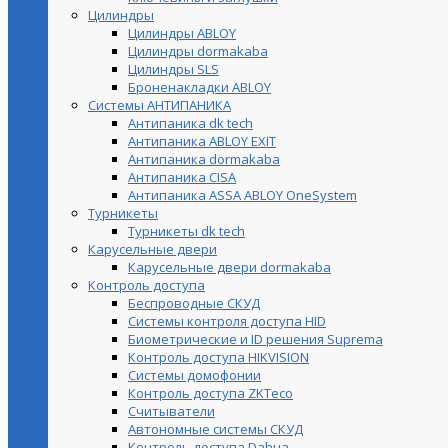
Цилиндры
Цилиндры ABLOY
Цилиндры dormakaba
Цилиндры SLS
Броненакладки ABLOY
Системы АНТИПАНИКА
Антипаника dk tech
Антипаника ABLOY EXIT
Антипаника dormakaba
Антипаника СISA
Антипаника ASSA ABLOY OneSystem
Турникеты
Турникеты dk tech
Карусельные двери
Карусельные двери dormakaba
Контроль доступа
Беспроводные СКУД
Системы контроля доступа HID
Биометрические и ID решения Suprema
Контроль доступа HIKVISION
Системы домофонии
Контроль доступа ZKTeco
Считыватели
Автономные системы СКУД
Контроль доступа Dahua