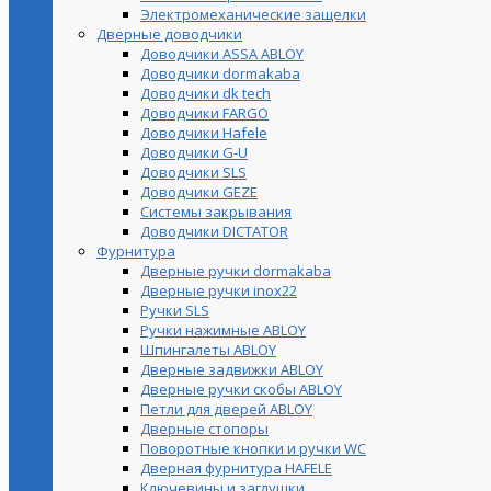
Электромеханические защелки
Дверные доводчики
Доводчики ASSA ABLOY
Доводчики dormakaba
Доводчики dk tech
Доводчики FARGO
Доводчики Hafele
Доводчики G-U
Доводчики SLS
Доводчики GEZE
Cистемы закрывания
Доводчики DICTATOR
Фурнитура
Дверные ручки dormakaba
Дверные ручки inox22
Ручки SLS
Ручки нажимные ABLOY
Шпингалеты ABLOY
Дверные задвижки ABLOY
Дверные ручки скобы ABLOY
Петли для дверей ABLOY
Дверные стопоры
Поворотные кнопки и ручки WC
Дверная фурнитура HAFELE
Ключевины и заглушки