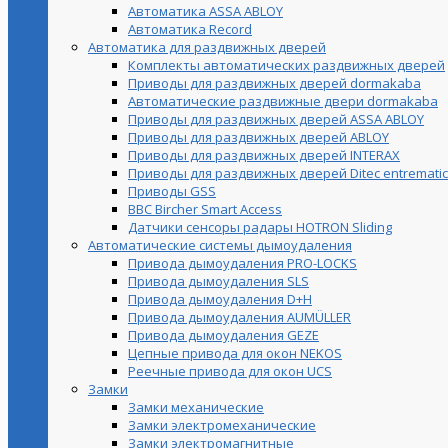
Автоматика ASSA ABLOY
Автоматика Record
Автоматика для раздвижных дверей
Комплекты автоматических раздвижных дверей
Приводы для раздвижных дверей dormakaba
Автоматические раздвижные двери dormakaba
Приводы для раздвижных дверей ASSA ABLOY
Приводы для раздвижных дверей ABLOY
Приводы для раздвижных дверей INTERAX
Приводы для раздвижных дверей Ditec entrematic
Приводы GSS
BBC Bircher Smart Access
Датчики сенсоры радары HOTRON Sliding
Автоматические системы дымоудаления
Привода дымоудаления PRO-LOCKS
Привода дымоудаления SLS
Привода дымоудаления D+H
Привода дымоудаления AUMÜLLER
Привода дымоудаления GEZE
Цепные привода для окон NEKOS
Реечные привода для окон UСS
Замки
Замки механические
Замки электромеханические
Замки электромагнитные