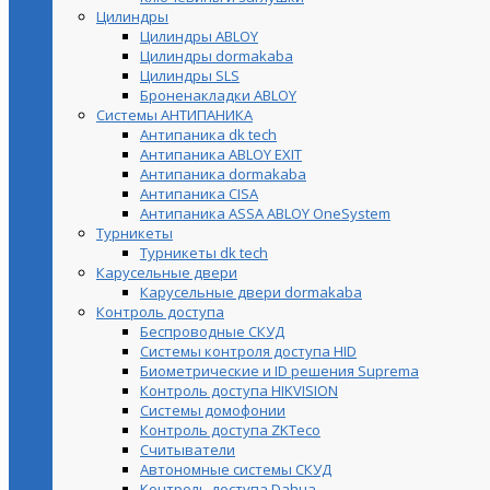
Цилиндры
Цилиндры ABLOY
Цилиндры dormakaba
Цилиндры SLS
Броненакладки ABLOY
Системы АНТИПАНИКА
Антипаника dk tech
Антипаника ABLOY EXIT
Антипаника dormakaba
Антипаника СISA
Антипаника ASSA ABLOY OneSystem
Турникеты
Турникеты dk tech
Карусельные двери
Карусельные двери dormakaba
Контроль доступа
Беспроводные СКУД
Системы контроля доступа HID
Биометрические и ID решения Suprema
Контроль доступа HIKVISION
Системы домофонии
Контроль доступа ZKTeco
Считыватели
Автономные системы СКУД
Контроль доступа Dahua