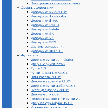
Электромеханические защелки
Дверные доводчики
Доводчики ASSA ABLOY
Доводчики dormakaba
Доводчики dk tech
Доводчики FARGO
Доводчики Hafele
Доводчики G-U
Доводчики SLS
Доводчики GEZE
Cистемы закрывания
Доводчики DICTATOR
Фурнитура
Дверные ручки dormakaba
Дверные ручки inox22
Ручки SLS
Ручки нажимные ABLOY
Шпингалеты ABLOY
Дверные задвижки ABLOY
Дверные ручки скобы ABLOY
Петли для дверей ABLOY
Дверные стопоры
Поворотные кнопки и ручки WC
Дверная фурнитура HAFELE
Ключевины и заглушки