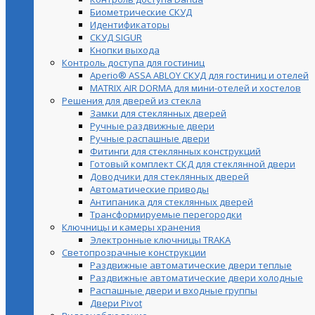
Биометрические СКУД
Идентификаторы
СКУД SIGUR
Кнопки выхода
Контроль доступа для гостиниц
Aperio® ASSA ABLOY СКУД для гостиниц и отелей
MATRIX AIR DORMA для мини-отелей и хостелов
Решения для дверей из стекла
Замки для стеклянных дверей
Ручные раздвижные двери
Ручные распашные двери
Фитинги для стеклянных конструкций
Готовый комплект СКД для стеклянной двери
Доводчики для стеклянных дверей
Автоматические приводы
Антипаника для стеклянных дверей
Трансформируемые перегородки
Ключницы и камеры хранения
Электронные ключницы TRAKA
Светопрозрачные конструкции
Раздвижные автоматические двери теплые
Раздвижные автоматические двери холодные
Распашные двери и входные группы
Двери Pivot