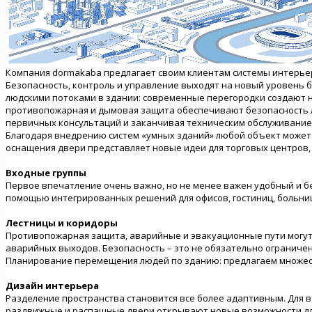
Компания dormakaba предлагает своим клиентам системы интерье
Безопасность, контроль и управление выходят на новый уровень б
людскими потоками в здании: современные перегородки создают
противопожарная и дымовая защита обеспечивают безопасность лю
первичных консультаций и заканчивая техническим обслуживанием
Благодаря внедрению систем «умных зданий» любой объект может
оснащения двери представляет новые идеи для торговых центров,
Входные группы
Первое впечатление очень важно, но не менее важен удобный и б
помощью интегрированных решений для офисов, гостиниц, больниц
Лестницы и коридоры
Противопожарная защита, аварийные и эвакуационные пути могу
аварийных выходов. Безопасность – это не обязательно ограничен
Планирование перемещения людей по зданию: предлагаем множес
Дизайн интерьера
Разделение пространства становится все более адаптивным. Для в
раздвижные и распашные двери открывают новые возможности для