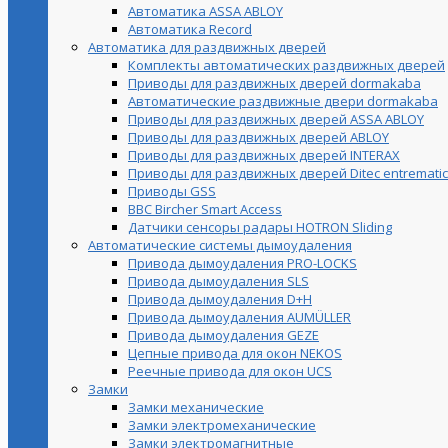
Автоматика ASSA ABLOY
Автоматика Record
Автоматика для раздвижных дверей
Комплекты автоматических раздвижных дверей
Приводы для раздвижных дверей dormakaba
Автоматические раздвижные двери dormakaba
Приводы для раздвижных дверей ASSA ABLOY
Приводы для раздвижных дверей ABLOY
Приводы для раздвижных дверей INTERAX
Приводы для раздвижных дверей Ditec entrematic
Приводы GSS
BBC Bircher Smart Access
Датчики сенсоры радары HOTRON Sliding
Автоматические системы дымоудаления
Привода дымоудаления PRO-LOCKS
Привода дымоудаления SLS
Привода дымоудаления D+H
Привода дымоудаления AUMÜLLER
Привода дымоудаления GEZE
Цепные привода для окон NEKOS
Реечные привода для окон UСS
Замки
Замки механические
Замки электромеханические
Замки электромагнитные