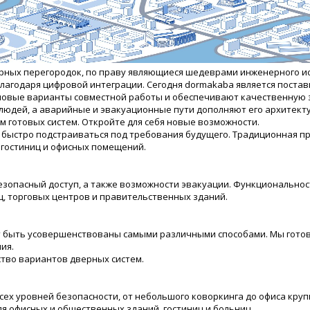
рных перегородок, по праву являющиеся шедеврами инженерного ис
лагодаря цифровой интеграции. Сегодня dormakaba является постав
 новые варианты совместной работы и обеспечивают качественную
дей, а аварийные и эвакуационные пути дополняют его архитектур
 готовых систем. Откройте для себя новые возможности.
 быстро подстраиваться под требования будущего. Традиционная 
 гостиниц и офисных помещений.
езопасный доступ, а также возможности эвакуации. Функциональнос
, торговых центров и правительственных зданий.
т быть усовершенствованы самыми различными способами. Мы гото
ия.
тво вариантов дверных систем.
сех уровней безопасности, от небольшого коворкинга до офиса кру
 офисных и общественных зданий, гостиниц и больниц.