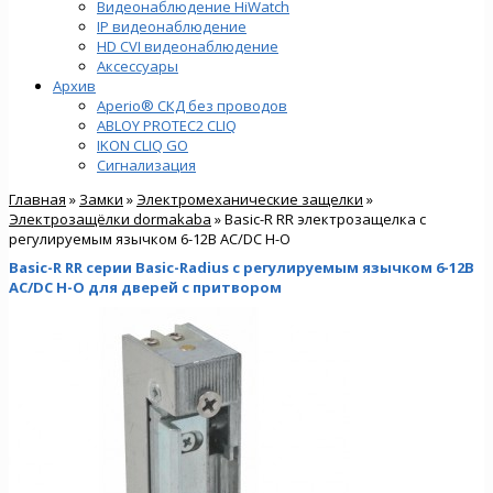
Видеонаблюдение HiWatch
IP видеонаблюдение
HD CVI видеонаблюдение
Аксессуары
Архив
Aperio® СКД без проводов
ABLOY PROTEC2 CLIQ
IKON CLIQ GO
Сигнализация
Главная
»
Замки
»
Электромеханические защелки
»
Электрозащёлки dormakaba
» Basic-R RR электрозащелка с
регулируемым язычком 6-12В AC/DC Н-О
Basic-R RR серии Basic-Radius с регулируемым язычком 6-12В
AC/DC Н-О для дверей с притвором