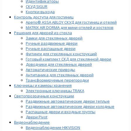
Идентификаторы
СКУД SIGUR
Кнопки выхода
Контроль доступа для гостиниц
Aperio® ASSA ABLOY СКУД для гостиниц и отелей
MATRIX AIR DORMA для мини-отелей и хостелов
Решения для дверей из стекла
Замки для стеклянных дверей
Ручные раздвижные двери
Ручные распашные двери
Фитинги для стеклянных конструкций
Готовый комплект СКД для стеклянной двери
Доводчики для стеклянных дверей
Автоматические приводы
Антипаника для стеклянных дверей
Трансформируемые перегородки
Ключницы и камеры хранения
Электронные ключницы TRAKA
Светопрозрачные конструкции
Раздвижные автоматические двери теплые
Раздвижные автоматические двери холодные
Распашные двери и входные группы
Двери Pivot
Видеонаблюдение
Видеонаблюдение HIKVISION