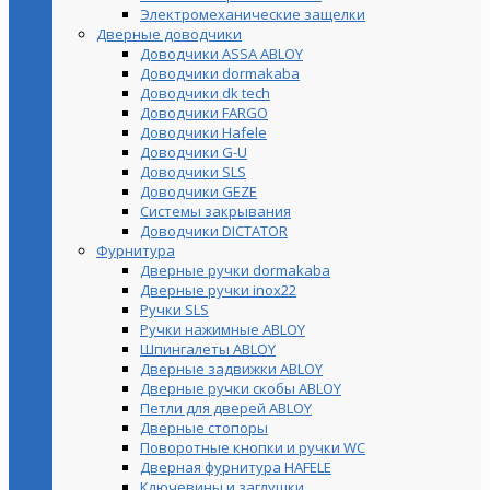
Электромеханические защелки
Дверные доводчики
Доводчики ASSA ABLOY
Доводчики dormakaba
Доводчики dk tech
Доводчики FARGO
Доводчики Hafele
Доводчики G-U
Доводчики SLS
Доводчики GEZE
Cистемы закрывания
Доводчики DICTATOR
Фурнитура
Дверные ручки dormakaba
Дверные ручки inox22
Ручки SLS
Ручки нажимные ABLOY
Шпингалеты ABLOY
Дверные задвижки ABLOY
Дверные ручки скобы ABLOY
Петли для дверей ABLOY
Дверные стопоры
Поворотные кнопки и ручки WC
Дверная фурнитура HAFELE
Ключевины и заглушки