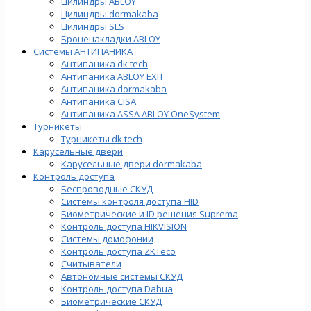
Цилиндры ABLOY
Цилиндры dormakaba
Цилиндры SLS
Броненакладки ABLOY
Системы АНТИПАНИКА
Антипаника dk tech
Антипаника ABLOY EXIT
Антипаника dormakaba
Антипаника СISA
Антипаника ASSA ABLOY OneSystem
Турникеты
Турникеты dk tech
Карусельные двери
Карусельные двери dormakaba
Контроль доступа
Беспроводные СКУД
Системы контроля доступа HID
Биометрические и ID решения Suprema
Контроль доступа HIKVISION
Системы домофонии
Контроль доступа ZKTeco
Считыватели
Автономные системы СКУД
Контроль доступа Dahua
Биометрические СКУД