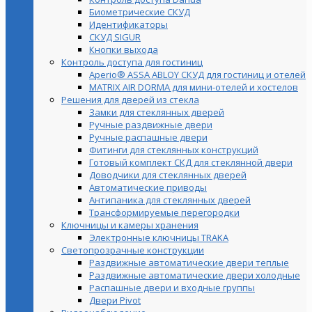
Биометрические СКУД
Идентификаторы
СКУД SIGUR
Кнопки выхода
Контроль доступа для гостиниц
Aperio® ASSA ABLOY СКУД для гостиниц и отелей
MATRIX AIR DORMA для мини-отелей и хостелов
Решения для дверей из стекла
Замки для стеклянных дверей
Ручные раздвижные двери
Ручные распашные двери
Фитинги для стеклянных конструкций
Готовый комплект СКД для стеклянной двери
Доводчики для стеклянных дверей
Автоматические приводы
Антипаника для стеклянных дверей
Трансформируемые перегородки
Ключницы и камеры хранения
Электронные ключницы TRAKA
Светопрозрачные конструкции
Раздвижные автоматические двери теплые
Раздвижные автоматические двери холодные
Распашные двери и входные группы
Двери Pivot