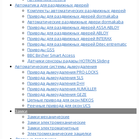
Автоматика для раздвижных дверей
Комплекты автоматических раздвижных дверей
Приводы для раздвижных дверей dormakaba
Автоматические раздвижные двери dormakaba
Приводы для раздвижных дверей ASSA ABLOY
Приводы для раздвижных дверей ABLOY
Приводы для раздвижных дверей INTERAX
Приводы для раздвижных дверей Ditec entrematic
Приводы GSS
BBC Bircher Smart Access
Датчики сенсоры радары HOTRON Sliding
Автоматические системы дымоудаления
Привода дымоудаления PRO-LOCKS
Привода дымоудаления SLS
Привода дымоудаления D+H
Привода дымоудаления AUMÜLLER
Привода дымоудаления GEZE
Цепные привода для окон NEKOS
Реечные привода для окон UСS
Замки
Замки механические
Замки электромеханические
Замки электромагнитные
Электромеханические защелки
Дверные доводчики