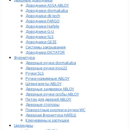
Доводчики ASSA ABLOY
Доводчики dormakaba
Доводчики dk tech
Доводчики FARGO
Доводчики Hafele
Доводчики G-U
Доводчики SLS
Доводчики GEZE
Cистемы закрывания
Доводчики DICTATOR
Фурнитура
Дверные ручки dormakaba
Дверные ручки inox22
Ручки SLS
Ручки нажимные ABLOY
Шпингалеты ABLOY
Дверные задвижки ABLOY
Дверные ручки скобы ABLOY
Петли для дверей ABLOY
Дверные стопоры
Поворотные кнопки и ручки WC
Дверная фурнитура HAFELE
Ключевины и заглушки
Цилиндры