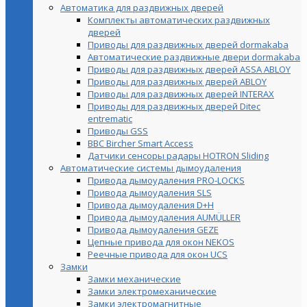
Автоматика для раздвижных дверей
Комплекты автоматических раздвижных
дверей
Приводы для раздвижных дверей dormakaba
Автоматические раздвижные двери dormakaba
Приводы для раздвижных дверей ASSA ABLOY
Приводы для раздвижных дверей ABLOY
Приводы для раздвижных дверей INTERAX
Приводы для раздвижных дверей Ditec
entrematic
Приводы GSS
BBC Bircher Smart Access
Датчики сенсоры радары HOTRON Sliding
Автоматические системы дымоудаления
Привода дымоудаления PRO-LOCKS
Привода дымоудаления SLS
Привода дымоудаления D+H
Привода дымоудаления AUMÜLLER
Привода дымоудаления GEZE
Цепные привода для окон NEKOS
Реечные привода для окон UСS
Замки
Замки механические
Замки электромеханические
Замки электромагнитные