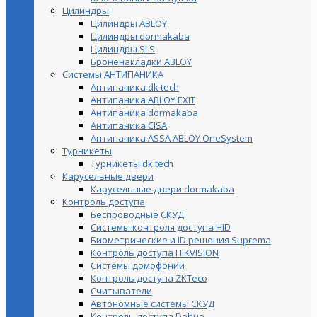
Цилиндры
Цилиндры ABLOY
Цилиндры dormakaba
Цилиндры SLS
Броненакладки ABLOY
Системы АНТИПАНИКА
Антипаника dk tech
Антипаника ABLOY EXIT
Антипаника dormakaba
Антипаника СISA
Антипаника ASSA ABLOY OneSystem
Турникеты
Турникеты dk tech
Карусельные двери
Карусельные двери dormakaba
Контроль доступа
Беспроводные СКУД
Системы контроля доступа HID
Биометрические и ID решения Suprema
Контроль доступа HIKVISION
Системы домофонии
Контроль доступа ZKTeco
Считыватели
Автономные системы СКУД
Контроль доступа Dahua