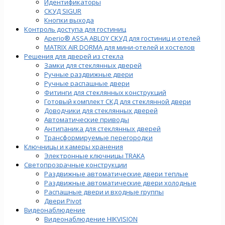
Идентификаторы
СКУД SIGUR
Кнопки выхода
Контроль доступа для гостиниц
Aperio® ASSA ABLOY СКУД для гостиниц и отелей
MATRIX AIR DORMA для мини-отелей и хостелов
Решения для дверей из стекла
Замки для стеклянных дверей
Ручные раздвижные двери
Ручные распашные двери
Фитинги для стеклянных конструкций
Готовый комплект СКД для стеклянной двери
Доводчики для стеклянных дверей
Автоматические приводы
Антипаника для стеклянных дверей
Трансформируемые перегородки
Ключницы и камеры хранения
Электронные ключницы TRAKA
Светопрозрачные конструкции
Раздвижные автоматические двери теплые
Раздвижные автоматические двери холодные
Распашные двери и входные группы
Двери Pivot
Видеонаблюдение
Видеонаблюдение HIKVISION