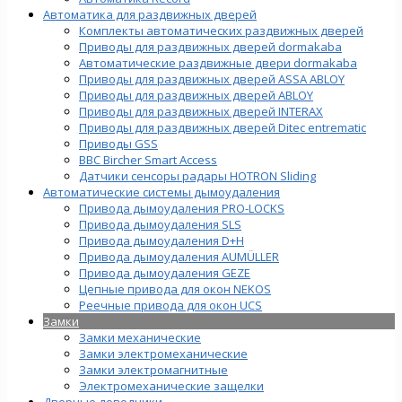
Автоматика для раздвижных дверей
Комплекты автоматических раздвижных дверей
Приводы для раздвижных дверей dormakaba
Автоматические раздвижные двери dormakaba
Приводы для раздвижных дверей ASSA ABLOY
Приводы для раздвижных дверей ABLOY
Приводы для раздвижных дверей INTERAX
Приводы для раздвижных дверей Ditec entrematic
Приводы GSS
BBC Bircher Smart Access
Датчики сенсоры радары HOTRON Sliding
Автоматические системы дымоудаления
Привода дымоудаления PRO-LOCKS
Привода дымоудаления SLS
Привода дымоудаления D+H
Привода дымоудаления AUMÜLLER
Привода дымоудаления GEZE
Цепные привода для окон NEKOS
Реечные привода для окон UСS
Замки
Замки механические
Замки электромеханические
Замки электромагнитные
Электромеханические защелки
Дверные доводчики