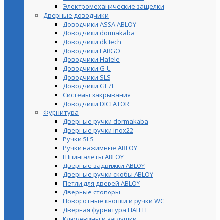
Электромеханические защелки
Дверные доводчики
Доводчики ASSA ABLOY
Доводчики dormakaba
Доводчики dk tech
Доводчики FARGO
Доводчики Hafele
Доводчики G-U
Доводчики SLS
Доводчики GEZE
Cистемы закрывания
Доводчики DICTATOR
Фурнитура
Дверные ручки dormakaba
Дверные ручки inox22
Ручки SLS
Ручки нажимные ABLOY
Шпингалеты ABLOY
Дверные задвижки ABLOY
Дверные ручки скобы ABLOY
Петли для дверей ABLOY
Дверные стопоры
Поворотные кнопки и ручки WC
Дверная фурнитура HAFELE
Ключевины и заглушки