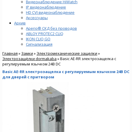
Видеонаблюдение HiWatch
IP видеонаблюдение
HD CVI видеонаблюдение
Аксессуары
Архив
Aperio® СКД без проводов
ABLOY PROTEC2 CLIQ
IKON CLIQ GO
Сигнализация
Главная
»
Замки
»
Электромеханические защелки
»
Электрозащёлки dormakaba
» Basic AE-RR электрозащелка с
регулируемым язычком 24В DC
Basic AE-RR электрозащелка с регулируемым язычком 24В DC
для дверей с притвором