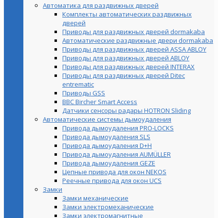
Автоматика для раздвижных дверей
Комплекты автоматических раздвижных
дверей
Приводы для раздвижных дверей dormakaba
Автоматические раздвижные двери dormakaba
Приводы для раздвижных дверей ASSA ABLOY
Приводы для раздвижных дверей ABLOY
Приводы для раздвижных дверей INTERAX
Приводы для раздвижных дверей Ditec
entrematic
Приводы GSS
BBC Bircher Smart Access
Датчики сенсоры радары HOTRON Sliding
Автоматические системы дымоудаления
Привода дымоудаления PRO-LOCKS
Привода дымоудаления SLS
Привода дымоудаления D+H
Привода дымоудаления AUMÜLLER
Привода дымоудаления GEZE
Цепные привода для окон NEKOS
Реечные привода для окон UСS
Замки
Замки механические
Замки электромеханические
Замки электромагнитные