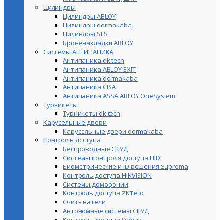
Цилиндры
Цилиндры ABLOY
Цилиндры dormakaba
Цилиндры SLS
Броненакладки ABLOY
Системы АНТИПАНИКА
Антипаника dk tech
Антипаника ABLOY EXIT
Антипаника dormakaba
Антипаника СISA
Антипаника ASSA ABLOY OneSystem
Турникеты
Турникеты dk tech
Карусельные двери
Карусельные двери dormakaba
Контроль доступа
Беспроводные СКУД
Системы контроля доступа HID
Биометрические и ID решения Suprema
Контроль доступа HIKVISION
Системы домофонии
Контроль доступа ZKTeco
Считыватели
Автономные системы СКУД
Контроль доступа Dahua