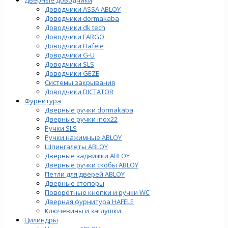
Доводчики ASSA ABLOY
Доводчики dormakaba
Доводчики dk tech
Доводчики FARGO
Доводчики Hafele
Доводчики G-U
Доводчики SLS
Доводчики GEZE
Cистемы закрывания
Доводчики DICTATOR
Фурнитура
Дверные ручки dormakaba
Дверные ручки inox22
Ручки SLS
Ручки нажимные ABLOY
Шпингалеты ABLOY
Дверные задвижки ABLOY
Дверные ручки скобы ABLOY
Петли для дверей ABLOY
Дверные стопоры
Поворотные кнопки и ручки WC
Дверная фурнитура HAFELE
Ключевины и заглушки
Цилиндры