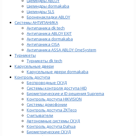
Цилиндры ABLOY
Цилиндры dormakaba
Цилиндры SLS
Броненакладки ABLOY
Системы АНТИПАНИКА
Антипаника dk tech
Антипаника ABLOY EXIT
Антипаника dormakaba
Антипаника СISA
Антипаника ASSA ABLOY OneSystem
Турникеты
Турникеты dk tech
Карусельные двери
Карусельные двери dormakaba
Контроль доступа
Беспроводные СКУД
Системы контроля доступа HID
Биометрические и ID решения Suprema
Контроль доступа HIKVISION
Системы домофонии
Контроль доступа ZKTeco
Считыватели
Автономные системы СКУД
Контроль доступа Dahua
Биометрические СКУД