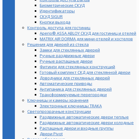
Биометрические СКУД
Идентификаторы
СКУД SIGUR
Кнопки выхода
Контроль доступа для гостиниц
Aperio® ASSA ABLOY СКУД для гостиниц и отелей
MATRIX AIR DORMA для мини-отелей и хостелов
Решения для дверей из стекла
Замки для стеклянных дверей
Ручные раздвижные двери
Ручные распашные двери
Фитинги для стеклянных конструкций
Готовый комплект СКД для стеклянной двери
Доводчики для стеклянных дверей
Автоматические приводы
Антипаника для стеклянных дверей
Трансформируемые перегородки
Ключницы и камеры хранения
Электронные ключницы TRAKA
Светопрозрачные конструкции
Раздвижные автоматические двери теплые
Раздвижные автоматические двери холодные
Распашные двери и входные группы
Двери Pivot