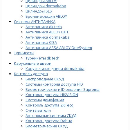
Цилиндры ABLOY
Цилиндры dormakaba
Цилиндры SLS
Броненакладки ABLOY
Системы АНТИПАНИКА
Антипаника dk tech
Антипаника ABLOY EXIT
Антипаника dormakaba
Антипаника СISA
Антипаника ASSA ABLOY OneSystem
Турникеты
Турникеты dk tech
Карусельные двери
Карусельные двери dormakaba
Контроль доступа
Беспроводные СКУД
Системы контроля доступа HID
Биометрические и ID решения Suprema
Контроль доступа HIKVISION
Системы домофонии
Контроль доступа ZKTeco
Считыватели
Автономные системы СКУД
Контроль доступа Dahua
Биометрические СКУД