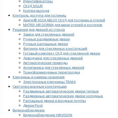
Идентификаторы
СКУД SIGUR
Кнопки выхода
Контроль доступа для гостиниц
Aperio® ASSA ABLOY СКУД для гостиниц и отелей
MATRIX AIR DORMA для мини-отелей и хостелов
Решения для дверей из стекла
Замки для стеклянных дверей
Ручные раздвижные двери
Ручные распашные двери
Фитинги для стеклянных конструкций
Готовый комплект СКД для стеклянной двери
Доводчики для стеклянных дверей
Автоматические приводы
Антипаника для стеклянных дверей
Трансформируемые перегородки
Ключницы и камеры хранения
Электронные ключницы TRAKA
Светопрозрачные конструкции
Раздвижные автоматические двери теплые
Раздвижные автоматические двери холодные
Распашные двери и входные группы
Двери Pivot
Видеонаблюдение
Видеонаблюдение HIKVISION