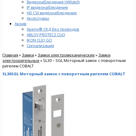
Видеонаблюдение HiWatch
IP видеонаблюдение
HD CVI видеонаблюдение
Аксессуары
Архив
Aperio® СКД без проводов
ABLOY PROTEC2 CLIQ
IKON CLIQ GO
Сигнализация
Главная
»
Замки
»
Замки электромеханические
»
Замки
электроригельные
» SL30 – SGL Моторный замок с поворотным
ригелем COBALT
SL30SGL Моторный замок с поворотным ригелем COBALT