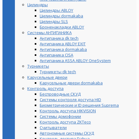
Цилиндры
Цилиндры ABLOY
Цилиндры dormakaba
Цилиндры SLS
Броненакладки ABLOY
Системы АНТИПАНИКА
Антипаника dk tech
Антипаника ABLOY EXIT
Антипаника dormakaba
Антипаника СISA
Антипаника ASSA ABLOY OneSystem
Турникеты
Турникеты dk tech
Карусельные двери
Карусельные двери dormakaba
Контроль доступа
Беспроводные СКУД
Системы контроля доступа HID
Биометрические и ID решения Suprema
Контроль доступа HIKVISION
Системы домофонии
Контроль доступа ZKTeco
Считыватели
Автономные системы СКУД
Контроль доступа Dahua