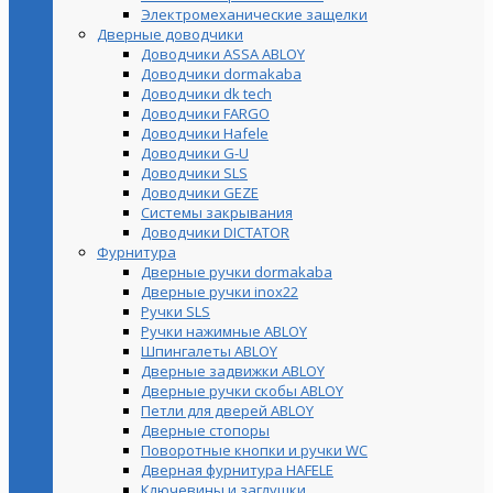
Электромеханические защелки
Дверные доводчики
Доводчики ASSA ABLOY
Доводчики dormakaba
Доводчики dk tech
Доводчики FARGO
Доводчики Hafele
Доводчики G-U
Доводчики SLS
Доводчики GEZE
Cистемы закрывания
Доводчики DICTATOR
Фурнитура
Дверные ручки dormakaba
Дверные ручки inox22
Ручки SLS
Ручки нажимные ABLOY
Шпингалеты ABLOY
Дверные задвижки ABLOY
Дверные ручки скобы ABLOY
Петли для дверей ABLOY
Дверные стопоры
Поворотные кнопки и ручки WC
Дверная фурнитура HAFELE
Ключевины и заглушки