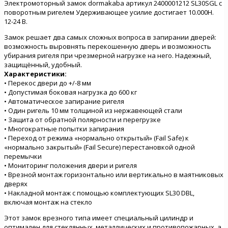
Электромоторный замок dormakaba артикул 2400001212 SL30SGL с
поворотным ригелем Удерживающее усилие достигает 10.000Н.
12-24 В.
Замок решает два самых сложных вопроса в запирании дверей:
возможность выровнять перекошенную дверь и возможность
убирания ригеля при чрезмерной нагрузке на него. Надежный,
защищённый, удобный.
Характеристики:
• Перекос двери до +/-8 мм
• Допустимая боковая нагрузка до 600 кг
• Автоматическое запирание ригеля
• Один ригель 10 мм толщиной из нержавеющей стали
• Защита от обратной полярности и перегрузке
• Многократные попытки запирания
• Переход от режима «нормально открытый» (Fail Safe) к
«нормально закрытый» (Fail Secure) перестановкой одной
перемычки
• Мониторинг положения двери и ригеля
• Врезной монтаж горизонтально или вертикально в маятниковых
дверях
• Накладной монтаж с помощью комплектующих SL30 DBL,
включая монтаж на стекло
Этот замок врезного типа имеет специальный цилиндр и
оптимален для стеклянных, металлических и противопожарных, а