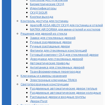
Биометрические СКУД
Идентификаторы
СКУД SIGUR
Кнопки выхода
Контроль доступа для гостиниц
Aperio® ASSA ABLOY СКУД для гостиниц и отелей
MATRIX AIR DORMA для мини-отелей и хостелов
Решения для дверей из стекла
Замки для стеклянных дверей
Ручные раздвижные двери
Ручные распашные двери
Фитинги для стеклянных конструкций
Готовый комплект СКД для стеклянной двери
Доводчики для стеклянных дверей
Автоматические приводы
Антипаника для стеклянных дверей
Трансформируемые перегородки
Ключницы и камеры хранения
Электронные ключницы TRAKA
Светопрозрачные конструкции
Раздвижные автоматические двери теплые
Раздвижные автоматические двери холодные
Распашные двери и входные группы
Двери Pivot