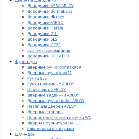
Доводчики ASSA ABLOY
Доводчики dormakaba
Доводчики dk tech
Доводчики FARGO
Доводчики Hafele
Доводчики G-U
Доводчики SLS
Доводчики GEZE
Cистемы закрывания
Доводчики DICTATOR
Фурнитура
Дверные ручки dormakaba
Дверные ручки inox22
Ручки SLS
Ручки нажимные ABLOY
Шпингалеты ABLOY
Дверные задвижки ABLOY
Дверные ручки скобы ABLOY
Петли для дверей ABLOY
Дверные стопоры
Поворотные кнопки и ручки WC
Дверная фурнитура HAFELE
Ключевины и заглушки
Цилиндры