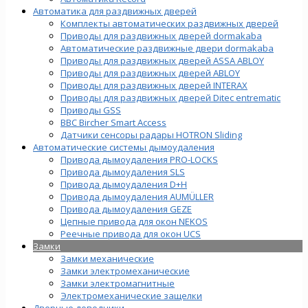
Автоматика для раздвижных дверей
Комплекты автоматических раздвижных дверей
Приводы для раздвижных дверей dormakaba
Автоматические раздвижные двери dormakaba
Приводы для раздвижных дверей ASSA ABLOY
Приводы для раздвижных дверей ABLOY
Приводы для раздвижных дверей INTERAX
Приводы для раздвижных дверей Ditec entrematic
Приводы GSS
BBC Bircher Smart Access
Датчики сенсоры радары HOTRON Sliding
Автоматические системы дымоудаления
Привода дымоудаления PRO-LOCKS
Привода дымоудаления SLS
Привода дымоудаления D+H
Привода дымоудаления AUMÜLLER
Привода дымоудаления GEZE
Цепные привода для окон NEKOS
Реечные привода для окон UСS
Замки
Замки механические
Замки электромеханические
Замки электромагнитные
Электромеханические защелки
Дверные доводчики