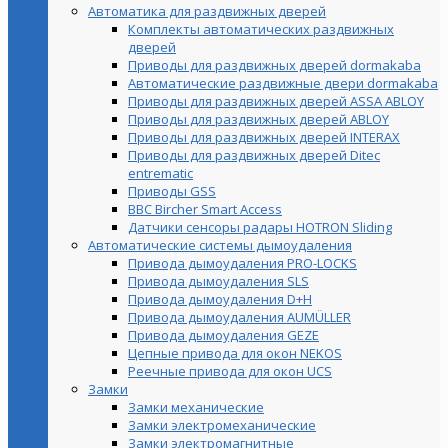
Автоматика для раздвижных дверей
Комплекты автоматических раздвижных
дверей
Приводы для раздвижных дверей dormakaba
Автоматические раздвижные двери dormakaba
Приводы для раздвижных дверей ASSA ABLOY
Приводы для раздвижных дверей ABLOY
Приводы для раздвижных дверей INTERAX
Приводы для раздвижных дверей Ditec
entrematic
Приводы GSS
BBC Bircher Smart Access
Датчики сенсоры радары HOTRON Sliding
Автоматические системы дымоудаления
Привода дымоудаления PRO-LOCKS
Привода дымоудаления SLS
Привода дымоудаления D+H
Привода дымоудаления AUMÜLLER
Привода дымоудаления GEZE
Цепные привода для окон NEKOS
Реечные привода для окон UСS
Замки
Замки механические
Замки электромеханические
Замки электромагнитные