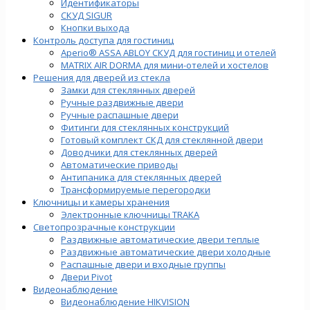
Идентификаторы
СКУД SIGUR
Кнопки выхода
Контроль доступа для гостиниц
Aperio® ASSA ABLOY СКУД для гостиниц и отелей
MATRIX AIR DORMA для мини-отелей и хостелов
Решения для дверей из стекла
Замки для стеклянных дверей
Ручные раздвижные двери
Ручные распашные двери
Фитинги для стеклянных конструкций
Готовый комплект СКД для стеклянной двери
Доводчики для стеклянных дверей
Автоматические приводы
Антипаника для стеклянных дверей
Трансформируемые перегородки
Ключницы и камеры хранения
Электронные ключницы TRAKA
Светопрозрачные конструкции
Раздвижные автоматические двери теплые
Раздвижные автоматические двери холодные
Распашные двери и входные группы
Двери Pivot
Видеонаблюдение
Видеонаблюдение HIKVISION