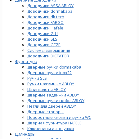
Доводчики ASSA ABLOY
Доводчики dormakaba
Доводчики dk tech
Доводчики FARGO
Доводчики Hafele
Доводчики G-U
Доводчики SLS
Доводчики GEZE
Cистемы закрывания
Доводчики DICTATOR
Фурнитура
Дверные ручки dormakaba
Дверные ручки inox22
Ручки SLS
Ручки нажимные ABLOY
Шпингалеты ABLOY
Дверные задвижки ABLOY
Дверные ручки скобы ABLOY
Петли для дверей ABLOY
Дверные стопоры
Поворотные кнопки и ручки WC
Дверная фурнитура HAFELE
Ключевины и заглушки
Цилиндры