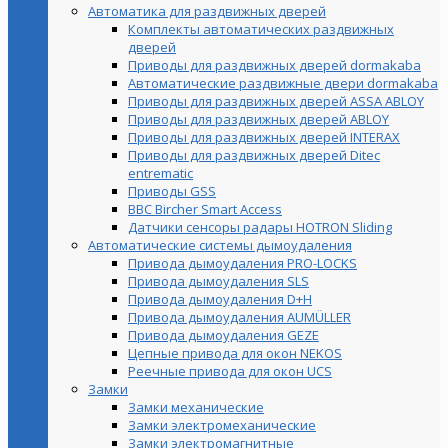
Автоматика для раздвижных дверей
Комплекты автоматических раздвижных
дверей
Приводы для раздвижных дверей dormakaba
Автоматические раздвижные двери dormakaba
Приводы для раздвижных дверей ASSA ABLOY
Приводы для раздвижных дверей ABLOY
Приводы для раздвижных дверей INTERAX
Приводы для раздвижных дверей Ditec
entrematic
Приводы GSS
BBC Bircher Smart Access
Датчики сенсоры радары HOTRON Sliding
Автоматические системы дымоудаления
Привода дымоудаления PRO-LOCKS
Привода дымоудаления SLS
Привода дымоудаления D+H
Привода дымоудаления AUMÜLLER
Привода дымоудаления GEZE
Цепные привода для окон NEKOS
Реечные привода для окон UСS
Замки
Замки механические
Замки электромеханические
Замки электромагнитные