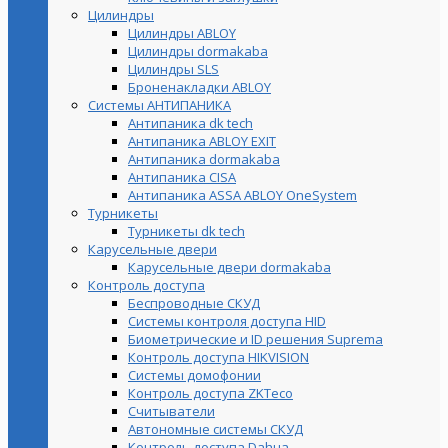
Цилиндры
Цилиндры ABLOY
Цилиндры dormakaba
Цилиндры SLS
Броненакладки ABLOY
Системы АНТИПАНИКА
Антипаника dk tech
Антипаника ABLOY EXIT
Антипаника dormakaba
Антипаника СISA
Антипаника ASSA ABLOY OneSystem
Турникеты
Турникеты dk tech
Карусельные двери
Карусельные двери dormakaba
Контроль доступа
Беспроводные СКУД
Системы контроля доступа HID
Биометрические и ID решения Suprema
Контроль доступа HIKVISION
Системы домофонии
Контроль доступа ZKTeco
Считыватели
Автономные системы СКУД
Контроль доступа Dahua