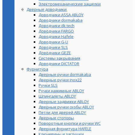
Электромеханические защелки
Дверные доводчики
Доводчики ASSA ABLOY
Доводчики dormakaba
Доводчики dk tech
Доводчики FARGO
Доводчики Hafele
Доводчики G-U
Доводчики SLS
Доводчики GEZE
Cистемы закрывания
Доводчики DICTATOR
Фурнитура
Дверные ручки dormakaba
Дверные ручки inox22
Ручки SLS
Ручки нажимные ABLOY
Шпингалеты ABLOY
Дверные задвижки ABLOY
Дверные ручки скобы ABLOY
Петли для дверей ABLOY
Дверные стопоры
Поворотные кнопки и ручки WC
Дверная фурнитура HAFELE
Ключевины и заглушки