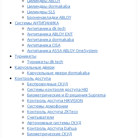
Цилиндры ABLOY
Цилиндры dormakaba
Цилиндры SLS
Броненакладки ABLOY
Системы АНТИПАНИКА
Антипаника dk tech
Антипаника ABLOY EXIT
Антипаника dormakaba
Антипаника СISA
Антипаника ASSA ABLOY OneSystem
Турникеты
Турникеты dk tech
Карусельные двери
Карусельные двери dormakaba
Контроль доступа
Беспроводные СКУД
Системы контроля доступа HID
Биометрические и ID решения Suprema
Контроль доступа HIKVISION
Системы домофонии
Контроль доступа ZKTeco
Считыватели
Автономные системы СКУД
Контроль доступа Dahua
Биометрические СКУД