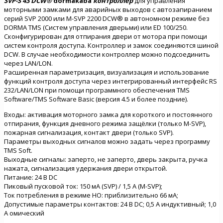
SVP-S 43 DCW®
dormakaba
контроллер
для управления
моторными замками для аварийных выходов с автозапиранием
серий SVP 2000 или M-SVP 2200 DCW® в автономном режиме без
DORMA TMS (Систем управления дверьми) или ED 100/250.
Сконфигурирован для отпирания двери от мотора при помощи
систем контроля доступа. Контроллер и замок соединяются шиной
DCW. В случае необходимости контроллер можно подсоединить
через LAN/LON.
Расширенная параметризация, визуализация и использование
функций контроля доступа через интегрированный интерфейс RS
232/LAN/LON при помощи программного обеспечения TMS
Software/TMS Software Basic (версия 4.5 и более поздние).
Входы: активация моторного замка для короткого и постоянного
отпирания, функция дневного режима защёлки (только M-SVP),
пожарная сигнализация, контакт двери (только SVP).
Параметры выходных сигналов можно задать через программу
TMS Soft.
Выходные сигналы: заперто, не заперто, дверь закрыта, ручка
нажата, сигнализация удержания двери открытой.
Питание: 24 В DC
Пиковый пусковой ток: 150 мА (SVP) / 1,5 A (M-SVP);
Ток потребления в режиме НО: приблизительно 66 мА;
Допустимые параметры контактов: 24 В DC; 0,5 A индуктивный; 1,0
А омический