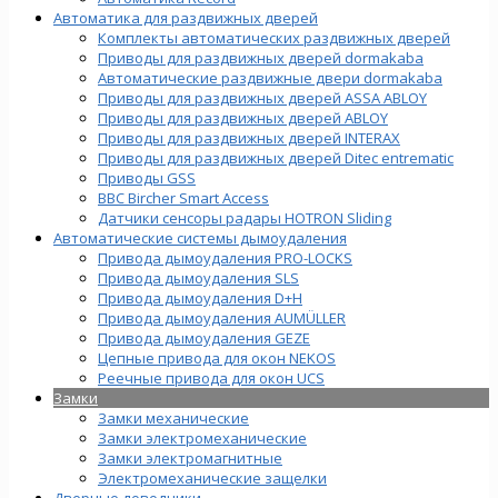
Автоматика для раздвижных дверей
Комплекты автоматических раздвижных дверей
Приводы для раздвижных дверей dormakaba
Автоматические раздвижные двери dormakaba
Приводы для раздвижных дверей ASSA ABLOY
Приводы для раздвижных дверей ABLOY
Приводы для раздвижных дверей INTERAX
Приводы для раздвижных дверей Ditec entrematic
Приводы GSS
BBC Bircher Smart Access
Датчики сенсоры радары HOTRON Sliding
Автоматические системы дымоудаления
Привода дымоудаления PRO-LOCKS
Привода дымоудаления SLS
Привода дымоудаления D+H
Привода дымоудаления AUMÜLLER
Привода дымоудаления GEZE
Цепные привода для окон NEKOS
Реечные привода для окон UСS
Замки
Замки механические
Замки электромеханические
Замки электромагнитные
Электромеханические защелки
Дверные доводчики