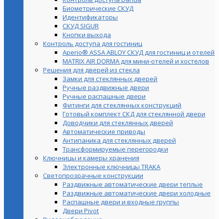
Биометрические СКУД
Идентификаторы
СКУД SIGUR
Кнопки выхода
Контроль доступа для гостиниц
Aperio® ASSA ABLOY СКУД для гостиниц и отелей
MATRIX AIR DORMA для мини-отелей и хостелов
Решения для дверей из стекла
Замки для стеклянных дверей
Ручные раздвижные двери
Ручные распашные двери
Фитинги для стеклянных конструкций
Готовый комплект СКД для стеклянной двери
Доводчики для стеклянных дверей
Автоматические приводы
Антипаника для стеклянных дверей
Трансформируемые перегородки
Ключницы и камеры хранения
Электронные ключницы TRAKA
Светопрозрачные конструкции
Раздвижные автоматические двери теплые
Раздвижные автоматические двери холодные
Распашные двери и входные группы
Двери Pivot