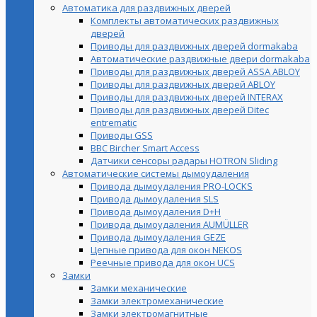
Автоматика для раздвижных дверей
Комплекты автоматических раздвижных
дверей
Приводы для раздвижных дверей dormakaba
Автоматические раздвижные двери dormakaba
Приводы для раздвижных дверей ASSA ABLOY
Приводы для раздвижных дверей ABLOY
Приводы для раздвижных дверей INTERAX
Приводы для раздвижных дверей Ditec
entrematic
Приводы GSS
BBC Bircher Smart Access
Датчики сенсоры радары HOTRON Sliding
Автоматические системы дымоудаления
Привода дымоудаления PRO-LOCKS
Привода дымоудаления SLS
Привода дымоудаления D+H
Привода дымоудаления AUMÜLLER
Привода дымоудаления GEZE
Цепные привода для окон NEKOS
Реечные привода для окон UСS
Замки
Замки механические
Замки электромеханические
Замки электромагнитные