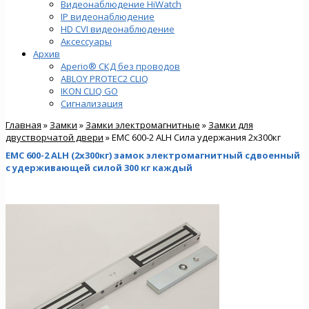
Видеонаблюдение HiWatch
IP видеонаблюдение
HD CVI видеонаблюдение
Аксессуары
Архив
Aperio® СКД без проводов
ABLOY PROTEC2 CLIQ
IKON CLIQ GO
Сигнализация
Главная
»
Замки
»
Замки электромагнитные
»
Замки для
двустворчатой двери
» EMC 600-2 ALH Сила удержания 2х300кг
EMC 600-2 ALH (2х300кг) замок электромагнитный сдвоенный
с удерживающей силой 300 кг каждый