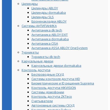
Цилиндры
Цилиндры ABLOY
Цилиндры dormakaba
Цилиндры SLS
Броненакладки ABLOY
Системы АНТИПАНИКА
Антипаника dk tech
Антипаника ABLOY EXIT
Антипаника dormakaba
Антипаника СISA
Антипаника ASSA ABLOY OneSystem
Турникеты
Турникеты dk tech
Карусельные двери
Карусельные двери dormakaba
Контроль доступа
Беспроводные СКУД
Системы контроля доступа HID
Биометрические и ID решения Suprema
Контроль доступа HIKVISION
Системы домофонии
Контроль доступа ZKTeco
Считыватели
Автономные системы СКУД
Контроль доступа Dahua