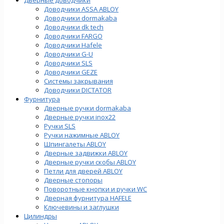
Доводчики ASSA ABLOY
Доводчики dormakaba
Доводчики dk tech
Доводчики FARGO
Доводчики Hafele
Доводчики G-U
Доводчики SLS
Доводчики GEZE
Cистемы закрывания
Доводчики DICTATOR
Фурнитура
Дверные ручки dormakaba
Дверные ручки inox22
Ручки SLS
Ручки нажимные ABLOY
Шпингалеты ABLOY
Дверные задвижки ABLOY
Дверные ручки скобы ABLOY
Петли для дверей ABLOY
Дверные стопоры
Поворотные кнопки и ручки WC
Дверная фурнитура HAFELE
Ключевины и заглушки
Цилиндры