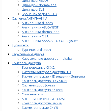
Цилиндры ABLOY
Цилиндры dormakaba
Цилиндры SLS
Броненакладки ABLOY
Системы АНТИПАНИКА
Антипаника dk tech
Антипаника ABLOY EXIT
Антипаника dormakaba
Антипаника СISA
Антипаника ASSA ABLOY OneSystem
Турникеты
Турникеты dk tech
Карусельные двери
Карусельные двери dormakaba
Контроль доступа
Беспроводные СКУД
Системы контроля доступа HID
Биометрические и ID решения Suprema
Контроль доступа HIKVISION
Системы домофонии
Контроль доступа ZKTeco
Считыватели
Автономные системы СКУД
Контроль доступа Dahua
Биометрические СКУД