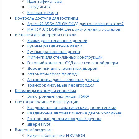
Идентификаторы
СКУД SIGUR
Кнопки выхода
Контроль доступа для гостиниц
Aperio® ASSA ABLOY СКУД для гостиниц и отелей
MATRIX AIR DORMA для мини-отелей и хостелов
Решения для дверей из стекла
Замки для стеклянных дверей
Ручные раздвижные двери
Ручные распашные двери
Фитинги для стеклянных конструкций
Готовый комплект СКД для стеклянной двери
Доводчики для стеклянных дверей
Автоматические приводы
Антипаника для стеклянных дверей
Трансформируемые перегородки
Ключницы и камеры хранения
Электронные ключницы TRAKA
Светопрозрачные конструкции
Раздвижные автоматические двери теплые
Раздвижные автоматические двери холодные
Распашные двери и входные группы
Двери Pivot
Видеонаблюдение
Видеонаблюдение HIKVISION