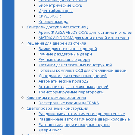
Биометрические СКУД
Идентификаторы
СКУД SIGUR
Кнопки выхода
Контроль доступа для гостиниц
Aperio® ASSA ABLOY СКУД для гостиниц и отелей
MATRIX AIR DORMA для мини-отелей и хостелов
Решения для дверей из стекла
Замки для стеклянных дверей
Ручные раздвижные двери
Ручные распашные двери
Фитинги для стеклянных конструкций
Готовый комплект СКД для стеклянной двери
Доводчики для стеклянных дверей
Автоматические приводы
Антипаника для стеклянных дверей
Трансформируемые перегородки
Ключницы и камеры хранения
Электронные ключницы TRAKA
Светопрозрачные конструкции
Раздвижные автоматические двери теплые
Раздвижные автоматические двери холодные
Распашные двери и входные группы
Двери Pivot