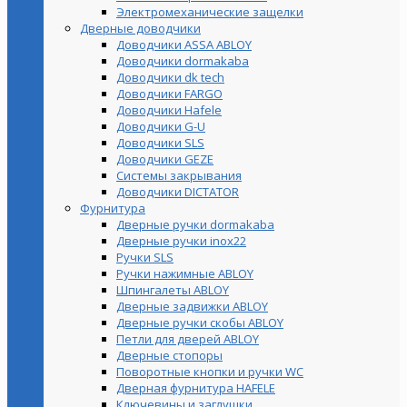
Электромеханические защелки
Дверные доводчики
Доводчики ASSA ABLOY
Доводчики dormakaba
Доводчики dk tech
Доводчики FARGO
Доводчики Hafele
Доводчики G-U
Доводчики SLS
Доводчики GEZE
Cистемы закрывания
Доводчики DICTATOR
Фурнитура
Дверные ручки dormakaba
Дверные ручки inox22
Ручки SLS
Ручки нажимные ABLOY
Шпингалеты ABLOY
Дверные задвижки ABLOY
Дверные ручки скобы ABLOY
Петли для дверей ABLOY
Дверные стопоры
Поворотные кнопки и ручки WC
Дверная фурнитура HAFELE
Ключевины и заглушки