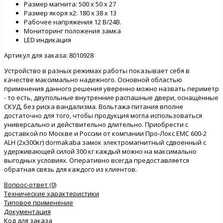
Размер магнита: 500 х 50 х 27
Размер якоря х2: 180 х 38 х 13
Рабочее напряжения 12 В/24В.
Мониторинг положения замка
LED индикация
Артикул для заказа: 8010928
Устройство в разных режимах работы показывает себя в
качестве максимально надежного. Основной областью
применения данного решения уверенно можно назвать периметр
- то есть, двупольные внутренние распашные двери, оснащённые
СКУД, без риска вандализма. Вольтажа питания вполне
достаточно для того, чтобы продукция могла использоваться
универсально и действительно длительно. Приобрести с
доставкой по Москве и России от компании Про-Локс EMC 600-2
ALH (2х300кг) dormakaba замок электромагнитный сдвоенный с
удерживающей силой 300 кг каждый можно на максимально
выгодных условиях. Оперативно всегда предоставляется
обратная связь для каждого из клиентов.
Вопрос-ответ (0)
Технические характеристики
Типовое применение
Документация
Код для заказа