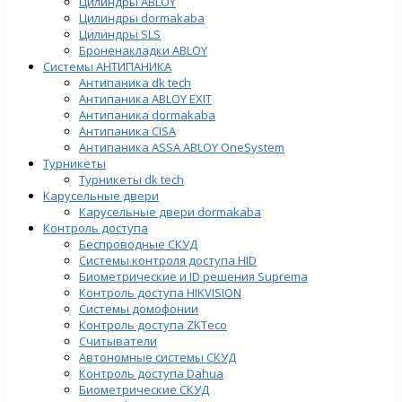
Цилиндры ABLOY
Цилиндры dormakaba
Цилиндры SLS
Броненакладки ABLOY
Системы АНТИПАНИКА
Антипаника dk tech
Антипаника ABLOY EXIT
Антипаника dormakaba
Антипаника СISA
Антипаника ASSA ABLOY OneSystem
Турникеты
Турникеты dk tech
Карусельные двери
Карусельные двери dormakaba
Контроль доступа
Беспроводные СКУД
Системы контроля доступа HID
Биометрические и ID решения Suprema
Контроль доступа HIKVISION
Системы домофонии
Контроль доступа ZKTeco
Считыватели
Автономные системы СКУД
Контроль доступа Dahua
Биометрические СКУД