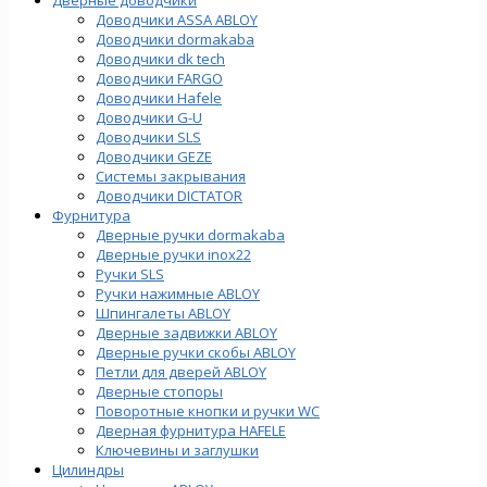
Доводчики ASSA ABLOY
Доводчики dormakaba
Доводчики dk tech
Доводчики FARGO
Доводчики Hafele
Доводчики G-U
Доводчики SLS
Доводчики GEZE
Cистемы закрывания
Доводчики DICTATOR
Фурнитура
Дверные ручки dormakaba
Дверные ручки inox22
Ручки SLS
Ручки нажимные ABLOY
Шпингалеты ABLOY
Дверные задвижки ABLOY
Дверные ручки скобы ABLOY
Петли для дверей ABLOY
Дверные стопоры
Поворотные кнопки и ручки WC
Дверная фурнитура HAFELE
Ключевины и заглушки
Цилиндры