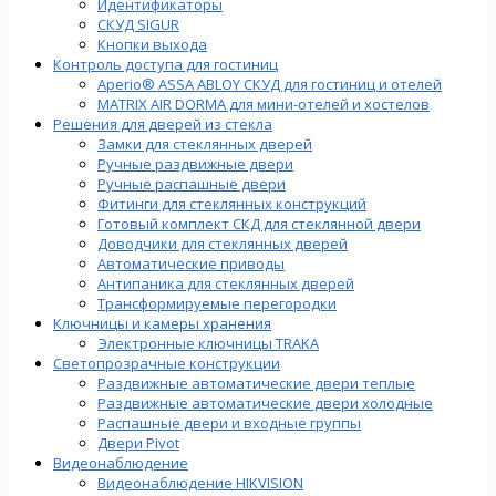
Идентификаторы
СКУД SIGUR
Кнопки выхода
Контроль доступа для гостиниц
Aperio® ASSA ABLOY СКУД для гостиниц и отелей
MATRIX AIR DORMA для мини-отелей и хостелов
Решения для дверей из стекла
Замки для стеклянных дверей
Ручные раздвижные двери
Ручные распашные двери
Фитинги для стеклянных конструкций
Готовый комплект СКД для стеклянной двери
Доводчики для стеклянных дверей
Автоматические приводы
Антипаника для стеклянных дверей
Трансформируемые перегородки
Ключницы и камеры хранения
Электронные ключницы TRAKA
Светопрозрачные конструкции
Раздвижные автоматические двери теплые
Раздвижные автоматические двери холодные
Распашные двери и входные группы
Двери Pivot
Видеонаблюдение
Видеонаблюдение HIKVISION