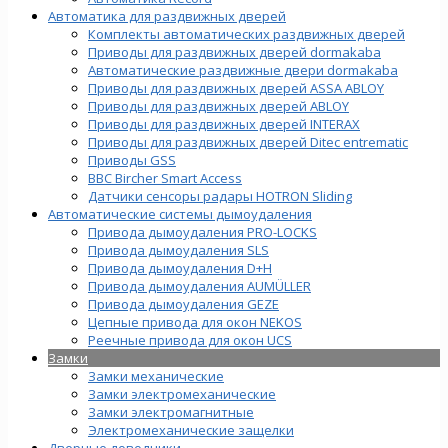
Автоматика для раздвижных дверей
Комплекты автоматических раздвижных дверей
Приводы для раздвижных дверей dormakaba
Автоматические раздвижные двери dormakaba
Приводы для раздвижных дверей ASSA ABLOY
Приводы для раздвижных дверей ABLOY
Приводы для раздвижных дверей INTERAX
Приводы для раздвижных дверей Ditec entrematic
Приводы GSS
BBC Bircher Smart Access
Датчики сенсоры радары HOTRON Sliding
Автоматические системы дымоудаления
Привода дымоудаления PRO-LOCKS
Привода дымоудаления SLS
Привода дымоудаления D+H
Привода дымоудаления AUMÜLLER
Привода дымоудаления GEZE
Цепные привода для окон NEKOS
Реечные привода для окон UСS
Замки
Замки механические
Замки электромеханические
Замки электромагнитные
Электромеханические защелки
Дверные доводчики