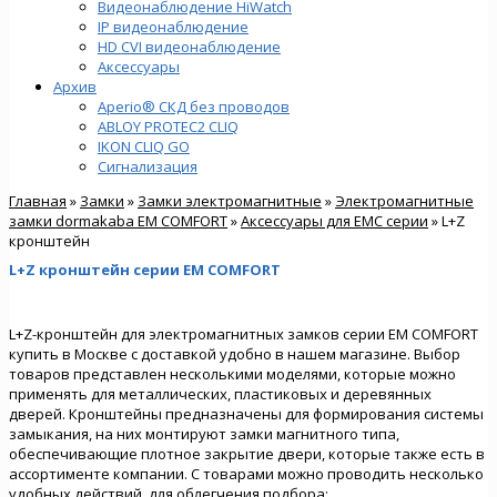
Видеонаблюдение HiWatch
IP видеонаблюдение
HD CVI видеонаблюдение
Аксессуары
Архив
Aperio® СКД без проводов
ABLOY PROTEC2 CLIQ
IKON CLIQ GO
Сигнализация
Главная
»
Замки
»
Замки электромагнитные
»
Электромагнитные
замки dormakaba EM COMFORT
»
Аксессуары для EMC серии
» L+Z
кронштейн
L+Z кронштейн серии EM COMFORT
L+Z-кронштейн для электромагнитных замков серии EM COMFORT
купить в Москве с доставкой удобно в нашем магазине. Выбор
товаров представлен несколькими моделями, которые можно
применять для металлических, пластиковых и деревянных
дверей. Кронштейны предназначены для формирования системы
замыкания, на них монтируют замки магнитного типа,
обеспечивающие плотное закрытие двери, которые также есть в
ассортименте компании. С товарами можно проводить несколько
удобных действий, для облегчения подбора: