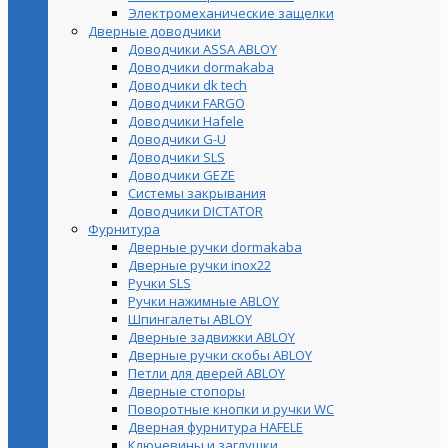
Электромеханические защелки
Дверные доводчики
Доводчики ASSA ABLOY
Доводчики dormakaba
Доводчики dk tech
Доводчики FARGO
Доводчики Hafele
Доводчики G-U
Доводчики SLS
Доводчики GEZE
Cистемы закрывания
Доводчики DICTATOR
Фурнитура
Дверные ручки dormakaba
Дверные ручки inox22
Ручки SLS
Ручки нажимные ABLOY
Шпингалеты ABLOY
Дверные задвижки ABLOY
Дверные ручки скобы ABLOY
Петли для дверей ABLOY
Дверные стопоры
Поворотные кнопки и ручки WC
Дверная фурнитура HAFELE
Ключевины и заглушки