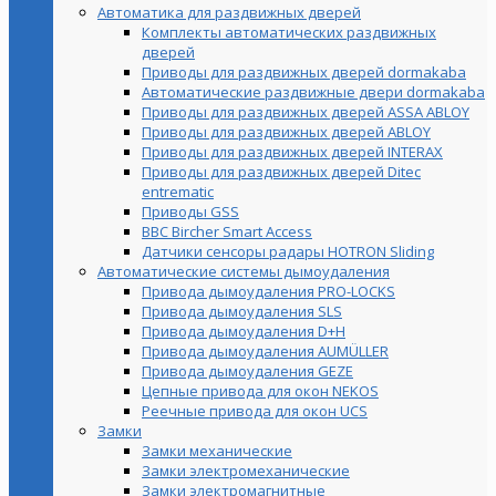
Автоматика для раздвижных дверей
Комплекты автоматических раздвижных
дверей
Приводы для раздвижных дверей dormakaba
Автоматические раздвижные двери dormakaba
Приводы для раздвижных дверей ASSA ABLOY
Приводы для раздвижных дверей ABLOY
Приводы для раздвижных дверей INTERAX
Приводы для раздвижных дверей Ditec
entrematic
Приводы GSS
BBC Bircher Smart Access
Датчики сенсоры радары HOTRON Sliding
Автоматические системы дымоудаления
Привода дымоудаления PRO-LOCKS
Привода дымоудаления SLS
Привода дымоудаления D+H
Привода дымоудаления AUMÜLLER
Привода дымоудаления GEZE
Цепные привода для окон NEKOS
Реечные привода для окон UСS
Замки
Замки механические
Замки электромеханические
Замки электромагнитные