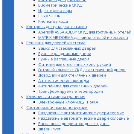
Биометрические СКУД
Идентификаторы
СКУД SIGUR
Кнопки выхода
Контроль доступа для гостиниц
Aperio® ASSA ABLOY СКУД для гостиниц и отелей
MATRIX AIR DORMA для мини-отелей и хостелов
Решения для дверей из стекла
Замки для стеклянных дверей
Ручные раздвижные двери
Ручные распашные двери
Фитинги для стеклянных конструкций
Готовый комплект СКД для стеклянной двери
Доводчики для стеклянных дверей
Автоматические приводы
Антипаника для стеклянных дверей
Трансформируемые перегородки
Ключницы и камеры хранения
Электронные ключницы TRAKA
Светопрозрачные конструкции
Раздвижные автоматические двери теплые
Раздвижные автоматические двери холодные
Распашные двери и входные группы
Двери Pivot