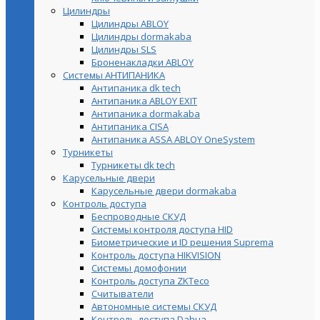
Цилиндры
Цилиндры ABLOY
Цилиндры dormakaba
Цилиндры SLS
Броненакладки ABLOY
Системы АНТИПАНИКА
Антипаника dk tech
Антипаника ABLOY EXIT
Антипаника dormakaba
Антипаника СISA
Антипаника ASSA ABLOY OneSystem
Турникеты
Турникеты dk tech
Карусельные двери
Карусельные двери dormakaba
Контроль доступа
Беспроводные СКУД
Системы контроля доступа HID
Биометрические и ID решения Suprema
Контроль доступа HIKVISION
Системы домофонии
Контроль доступа ZKTeco
Считыватели
Автономные системы СКУД
Контроль доступа Dahua