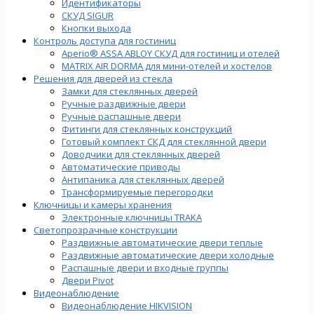
Идентификаторы
СКУД SIGUR
Кнопки выхода
Контроль доступа для гостиниц
Aperio® ASSA ABLOY СКУД для гостиниц и отелей
MATRIX AIR DORMA для мини-отелей и хостелов
Решения для дверей из стекла
Замки для стеклянных дверей
Ручные раздвижные двери
Ручные распашные двери
Фитинги для стеклянных конструкций
Готовый комплект СКД для стеклянной двери
Доводчики для стеклянных дверей
Автоматические приводы
Антипаника для стеклянных дверей
Трансформируемые перегородки
Ключницы и камеры хранения
Электронные ключницы TRAKA
Светопрозрачные конструкции
Раздвижные автоматические двери теплые
Раздвижные автоматические двери холодные
Распашные двери и входные группы
Двери Pivot
Видеонаблюдение
Видеонаблюдение HIKVISION