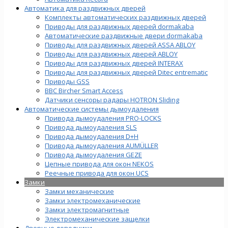
Автоматика для раздвижных дверей
Комплекты автоматических раздвижных дверей
Приводы для раздвижных дверей dormakaba
Автоматические раздвижные двери dormakaba
Приводы для раздвижных дверей ASSA ABLOY
Приводы для раздвижных дверей ABLOY
Приводы для раздвижных дверей INTERAX
Приводы для раздвижных дверей Ditec entrematic
Приводы GSS
BBC Bircher Smart Access
Датчики сенсоры радары HOTRON Sliding
Автоматические системы дымоудаления
Привода дымоудаления PRO-LOCKS
Привода дымоудаления SLS
Привода дымоудаления D+H
Привода дымоудаления AUMÜLLER
Привода дымоудаления GEZE
Цепные привода для окон NEKOS
Реечные привода для окон UСS
Замки
Замки механические
Замки электромеханические
Замки электромагнитные
Электромеханические защелки
Дверные доводчики