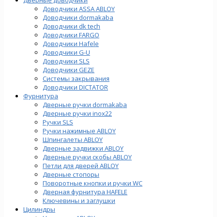
Доводчики ASSA ABLOY
Доводчики dormakaba
Доводчики dk tech
Доводчики FARGO
Доводчики Hafele
Доводчики G-U
Доводчики SLS
Доводчики GEZE
Cистемы закрывания
Доводчики DICTATOR
Фурнитура
Дверные ручки dormakaba
Дверные ручки inox22
Ручки SLS
Ручки нажимные ABLOY
Шпингалеты ABLOY
Дверные задвижки ABLOY
Дверные ручки скобы ABLOY
Петли для дверей ABLOY
Дверные стопоры
Поворотные кнопки и ручки WC
Дверная фурнитура HAFELE
Ключевины и заглушки
Цилиндры