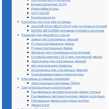
Биометрические СКУД
Идентификаторы
СКУД SIGUR
Кнопки выхода
Контроль доступа для гостиниц
Aperio® ASSA ABLOY СКУД для гостиниц и отелей
MATRIX AIR DORMA для мини-отелей и хостелов
Решения для дверей из стекла
Замки для стеклянных дверей
Ручные раздвижные двери
Ручные распашные двери
Фитинги для стеклянных конструкций
Готовый комплект СКД для стеклянной двери
Доводчики для стеклянных дверей
Автоматические приводы
Антипаника для стеклянных дверей
Трансформируемые перегородки
Ключницы и камеры хранения
Электронные ключницы TRAKA
Светопрозрачные конструкции
Раздвижные автоматические двери теплые
Раздвижные автоматические двери холодные
Распашные двери и входные группы
Двери Pivot