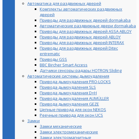
Автоматика для раздвижных дверей
Комплекты автоматических раздвижных
дверей
Приводы для раздвижных дверей dormakaba
Автоматические раздвижные двери dormakaba
Приводы для раздвижных дверей ASSA ABLOY
Приводы для раздвижных дверей ABLOY
Приводы для раздвижных дверей INTERAX
Приводы для раздвижных дверей Ditec
entrematic
Приводы GSS
BBC Bircher Smart Access
Датчики сенсоры радары HOTRON Sliding
Автоматические системы дымоудаления
Привода дымоудаления PRO-LOCKS
Привода дымоудаления SLS
Привода дымоудаления D+H
Привода дымоудаления AUMÜLLER
Привода дымоудаления GEZE
Цепные привода для окон NEKOS
Реечные привода для окон UСS
Замки
Замки механические
Замки электромеханические
Замки электромагнитные