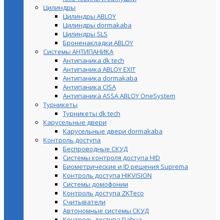
Цилиндры
Цилиндры ABLOY
Цилиндры dormakaba
Цилиндры SLS
Броненакладки ABLOY
Системы АНТИПАНИКА
Антипаника dk tech
Антипаника ABLOY EXIT
Антипаника dormakaba
Антипаника СISA
Антипаника ASSA ABLOY OneSystem
Турникеты
Турникеты dk tech
Карусельные двери
Карусельные двери dormakaba
Контроль доступа
Беспроводные СКУД
Системы контроля доступа HID
Биометрические и ID решения Suprema
Контроль доступа HIKVISION
Системы домофонии
Контроль доступа ZKTeco
Считыватели
Автономные системы СКУД
Контроль доступа Dahua