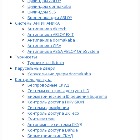
Цилиндры ABLOY
Цилиндры dormakaba
Цилиндры SLS
Броненакладки ABLOY
Системы АНТИПАНИКА
Антипаника dk tech
Антипаника ABLOY EXIT
Антипаника dormakaba
Антипаника СISA
Антипаника ASSA ABLOY OneSystem
Турникеты
Турникеты dk tech
Карусельные двери
Карусельные двери dormakaba
Контроль доступа
Беспроводные СКУД
Системы контроля доступа HID
Биометрические и ID решения Suprema
Контроль доступа HIKVISION
Системы домофонии
Контроль доступа ZKTeco
Считыватели
Автономные системы СКУД
Контроль доступа Dahua
Биометрические СКУД