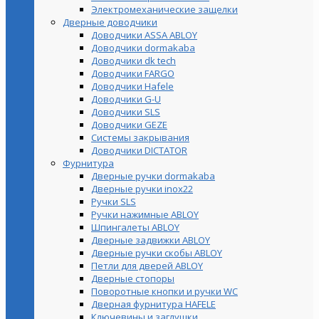
Электромеханические защелки
Дверные доводчики
Доводчики ASSA ABLOY
Доводчики dormakaba
Доводчики dk tech
Доводчики FARGO
Доводчики Hafele
Доводчики G-U
Доводчики SLS
Доводчики GEZE
Cистемы закрывания
Доводчики DICTATOR
Фурнитура
Дверные ручки dormakaba
Дверные ручки inox22
Ручки SLS
Ручки нажимные ABLOY
Шпингалеты ABLOY
Дверные задвижки ABLOY
Дверные ручки скобы ABLOY
Петли для дверей ABLOY
Дверные стопоры
Поворотные кнопки и ручки WC
Дверная фурнитура HAFELE
Ключевины и заглушки