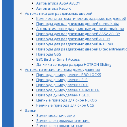
Автоматика ASSA ABLOY
Автоматика Record
Автоматика для раздвижных дверей
Комплекты автоматических раздвижных дверей
Приводы для раздвижных дверей dormakaba
Автоматические раздвижные двери dormakaba
Приводы для раздвижных дверей ASSA ABLOY
Приводы для раздвижных дверей ABLOY
Приводы для раздвижных дверей INTERAX
Приводы для раздвижных дверей Ditec entrematic
Приводы GSS
BBC Bircher Smart Access
Датчики сенсоры радары HOTRON Sliding
Автоматические системы дымоудаления
Привода дымоудаления PRO-LOCKS
Привода дымоудаления SLS
Привода дымоудаления D+H
Привода дымоудаления AUMÜLLER
Привода дымоудаления GEZE
Цепные привода для окон NEKOS
Реечные привода для окон UСS
Замки
Замки механические
Замки электромеханические
Замки электромагнитные