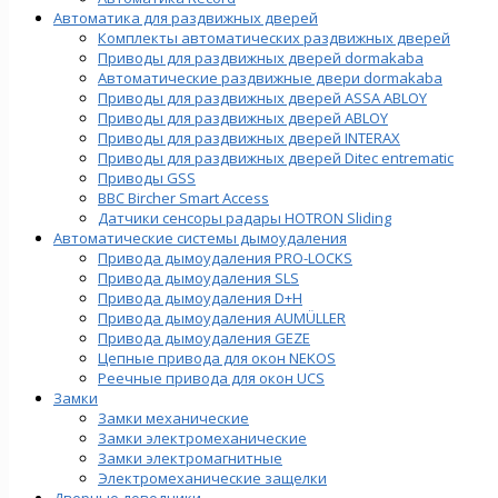
Автоматика для раздвижных дверей
Комплекты автоматических раздвижных дверей
Приводы для раздвижных дверей dormakaba
Автоматические раздвижные двери dormakaba
Приводы для раздвижных дверей ASSA ABLOY
Приводы для раздвижных дверей ABLOY
Приводы для раздвижных дверей INTERAX
Приводы для раздвижных дверей Ditec entrematic
Приводы GSS
BBC Bircher Smart Access
Датчики сенсоры радары HOTRON Sliding
Автоматические системы дымоудаления
Привода дымоудаления PRO-LOCKS
Привода дымоудаления SLS
Привода дымоудаления D+H
Привода дымоудаления AUMÜLLER
Привода дымоудаления GEZE
Цепные привода для окон NEKOS
Реечные привода для окон UСS
Замки
Замки механические
Замки электромеханические
Замки электромагнитные
Электромеханические защелки
Дверные доводчики