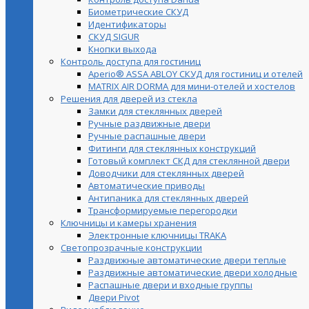
Биометрические СКУД
Идентификаторы
СКУД SIGUR
Кнопки выхода
Контроль доступа для гостиниц
Aperio® ASSA ABLOY СКУД для гостиниц и отелей
MATRIX AIR DORMA для мини-отелей и хостелов
Решения для дверей из стекла
Замки для стеклянных дверей
Ручные раздвижные двери
Ручные распашные двери
Фитинги для стеклянных конструкций
Готовый комплект СКД для стеклянной двери
Доводчики для стеклянных дверей
Автоматические приводы
Антипаника для стеклянных дверей
Трансформируемые перегородки
Ключницы и камеры хранения
Электронные ключницы TRAKA
Светопрозрачные конструкции
Раздвижные автоматические двери теплые
Раздвижные автоматические двери холодные
Распашные двери и входные группы
Двери Pivot