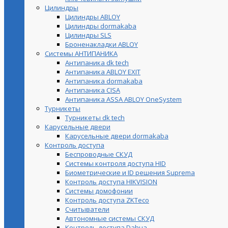
Цилиндры
Цилиндры ABLOY
Цилиндры dormakaba
Цилиндры SLS
Броненакладки ABLOY
Системы АНТИПАНИКА
Антипаника dk tech
Антипаника ABLOY EXIT
Антипаника dormakaba
Антипаника СISA
Антипаника ASSA ABLOY OneSystem
Турникеты
Турникеты dk tech
Карусельные двери
Карусельные двери dormakaba
Контроль доступа
Беспроводные СКУД
Системы контроля доступа HID
Биометрические и ID решения Suprema
Контроль доступа HIKVISION
Системы домофонии
Контроль доступа ZKTeco
Считыватели
Автономные системы СКУД
Контроль доступа Dahua