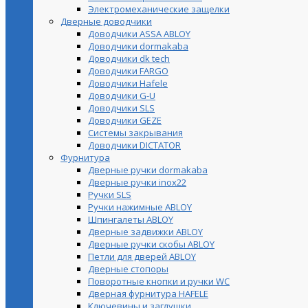
Электромеханические защелки
Дверные доводчики
Доводчики ASSA ABLOY
Доводчики dormakaba
Доводчики dk tech
Доводчики FARGO
Доводчики Hafele
Доводчики G-U
Доводчики SLS
Доводчики GEZE
Cистемы закрывания
Доводчики DICTATOR
Фурнитура
Дверные ручки dormakaba
Дверные ручки inox22
Ручки SLS
Ручки нажимные ABLOY
Шпингалеты ABLOY
Дверные задвижки ABLOY
Дверные ручки скобы ABLOY
Петли для дверей ABLOY
Дверные стопоры
Поворотные кнопки и ручки WC
Дверная фурнитура HAFELE
Ключевины и заглушки