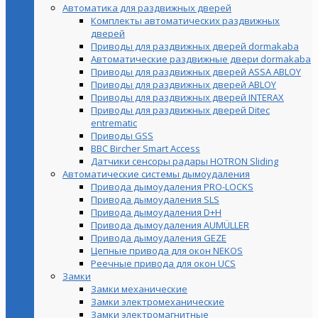
Автоматика для раздвижных дверей
Комплекты автоматических раздвижных
дверей
Приводы для раздвижных дверей dormakaba
Автоматические раздвижные двери dormakaba
Приводы для раздвижных дверей ASSA ABLOY
Приводы для раздвижных дверей ABLOY
Приводы для раздвижных дверей INTERAX
Приводы для раздвижных дверей Ditec
entrematic
Приводы GSS
BBC Bircher Smart Access
Датчики сенсоры радары HOTRON Sliding
Автоматические системы дымоудаления
Привода дымоудаления PRO-LOCKS
Привода дымоудаления SLS
Привода дымоудаления D+H
Привода дымоудаления AUMÜLLER
Привода дымоудаления GEZE
Цепные привода для окон NEKOS
Реечные привода для окон UСS
Замки
Замки механические
Замки электромеханические
Замки электромагнитные