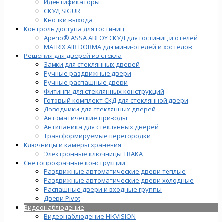
Идентификаторы
СКУД SIGUR
Кнопки выхода
Контроль доступа для гостиниц
Aperio® ASSA ABLOY СКУД для гостиниц и отелей
MATRIX AIR DORMA для мини-отелей и хостелов
Решения для дверей из стекла
Замки для стеклянных дверей
Ручные раздвижные двери
Ручные распашные двери
Фитинги для стеклянных конструкций
Готовый комплект СКД для стеклянной двери
Доводчики для стеклянных дверей
Автоматические приводы
Антипаника для стеклянных дверей
Трансформируемые перегородки
Ключницы и камеры хранения
Электронные ключницы TRAKA
Светопрозрачные конструкции
Раздвижные автоматические двери теплые
Раздвижные автоматические двери холодные
Распашные двери и входные группы
Двери Pivot
Видеонаблюдение
Видеонаблюдение HIKVISION