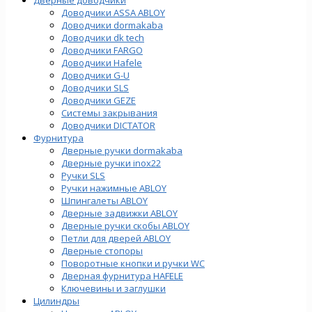
Доводчики ASSA ABLOY
Доводчики dormakaba
Доводчики dk tech
Доводчики FARGO
Доводчики Hafele
Доводчики G-U
Доводчики SLS
Доводчики GEZE
Cистемы закрывания
Доводчики DICTATOR
Фурнитура
Дверные ручки dormakaba
Дверные ручки inox22
Ручки SLS
Ручки нажимные ABLOY
Шпингалеты ABLOY
Дверные задвижки ABLOY
Дверные ручки скобы ABLOY
Петли для дверей ABLOY
Дверные стопоры
Поворотные кнопки и ручки WC
Дверная фурнитура HAFELE
Ключевины и заглушки
Цилиндры