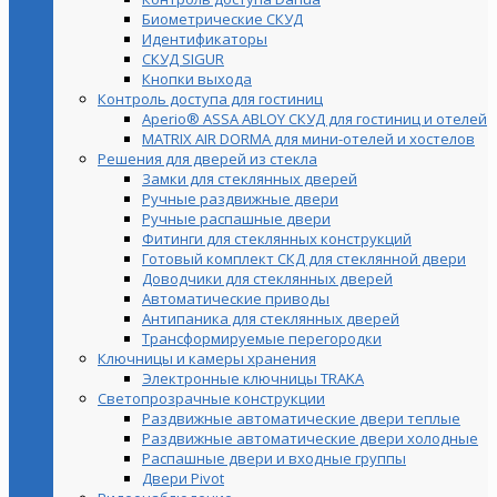
Биометрические СКУД
Идентификаторы
СКУД SIGUR
Кнопки выхода
Контроль доступа для гостиниц
Aperio® ASSA ABLOY СКУД для гостиниц и отелей
MATRIX AIR DORMA для мини-отелей и хостелов
Решения для дверей из стекла
Замки для стеклянных дверей
Ручные раздвижные двери
Ручные распашные двери
Фитинги для стеклянных конструкций
Готовый комплект СКД для стеклянной двери
Доводчики для стеклянных дверей
Автоматические приводы
Антипаника для стеклянных дверей
Трансформируемые перегородки
Ключницы и камеры хранения
Электронные ключницы TRAKA
Светопрозрачные конструкции
Раздвижные автоматические двери теплые
Раздвижные автоматические двери холодные
Распашные двери и входные группы
Двери Pivot