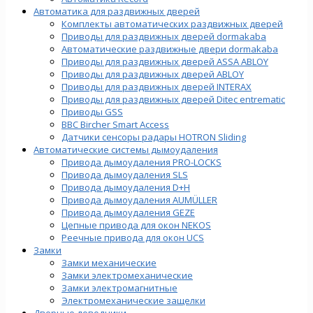
Автоматика для раздвижных дверей
Комплекты автоматических раздвижных дверей
Приводы для раздвижных дверей dormakaba
Автоматические раздвижные двери dormakaba
Приводы для раздвижных дверей ASSA ABLOY
Приводы для раздвижных дверей ABLOY
Приводы для раздвижных дверей INTERAX
Приводы для раздвижных дверей Ditec entrematic
Приводы GSS
BBC Bircher Smart Access
Датчики сенсоры радары HOTRON Sliding
Автоматические системы дымоудаления
Привода дымоудаления PRO-LOCKS
Привода дымоудаления SLS
Привода дымоудаления D+H
Привода дымоудаления AUMÜLLER
Привода дымоудаления GEZE
Цепные привода для окон NEKOS
Реечные привода для окон UСS
Замки
Замки механические
Замки электромеханические
Замки электромагнитные
Электромеханические защелки
Дверные доводчики