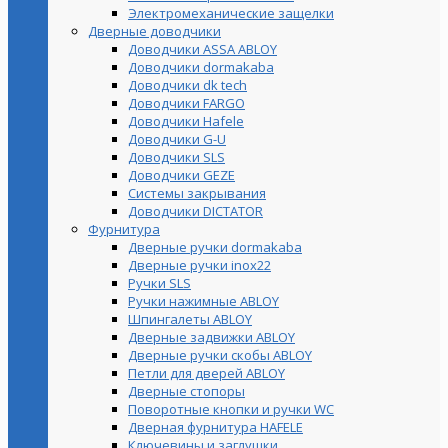
Электромеханические защелки
Дверные доводчики
Доводчики ASSA ABLOY
Доводчики dormakaba
Доводчики dk tech
Доводчики FARGO
Доводчики Hafele
Доводчики G-U
Доводчики SLS
Доводчики GEZE
Cистемы закрывания
Доводчики DICTATOR
Фурнитура
Дверные ручки dormakaba
Дверные ручки inox22
Ручки SLS
Ручки нажимные ABLOY
Шпингалеты ABLOY
Дверные задвижки ABLOY
Дверные ручки скобы ABLOY
Петли для дверей ABLOY
Дверные стопоры
Поворотные кнопки и ручки WC
Дверная фурнитура HAFELE
Ключевины и заглушки