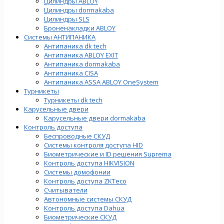
Цилиндры ABLOY
Цилиндры dormakaba
Цилиндры SLS
Броненакладки ABLOY
Системы АНТИПАНИКА
Антипаника dk tech
Антипаника ABLOY EXIT
Антипаника dormakaba
Антипаника СISA
Антипаника ASSA ABLOY OneSystem
Турникеты
Турникеты dk tech
Карусельные двери
Карусельные двери dormakaba
Контроль доступа
Беспроводные СКУД
Системы контроля доступа HID
Биометрические и ID решения Suprema
Контроль доступа HIKVISION
Системы домофонии
Контроль доступа ZKTeco
Считыватели
Автономные системы СКУД
Контроль доступа Dahua
Биометрические СКУД