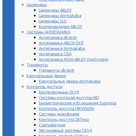
Цилиндры
Цилиндры ABLOY
Цилиндры dormakaba
Цилиндры SLS
Броненакладки ABLOY
Системы АНТИПАНИКА
Антипаника dk tech
Антипаника ABLOY EXIT
Антипаника dormakaba
Антипаника СISA
Антипаника ASSA ABLOY OneSystem
Турникеты
Турникеты dk tech
Карусельные двери
Карусельные двери dormakaba
Контроль доступа
Беспроводные СКУД
Системы контроля доступа HID
Биометрические и ID решения Suprema
Контроль доступа HIKVISION
Системы домофонии
Контроль доступа ZKTeco
Считыватели
Автономные системы СКУД
Контроль доступа Dahua