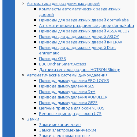
Автоматика для раздвижных дверей
Комплекты автоматических раздвижных
дверей
Приводы для раздвижных дверей dormakaba
Автоматические раздвижные двери dormakaba
Приводы для раздвижных дверей ASSA ABLOY
Приводы для раздвижных дверей ABLOY
Приводы для раздвижных дверей INTERAX
Приводы для раздвижных дверей Ditec
entrematic
Приводы GSS
BBC Bircher Smart Access
Датчики сенсоры радары HOTRON Sliding
Автоматические системы дымоудаления
Привода дымоудаления PRO-LOCKS
Привода дымоудаления SLS
Привода дымоудаления D+H
Привода дымоудаления AUMÜLLER
Привода дымоудаления GEZE
Цепные привода для окон NEKOS
Реечные привода для окон UСS
Замки
Замки механические
Замки электромеханические
Замки электромагнитные