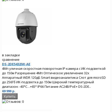
в закладки
сравнение
DS-2DE5432IW-AE
4Мп уличная скоростная поворотная IP-камера с ИК-подсветкой
до 150м Разрешение 4Мп Оптическое увеличение 32х
Аппаратный WDR 120дБ Smart видеоаналитика Слот для microSD
до 256Гб ИК-подсветка до 150м Широкий температурный
диапазон: -40°C…+65° IP66 Питание AC24В/PoE+ DS-2DE..
69 990 р.