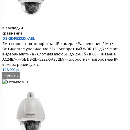
в закладки
сравнение
DS-2DF5232X-AEL
2Мп скоростная поворотная IP-камера • Разрешение 2 Мп •
Оптическое увеличение 32х • Аппаратный WDR 120 дБ • Smart
видеоаналитика • Слот для microSD до 256 Гб • IP66 • Питание
AC24В/Hi-PoE DS-2DF5232X-AEL 2Мп - скоростная поворотная IP-
камера реализуется..
108 990 р.