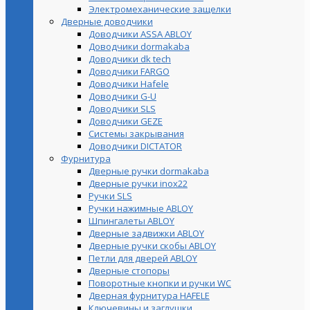
Электромеханические защелки
Дверные доводчики
Доводчики ASSA ABLOY
Доводчики dormakaba
Доводчики dk tech
Доводчики FARGO
Доводчики Hafele
Доводчики G-U
Доводчики SLS
Доводчики GEZE
Cистемы закрывания
Доводчики DICTATOR
Фурнитура
Дверные ручки dormakaba
Дверные ручки inox22
Ручки SLS
Ручки нажимные ABLOY
Шпингалеты ABLOY
Дверные задвижки ABLOY
Дверные ручки скобы ABLOY
Петли для дверей ABLOY
Дверные стопоры
Поворотные кнопки и ручки WC
Дверная фурнитура HAFELE
Ключевины и заглушки