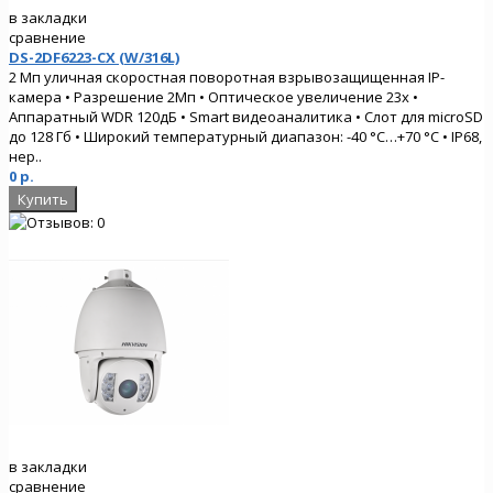
в закладки
сравнение
DS-2DF6223-CX (W/316L)
2 Мп уличная скоростная поворотная взрывозащищенная IP-
камера • Разрешение 2Мп • Оптическое увеличение 23х •
Аппаратный WDR 120дБ • Smart видеоаналитика • Слот для microSD
до 128 Гб • Широкий температурный диапазон: -40 °C…+70 °C • IP68,
нер..
0 р.
в закладки
сравнение