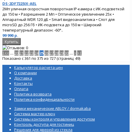
DS-2DF7225IX-AEL
2Мп уличная скоростная поворотная IP-камера с ИК-подсветкой
до 150 м • Разрешение 2 Мп • Оптическое увеличение 25х •
Аппаратный WDR 120 дБ • Smart видеоаналитика • Слот для
microSD до 256 Гб • ИК-подсветка до 150 м • Широкий
температурный диапазон: -60°..
99 990 р.
|<
<
....
20
21
22
23
24
25
26
27
28
29
30
....
>
>|
Показано с 361 по 375 из 727 (страниц: 49)
Калькулятор расчета цен
О компании
Доставка
Контакты
Оплата
Политика возврата
Политика конфиденциальности
Замки механические ABLOY / dormakaba
Система мастер ключ
Системы контроля и управления доступом
Контроль доступа для гостиниц
Решения для дверей из стекла