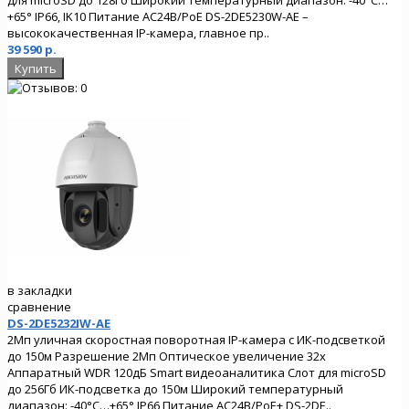
+65° IP66, IK10 Питание AC24В/PoE DS-2DE5230W-AE –
высококачественная IP-камера, главное пр..
39 590 р.
в закладки
сравнение
DS-2DE5232IW-AE
2Мп уличная скоростная поворотная IP-камера с ИК-подсветкой
до 150м Разрешение 2Мп Оптическое увеличение 32х
Аппаратный WDR 120дБ Smart видеоаналитика Слот для microSD
до 256Гб ИК-подсветка до 150м Широкий температурный
диапазон: -40°C…+65° IP66 Питание AC24В/PoE+ DS-2DE..