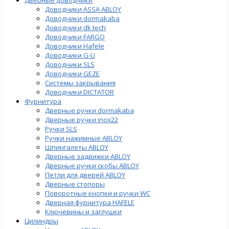
Доводчики ASSA ABLOY
Доводчики dormakaba
Доводчики dk tech
Доводчики FARGO
Доводчики Hafele
Доводчики G-U
Доводчики SLS
Доводчики GEZE
Cистемы закрывания
Доводчики DICTATOR
Фурнитура
Дверные ручки dormakaba
Дверные ручки inox22
Ручки SLS
Ручки нажимные ABLOY
Шпингалеты ABLOY
Дверные задвижки ABLOY
Дверные ручки скобы ABLOY
Петли для дверей ABLOY
Дверные стопоры
Поворотные кнопки и ручки WC
Дверная фурнитура HAFELE
Ключевины и заглушки
Цилиндры