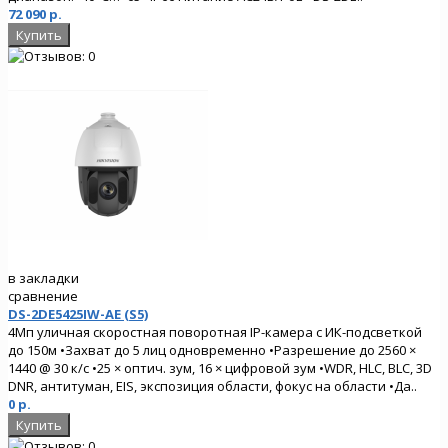
72 090 р.
в закладки
сравнение
DS-2DE5425IW-AE (S5)
4Мп уличная скоростная поворотная IP-камера с ИК-подсветкой
до 150м •Захват до 5 лиц одновременно •Разрешение до 2560 ×
1440 @ 30 к/с •25 × оптич. зум, 16 × цифровой зум •WDR, HLC, BLC, 3D
DNR, антитуман, EIS, экспозиция области, фокус на области •Да..
0 р.