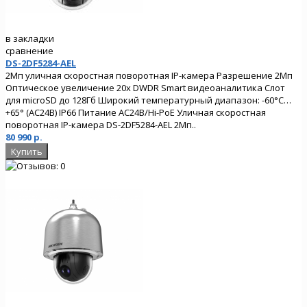
в закладки
сравнение
DS-2DF5284-AEL
2Мп уличная скоростная поворотная IP-камера Разрешение 2Мп
Оптическое увеличение 20х DWDR Smart видеоаналитика Слот
для microSD до 128Гб Широкий температурный диапазон: -60°C…
+65° (AC24В) IP66 Питание AC24В/Hi-PoE Уличная скоростная
поворотная IP-камера DS-2DF5284-AEL 2Мп..
80 990 р.