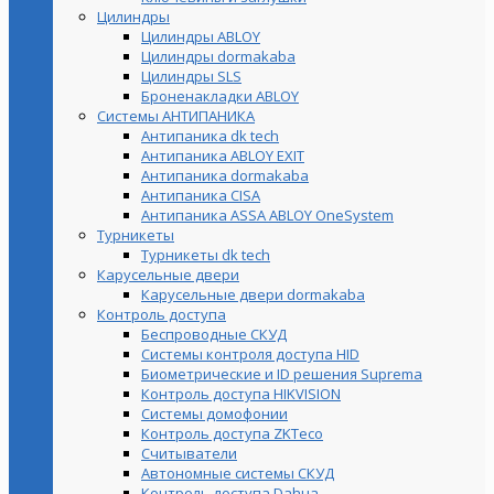
Цилиндры
Цилиндры ABLOY
Цилиндры dormakaba
Цилиндры SLS
Броненакладки ABLOY
Системы АНТИПАНИКА
Антипаника dk tech
Антипаника ABLOY EXIT
Антипаника dormakaba
Антипаника СISA
Антипаника ASSA ABLOY OneSystem
Турникеты
Турникеты dk tech
Карусельные двери
Карусельные двери dormakaba
Контроль доступа
Беспроводные СКУД
Системы контроля доступа HID
Биометрические и ID решения Suprema
Контроль доступа HIKVISION
Системы домофонии
Контроль доступа ZKTeco
Считыватели
Автономные системы СКУД
Контроль доступа Dahua