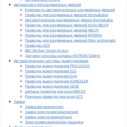
Автоматика для раздвижных дверей
Комплекты автоматических раздвижных дверей
Приводы для раздвижных дверей dormakaba
Автоматические раздвижные двери dormakaba
Приводы для раздвижных дверей ASSA ABLOY
Приводы для раздвижных дверей ABLOY
Приводы для раздвижных дверей INTERAX
Приводы для раздвижных дверей Ditec entrematic
Приводы GSS
BBC Bircher Smart Access
Датчики сенсоры радары HOTRON Sliding
Автоматические системы дымоудаления
Привода дымоудаления PRO-LOCKS
Привода дымоудаления SLS
Привода дымоудаления D+H
Привода дымоудаления AUMÜLLER
Привода дымоудаления GEZE
Цепные привода для окон NEKOS
Реечные привода для окон UСS
Замки
Замки механические
Замки электромеханические
Замки электромагнитные
Электромеханические защелки
Дверные доводчики