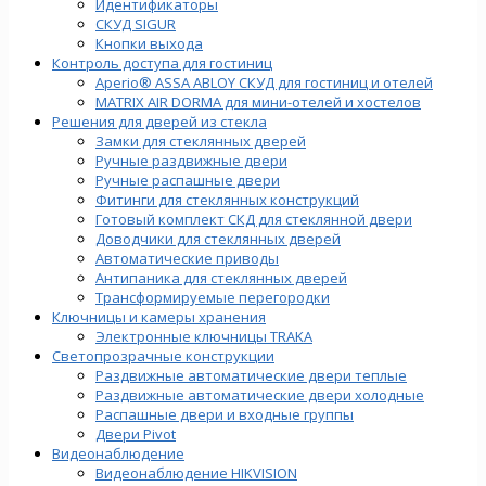
Идентификаторы
СКУД SIGUR
Кнопки выхода
Контроль доступа для гостиниц
Aperio® ASSA ABLOY СКУД для гостиниц и отелей
MATRIX AIR DORMA для мини-отелей и хостелов
Решения для дверей из стекла
Замки для стеклянных дверей
Ручные раздвижные двери
Ручные распашные двери
Фитинги для стеклянных конструкций
Готовый комплект СКД для стеклянной двери
Доводчики для стеклянных дверей
Автоматические приводы
Антипаника для стеклянных дверей
Трансформируемые перегородки
Ключницы и камеры хранения
Электронные ключницы TRAKA
Светопрозрачные конструкции
Раздвижные автоматические двери теплые
Раздвижные автоматические двери холодные
Распашные двери и входные группы
Двери Pivot
Видеонаблюдение
Видеонаблюдение HIKVISION