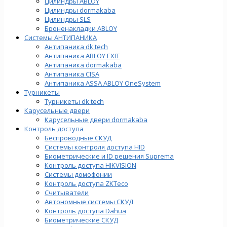
Цилиндры ABLOY
Цилиндры dormakaba
Цилиндры SLS
Броненакладки ABLOY
Системы АНТИПАНИКА
Антипаника dk tech
Антипаника ABLOY EXIT
Антипаника dormakaba
Антипаника СISA
Антипаника ASSA ABLOY OneSystem
Турникеты
Турникеты dk tech
Карусельные двери
Карусельные двери dormakaba
Контроль доступа
Беспроводные СКУД
Системы контроля доступа HID
Биометрические и ID решения Suprema
Контроль доступа HIKVISION
Системы домофонии
Контроль доступа ZKTeco
Считыватели
Автономные системы СКУД
Контроль доступа Dahua
Биометрические СКУД