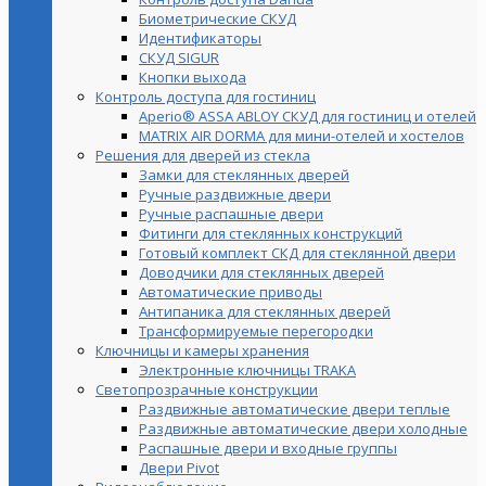
Биометрические СКУД
Идентификаторы
СКУД SIGUR
Кнопки выхода
Контроль доступа для гостиниц
Aperio® ASSA ABLOY СКУД для гостиниц и отелей
MATRIX AIR DORMA для мини-отелей и хостелов
Решения для дверей из стекла
Замки для стеклянных дверей
Ручные раздвижные двери
Ручные распашные двери
Фитинги для стеклянных конструкций
Готовый комплект СКД для стеклянной двери
Доводчики для стеклянных дверей
Автоматические приводы
Антипаника для стеклянных дверей
Трансформируемые перегородки
Ключницы и камеры хранения
Электронные ключницы TRAKA
Светопрозрачные конструкции
Раздвижные автоматические двери теплые
Раздвижные автоматические двери холодные
Распашные двери и входные группы
Двери Pivot