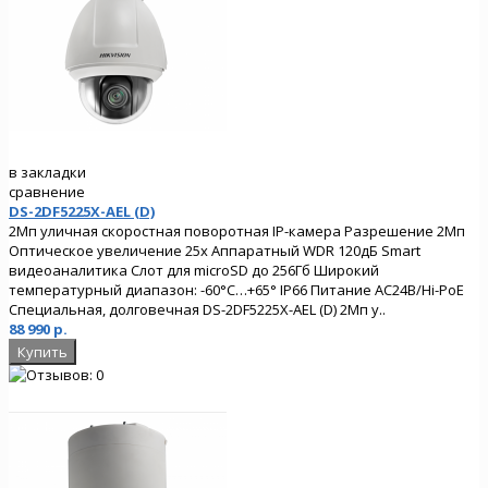
в закладки
сравнение
DS-2DF5225X-AEL (D)
2Мп уличная скоростная поворотная IP-камера Разрешение 2Мп
Оптическое увеличение 25х Аппаратный WDR 120дБ Smart
видеоаналитика Слот для microSD до 256Гб Широкий
температурный диапазон: -60°C…+65° IP66 Питание AC24В/Hi-PoE
Специальная, долговечная DS-2DF5225X-AEL (D) 2Мп у..
88 990 р.