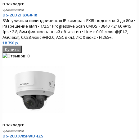
в закладки
сравнение
DS-2CD2T83G0-I8
8Мп уличная цилиндрическая IP-камера с EXIR-подсветкой до 80м •
Разрешение 8Мп • 1/2.5" Progressive Scan CMOS • 3840 × 2160 @15
fps • 2.8, 8мм фиксированный объектив • Цвет: 0.01 люкс @(F1.2,
AGC вкл), 0.028 люкс @(F2.0, AGC вкл.), ИК: 0 люкс • H.265+..
18 790 р.
в закладки
сравнение
DS-2CD3785FWD-IZS