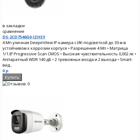
в закладки
сравнение
DS-2CD7546G0-IZHSY
4 Мп уличная DeepinVIew IP-камера с ИК-подсветкой до 30 м в
устойчивом к коррозии корпусе • Разрешение 4 Мп • Матрица
1/1.8’’ Progressive Scan CMOS • Высокая чувствительность 0,002 лк •
Аппаратный WDR 140 дБ • 2 тревожных входа и 2 выхода • Smart-
вид..
0 р.