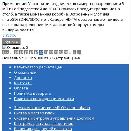
Применение: Уличная цилиндрическая камера с разрешением 5
МП и Led подсветкой до 20 м. В комплект входит крепление на
столб, а также монтажная коробка. Встроенный слот для
microSD/SDHC/SDXC: нет. Камеры HD-TVI обрабатывают видео в
высоком разрешении. Металлический корпус камеры
выдерживает те..
5 750 р.
|<
<
....
15
16
17
18
19
20
21
22
23
24
25
....
>
>|
Показано с 286 по 300 из 727 (страниц: 49)
Калькулятор расчета цен
О компании
Доставка
Контакты
Оплата
Политика возврата
Политика конфиденциальности
Замки механические ABLOY / dormakaba
Система мастер ключ
Системы контроля и управления доступом
Контроль доступа для гостиниц
Решения для дверей из стекла