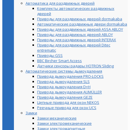
Автоматика для раздвижных дверей
Комплекты автоматических раздвижных
дверей
Приводы для раздвижных дверей dormakaba
Автоматические раздвижные двери dormakaba
Приводы для раздвижных дверей ASSA ABLOY
Приводы для раздвижных дверей ABLOY
Приводы для раздвижных дверей INTERAX
Приводы для раздвижных дверей Ditec
entrematic
Приводы GSS
BBC Bircher Smart Access
Датчики сенсоры радары HOTRON Sliding
Автоматические системы дымоудаления
Привода дымоудаления PRO-LOCKS
Привода дымоудаления SLS
Привода дымоудаления D+H
Привода дымоудаления AUMÜLLER
Привода дымоудаления GEZE
Цепные привода для окон NEKOS
Реечные привода для окон UСS
Замки
Замки механические
Замки электромеханические
Замки электромагнитные