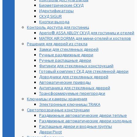
Биометрические СКУД
Идентификаторы
СКУД SIGUR
Кнопки выхода
Контроль доступа для гостиниц
Aperio® ASSA ABLOY СКУД для гостиниц и отелей
MATRIX AIR DORMA для мини-отелей и хостелов
Решения для дверей из стекла
Замки для стеклянных дверей
Ручные раздвижные двери
Ручные распашные двери
Фитинги для стеклянных конструкций
Готовый комплект СКД для стеклянной двери
Доводчики для стеклянных дверей
Автоматические приводы
Антипаника для стеклянных дверей
Трансформируемые перегородки
Ключницы и камеры хранения
Электронные ключницы TRAKA
Светопрозрачные конструкции
Раздвижные автоматические двери теплые
Раздвижные автоматические двери холодные
Распашные двери и входные группы
Двери Pivot