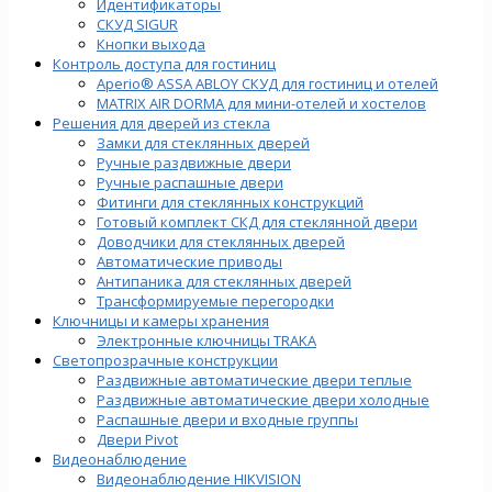
Идентификаторы
СКУД SIGUR
Кнопки выхода
Контроль доступа для гостиниц
Aperio® ASSA ABLOY СКУД для гостиниц и отелей
MATRIX AIR DORMA для мини-отелей и хостелов
Решения для дверей из стекла
Замки для стеклянных дверей
Ручные раздвижные двери
Ручные распашные двери
Фитинги для стеклянных конструкций
Готовый комплект СКД для стеклянной двери
Доводчики для стеклянных дверей
Автоматические приводы
Антипаника для стеклянных дверей
Трансформируемые перегородки
Ключницы и камеры хранения
Электронные ключницы TRAKA
Светопрозрачные конструкции
Раздвижные автоматические двери теплые
Раздвижные автоматические двери холодные
Распашные двери и входные группы
Двери Pivot
Видеонаблюдение
Видеонаблюдение HIKVISION