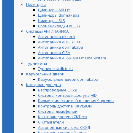
Цилиндры
Цилиндры ABLOY
Цилиндры dormakaba
Цилиндры SLS
Броненакладки ABLOY
Системы АНТИПАНИКА
Антипаника dk tech
Антипаника ABLOY EXIT
Антипаника dormakaba
Антипаника СISA
Антипаника ASSA ABLOY OneSystem
Турникеты
Турникеты dk tech
Карусельные двери
Карусельные двери dormakaba
Контроль доступа
Беспроводные СКУД
Системы контроля доступа HID
Биометрические и ID решения Suprema
Контроль доступа HIKVISION
Системы домофонии
Контроль доступа ZKTeco
Считыватели
Автономные системы СКУД
Контроль доступа Dahua