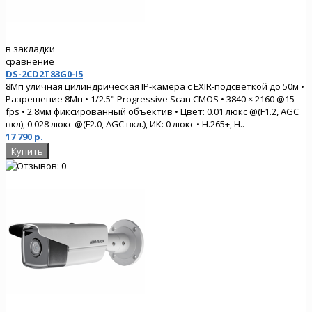
в закладки
сравнение
DS-2CD2T83G0-I5
8Мп уличная цилиндрическая IP-камера с EXIR-подсветкой до 50м •
Разрешение 8Мп • 1/2.5" Progressive Scan CMOS • 3840 × 2160 @15
fps • 2.8мм фиксированный объектив • Цвет: 0.01 люкс @(F1.2, AGC
вкл), 0.028 люкс @(F2.0, AGC вкл.), ИК: 0 люкс • H.265+, H..
17 790 р.