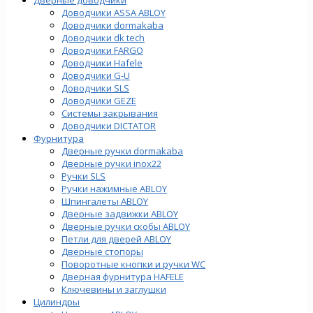
Доводчики ASSA ABLOY
Доводчики dormakaba
Доводчики dk tech
Доводчики FARGO
Доводчики Hafele
Доводчики G-U
Доводчики SLS
Доводчики GEZE
Cистемы закрывания
Доводчики DICTATOR
Фурнитура
Дверные ручки dormakaba
Дверные ручки inox22
Ручки SLS
Ручки нажимные ABLOY
Шпингалеты ABLOY
Дверные задвижки ABLOY
Дверные ручки скобы ABLOY
Петли для дверей ABLOY
Дверные стопоры
Поворотные кнопки и ручки WC
Дверная фурнитура HAFELE
Ключевины и заглушки
Цилиндры