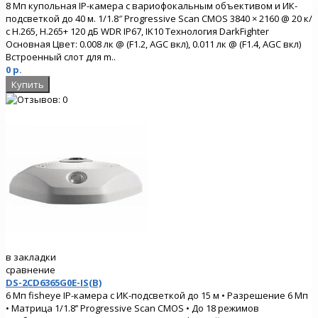
8 Мп купольная IP-камера с вариофокальным объективом и ИК-
подсветкой до 40 м. 1/1.8″ Progressive Scan CMOS 3840 × 2160 @ 20 к/
с H.265, H.265+ 120 дБ WDR IP67, IK10 Технология DarkFighter
Основная Цвет: 0.008 лк @ (F1.2, AGC вкл), 0.011 лк @ (F1.4, AGC вкл)
Встроенный слот для m..
0 р.
в закладки
сравнение
DS-2CD6365G0E-IS(B)
6 Мп fisheye IP-камера с ИК-подсветкой до 15 м • Разрешение 6 Мп
• Матрица 1/1.8’’ Progressive Scan CMOS • До 18 режимов