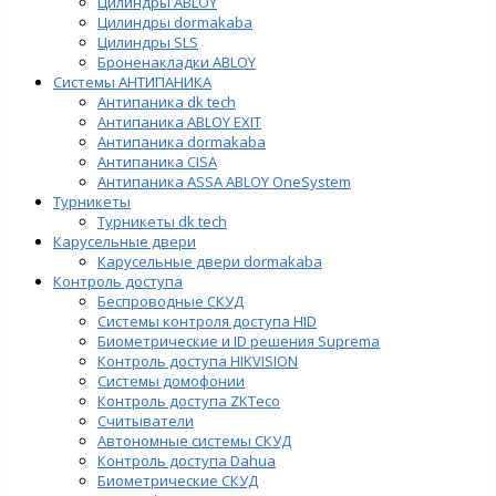
Цилиндры ABLOY
Цилиндры dormakaba
Цилиндры SLS
Броненакладки ABLOY
Системы АНТИПАНИКА
Антипаника dk tech
Антипаника ABLOY EXIT
Антипаника dormakaba
Антипаника СISA
Антипаника ASSA ABLOY OneSystem
Турникеты
Турникеты dk tech
Карусельные двери
Карусельные двери dormakaba
Контроль доступа
Беспроводные СКУД
Системы контроля доступа HID
Биометрические и ID решения Suprema
Контроль доступа HIKVISION
Системы домофонии
Контроль доступа ZKTeco
Считыватели
Автономные системы СКУД
Контроль доступа Dahua
Биометрические СКУД