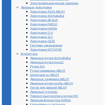
Электромеханические защелки
Дверные доводчики
Доводчики ASSA ABLOY
Доводчики dormakaba
Доводчики dk tech
Доводчики FARGO
Доводчики Hafele
Доводчики G-U
Доводчики SLS
Доводчики GEZE
Cистемы закрывания
Доводчики DICTATOR
Фурнитура
Дверные ручки dormakaba
Дверные ручки inox22
Ручки SLS
Ручки нажимные ABLOY
Шпингалеты ABLOY
Дверные задвижки ABLOY
Дверные ручки скобы ABLOY
Петли для дверей ABLOY
Дверные стопоры
Поворотные кнопки и ручки WC
Дверная фурнитура HAFELE
Ключевины и заглушки