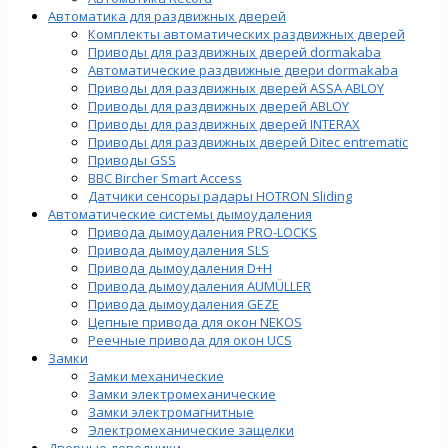
Автоматика для раздвижных дверей
Комплекты автоматических раздвижных дверей
Приводы для раздвижных дверей dormakaba
Автоматические раздвижные двери dormakaba
Приводы для раздвижных дверей ASSA ABLOY
Приводы для раздвижных дверей ABLOY
Приводы для раздвижных дверей INTERAX
Приводы для раздвижных дверей Ditec entrematic
Приводы GSS
BBC Bircher Smart Access
Датчики сенсоры радары HOTRON Sliding
Автоматические системы дымоудаления
Привода дымоудаления PRO-LOCKS
Привода дымоудаления SLS
Привода дымоудаления D+H
Привода дымоудаления AUMÜLLER
Привода дымоудаления GEZE
Цепные привода для окон NEKOS
Реечные привода для окон UСS
Замки
Замки механические
Замки электромеханические
Замки электромагнитные
Электромеханические защелки
Дверные доводчики