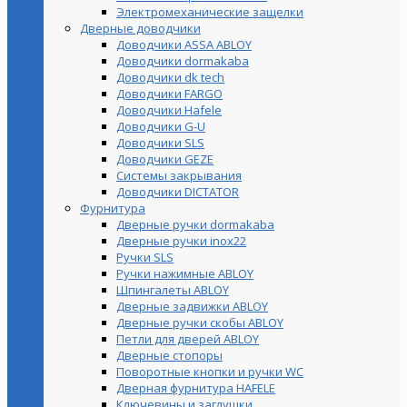
Электромеханические защелки
Дверные доводчики
Доводчики ASSA ABLOY
Доводчики dormakaba
Доводчики dk tech
Доводчики FARGO
Доводчики Hafele
Доводчики G-U
Доводчики SLS
Доводчики GEZE
Cистемы закрывания
Доводчики DICTATOR
Фурнитура
Дверные ручки dormakaba
Дверные ручки inox22
Ручки SLS
Ручки нажимные ABLOY
Шпингалеты ABLOY
Дверные задвижки ABLOY
Дверные ручки скобы ABLOY
Петли для дверей ABLOY
Дверные стопоры
Поворотные кнопки и ручки WC
Дверная фурнитура HAFELE
Ключевины и заглушки