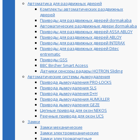
Автоматика для раздвижных дверей
Комплекты автоматических раздвижных
дверей
Приводы для раздвижных дверей dormakaba
Автоматические раздвижные двери dormakaba
Приводы для раздвижных дверей ASSA ABLOY
Приводы для раздвижных дверей ABLOY
Приводы для раздвижных дверей INTERAX
Приводы для раздвижных дверей Ditec
entrematic
Приводы GSS
BBC Bircher Smart Access
Датчики сенсоры радары HOTRON Sliding
Автоматические системы дымоудаления
Привода дымоудаления PRO-LOCKS
Привода дымоудаления SLS
Привода дымоудаления D+H
Привода дымоудаления AUMÜLLER
Привода дымоудаления GEZE
Цепные привода для окон NEKOS
Реечные привода для окон UСS
Замки
Замки механические
Замки электромеханические
Замки электромагнитные