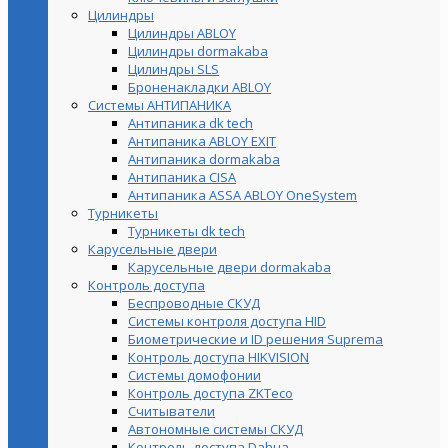
Цилиндры
Цилиндры ABLOY
Цилиндры dormakaba
Цилиндры SLS
Броненакладки ABLOY
Системы АНТИПАНИКА
Антипаника dk tech
Антипаника ABLOY EXIT
Антипаника dormakaba
Антипаника СISA
Антипаника ASSA ABLOY OneSystem
Турникеты
Турникеты dk tech
Карусельные двери
Карусельные двери dormakaba
Контроль доступа
Беспроводные СКУД
Системы контроля доступа HID
Биометрические и ID решения Suprema
Контроль доступа HIKVISION
Системы домофонии
Контроль доступа ZKTeco
Считыватели
Автономные системы СКУД
Контроль доступа Dahua