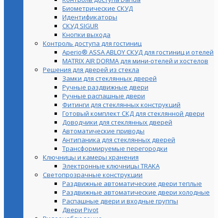
Биометрические СКУД
Идентификаторы
СКУД SIGUR
Кнопки выхода
Контроль доступа для гостиниц
Aperio® ASSA ABLOY СКУД для гостиниц и отелей
MATRIX AIR DORMA для мини-отелей и хостелов
Решения для дверей из стекла
Замки для стеклянных дверей
Ручные раздвижные двери
Ручные распашные двери
Фитинги для стеклянных конструкций
Готовый комплект СКД для стеклянной двери
Доводчики для стеклянных дверей
Автоматические приводы
Антипаника для стеклянных дверей
Трансформируемые перегородки
Ключницы и камеры хранения
Электронные ключницы TRAKA
Светопрозрачные конструкции
Раздвижные автоматические двери теплые
Раздвижные автоматические двери холодные
Распашные двери и входные группы
Двери Pivot