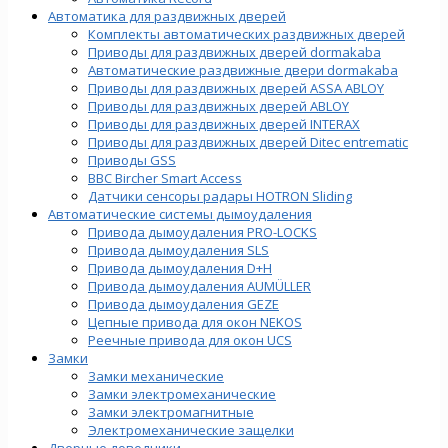
Автоматика для раздвижных дверей
Комплекты автоматических раздвижных дверей
Приводы для раздвижных дверей dormakaba
Автоматические раздвижные двери dormakaba
Приводы для раздвижных дверей ASSA ABLOY
Приводы для раздвижных дверей ABLOY
Приводы для раздвижных дверей INTERAX
Приводы для раздвижных дверей Ditec entrematic
Приводы GSS
BBC Bircher Smart Access
Датчики сенсоры радары HOTRON Sliding
Автоматические системы дымоудаления
Привода дымоудаления PRO-LOCKS
Привода дымоудаления SLS
Привода дымоудаления D+H
Привода дымоудаления AUMÜLLER
Привода дымоудаления GEZE
Цепные привода для окон NEKOS
Реечные привода для окон UСS
Замки
Замки механические
Замки электромеханические
Замки электромагнитные
Электромеханические защелки
Дверные доводчики