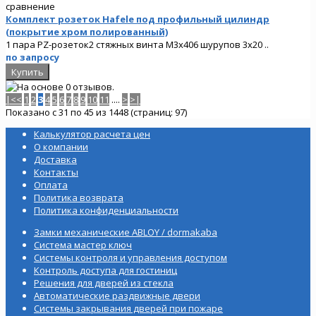
сравнение
Комплект розеток Hafele под профильный цилиндр
(покрытие хром полированный)
1 пара PZ-розеток2 стяжных винта М3х406 шурупов 3х20 ..
по запросу
|<
<
1
2
3
4
5
6
7
8
9
10
11
....
>
>|
Показано с 31 по 45 из 1448 (страниц: 97)
Калькулятор расчета цен
О компании
Доставка
Контакты
Оплата
Политика возврата
Политика конфиденциальности
Замки механические ABLOY / dormakaba
Система мастер ключ
Системы контроля и управления доступом
Контроль доступа для гостиниц
Решения для дверей из стекла
Автоматические раздвижные двери
Системы закрывания дверей при пожаре