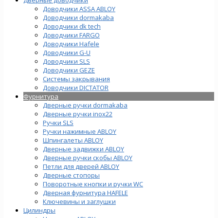
Доводчики ASSA ABLOY
Доводчики dormakaba
Доводчики dk tech
Доводчики FARGO
Доводчики Hafele
Доводчики G-U
Доводчики SLS
Доводчики GEZE
Cистемы закрывания
Доводчики DICTATOR
Фурнитура
Дверные ручки dormakaba
Дверные ручки inox22
Ручки SLS
Ручки нажимные ABLOY
Шпингалеты ABLOY
Дверные задвижки ABLOY
Дверные ручки скобы ABLOY
Петли для дверей ABLOY
Дверные стопоры
Поворотные кнопки и ручки WC
Дверная фурнитура HAFELE
Ключевины и заглушки
Цилиндры