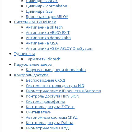
Цилиндры ABLOY
Цилиндры dormakaba
Цилиндры SLS
Броненакладки ABLOY
Системы АНТИПАНИКА
Антипаника dk tech
Антипаника ABLOY EXIT
Антипаника dormakaba
Антипаника СISA
Антипаника ASSA ABLOY OneSystem
Турникеты
Турникеты dk tech
Карусельные двери
Карусельные двери dormakaba
Контроль доступа
Беспроводные СКУД
Системы контроля доступа HID
Биометрические и ID решения Suprema
Контроль доступа HIKVISION
Системы домофонии
Контроль доступа ZKTeco
Считыватели
Автономные системы СКУД
Контроль доступа Dahua
Биометрические СКУД