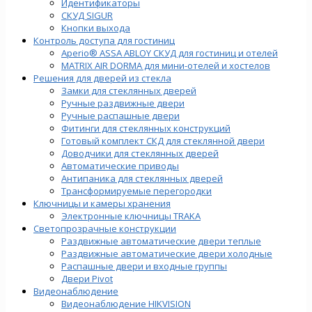
Идентификаторы
СКУД SIGUR
Кнопки выхода
Контроль доступа для гостиниц
Aperio® ASSA ABLOY СКУД для гостиниц и отелей
MATRIX AIR DORMA для мини-отелей и хостелов
Решения для дверей из стекла
Замки для стеклянных дверей
Ручные раздвижные двери
Ручные распашные двери
Фитинги для стеклянных конструкций
Готовый комплект СКД для стеклянной двери
Доводчики для стеклянных дверей
Автоматические приводы
Антипаника для стеклянных дверей
Трансформируемые перегородки
Ключницы и камеры хранения
Электронные ключницы TRAKA
Светопрозрачные конструкции
Раздвижные автоматические двери теплые
Раздвижные автоматические двери холодные
Распашные двери и входные группы
Двери Pivot
Видеонаблюдение
Видеонаблюдение HIKVISION