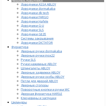
Доводчики ASSA ABLOY
Доводчики dormakaba
Доводчики dk tech
Доводчики FARGO
Доводчики Hafele
Доводчики G-U
Доводчики SLS
Доводчики GEZE
Cистемы закрывания
Доводчики DICTATOR
Фурнитура
Дверные ручки dormakaba
Дверные ручки inox22
Ручки SLS
Ручки нажимные ABLOY
Шпингалеты ABLOY
Дверные задвижки ABLOY
Дверные ручки скобы ABLOY
Петли для дверей ABLOY
Дверные стопоры
Поворотные кнопки и ручки WC
Дверная фурнитура HAFELE
Ключевины и заглушки
Цилиндры