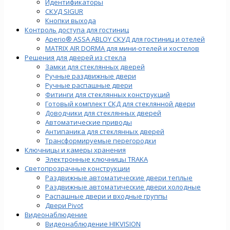
Идентификаторы
СКУД SIGUR
Кнопки выхода
Контроль доступа для гостиниц
Aperio® ASSA ABLOY СКУД для гостиниц и отелей
MATRIX AIR DORMA для мини-отелей и хостелов
Решения для дверей из стекла
Замки для стеклянных дверей
Ручные раздвижные двери
Ручные распашные двери
Фитинги для стеклянных конструкций
Готовый комплект СКД для стеклянной двери
Доводчики для стеклянных дверей
Автоматические приводы
Антипаника для стеклянных дверей
Трансформируемые перегородки
Ключницы и камеры хранения
Электронные ключницы TRAKA
Светопрозрачные конструкции
Раздвижные автоматические двери теплые
Раздвижные автоматические двери холодные
Распашные двери и входные группы
Двери Pivot
Видеонаблюдение
Видеонаблюдение HIKVISION