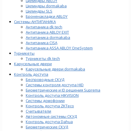
Цилиндры ABLOY
Цилиндры dormakaba
Цилиндры SLS
Броненакладки ABLOY
Системы АНТИПАНИКА
Антипаника dk tech
Антипаника ABLOY EXIT
Антипаника dormakaba
Антипаника СISA
Антипаника ASSA ABLOY OneSystem
Турникеты
Турникеты dk tech
Карусельные двери
Карусельные двери dormakaba
Контроль доступа
Беспроводные СКУД
Системы контроля доступа HID
Биометрические и ID решения Suprema
Контроль доступа HIKVISION
Системы домофонии
Контроль доступа ZKTeco
Считыватели
Автономные системы СКУД
Контроль доступа Dahua
Биометрические СКУД