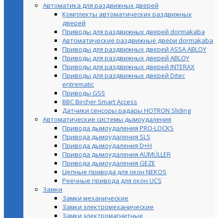
Автоматика для раздвижных дверей
Комплекты автоматических раздвижных
дверей
Приводы для раздвижных дверей dormakaba
Автоматические раздвижные двери dormakaba
Приводы для раздвижных дверей ASSA ABLOY
Приводы для раздвижных дверей ABLOY
Приводы для раздвижных дверей INTERAX
Приводы для раздвижных дверей Ditec
entrematic
Приводы GSS
BBC Bircher Smart Access
Датчики сенсоры радары HOTRON Sliding
Автоматические системы дымоудаления
Привода дымоудаления PRO-LOCKS
Привода дымоудаления SLS
Привода дымоудаления D+H
Привода дымоудаления AUMÜLLER
Привода дымоудаления GEZE
Цепные привода для окон NEKOS
Реечные привода для окон UСS
Замки
Замки механические
Замки электромеханические
Замки электромагнитные