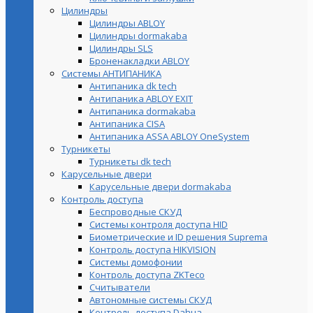
Цилиндры
Цилиндры ABLOY
Цилиндры dormakaba
Цилиндры SLS
Броненакладки ABLOY
Системы АНТИПАНИКА
Антипаника dk tech
Антипаника ABLOY EXIT
Антипаника dormakaba
Антипаника СISA
Антипаника ASSA ABLOY OneSystem
Турникеты
Турникеты dk tech
Карусельные двери
Карусельные двери dormakaba
Контроль доступа
Беспроводные СКУД
Системы контроля доступа HID
Биометрические и ID решения Suprema
Контроль доступа HIKVISION
Системы домофонии
Контроль доступа ZKTeco
Считыватели
Автономные системы СКУД
Контроль доступа Dahua