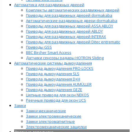
Автоматика для раздвижных дверей
Комплекты автоматических раздвижных дверей
Приводы для раздвижных дверей dormakaba
Автоматические раздвижные двери dormakaba
Приводы для раздвижных дверей ASSA ABLOY
Приводы для раздвижных дверей ABLOY
Приводы для раздвижных дверей INTERAX
Приводы для раздвижных дверей Ditec entrematic
Приводы GSS
BBC Bircher Smart Access
Датчики сенсоры радары HOTRON Sliding
Автоматические системы дымоудаления
Привода дымоудаления PRO-LOCKS
Привода дымоудаления SLS
Привода дымоудаления D+H
Привода дымоудаления AUMÜLLER
Привода дымоудаления GEZE
Цепные привода для окон NEKOS
Реечные привода для окон UСS
Замки
Замки механические
Замки электромеханические
Замки электромагнитные
Электромеханические защелки
Дверные доводчики