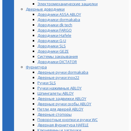
Электромеханические защелки
Дверные доводчики
Доводчики ASSA ABLOY
Доводчики dormakaba
Доводчики dk tech
Доводчики FARGO
Доводчики Hafele
Доводчики G-U
Доводчики SLS
Доводчики GEZE
Cистемы закрывания
Доводчики DICTATOR
Фурнитура
Дверные ручки dormakaba
Дверные ручки inox22
Ручки SLS
Ручки нажимные ABLOY
Шпингалеты ABLOY
Дверные задвижки ABLOY
Дверные ручки скобы ABLOY
Петли для дверей ABLOY
Дверные стопоры
Поворотные кнопки и ручки WC
Дверная фурнитура HAFELE
Ключевины и заглушки