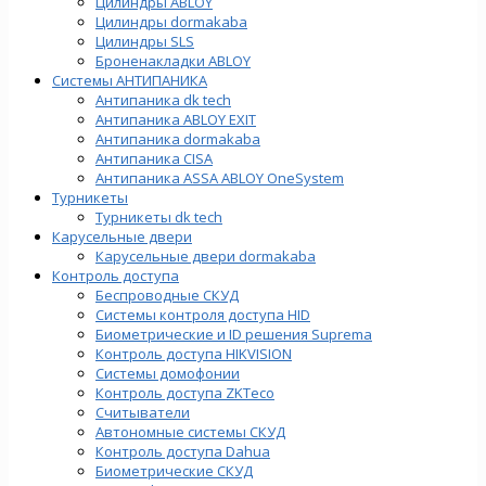
Цилиндры ABLOY
Цилиндры dormakaba
Цилиндры SLS
Броненакладки ABLOY
Системы АНТИПАНИКА
Антипаника dk tech
Антипаника ABLOY EXIT
Антипаника dormakaba
Антипаника СISA
Антипаника ASSA ABLOY OneSystem
Турникеты
Турникеты dk tech
Карусельные двери
Карусельные двери dormakaba
Контроль доступа
Беспроводные СКУД
Системы контроля доступа HID
Биометрические и ID решения Suprema
Контроль доступа HIKVISION
Системы домофонии
Контроль доступа ZKTeco
Считыватели
Автономные системы СКУД
Контроль доступа Dahua
Биометрические СКУД