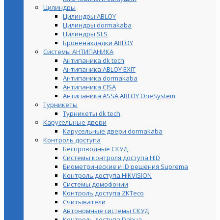
Цилиндры
Цилиндры ABLOY
Цилиндры dormakaba
Цилиндры SLS
Броненакладки ABLOY
Системы АНТИПАНИКА
Антипаника dk tech
Антипаника ABLOY EXIT
Антипаника dormakaba
Антипаника СISA
Антипаника ASSA ABLOY OneSystem
Турникеты
Турникеты dk tech
Карусельные двери
Карусельные двери dormakaba
Контроль доступа
Беспроводные СКУД
Системы контроля доступа HID
Биометрические и ID решения Suprema
Контроль доступа HIKVISION
Системы домофонии
Контроль доступа ZKTeco
Считыватели
Автономные системы СКУД
Контроль доступа Dahua