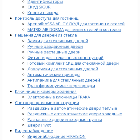
Идентификаторы
СКУД SIGUR
Кнопки выхода
Контроль доступа для гостиниц
Aperio® ASSA ABLOY СКУД для гостиниц и отелей
MATRIX AIR DORMA для мини-отелей и хостелов
Решения для дверей из стекла
Замки для стеклянных дверей
Ручные раздвижные двери
Ручные распашные двери
Фитинги для стеклянных конструкций
Готовый комплект СКД для стеклянной двери
Доводчики для стеклянных дверей
Автоматические приводы
Антипаника для стеклянных дверей
Трансформируемые перегородки
Ключницы и камеры хранения
Электронные ключницы TRAKA
Светопрозрачные конструкции
Раздвижные автоматические двери теплые
Раздвижные автоматические двери холодные
Распашные двери и входные группы
Двери Pivot
Видеонаблюдение
Видеонаблюдение HIKVISION