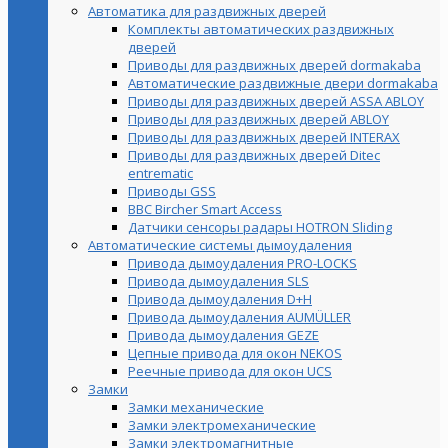
Автоматика для раздвижных дверей
Комплекты автоматических раздвижных
дверей
Приводы для раздвижных дверей dormakaba
Автоматические раздвижные двери dormakaba
Приводы для раздвижных дверей ASSA ABLOY
Приводы для раздвижных дверей ABLOY
Приводы для раздвижных дверей INTERAX
Приводы для раздвижных дверей Ditec
entrematic
Приводы GSS
BBC Bircher Smart Access
Датчики сенсоры радары HOTRON Sliding
Автоматические системы дымоудаления
Привода дымоудаления PRO-LOCKS
Привода дымоудаления SLS
Привода дымоудаления D+H
Привода дымоудаления AUMÜLLER
Привода дымоудаления GEZE
Цепные привода для окон NEKOS
Реечные привода для окон UСS
Замки
Замки механические
Замки электромеханические
Замки электромагнитные