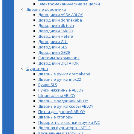
Электромеханические защелки
Дверные доводчики
Доводчики ASSA ABLOY
Доводчики dormakaba
Доводчики dk tech
Доводчики FARGO
Доводчики Hafele
Доводчики G-U
Доводчики SLS
Доводчики GEZE
Cистемы закрывания
Доводчики DICTATOR
Фурнитура
Дверные ручки dormakaba
Дверные ручки inox22
Ручки SLS
Ручки нажимные ABLOY
Шпингалеты ABLOY
Дверные задвижки ABLOY
Дверные ручки скобы ABLOY
Петли для дверей ABLOY
Дверные стопоры
Поворотные кнопки и ручки WC
Дверная фурнитура HAFELE
Ключевины и заглушки