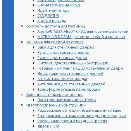
Биометрические СКУД
Идентификаторы
СКУД SIGUR
Кнопки выхода
Контроль доступа для гостиниц
Aperio® ASSA ABLOY СКУД для гостиниц и отелей
MATRIX AIR DORMA для мини-отелей и хостелов
Решения для дверей из стекла
Замки для стеклянных дверей
Ручные раздвижные двери
Ручные распашные двери
Фитинги для стеклянных конструкций
Готовый комплект СКД для стеклянной двери
Доводчики для стеклянных дверей
Автоматические приводы
Антипаника для стеклянных дверей
Трансформируемые перегородки
Ключницы и камеры хранения
Электронные ключницы TRAKA
Светопрозрачные конструкции
Раздвижные автоматические двери теплые
Раздвижные автоматические двери холодные
Распашные двери и входные группы
Двери Pivot