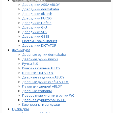
Доводчики ASSA ABLOY
Доводчики dormakaba
Доводчики dk tech
Доводчики FARGO
Доводчики Hafele
Доводчики G-U
Доводчики SLS
Доводчики GEZE
Cистемы закрывания
Доводчики DICTATOR
Фурнитура
Дверные ручки dormakaba
Дверные ручки inox22
Ручки SLS
Ручки нажимные ABLOY
Шпингалеты ABLOY
Дверные задвижки ABLOY
Дверные ручки скобы ABLOY
Петли для дверей ABLOY
Дверные стопоры
Поворотные кнопки и ручки WC
Дверная фурнитура HAFELE
Ключевины и заглушки
Цилиндры