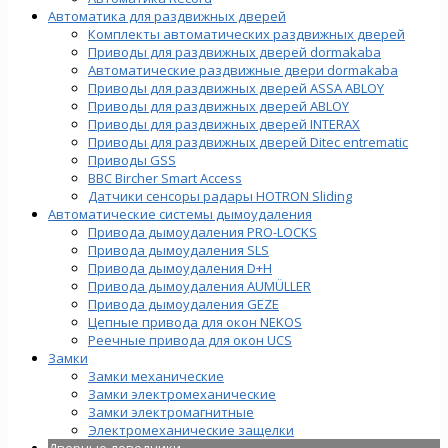
Автоматика для раздвижных дверей
Комплекты автоматических раздвижных дверей
Приводы для раздвижных дверей dormakaba
Автоматические раздвижные двери dormakaba
Приводы для раздвижных дверей ASSA ABLOY
Приводы для раздвижных дверей ABLOY
Приводы для раздвижных дверей INTERAX
Приводы для раздвижных дверей Ditec entrematic
Приводы GSS
BBC Bircher Smart Access
Датчики сенсоры радары HOTRON Sliding
Автоматические системы дымоудаления
Привода дымоудаления PRO-LOCKS
Привода дымоудаления SLS
Привода дымоудаления D+H
Привода дымоудаления AUMÜLLER
Привода дымоудаления GEZE
Цепные привода для окон NEKOS
Реечные привода для окон UСS
Замки
Замки механические
Замки электромеханические
Замки электромагнитные
Электромеханические защелки
Дверные доводчики