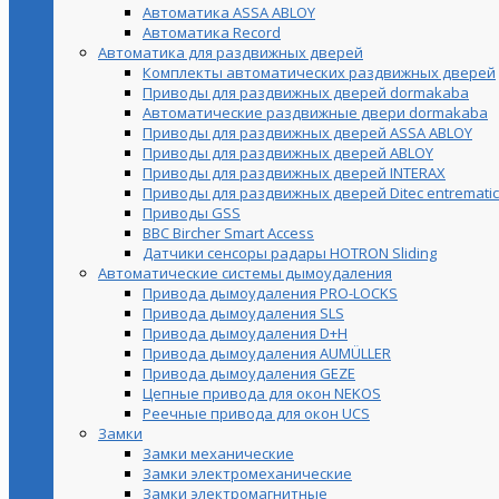
Автоматика ASSA ABLOY
Автоматика Record
Автоматика для раздвижных дверей
Комплекты автоматических раздвижных дверей
Приводы для раздвижных дверей dormakaba
Автоматические раздвижные двери dormakaba
Приводы для раздвижных дверей ASSA ABLOY
Приводы для раздвижных дверей ABLOY
Приводы для раздвижных дверей INTERAX
Приводы для раздвижных дверей Ditec entrematic
Приводы GSS
BBC Bircher Smart Access
Датчики сенсоры радары HOTRON Sliding
Автоматические системы дымоудаления
Привода дымоудаления PRO-LOCKS
Привода дымоудаления SLS
Привода дымоудаления D+H
Привода дымоудаления AUMÜLLER
Привода дымоудаления GEZE
Цепные привода для окон NEKOS
Реечные привода для окон UСS
Замки
Замки механические
Замки электромеханические
Замки электромагнитные