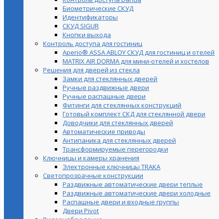
Биометрические СКУД
Идентификаторы
СКУД SIGUR
Кнопки выхода
Контроль доступа для гостиниц
Aperio® ASSA ABLOY СКУД для гостиниц и отелей
MATRIX AIR DORMA для мини-отелей и хостелов
Решения для дверей из стекла
Замки для стеклянных дверей
Ручные раздвижные двери
Ручные распашные двери
Фитинги для стеклянных конструкций
Готовый комплект СКД для стеклянной двери
Доводчики для стеклянных дверей
Автоматические приводы
Антипаника для стеклянных дверей
Трансформируемые перегородки
Ключницы и камеры хранения
Электронные ключницы TRAKA
Светопрозрачные конструкции
Раздвижные автоматические двери теплые
Раздвижные автоматические двери холодные
Распашные двери и входные группы
Двери Pivot