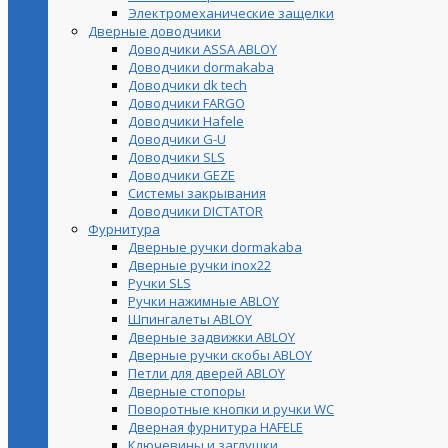
Электромеханические защелки
Дверные доводчики
Доводчики ASSA ABLOY
Доводчики dormakaba
Доводчики dk tech
Доводчики FARGO
Доводчики Hafele
Доводчики G-U
Доводчики SLS
Доводчики GEZE
Cистемы закрывания
Доводчики DICTATOR
Фурнитура
Дверные ручки dormakaba
Дверные ручки inox22
Ручки SLS
Ручки нажимные ABLOY
Шпингалеты ABLOY
Дверные задвижки ABLOY
Дверные ручки скобы ABLOY
Петли для дверей ABLOY
Дверные стопоры
Поворотные кнопки и ручки WC
Дверная фурнитура HAFELE
Ключевины и заглушки