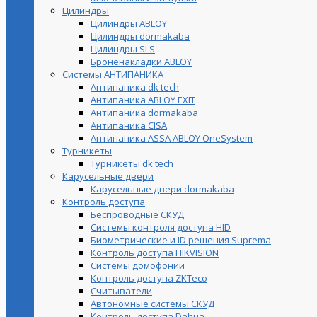
Цилиндры
Цилиндры ABLOY
Цилиндры dormakaba
Цилиндры SLS
Броненакладки ABLOY
Системы АНТИПАНИКА
Антипаника dk tech
Антипаника ABLOY EXIT
Антипаника dormakaba
Антипаника СISA
Антипаника ASSA ABLOY OneSystem
Турникеты
Турникеты dk tech
Карусельные двери
Карусельные двери dormakaba
Контроль доступа
Беспроводные СКУД
Системы контроля доступа HID
Биометрические и ID решения Suprema
Контроль доступа HIKVISION
Системы домофонии
Контроль доступа ZKTeco
Считыватели
Автономные системы СКУД
Контроль доступа Dahua