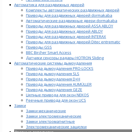
Автоматика для раздвижных дверей
Комплекты автоматических раздвижных дверей
Приводы для раздвижных дверей dormakaba
Автоматические раздвижные двери dormakaba
Приводы для раздвижных дверей ASSA ABLOY
Приводы для раздвижных дверей ABLOY
Приводы для раздвижных дверей INTERAX
Приводы для раздвижных дверей Ditec entrematic
Приводы GSS
BBC Bircher Smart Access
Датчики сенсоры радары HOTRON Sliding
Автоматические системы дымоудаления
Привода дымоудаления PRO-LOCKS
Привода дымоудаления SLS
Привода дымоудаления D+H
Привода дымоудаления AUMÜLLER
Привода дымоудаления GEZE
Цепные привода для окон NEKOS
Реечные привода для окон UСS
Замки
Замки механические
Замки электромеханические
Замки электромагнитные
Электромеханические защелки
Дверные доводчики